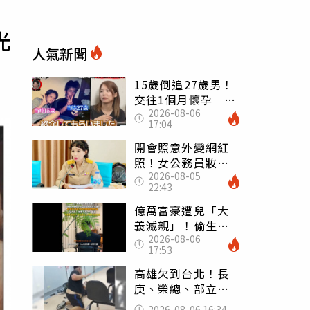
光
人氣新聞
15歲倒追27歲男！
交往1個月懷孕 36
2026-08-06
歲當阿嬤故事曝光
17:04
開會照意外變網紅
照！女公務員妝容
2026-08-05
掀2千則留言 本人
22:43
怒嗆：化妝有錯嗎
億萬富豪遭兒「大
義滅親」！偷生子
2026-08-06
怕曝光 竟盜鄰居
17:53
身份辦假證落戶
高雄欠到台北！長
庚、榮總、部立醫
院都受害 「醫療
2026-08-06 16:34