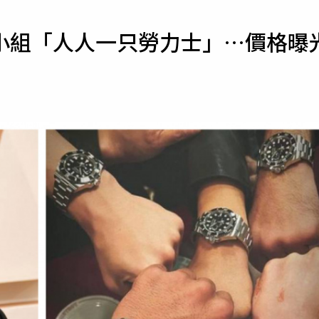
寵物
小組「人人一只勞力士」…價格曝
運勢
運動
梅酒