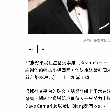
基努李維豪氣送錶
A+
A-
57歲好萊塢巨星基努李維（KeanuRee
謝謝他的特技小組團隊，他決定送給每個人
新台幣28萬元），出手相當闊綽。
根據社交平台的貼文，基努李維上周六在法國巴黎
聚餐，期間他還送給成員每人一只勞力士腕錶，包含Br
Dave Camarillo以及Li Qiang都有收到。