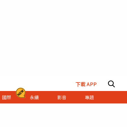
下載 APP
國際
永續
影音
專題