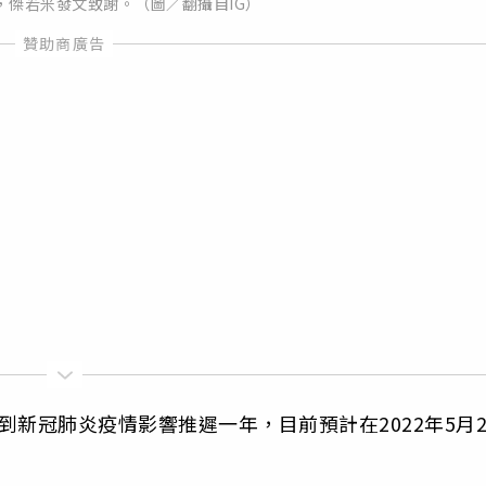
，傑若米發文致謝。（圖／翻攝自IG）
新冠肺炎疫情影響推遲一年，目前預計在2022年5月2