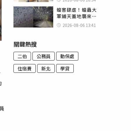
暴力男」離譜紀錄
蝗害肆虐！蝗蟲大
曝光
軍鋪天蓋地襲來宛
如末日 網驚：聖
2026-08-06 13:41
經十災
關鍵熱搜
二伯
公務員
動保處
住宿費
新北
學貸
了
約
員
、