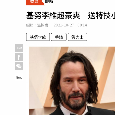
娛樂
即時
人物
汽車
基努李維超豪爽 送特技
專欄
房產新勢力
編輯：
溫振甫
2021-10-27 08:14
基努李維
手錶
勞力士
Next