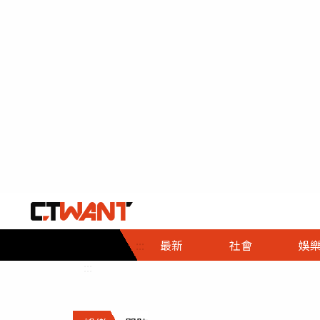
社會首頁
娛樂首頁
財經首頁
政
:::
最新
社會
娛
時事
即時
熱線
:::
直擊
大條
人物
調查
專題
３Ｃ