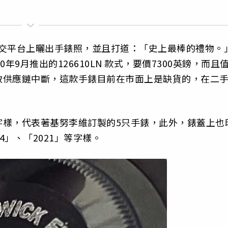
）也在社交平台上曬出手錶照，並且打道：「史上最棒的禮物。
9月推出的126610LN 款式，要價7300英鎊，而且
致供應鏈中斷，這款手錶目前在市面上是缺貨的，在二
IVE」字樣，代表著基努李維訂製的5只手錶，此外，錶蓋上也
 4」、「2021」等字樣。