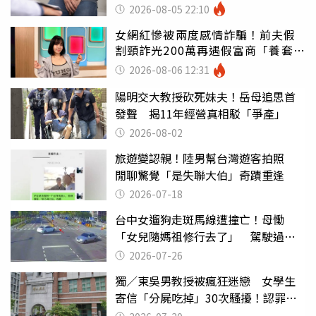
2026-08-05 22:10
女網紅慘被兩度感情詐騙！前夫假
割頸詐光200萬再遇假富商「養套殺
2000萬」
2026-08-06 12:31
陽明交大教授砍死妹夫！岳母追思首
發聲 揭11年經營真相駁「爭產」
2026-08-02
旅遊變認親！陸男幫台灣遊客拍照
閒聊驚覺「是失聯大伯」奇蹟重逢
2026-07-18
台中女遛狗走斑馬線遭撞亡！母慟
「女兒隨媽祖修行去了」 駕駛過失
致死判9月
2026-07-26
獨／東吳男教授被瘋狂迷戀 女學生
寄信「分屍吃掉」30次騷擾！認罪免
關