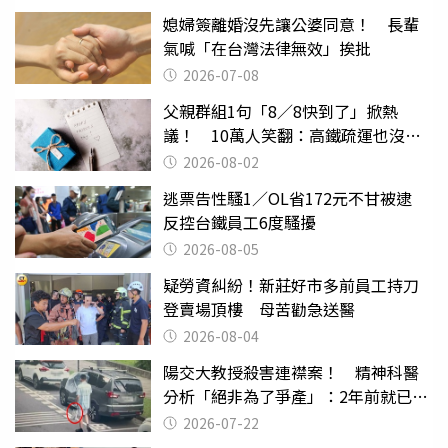
媳婦簽離婚沒先讓公婆同意！ 長輩
氣喊「在台灣法律無效」挨批
2026-07-08
父親群組1句「8／8快到了」掀熱
議！ 10萬人笑翻：高鐵疏運也沒列
父親節
2026-08-02
逃票告性騷1／OL省172元不甘被逮
反控台鐵員工6度騷擾
2026-08-05
疑勞資糾紛！新莊好市多前員工持刀
登賣場頂樓 母苦勸急送醫
2026-08-04
陽交大教授殺害連襟案！ 精神科醫
分析「絕非為了爭產」：2年前就已言
行詭異
2026-07-22