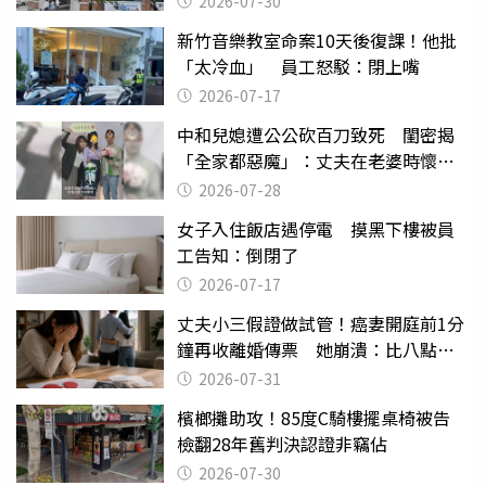
2026-07-30
新竹音樂教室命案10天後復課！他批
「太冷血」 員工怒駁：閉上嘴
2026-07-17
中和兒媳遭公公砍百刀致死 閨密揭
「全家都惡魔」：丈夫在老婆時懷孕
摔東西
2026-07-28
女子入住飯店遇停電 摸黑下樓被員
工告知：倒閉了
2026-07-17
丈夫小三假證做試管！癌妻開庭前1分
鐘再收離婚傳票 她崩潰：比八點檔
還扯
2026-07-31
檳榔攤助攻！85度C騎樓擺桌椅被告
檢翻28年舊判決認證非竊佔
2026-07-30