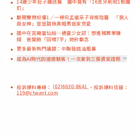
14歲少年肚子痛送醫 腹中竟有「16支牙刷和1根鐵
釘」
斷開雙劈紛擾1／一掃何孟遠采子背叛陰霾 「狼人
殺女神」荳荳甜揪黑帽男返家煲愛
國中在宮廟當仙姑…通靈少女認：想進殯葬業賺
錢 爸變臉「回噴7字」她秒斷念
更多最新熱門議題：中聯致癌油風暴
成為AI時代的道德駭客！一次拿到三張資安證照
PR
(02)6630-8641
投訴爆料專線：
、投訴爆料信箱：
119@ctwant.com