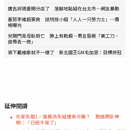
唐吉訶德要開分店了 落腳地點疑在台北市…網友暴動
基努李維超豪爽 送特技小組「人人一只勞力士」…價
格曝光
兒開門見母臥倒亡 脖上有勒痕…男友昏厥「美工刀、
皮帶丟一旁」
簽下戴維斯就不一樣了 新北國王GM毛加恩：目標拚冠
延伸閱讀
在家失蹤1／詭異消失疑遭弟分屍？ 胞姊問卦神
明：「已經不見了」