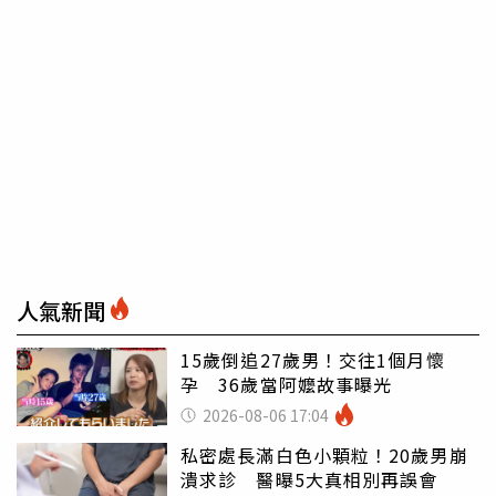
人氣新聞
15歲倒追27歲男！交往1個月懷
孕 36歲當阿嬤故事曝光
2026-08-06 17:04
私密處長滿白色小顆粒！20歲男崩
潰求診 醫曝5大真相別再誤會