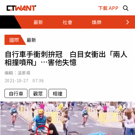
跳至主要內容區塊
下載 APP
最新
社會
娛樂
財經
國際
最新
自行車手衝刺拚冠 白目女衝出「兩人
相撞噴飛」…害他失憶
編輯：
溫振甫
2021-10-27 07:36
自行車
觀眾
相撞