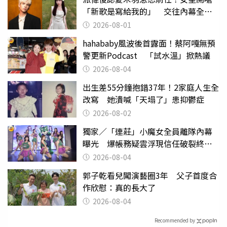
「新歌是寫給我的」 交往內幕全說
了
2026-08-01
hahababy風波後首露面！蔡阿嘎無預
警更新Podcast 「試水溫」掀熱議
2026-08-04
出生差55分鐘抱錯37年！2家庭人生全
改寫 她潰喊「天塌了」患抑鬱症
2026-08-02
獨家／「連莊」小魔女全員離隊內幕
曝光 爆帳務疑雲浮現信任破裂終止
合作！
2026-08-04
郭子乾看兒闖演藝圈3年 父子首度合
作欣慰：真的長大了
2026-08-04
Recommended by