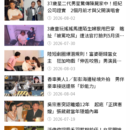
37歲星二代男星驚傳陳屍家中！經紀
公司證實 2個月前才與父開演唱會
2026-08-02
3歲童玩搖搖馬遭陌生婦狠甩巴掌 瞎
扯「被罵吃屎」遭法官打臉判5月須入
監
2026-07-30
陸短劇圈爆潛規則！富婆砸錢當女
主 狂加吻戲「伸舌咬唇」男演員崩
潰
2026-08-03
香車美人1／彭彭海邊秘境外拍 男伴
豪車接送還祭「鈔能力」
2026-08-04
吳宗憲突認離婚12年 起底「正牌憲
嫂」張葳葳當年隱婚內幕
2026-07-19
派偉俊認愛禾羽惹怒前任！女星開嗆