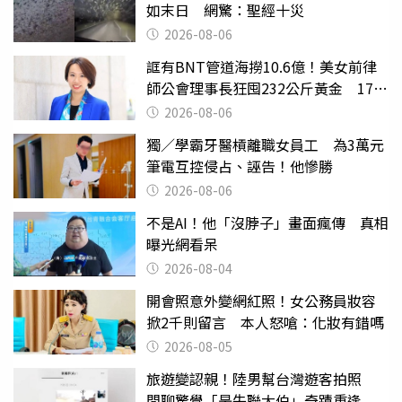
如末日 網驚：聖經十災
2026-08-06
誆有BNT管道海撈10.6億！美女前律
師公會理事長狂囤232公斤黃金 17人
遭起訴
2026-08-06
獨／學霸牙醫槓離職女員工 為3萬元
筆電互控侵占、誣告！他慘勝
2026-08-06
不是AI！他「沒脖子」畫面瘋傳 真相
曝光網看呆
2026-08-04
開會照意外變網紅照！女公務員妝容
掀2千則留言 本人怒嗆：化妝有錯嗎
2026-08-05
旅遊變認親！陸男幫台灣遊客拍照
閒聊驚覺「是失聯大伯」奇蹟重逢