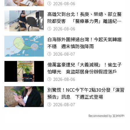
2026-08-06
高雄欠到台北！長庚、榮總、部立醫
院都受害 「醫療暴力男」離譜紀錄
曝光
2026-08-06
白海豚外圍掃過台灣！今起天氣轉趨
不穩 週末慎防強降雨
2026-08-07
億萬富豪遭兒「大義滅親」！偷生子
怕曝光 竟盜鄰居身份辦假證落戶
2026-08-06
別驚慌！NCC今下午2點30分發「演習
預告」訊息 下週正式登場
2026-08-07
Recommended by