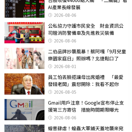
台股收復44000點大關 「二關鍵」看
AI產業長線發展
2026-08-06
公私協力守護市民安全 財金資訊公
司贈消防警備車及先進救災裝備
2026-08-06
二伯品牌抄襲風暴！蔡阿嘎「9月兒童
樂園家庭日」照辦嗎？北捷鬆口了
2026-08-01
員工怕丟臉拒讓母出席婚禮 「最愛
發錢老闆」震怒開除：我看不起你
2026-08-05
Gmail用戶注意！Google宣布停止支
援第三方寄信 措施時間期限曝光
2026-08-06
蝗害肆虐！蝗蟲大軍鋪天蓋地襲來宛