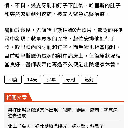
慣。不料，幾支牙刷和釘子下肚後，哈里斯的肚子
卻突然感到劇烈疼痛，被家人緊急送醫治療。
醫師診察後，先讓哈里斯拍攝X光照片，驚訝的在他
胃中發現了數量眾多的異物，趕忙安排他進行手
術，取出體內的牙刷和釘子。而手術也相當順利，
目前哈里斯雖仍虛弱的躺在病床上，但復原狀況相
當良好，醫師表示他再過不久便能出院返家休養。
印度
14歲
少年
牙刷
鐵釘
相關文章
男打開焗豆罐頭意外出現「眼睛」嚇翻 廠商：空氣跑
進去造成
北車「鳥人」退休落腳處曝光 網友驚：移民了