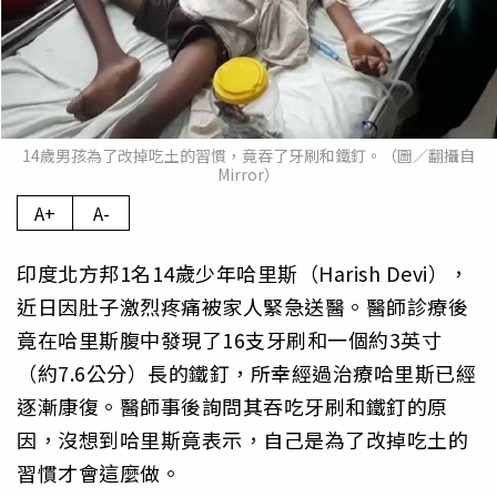
14歲男孩為了改掉吃土的習慣，竟吞了牙刷和鐵釘。（圖／翻攝自
Mirror）
A+
A-
印度北方邦1名14歲少年哈里斯（Harish Devi），
近日因肚子激烈疼痛被家人緊急送醫。醫師診療後
竟在哈里斯腹中發現了16支牙刷和一個約3英寸
（約7.6公分）長的鐵釘，所幸經過治療哈里斯已經
逐漸康復。醫師事後詢問其吞吃牙刷和鐵釘的原
因，沒想到哈里斯竟表示，自己是為了改掉吃土的
習慣才會這麼做。