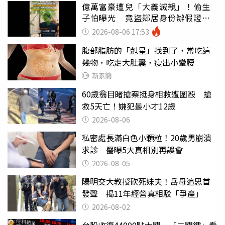
億萬富豪遭兒「大義滅親」！偷生
子怕曝光 竟盜鄰居身份辦假證落
戶
2026-08-06 17:53
腹部脂肪的「剋星」找到了，常吃這
幾物，吃走大肚囊，瘦出小蠻腰
新素簡
60歲翁目睹搶案挺身相救遭圍毆 搶
救5天亡！嫌犯最小才12歲
2026-08-06
私密處長滿白色小顆粒！20歲男崩潰
求診 醫曝5大真相別再誤會
2026-08-05
陽明交大教授砍死妹夫！岳母追思首
發聲 揭11年經營真相駁「爭產」
2026-08-02