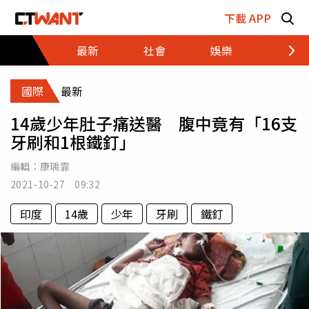
跳至主要內容區塊
下載 APP
最新
社會
娛樂
財經
國際
最新
14歲少年肚子痛送醫 腹中竟有「16支
牙刷和1根鐵釘」
編輯：
康瑀霏
2021-10-27 09:32
印度
14歲
少年
牙刷
鐵釘