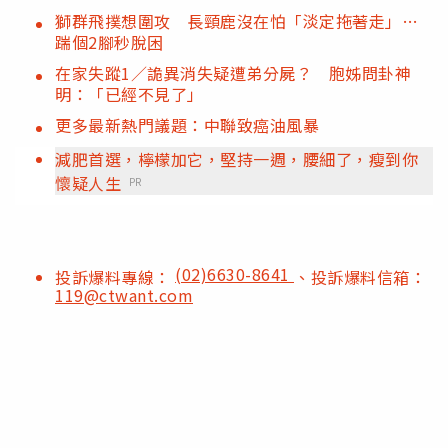
獅群飛撲想圍攻 長頸鹿沒在怕「淡定拖著走」…
踹個2腳秒脫困
在家失蹤1／詭異消失疑遭弟分屍？ 胞姊問卦神
明：「已經不見了」
更多最新熱門議題：中聯致癌油風暴
減肥首選，檸檬加它，堅持一週，腰細了，瘦到你
懷疑人生
PR
(02)6630-8641
投訴爆料專線：
、投訴爆料信箱：
119@ctwant.com