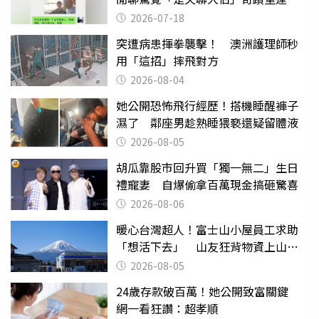
2026-07-18
突遭病患揮拳襲擊！ 澳洲護理師秒
用「這招」摔飛對方
2026-08-04
她公開恐怖飛行經歷！搭機睡醒褲子
濕了 鄰座男趁熟睡猥褻還疑留體液
2026-08-05
胡瓜靠股市回升買「獨一無二」生日
禮寵妻 自爆偷拿百萬現金搞砸驚喜
2026-08-06
暖心台灣超人！富士山小屋員工求助
「想活下去」 山友狂背物資上山：
台灣真的是寶島
2026-08-05
24歲存款破百萬！她公開致富關鍵
網一看狂讚：超孝順