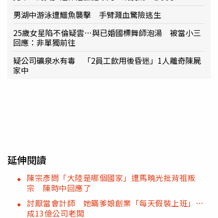
男湖中游泳遭鱷魚襲擊 手臂濺血驚險逃生
25歲女星陷不倫疑雲…與已婚國標舞師泡湯 被當小三
回應：非單獨前往
疑公司礦泉水有毒 「2員工飲用後昏迷」1人離奇陳屍
家中
延伸閱讀
陳宗彥問「大陸是哪個國家」遭馬曉光批背祖叛
宗 陳時中回應了
討厭當會計師 她瞞爹娘創業「每天假裝上班」…
成13億公司老闆