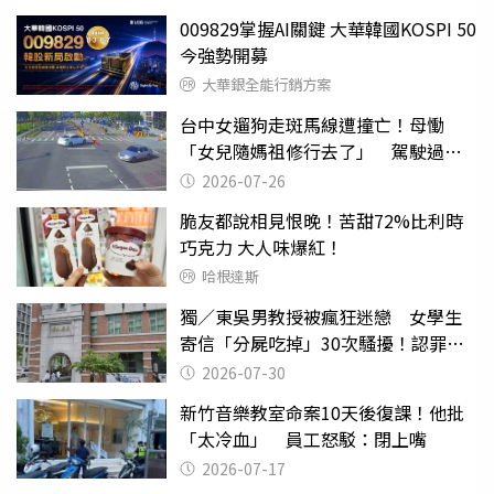
009829掌握AI關鍵 大華韓國KOSPI 50
今強勢開募
大華銀全能行銷方案
台中女遛狗走斑馬線遭撞亡！母慟
「女兒隨媽祖修行去了」 駕駛過失
致死判9月
2026-07-26
脆友都說相見恨晚！苦甜72%比利時
巧克力 大人味爆紅！
哈根達斯
獨／東吳男教授被瘋狂迷戀 女學生
寄信「分屍吃掉」30次騷擾！認罪免
關
2026-07-30
新竹音樂教室命案10天後復課！他批
「太冷血」 員工怒駁：閉上嘴
2026-07-17