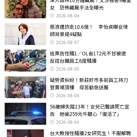
女 恐怖藏屍手法全曝光
2026-08-04
慈濟遭詐走10.6億！ 李怡貞曝女律
師背景提4疑點
2026-08-07
逃票告性騷1／OL省172元不甘被逮
反控台鐵員工6度騷擾
2026-08-05
疑勞資糾紛！新莊好市多前員工持刀
登賣場頂樓 母苦勸急送醫
2026-08-04
56歲婦失蹤13年！女兒已聲請死亡宣
告 她偷259元牛腱心「復活了」
2026-08-04
台大教授性騷擾2女研究生！不服解聘