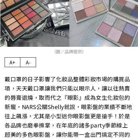
（圖／品牌提供）
A+
A-
戴口罩的日子影響了化妝品整體彩妝市場的購買品
項，
天天戴口罩讓我們只能以眼示人，讓以往熱賣
的唇膏退燒，
取而代之『眼影』成為女生化妝包的
新寵，NARS公關Shell
y就說，眼影盤的業績不斷地
往上飆漲，
尤其是小型迷你眼影盤更是搶手！於是
各品牌也磨拳擦掌，
在年底的諸多party季節線上
超美的多色眼影盤，
讓你能帶一盒出門搞定不同的