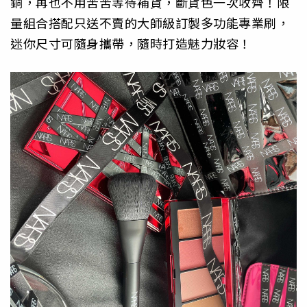
銅，
再也不用苦苦等待補貨，斷貨色一次收齊！
限
量組合搭配只送不賣的大師級訂製多功能專業刷，
迷你尺寸可隨身攜帶，隨時打造魅力妝容！