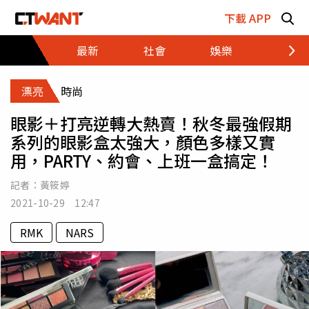
跳至主要內容區塊
下載 APP
最新
社會
娛樂
財經
漂亮
時尚
眼影＋打亮逆轉大熱賣！秋冬最強假期
系列的眼影盒太強大，顏色多樣又實
用，PARTY、約會、上班一盒搞定！
記者：
黃筱婷
2021-10-29 12:47
RMK
NARS