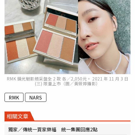
RMK 鏡光魅影頰采盤全 2 款 各／2,050元。 2021 年 11 月 3 日
(三) 限量上市（圖／黃筱婷攝影）
RMK
NARS
相關文章
獨家／傳統一買家樂福 統一集團回應2點