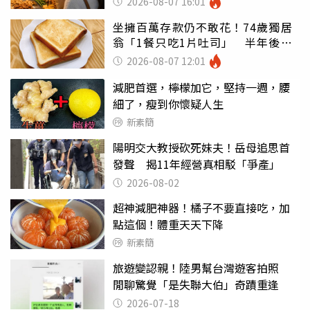
2026-08-07 16:01
坐擁百萬存款仍不敢花！74歲獨居
翁「1餐只吃1片吐司」 半年後暴
瘦嚇壞女兒
2026-08-07 12:01
減肥首選，檸檬加它，堅持一週，腰
細了，瘦到你懷疑人生
新素簡
陽明交大教授砍死妹夫！岳母追思首
發聲 揭11年經營真相駁「爭產」
2026-08-02
超神減肥神器！橘子不要直接吃，加
點這個！體重天天下降
新素簡
旅遊變認親！陸男幫台灣遊客拍照
閒聊驚覺「是失聯大伯」奇蹟重逢
2026-07-18