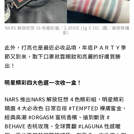
NARS 解放狂想 16 色眼彩盤／2,300元 (1g X 16)（圖／黃筱婷攝
影）
此外，打亮也是最近必收品項，年底ＰＡＲＴＹ季
節又到來，
取下口罩就靠眼妝和亮麗的好膚質勝
出！
明星頰彩四大色選一次收一盒！
NARS 推出NARS 解放狂想 4 色頰彩組，明星頰彩
精選
4 大必收色 日常百搭 #TEMPTED 裸膚蜜金、
經典高潮 #ORGASM 蜜桃香檳、搶到斷貨 #
BEHAVE 杏桃玫瑰、全球賣翻 #LAGUNA 性感暖