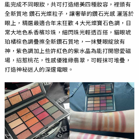
能完成不同眼妝，
共可打造絕美四種妝容，裡頭有
全新質地 鑽石光燦粒子，
讓奢華的鑽石光感 灑落於
眼上，精選最適合年末狂歡 4 大光燦
寶石色調，日
常大地色系香檳珍珠，細閃珠光輕透百搭，
貓眼琥
珀橘棕色調疊擦全新鑽石質地，一抹雙眼綻放有
神，
紫色調加上些許紅色的紫水晶為能打開戀愛磁
場，招惹桃花，
性感優雅綠翡翠，可輕抹可堆疊，
打造神秘迷人的深邃電眼。