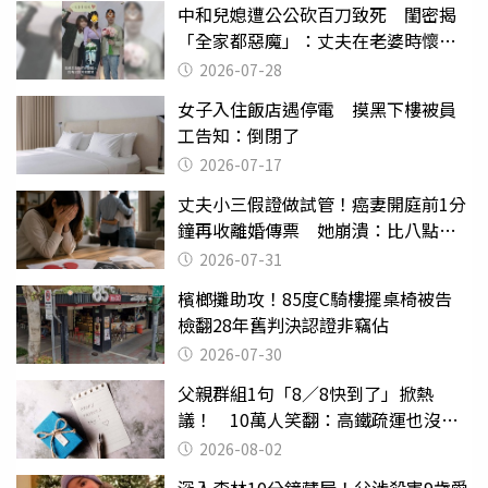
中和兒媳遭公公砍百刀致死 閨密揭
「全家都惡魔」：丈夫在老婆時懷孕
摔東西
2026-07-28
女子入住飯店遇停電 摸黑下樓被員
工告知：倒閉了
2026-07-17
丈夫小三假證做試管！癌妻開庭前1分
鐘再收離婚傳票 她崩潰：比八點檔
還扯
2026-07-31
檳榔攤助攻！85度C騎樓擺桌椅被告
檢翻28年舊判決認證非竊佔
2026-07-30
父親群組1句「8／8快到了」掀熱
議！ 10萬人笑翻：高鐵疏運也沒列
父親節
2026-08-02
深入森林10分鐘藏屍！父涉殺害9歲愛