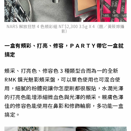
NARS 解放狂想 4 色頰彩組 NT$2,300 3.5g X 4（圖／黃筱婷攝
影）
一盒有頰彩、打亮、修容，ＰＡＲＴＹ帶它一盒就
搞定
頰采、打亮色、修容色 3 種類型合而為一的全新
RMK 鏡光魅影頰采盤，可以單色使用也可混合使
用，
細膩的粉體宛讓你怎麼刷都很服貼，
水潤光澤
的打亮色能增添細微血色與光澤的頰采。
親膚色澤
佳的修容色能使用在鼻影和修飾輪廓，多功能一盒
搞定。