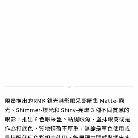
限量推出的RMK 鏡光魅影眼采盤匯集 Matte-霧
光、Sh
immer-爍光和 Shiny-亮燦 3 種不同質感的
眼影，
推出 6 色眼采盤。點綴眼角、塗抹眼窩或是
作為打底色，
質地輕盈不厚重，無論是單色使用或
是搭配任何色彩組合使用，
能展現立體感與透出水