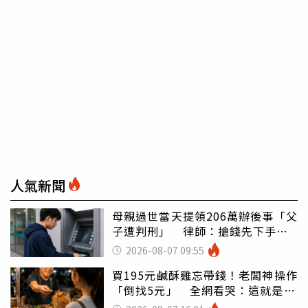
人氣新聞
母親過世當天提領206萬辦後事「父
子遭判刑」 律師：搶錢先下手是
罪
2026-08-07 09:55
買195元鹹酥雞忘帶錢！老闆神操作
「倒找5元」 全網看哭：這就是台
灣