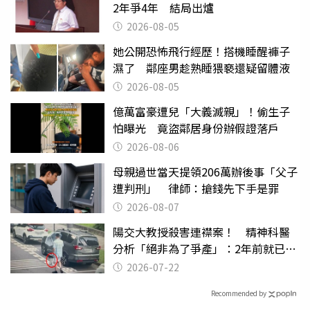
2年爭4年 結局出爐
2026-08-05
她公開恐怖飛行經歷！搭機睡醒褲子
濕了 鄰座男趁熟睡猥褻還疑留體液
2026-08-05
億萬富豪遭兒「大義滅親」！偷生子
怕曝光 竟盜鄰居身份辦假證落戶
2026-08-06
母親過世當天提領206萬辦後事「父子
遭判刑」 律師：搶錢先下手是罪
2026-08-07
陽交大教授殺害連襟案！ 精神科醫
分析「絕非為了爭產」：2年前就已言
行詭異
2026-07-22
Recommended by