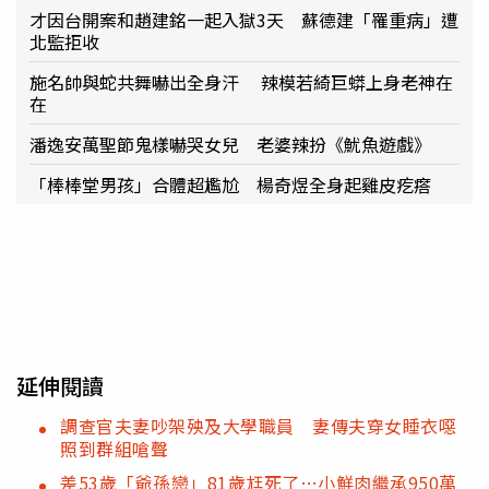
才因台開案和趙建銘一起入獄3天 蘇德建「罹重病」遭
北監拒收
施名帥與蛇共舞嚇出全身汗 辣模若綺巨蟒上身老神在
在
潘逸安萬聖節鬼樣嚇哭女兒 老婆辣扮《魷魚遊戲》
「棒棒堂男孩」合體超尷尬 楊奇煜全身起雞皮疙瘩
延伸閱讀
調查官夫妻吵架殃及大學職員 妻傳夫穿女睡衣噁
照到群組嗆聲
差53歲「爺孫戀」81歲尪死了…小鮮肉繼承950萬