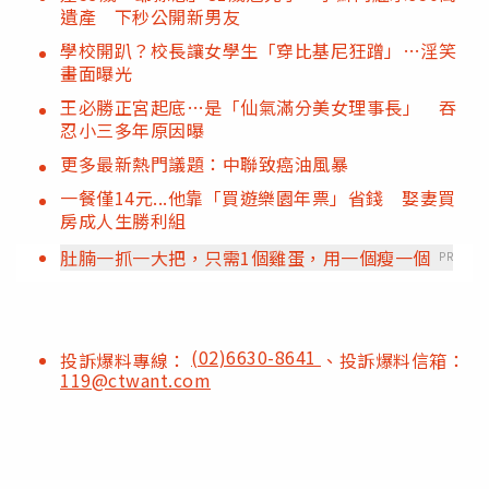
遺產 下秒公開新男友
學校開趴？校長讓女學生「穿比基尼狂蹭」…淫笑
畫面曝光
王必勝正宮起底…是「仙氣滿分美女理事長」 吞
忍小三多年原因曝
更多最新熱門議題：中聯致癌油風暴
一餐僅14元...他靠「買遊樂園年票」省錢 娶妻買
房成人生勝利組
肚腩一抓一大把，只需1個雞蛋，用一個瘦一個
PR
(02)6630-8641
投訴爆料專線：
、投訴爆料信箱：
119@ctwant.com