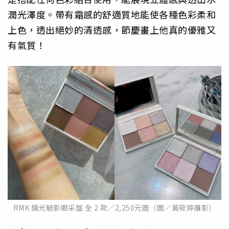
潤光澤度。
帶有霜感的舒適質地能使各種色彩柔和
上色，透出絕妙的清透感，
節慶畫上他真的優雅又
有氣質！
RMK 鏡光魅影眼采盤 全 2 款／2,250元圖（圖／黃筱婷攝影）