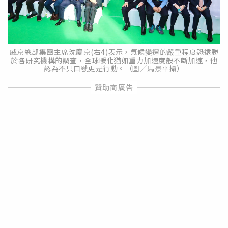
威京總部集團主席沈慶京(右4)表示，氣候變遷的嚴重程度恐遠勝
於各研究機構的調查，全球暖化猶如重力加速度般不斷加速，他
認為不只口號更是行動。（圖／馬景平攝）