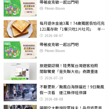
帶著皮克敏一起出門吧
Pikmin Bloom
每月退休金逾3萬！74歲獨居翁怕花完
121萬存款「1餐只吃1片吐司」 半年
後暴瘦嚇壞女兒
2026-08-07
帶著皮克敏一起出門吧
Pikmin Bloom
旅遊變認親！陸男幫台灣遊客拍照
閒聊驚覺「是失聯大伯」奇蹟重逢
2026-07-18
不斷更新／颱風白海豚逼近！9日颱風
假一次看 連江縣停班停課
2026-08-08
陽明交大教授砍死妹夫！岳母追思首