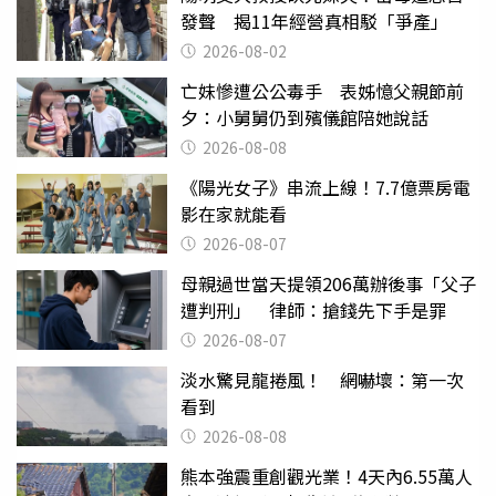
發聲 揭11年經營真相駁「爭產」
2026-08-02
亡妹慘遭公公毒手 表姊憶父親節前
夕：小舅舅仍到殯儀館陪她說話
2026-08-08
《陽光女子》串流上線！7.7億票房電
影在家就能看
2026-08-07
母親過世當天提領206萬辦後事「父子
遭判刑」 律師：搶錢先下手是罪
2026-08-07
淡水驚見龍捲風！ 網嚇壞：第一次
看到
2026-08-08
熊本強震重創觀光業！4天內6.55萬人