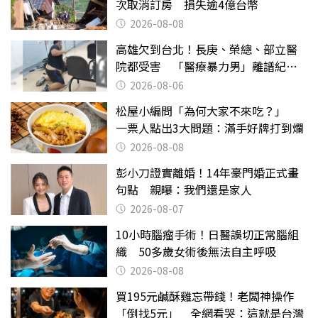
次取消訂房 損失逾4億台幣
2026-08-08
高雄欠到台北！長庚、榮總、部立醫
院都受害 「醫療暴力男」離譜紀錄
曝光
2026-08-06
松屋小編問「為何大家不來吃？」
一票人點出3大問題：滿手好牌打到爛
2026-08-08
彭小刀證實離婚！14年豪門婚正式畫
句點 親曝：我們還是家人
2026-08-07
10小時腦瘤手術！日醫誤切正常腦組
織 50多歲女術後無法自主呼吸
2026-08-08
買195元鹹酥雞忘帶錢！老闆神操作
「倒找5元」 全網看哭：這就是台灣