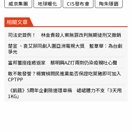
威京集團
地球暖化
CIS發布會
陶朱隱園
相關文章
司法史首例！ 林金貴殺人案無罪改判無期徒刑又撤銷
楚宣 、袁艾菲同劇入圍亞洲電視大獎 藍葦華：為台劇
爭光
富邦董座痊癒返家 蔡明興AZ打兩劑仍染疫親吐心聲
敢不敢發誓？楊寶楨問民進黨能否保證吃萊豬即可加入
CPTPP
《飢餓》5周年企劃險連環車禍 峮峮體力不支「3天甩
1KG」