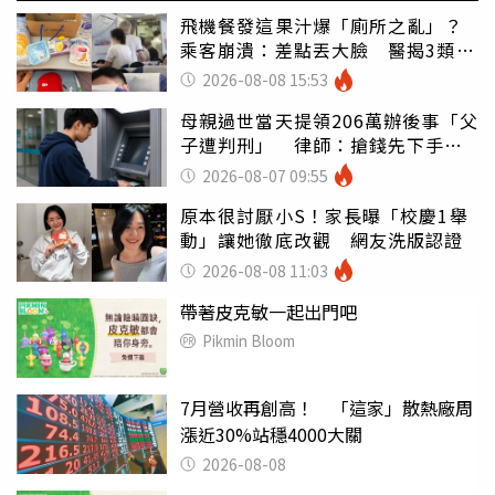
飛機餐發這果汁爆「廁所之亂」？
乘客崩潰：差點丟大臉 醫揭3類人
別亂喝
2026-08-08 15:53
母親過世當天提領206萬辦後事「父
子遭判刑」 律師：搶錢先下手是
罪
2026-08-07 09:55
原本很討厭小S！家長曝「校慶1舉
動」讓她徹底改觀 網友洗版認證
2026-08-08 11:03
帶著皮克敏一起出門吧
Pikmin Bloom
7月營收再創高！ 「這家」散熱廠周
漲近30%站穩4000大關
2026-08-08