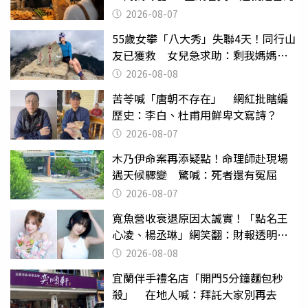
2026-08-07
55歲女攀「八大秀」失聯4天！同行山
友已獲救 女兒急求助：剩我媽媽還
沒找到
2026-08-08
苦苓喊「唐朝不存在」 網紅批瞎編
歷史：李白、杜甫用鮮卑文寫詩？
2026-08-07
木乃伊命案再添疑點！命理師赴現場
遇天候驟變 驚喊：死者還有冤屈
2026-08-07
寬魚營收衰退原因太誠實！「點名王
心凌、楊丞琳」網笑翻：財報透明度
滿分
2026-08-08
宜蘭伴手禮名店「開門5分鐘麵包秒
殺」 在地人喊：拜託大家別再去