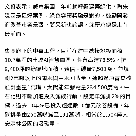
文哲表示，威京集團十年前就呼籲建築綠化，陶朱
隱園是最好案例，綠色容積獎勵是對的，鼓勵開發
商改善市容景觀。簡又新也誇讚，沈慶京總是走在
最前面。
集團旗下的中華工程，目前在建中總樓地板面積
10.7萬坪的土城AI智慧園區，將有高達78.5%，擁
8,400坪的綠覆地面積，預估固碳量7,500噸，並規
劃2萬噸以上的雨水與中水回收量，遠超過原審查核
准計畫量1萬噸，太陽能年發電量284,500度電。中
石化則不斷加速投入減碳行動，設定年減排2%的目
標，過去10年來已投入超過數10億元改善設備，年
碳排量由250萬噸減至191萬噸，相當於1,504座大
安森林公園的吸碳量。