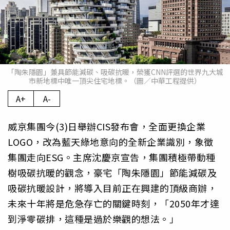
「陶朱隱園」兼具節能減碳、吸碳抗暖，榮獲CNN評選的世界九大城
市新地標中唯一頂尖住宅地標。（圖／中華工程提供）
A+
A-
威京集團今(3)日舉辦CIS發布會，全面更換企業
LOGO，改為藍天綠地意向的全新企業識別，象徵
集團走向ESG。主席沈慶京宣告，集團積極帶動種
樹吸碳抗暖的觀念，豪宅「陶朱隱園」節能減碳及
吸碳抗暖設計，將導入目前正在興建的頂級商辦，
未來十年將是危急存亡的關鍵時刻，「2050年才達
到淨零碳排，這種是過於樂觀的想法。」