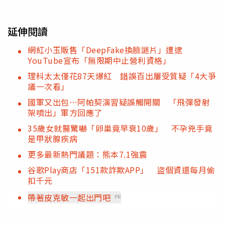
延伸閱讀
網紅小玉販售「DeepFake換臉謎片」遭逮
YouTube宣布「無限期中止營利資格」
理科太太僅花87天爆紅 錯誤百出屢受質疑「4大爭
議一次看」
國軍又出包…阿帕契演習疑誤觸開關 「飛彈發射
架噴出」軍方回應了
35歲女就醫驚嚇「卵巢竟早衰10歲」 不孕兇手竟
是甲狀腺疾病
更多最新熱門議題：熊本7.1強震
谷歌Play商店「151款詐欺APP」 盜個資還每月偷
扣千元
帶著皮克敏一起出門吧
PR