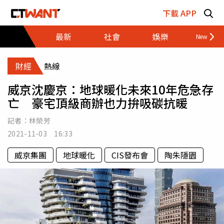
跳至主要內容區塊
下載 APP
最新
社會
娛樂
財經
財經
熱線
威京沈慶京：地球暖化未來10年危急存
亡 豪宅頂級商辦也力拚吸碳抗暖
記者：
林榮芳
2021-11-03 16:33
威京集團
地球暖化
CIS發布會
陶朱隱園