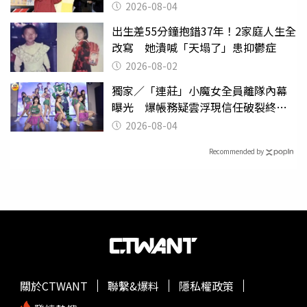
2026-08-04
出生差55分鐘抱錯37年！2家庭人生全
改寫 她潰喊「天塌了」患抑鬱症
2026-08-02
獨家／「連莊」小魔女全員離隊內幕
曝光 爆帳務疑雲浮現信任破裂終止
合作！
2026-08-04
Recommended by
關於CTWANT
聯繫&爆料
隱私權政策