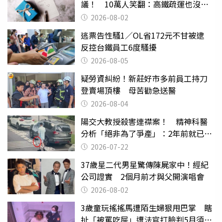
議！ 10萬人笑翻：高鐵疏運也沒列
父親節
2026-08-02
逃票告性騷1／OL省172元不甘被逮
反控台鐵員工6度騷擾
2026-08-05
疑勞資糾紛！新莊好市多前員工持刀
登賣場頂樓 母苦勸急送醫
2026-08-04
陽交大教授殺害連襟案！ 精神科醫
分析「絕非為了爭產」：2年前就已言
行詭異
2026-07-22
37歲星二代男星驚傳陳屍家中！經紀
公司證實 2個月前才與父開演唱會
2026-08-02
3歲童玩搖搖馬遭陌生婦狠甩巴掌 瞎
扯「被罵吃屎」遭法官打臉判5月須入