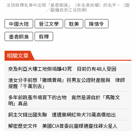
法院假釋名單中出現「墨香銅臭」（本名袁依楣）的名字。（圖
／翻攝自浙江法院網）
中國大陸
晉江文學
耽美
陳情令
墨香銅臭
假釋
相關文章
奈及利亞大樓工地倒塌釀43死 目前仍有48人受困
渣女分手前想「撒嬌賣萌」拐男友公證財產贈與 律師
提醒「千萬別去」
多年前跳蚤市場買下的古物 竟然是源自於「馬雅文
明」真品
飼主欠錢出國失聯 遭遺棄網紅柴犬70萬高價拍出
解密歷史文件 美國CIA曾委託靈媒通靈找尋火星人