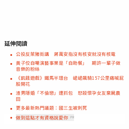
延伸閱讀
公投反萊豬街講 蔣萬安指沒有核安就沒有核電
黃子佼自嘲演藝事業是「自助餐」 期許一輩子做
音樂的粉絲
《飢餓遊戲》鐵馬半環台 峮峮飆騎157公里痛喊屁
股開花
渣男隱婚「不倫戀」遭抓包 怒殺懷孕女友棄屍農
田
更多最新熱門議題：國三生被刺死
做到這點才有資格說愛你
PR