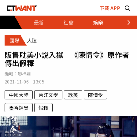
跳至主要內容區塊
下載 APP
最新
社會
娛樂
財經
國際
大陸
販售耽美小說入獄 《陳情令》原作者
傳出假釋
編輯：
廖梓翔
2021-11-06 13:05
中國大陸
晉江文學
耽美
陳情令
墨香銅臭
假釋