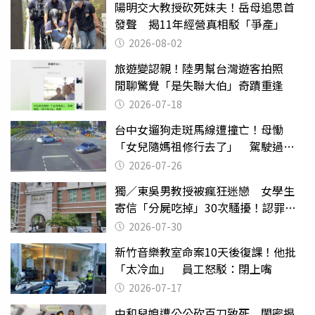
陽明交大教授砍死妹夫！岳母追思首
發聲 揭11年經營真相駁「爭產」
2026-08-02
旅遊變認親！陸男幫台灣遊客拍照
閒聊驚覺「是失聯大伯」奇蹟重逢
2026-07-18
台中女遛狗走斑馬線遭撞亡！母慟
「女兒隨媽祖修行去了」 駕駛過失
致死判9月
2026-07-26
獨／東吳男教授被瘋狂迷戀 女學生
寄信「分屍吃掉」30次騷擾！認罪免
關
2026-07-30
新竹音樂教室命案10天後復課！他批
「太冷血」 員工怒駁：閉上嘴
2026-07-17
中和兒媳遭公公砍百刀致死 閨密揭