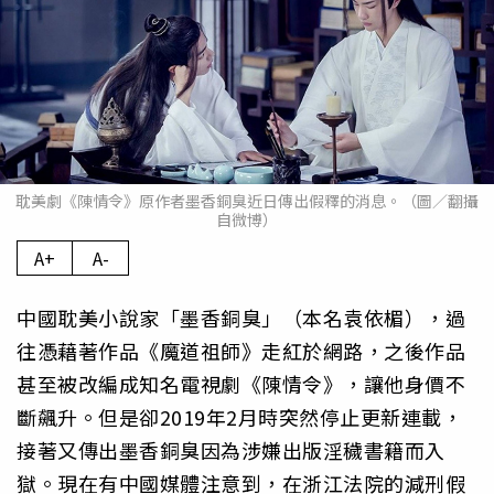
耽美劇《陳情令》原作者墨香銅臭近日傳出假釋的消息。（圖／翻攝
自微博）
A+
A-
中國耽美小說家「墨香銅臭」（本名袁依楣），過
往憑藉著作品《魔道祖師》走紅於網路，之後作品
甚至被改編成知名電視劇《陳情令》，讓他身價不
斷飆升。但是卻2019年2月時突然停止更新連載，
接著又傳出墨香銅臭因為涉嫌出版淫穢書籍而入
獄。現在有中國媒體注意到，在浙江法院的減刑假