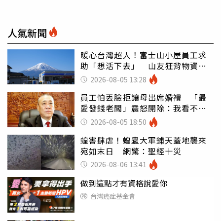
人氣新聞
暖心台灣超人！富士山小屋員工求
助「想活下去」 山友狂背物資上
山：台灣真的是寶島
2026-08-05 13:28
員工怕丟臉拒讓母出席婚禮 「最
愛發錢老闆」震怒開除：我看不起
你
2026-08-05 18:50
蝗害肆虐！蝗蟲大軍鋪天蓋地襲來
宛如末日 網驚：聖經十災
2026-08-06 13:41
做到這點才有資格說愛你
台灣癌症基金會