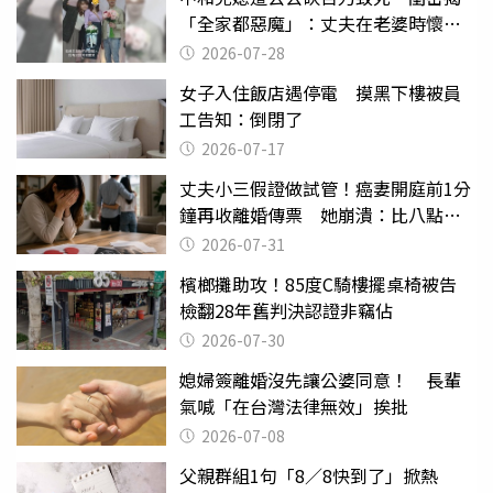
「全家都惡魔」：丈夫在老婆時懷孕
摔東西
2026-07-28
女子入住飯店遇停電 摸黑下樓被員
工告知：倒閉了
2026-07-17
丈夫小三假證做試管！癌妻開庭前1分
鐘再收離婚傳票 她崩潰：比八點檔
還扯
2026-07-31
檳榔攤助攻！85度C騎樓擺桌椅被告
檢翻28年舊判決認證非竊佔
2026-07-30
媳婦簽離婚沒先讓公婆同意！ 長輩
氣喊「在台灣法律無效」挨批
2026-07-08
父親群組1句「8／8快到了」掀熱