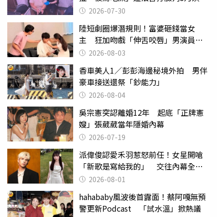
監
2026-07-30
陸短劇圈爆潛規則！富婆砸錢當女
主 狂加吻戲「伸舌咬唇」男演員崩
潰
2026-08-03
香車美人1／彭彭海邊秘境外拍 男伴
豪車接送還祭「鈔能力」
2026-08-04
吳宗憲突認離婚12年 起底「正牌憲
嫂」張葳葳當年隱婚內幕
2026-07-19
派偉俊認愛禾羽惹怒前任！女星開嗆
「新歌是寫給我的」 交往內幕全說
了
2026-08-01
hahababy風波後首露面！蔡阿嘎無預
警更新Podcast 「試水溫」掀熱議