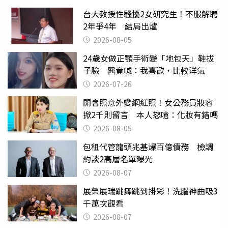
台大教授性騷擾2女研究生！不服解聘
2年爭4年 結局出爐
2026-08-05
24歲女做正顎手術變「地包天」鞋拔
子臉 醫竟喊：我喜歡，比較洋氣
2026-07-26
開會照意外變網紅照！女公務員妝容
掀2千則留言 本人怒嗆：化妝有錯嗎
2026-08-05
包租代管龍頭兆基爆百億債務 檢調
約談2高層名單曝光
2026-08-07
展榮展瑞跳舞跳到掛彩！洗腦神曲吸3
千萬次觀看
2026-08-07