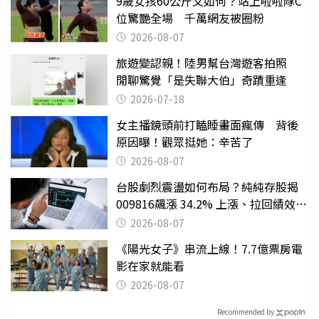
9歲女孩60公斤又如何？站上啦啦隊C
位驚艷全場 千萬網友被圈粉
2026-08-07
旅遊變認親！陸男幫台灣遊客拍照
閒聊驚覺「是失聯大伯」奇蹟重逢
2026-07-18
女主播鏡頭前打瞌睡畫面瘋傳 背後
原因曝！觀眾挺她：辛苦了
2026-08-07
台股劇烈震盪如何布局？純純存股揭
009816飆漲 34.2% 上漲、拉回績效勝
主動式ETF
2026-08-07
《陽光女子》串流上線！7.7億票房電
影在家就能看
2026-08-07
Recommended by