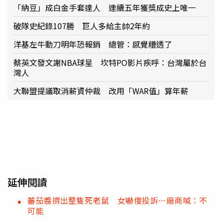
「納豆」成白金手套達人 連續五年獲獎成史上唯一
破隊史紀錄107勝 巨人多給主帥2年約
洋基左牛動刀明年恐報銷 總管：感覺糟透了
蔡英文發文謝NBA球星 坎特PO影片疾呼：台灣屬於台
灣人
大聯盟提議取消薪資仲裁 改用「WAR值」算年薪
延伸閱讀
蕃茄醬擠出整隻死老鼠 女嚇傻投訴…廠商喊：不
可能