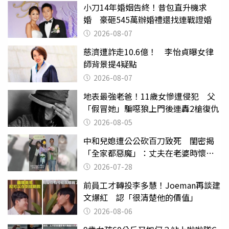
小刀14年婚姻告終！昔包直升機求
婚 豪砸545萬辦婚禮還找連戰證婚
2026-08-07
慈濟遭詐走10.6億！ 李怡貞曝女律
師背景提4疑點
2026-08-07
地表最強老爸！11歲女慘遭侵犯 父
「假冒她」騙噁狼上門後連轟2槍復仇
2026-08-05
中和兒媳遭公公砍百刀致死 閨密揭
「全家都惡魔」：丈夫在老婆時懷孕
摔東西
2026-07-28
前員工才轉投李多慧！Joeman再談建
文爆紅 認「很清楚他的價值」
2026-08-06