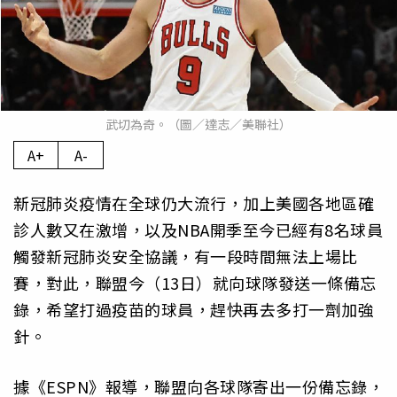
武切為奇。（圖／達志／美聯社）
A+
A-
新冠肺炎疫情在全球仍大流行，加上美國各地區確
診人數又在激增，以及NBA開季至今已經有8名球員
觸發新冠肺炎安全協議，有一段時間無法上場比
賽，對此，聯盟今（13日）就向球隊發送一條備忘
錄，希望打過疫苗的球員，趕快再去多打一劑加強
針。
據《ESPN》報導，聯盟向各球隊寄出一份備忘錄，