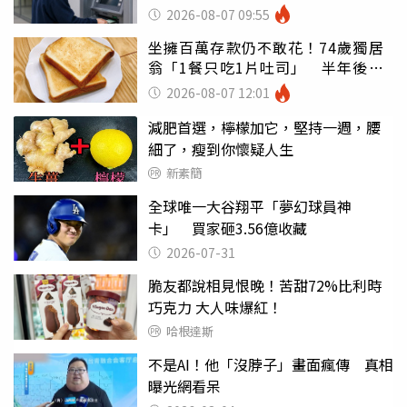
罪
2026-08-07 09:55
坐擁百萬存款仍不敢花！74歲獨居
翁「1餐只吃1片吐司」 半年後暴
瘦嚇壞女兒
2026-08-07 12:01
減肥首選，檸檬加它，堅持一週，腰
細了，瘦到你懷疑人生
新素簡
全球唯一大谷翔平「夢幻球員神
卡」 買家砸3.56億收藏
2026-07-31
脆友都說相見恨晚！苦甜72%比利時
巧克力 大人味爆紅！
哈根達斯
不是AI！他「沒脖子」畫面瘋傳 真相
曝光網看呆