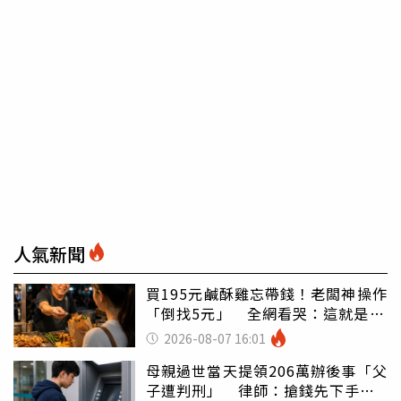
人氣新聞
買195元鹹酥雞忘帶錢！老闆神操作
「倒找5元」 全網看哭：這就是台
灣
2026-08-07 16:01
母親過世當天提領206萬辦後事「父
子遭判刑」 律師：搶錢先下手是