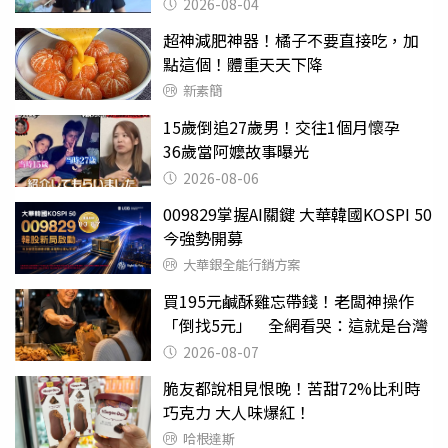
2026-08-04
超神減肥神器！橘子不要直接吃，加
點這個！體重天天下降
新素簡
15歲倒追27歲男！交往1個月懷孕
36歲當阿嬤故事曝光
2026-08-06
009829掌握AI關鍵 大華韓國KOSPI 50
今強勢開募
大華銀全能行銷方案
買195元鹹酥雞忘帶錢！老闆神操作
「倒找5元」 全網看哭：這就是台灣
2026-08-07
脆友都說相見恨晚！苦甜72%比利時
巧克力 大人味爆紅！
哈根達斯