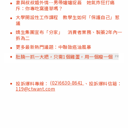
妻與叔叔婚外情…男帶嬸嬸捉姦 她氣炸狂打痛
斥：你專吃窩邊草嗎？
大學開設性工作課程 教學生如何「保護自己」惹
議
嬌生集團宣布「分家」 消費者業務、製藥2年內一
拆為二
更多最新熱門議題：中聯致癌油風暴
肚腩一抓一大把，只需1個雞蛋，用一個瘦一個
PR
(02)6630-8641
投訴爆料專線：
、投訴爆料信箱：
119@ctwant.com