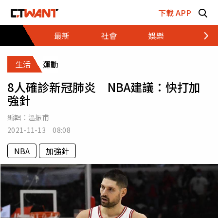
跳至主要內容區塊
下載 APP
最新
社會
娛樂
財經
生活
運動
8人確診新冠肺炎 NBA建議：快打加
強針
編輯：
溫振甫
2021-11-13 08:08
NBA
加強針