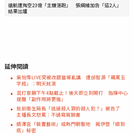
遠航遭掏空23億「主嫌落跑」 張綱維加告「這2人」
結果出爐
延伸閱讀
吳怡霈LIVE突被改題當場亂講 遭邰智源「飆罵五
字經」：明天就滾
混打意願下午4點截止！後天即立刻開打 指揮中心
提醒「副作用將更強」
批前衛生局長「逃過殺人罪的殺人犯？」被告了
主播長文怒罵：不過寫寫臉書
順澤宮「裝置藝術」成熱門朝聖地 揭伊登「順到
底」秘密