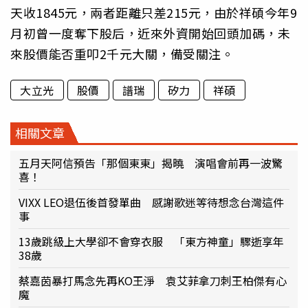
天收1845元，兩者距離只差215元，由於祥碩今年9
月初曾一度奪下股后，近來外資開始回頭加碼，未
來股價能否重叩2千元大關，備受關注。
大立光
股價
譜瑞
矽力
祥碩
相關文章
五月天阿信預告「那個東東」揭曉 演唱會前再一波驚
喜！
VIXX LEO退伍後首發單曲 感謝歌迷等待想念台灣這件
事
13歲跳級上大學卻不會穿衣服 「東方神童」驟逝享年
38歲
蔡嘉茵暴打馬念先再KO王淨 袁艾菲拿刀刺王柏傑有心
魔