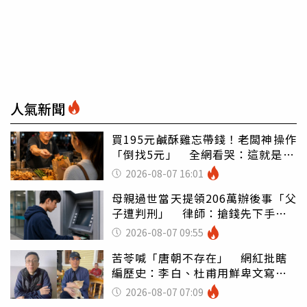
人氣新聞
買195元鹹酥雞忘帶錢！老闆神操作
「倒找5元」 全網看哭：這就是台
灣
2026-08-07 16:01
母親過世當天提領206萬辦後事「父
子遭判刑」 律師：搶錢先下手是
罪
2026-08-07 09:55
苦苓喊「唐朝不存在」 網紅批瞎
編歷史：李白、杜甫用鮮卑文寫
詩？
2026-08-07 07:09