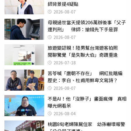
師背景提4疑點
2026-08-07
母親過世當天提領206萬辦後事「父子
遭判刑」 律師：搶錢先下手是罪
2026-08-07
旅遊變認親！陸男幫台灣遊客拍照
閒聊驚覺「是失聯大伯」奇蹟重逢
2026-07-18
苦苓喊「唐朝不存在」 網紅批瞎編
歷史：李白、杜甫用鮮卑文寫詩？
2026-08-07
不是AI！他「沒脖子」畫面瘋傳 真相
曝光網看呆
2026-08-04
桃園8旬老婦陳屍住家 幼孫嚇壞報警