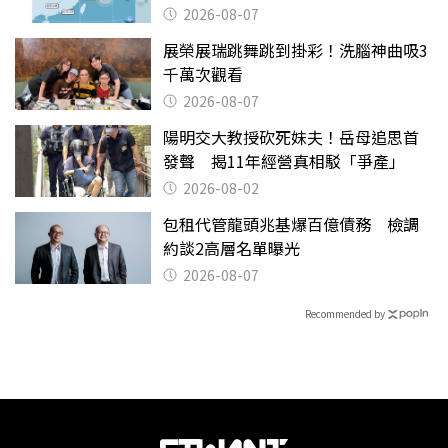
2026-08-07
展榮展瑞跳舞跳到掛彩！洗腦神曲吸3
千萬次觀看
2026-08-07
陽明交大教授砍死妹夫！岳母追思首
發聲 揭11年經營真相駁「爭產」
2026-08-02
包租代管龍頭兆基爆百億債務 檢調
約談2高層名單曝光
2026-08-07
Recommended by