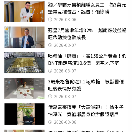
獨／學霸牙醫槓離職女員工 為3萬元
筆電互控侵占、誣告！他慘勝
2026-08-06
冠星7月營收年增32% 越南廠效益暢
旺帶動雙位數成長
2026-08-07
喝精油「辟穀」、藏158公斤黃金！假
BNT騙走慈濟10.6億 豪宅地下室竟
挖出乾鮑金庫
2026-08-07
3歲米格魯偷吃1.1kg軟糖 被獸醫催
吐後表情好有戲
2026-08-07
億萬富豪遭兒「大義滅親」！偷生子
怕曝光 竟盜鄰居身份辦假證落戶
2026-08-06