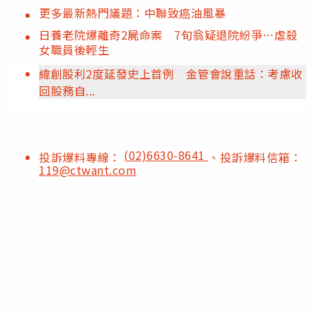
更多最新熱門議題：中聯致癌油風暴
日養老院爆離奇2屍命案 7旬翁疑退院紛爭…虐殺
女職員後輕生
緯創股利2度延發史上首例 金管會說重話：考慮收
回股務自...
(02)6630-8641
投訴爆料專線：
、投訴爆料信箱：
119@ctwant.com