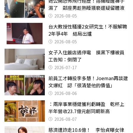
她公開恐怖飛行經歷！搭機睡醒褲子
濕了 鄰座男趁熟睡猥褻還疑留體液
2026-08-05
台大教授性騷擾2女研究生！不服解聘
2年爭4年 結局出爐
2026-08-05
女子入住飯店遇停電 摸黑下樓被員
工告知：倒閉了
2026-07-17
前員工才轉投李多慧！Joeman再談建
文爆紅 認「很清楚他的價值」
2026-08-06
：兩岸事業穩健獲利虧轉盈 乾杯上
半年營收23.7億元創同期新高
2026-08-07
慈濟遭詐走10.6億！ 李怡貞曝女律