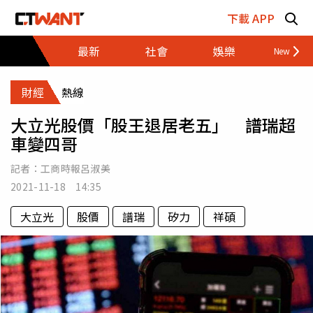
跳至主要內容區塊
下載 APP
最新
社會
娛樂
財經
財經
熱線
大立光股價「股王退居老五」 譜瑞超
車變四哥
記者：
工商時報呂淑美
2021-11-18 14:35
大立光
股價
譜瑞
矽力
祥碩