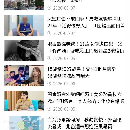
「公公殺了婆婆」
2026-08-07
父逝世也不敢回家！男殺友後躲深山
21年「活得像野人」 1關鍵出面自首
2026-08-07
地表最強老爸！11歲女慘遭侵犯 父
「假冒她」騙噁狼上門後連轟2槍復仇
2026-08-05
15歲倒追27歲男！交往1個月懷孕
36歲當阿嬤故事曝光
2026-08-06
開會照意外變網紅照！女公務員妝容
掀2千則留言 本人怒嗆：化妝有錯嗎
2026-08-05
白海豚來勢洶洶！移動變慢、外圍環
流發威 北台週末恐迎狂風暴雨