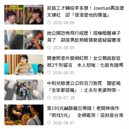
前員工才轉投李多慧！Joeman再談建
文爆紅 認「很清楚他的價值」
2026-08-06
她公開恐怖飛行經歷！搭機睡醒褲子
濕了 鄰座男趁熟睡猥褻還疑留體液
2026-08-05
開會照意外變網紅照！女公務員妝容
掀2千則留言 本人怒嗆：化妝有錯嗎
2026-08-05
中和兒媳遭公公砍百刀致死 閨密揭
「全家都惡魔」：丈夫在老婆時懷孕
摔東西
2026-07-28
買195元鹹酥雞忘帶錢！老闆神操作
「倒找5元」 全網看哭：這就是台灣
2026-08-07