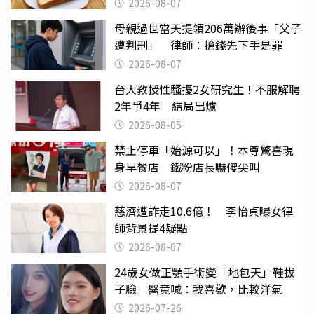
後暴瘦嚇壞女兒
2026-08-07
母親過世當天提領206萬辦後事「父子
遭判刑」 律師：搶錢先下手是罪
2026-08-07
台大教授性騷擾2女研究生！不服解聘
2年爭4年 結局出爐
2026-08-05
禁止停車「始源可以」！本尊驚喜現
身早餐店 鐵粉店長嚇傻尖叫
2026-08-07
慈濟遭詐走10.6億！ 李怡貞曝女律
師背景提4疑點
2026-08-07
24歲女做正顎手術變「地包天」鞋拔
子臉 醫竟喊：我喜歡，比較洋氣
2026-07-26