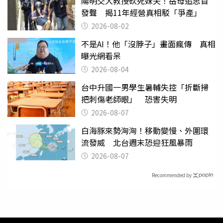
陽明交大教授砍死妹夫！岳母追思首
發聲 揭11年經營真相駁「爭產」
2026-08-02
不是AI！他「沒脖子」畫面瘋傳 真相
曝光網看呆
2026-08-04
台中升國一男學生暑輔失控「折斷掃
把刺傷老師眼」 恐害失明
2026-08-07
白海豚來勢洶洶！移動變慢、外圍環
流發威 北台週末恐迎狂風暴雨
2026-08-07
Recommended by