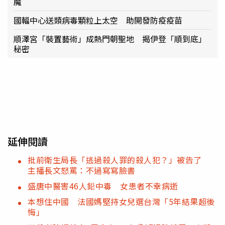
魔
國輻中心送類病毒顆粒上太空 助開發防疫疫苗
順澤宮「裝置藝術」成熱門朝聖地 揭伊登「順到底」
秘密
延伸閱讀
批前衛生局長「逃過殺人罪的殺人犯？」被告了
主播長文怒罵：不過寫寫臉書
盛唐中醫害46人鉛中毒 女患者不幸病逝
本想住中國 法國媽堅持女兒選台灣「5年結果超後
悔」