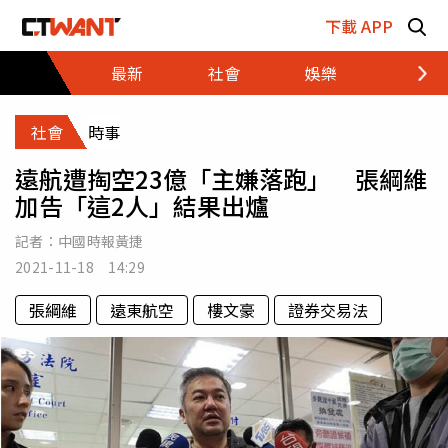
跳至主要內容區塊
下載 APP
最新
社會
娛樂
財經
社會
時事
遠航遭掏空23億「主嫌落跑」 張綱維
加告「這2人」結果出爐
記者：
中國時報黃捷
2021-11-18 14:29
張綱維
遠東航空
樓文豪
證券交易法