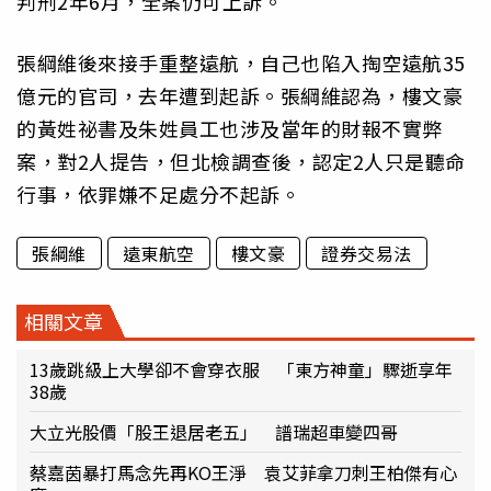
判刑2年6月，全案仍可上訴。
張綱維後來接手重整遠航，自己也陷入掏空遠航35
億元的官司，去年遭到起訴。張綱維認為，樓文豪
的黃姓祕書及朱姓員工也涉及當年的財報不實弊
案，對2人提告，但北檢調查後，認定2人只是聽命
行事，依罪嫌不足處分不起訴。
張綱維
遠東航空
樓文豪
證券交易法
相關文章
13歲跳級上大學卻不會穿衣服 「東方神童」驟逝享年
38歲
大立光股價「股王退居老五」 譜瑞超車變四哥
蔡嘉茵暴打馬念先再KO王淨 袁艾菲拿刀刺王柏傑有心