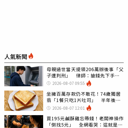
人氣新聞
母親過世當天提領206萬辦後事「父
子遭判刑」 律師：搶錢先下手是
罪
2026-08-07 09:55
坐擁百萬存款仍不敢花！74歲獨居
翁「1餐只吃1片吐司」 半年後暴
瘦嚇壞女兒
2026-08-07 12:01
買195元鹹酥雞忘帶錢！老闆神操作
「倒找5元」 全網看哭：這就是台