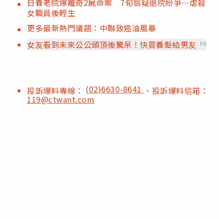
日養老院爆離奇2屍命案 7旬翁疑退院紛爭…虐殺
女職員後輕生
更多最新熱門議題：中聯致癌油風暴
女友看到未來公公頭頂後驚呆！快買養髮給男友
PR
(02)6630-8641
投訴爆料專線：
、投訴爆料信箱：
119@ctwant.com