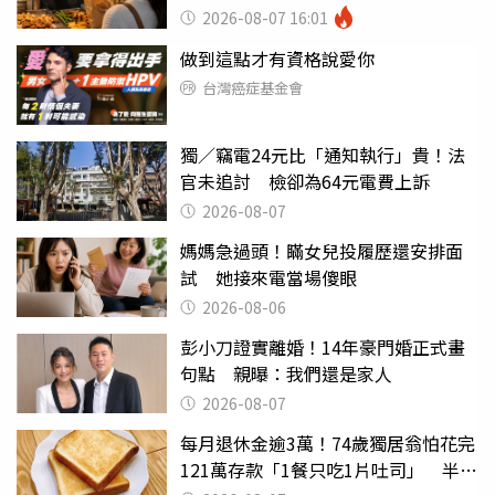
灣
2026-08-07 16:01
做到這點才有資格說愛你
台灣癌症基金會
獨／竊電24元比「通知執行」貴！法
官未追討 檢卻為64元電費上訴
2026-08-07
媽媽急過頭！瞞女兒投履歷還安排面
試 她接來電當場傻眼
2026-08-06
彭小刀證實離婚！14年豪門婚正式畫
句點 親曝：我們還是家人
2026-08-07
每月退休金逾3萬！74歲獨居翁怕花完
121萬存款「1餐只吃1片吐司」 半年