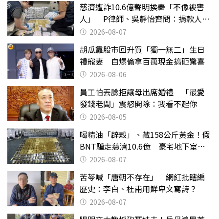
慈濟遭詐10.6億聲明挨轟「不像被害
人」 P律師、吳靜怡齊問：捐款人有
權知道真相
2026-08-07
胡瓜靠股市回升買「獨一無二」生日
禮寵妻 自爆偷拿百萬現金搞砸驚喜
2026-08-06
員工怕丟臉拒讓母出席婚禮 「最愛
發錢老闆」震怒開除：我看不起你
2026-08-05
喝精油「辟穀」、藏158公斤黃金！假
BNT騙走慈濟10.6億 豪宅地下室竟
挖出乾鮑金庫
2026-08-07
苦苓喊「唐朝不存在」 網紅批瞎編
歷史：李白、杜甫用鮮卑文寫詩？
2026-08-07