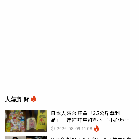
人氣新聞
日本人來台狂買「35公斤戰利
品」 連拜拜用紅盤、「小心地
滑」告示牌也帶回家
2026-08-09 11:08