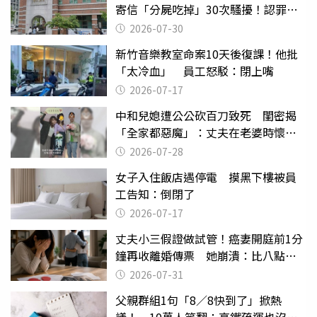
寄信「分屍吃掉」30次騷擾！認罪免
關
2026-07-30
新竹音樂教室命案10天後復課！他批
「太冷血」 員工怒駁：閉上嘴
2026-07-17
中和兒媳遭公公砍百刀致死 閨密揭
「全家都惡魔」：丈夫在老婆時懷孕
摔東西
2026-07-28
女子入住飯店遇停電 摸黑下樓被員
工告知：倒閉了
2026-07-17
丈夫小三假證做試管！癌妻開庭前1分
鐘再收離婚傳票 她崩潰：比八點檔
還扯
2026-07-31
父親群組1句「8／8快到了」掀熱
議！ 10萬人笑翻：高鐵疏運也沒列