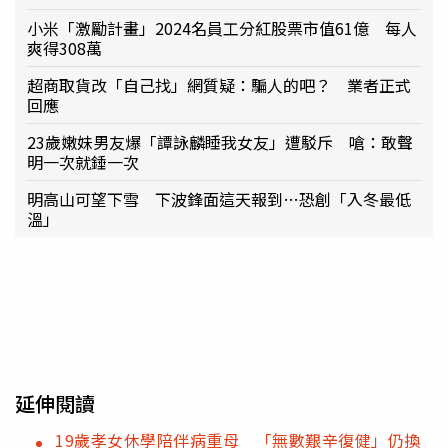
小米「激勵計畫」2024名員工分紅股票市值61億 每人
爽得308萬
超商取貨改「自己找」網質疑：騙人的吧？ 業者正式
回應
23歲嫩妹男友爆「譚詠麟睡我女友」遭駁斥 嗆：敢聲
明一次就錘一次
明高山可望下雪 下波鋒面這天報到…恐創「入冬最低
溫」
延伸閱讀
19歲孝女休學陪伴病重母 「無數艱辛復健」仍換