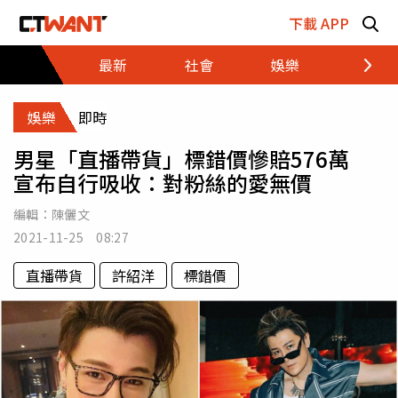
跳至主要內容區塊
下載 APP
最新
社會
娛樂
財經
娛樂
即時
男星「直播帶貨」標錯價慘賠576萬
宣布自行吸收：對粉絲的愛無價
編輯：
陳儷文
2021-11-25 08:27
直播帶貨
許紹洋
標錯價