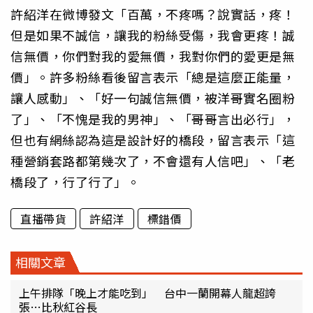
許紹洋在微博發文「百萬，不疼嗎？說實話，疼！
但是如果不誠信，讓我的粉絲受傷，我會更疼！誠
信無價，你們對我的愛無價，我對你們的愛更是無
價」。許多粉絲看後留言表示「總是這麼正能量，
讓人感動」、「好一句誠信無價，被洋哥實名圈粉
了」、「不愧是我的男神」、「哥哥言出必行」，
但也有網絲認為這是設計好的橋段，留言表示「這
種營銷套路都第幾次了，不會還有人信吧」、「老
橋段了，行了行了」。
直播帶貨
許紹洋
標錯價
相關文章
上午排隊「晚上才能吃到」 台中一蘭開幕人龍超誇
張…比秋紅谷長