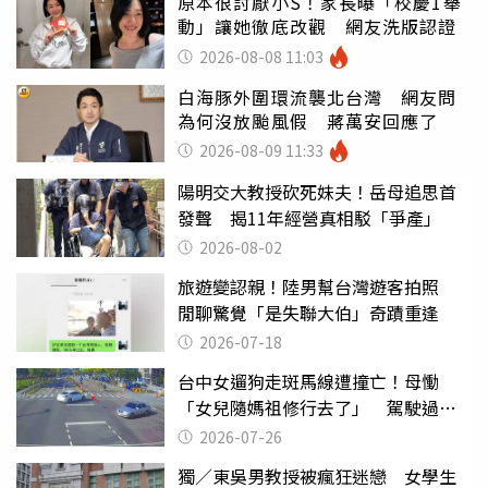
原本很討厭小S！家長曝「校慶1舉
動」讓她徹底改觀 網友洗版認證
2026-08-08 11:03
白海豚外圍環流襲北台灣 網友問
為何沒放颱風假 蔣萬安回應了
2026-08-09 11:33
陽明交大教授砍死妹夫！岳母追思首
發聲 揭11年經營真相駁「爭產」
2026-08-02
旅遊變認親！陸男幫台灣遊客拍照
閒聊驚覺「是失聯大伯」奇蹟重逢
2026-07-18
台中女遛狗走斑馬線遭撞亡！母慟
「女兒隨媽祖修行去了」 駕駛過失
致死判9月
2026-07-26
獨／東吳男教授被瘋狂迷戀 女學生