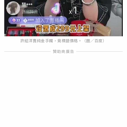
許紹洋賣純金手鐲，竟標錯價格。（圖／百度）