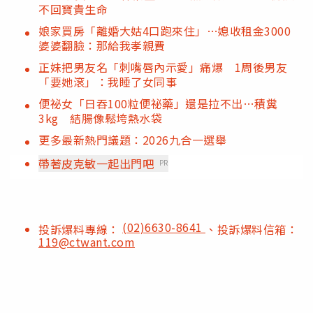
不回寶貴生命
娘家買房「離婚大姑4口跑來住」…媳收租金3000
婆婆翻臉：那給我孝親費
正妹把男友名「刺嘴唇內示愛」痛爆 1周後男友
「要她滾」：我睡了女同事
便祕女「日吞100粒便祕藥」還是拉不出…積糞
3kg 結腸像鬆垮熱水袋
更多最新熱門議題：2026九合一選舉
帶著皮克敏一起出門吧
PR
(02)6630-8641
投訴爆料專線：
、投訴爆料信箱：
119@ctwant.com