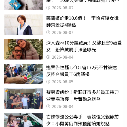
父親節
2026-08-02
慈濟遭詐走10.6億！ 李怡貞曝女律
師背景提4疑點
2026-08-07
深入森林10分鐘藏屍！父涉殺害9歲愛
女 恐怖藏屍手法全曝光
2026-08-04
逃票告性騷1／OL省172元不甘被逮
反控台鐵員工6度騷擾
2026-08-05
疑勞資糾紛！新莊好市多前員工持刀
登賣場頂樓 母苦勸急送醫
2026-08-04
亡妹慘遭公公毒手 表姊憶父親節前
夕：小舅舅仍到殯儀館陪她說話