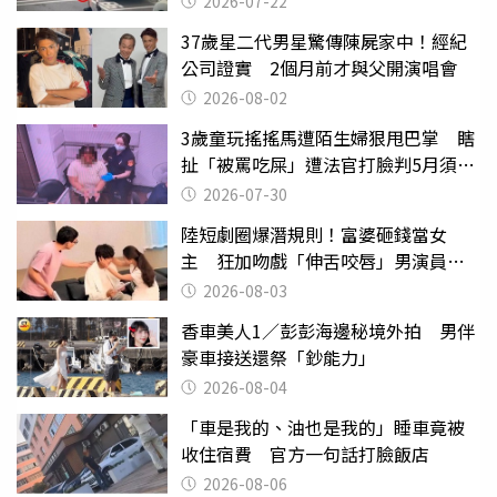
2026-07-22
37歲星二代男星驚傳陳屍家中！經紀
公司證實 2個月前才與父開演唱會
2026-08-02
3歲童玩搖搖馬遭陌生婦狠甩巴掌 瞎
扯「被罵吃屎」遭法官打臉判5月須入
監
2026-07-30
陸短劇圈爆潛規則！富婆砸錢當女
主 狂加吻戲「伸舌咬唇」男演員崩
潰
2026-08-03
香車美人1／彭彭海邊秘境外拍 男伴
豪車接送還祭「鈔能力」
2026-08-04
「車是我的、油也是我的」睡車竟被
收住宿費 官方一句話打臉飯店
2026-08-06