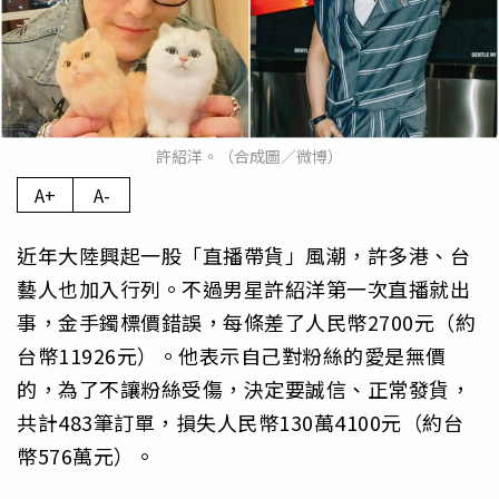
許紹洋。（合成圖／微博）
A+
A-
近年大陸興起一股「直播帶貨」風潮，許多港、台
藝人也加入行列。不過男星許紹洋第一次直播就出
事，金手鐲標價錯誤，每條差了人民幣2700元（約
台幣11926元）。他表示自己對粉絲的愛是無價
的，為了不讓粉絲受傷，決定要誠信、正常發貨，
共計483筆訂單，損失人民幣130萬4100元（約台
幣576萬元）。