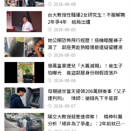
2026-08-08
台大教授性騷擾2女研究生！不服解聘
2年爭4年 結局出爐
2026-08-05
她公開恐怖飛行經歷！搭機睡醒褲子
濕了 鄰座男趁熟睡猥褻還疑留體液
2026-08-05
億萬富豪遭兒「大義滅親」！偷生子
怕曝光 竟盜鄰居身份辦假證落戶
2026-08-06
母親過世當天提領206萬辦後事「父子
遭判刑」 律師：搶錢先下手是罪
2026-08-07
陽交大教授殺害連襟案！ 精神科醫
分析「絕非為了爭產」：2年前就已言
行詭異