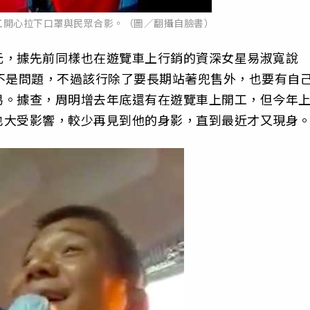
工開心拉下口罩與民眾合影。（圖／翻攝自臉書）
元，
據先前同樣也在遊覽車上行銷的資深女星易淑寬說
不是問題，
不過該行除了要長期站著兜售外，
也要有自
易。據查，
周明增去年底還有在遊覽車上開工，
但今年
也大受影響，
較少再見到他的身影，直到最近才又現身