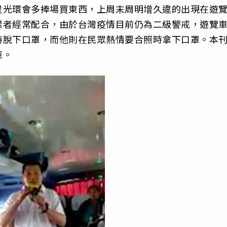
星光環會多捧場買東西，
上周末周明增久違的出現在遊
業者經常配合，
由於台灣疫情目前仍為二級警戒，遊覽
時脫下口罩，
而他則在民眾熱情要合照時拿下口罩。本
應。