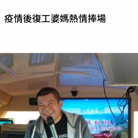
寵物
 疫情後復工婆媽熱情捧場
運勢
運動
梅酒