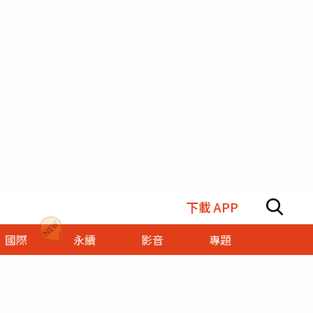
下載 APP
國際
永續
影音
專題