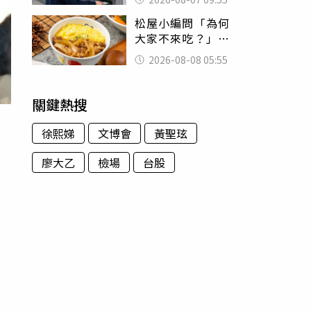
搶錢先下手是罪
松屋小編問「為何
大家不來吃？」
一票人點出3大問
2026-08-08 05:55
題：滿手好牌打到
爛
關鍵熱搜
徐熙娣
文博會
黃聖玹
廖大乙
檢場
台股
面
都