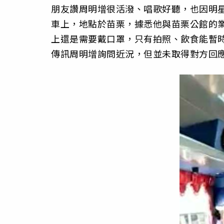
朋友讚周明增很活潑、唱歌好聽，
也因明
車上，地點於苗栗，
據悉他與苗栗公館的
上還是需要戴口罩，
只有拍照、飲食能暫
傳訊周明增詢問近況，
但並未取得對方回