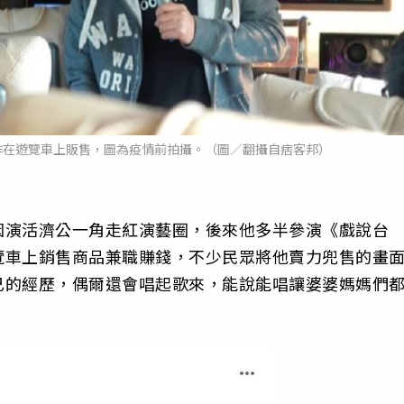
作在遊覽車上販售，圖為疫情前拍攝。（圖／翻攝自痞客邦）
因演活濟公一角走紅演藝圈，後來他多半參演《戲說台
覽車上銷售商品兼職賺錢，
不少民眾將他賣力兜售的畫
己的經歷，偶爾還會唱起歌來，
能說能唱讓婆婆媽媽們