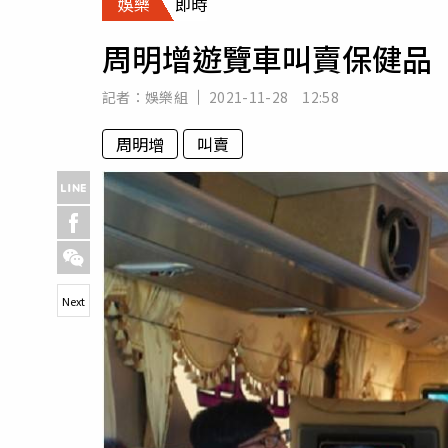
娛樂
即時
人物
汽車
周明增遊覽車叫賣保健品
專欄
房產新勢力
記者：
娛樂組
2021-11-28 12:58
周明增
叫賣
Next