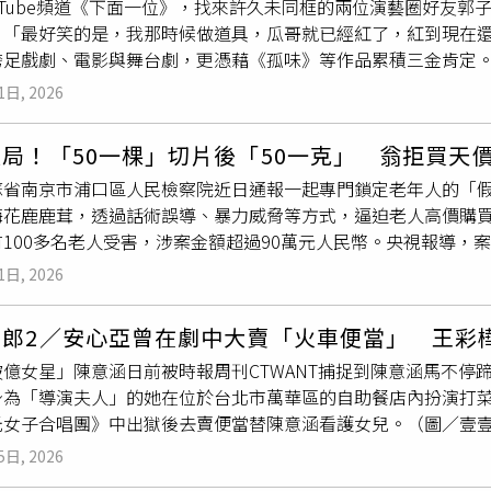
uTube頻道《下面一位》，找來許久未同框的兩位演藝圈好友郭
長」見面會，邀請超人氣KOL「小昕甘」夫妻親臨現場。（圖片
：「最好笑的是，我那時候做道具，瓜哥就已經紅了，紅到現在
27現身大全聯內湖店夏天不只替冰箱補貨，也是個人清潔與美髮
跨足戲劇、電影與舞台劇，更憑藉《孤味》等作品累積三金肯定
性、香氛及美容保養訴求產品接受度持續提升，帶動洗髮精、護
下磨練的日子，只有一個鏡頭錄影，只要有人NG，全員重來。他
髮品「Hair Recipe髮的食譜」特別推出系列優惠活動，並將在
1日, 2026
全部重來。」高壓環境下，也培養出如今深厚的表演底子。于子育
，邀請超人氣KOL「小昕甘」夫妻親臨現場，分享夏季秀髮保養
是NG王，甚至後來養成習慣，一出錯就先說對不起，結果有次明
動交流，還有機會獲得品牌限定好禮及拍立得合影，讓消費者在
局！「50一棵」切片後「50一克」 翁拒買天
的郭子乾，也分享自己踏上模仿之路的契機。他笑說，國中時聽
聯「Hair Recipe髮的食譜」多款人氣洗髮露同步優惠，79前
蘇省南京市浦口區人民檢察院近日通報一起專門鎖定老年人的「
分。後來進入五專，更把主任教官的訓話模仿得唯妙唯肖，從此
。（圖片提供／全聯)囤貨就趁這波！「Hair Recipe髮的
梅花鹿鹿茸，透過話術誤導、暴力威脅等方式，逼迫老人高價購買
紹到誇張
叫賣
台詞一氣呵成，數十年如一日的精準節奏與臨場感
「無花果白茶洗髮露」、打造自然水潤蓬鬆感的「柚子清茶洗髮
100多名老人受害，涉案金額超過90萬元人民幣。央視報導，
，蛇湯也賣完了，真的太厲害！」除了聊天敘舊，三人也體驗綠
及主打滋養修護的「玫瑰蜜香茶洗髮露」。系列四款洗髮露及潤髮
名男子在市場兜售鹿茸，宣稱具有「強腰壯腎」等功效。被害人周
著機械背景快速掌握訣竅，于子育更展現俐落身手，倒車、過彎
1日, 2026
件再折50元，換算下來單瓶只要304元。同時，7/9前購買「Hai
整根鹿茸只要50元，便決定購買。沒想到，攤販隨即將他帶往偏
承不會做菜，郭子乾只會泡麵，三人研究半天還搞不懂夾子怎麼
，加購蘋果現折30元，讓消費者用最親民價格享受沙龍級養護體驗
是「50元一克」。周大爺表示，當下察覺不對勁想拒買，卻遭對
，像話嗎？」
1點至晚間7點舉辦小農市集，集結全台小農直送新鮮蔬果與特色
女郎2／安心亞曾在劇中大賣「火車便當」 王彩
計算，一根鹿茸價格竟高達6000多元。由於擔心遭到報復，不
小農市集吸人氣除了日用品，週末更是家庭採購生鮮食材的重要
破億女星」陳意涵日前被時報周刊CTWANT捕捉到陳意涵馬不停
。警方調查後發現，嫌犯販售的所謂「高級鹿茸」，其實並非昂
鮮品類在假日皆展現強勁成長力道，其中水果類假日業績達平日的
身為「導演夫人」的她在位於台北市萬華區的自助餐店內扮演打
罪集團對外聲稱販售梅花鹿鹿茸，售價每克30至150元不等，
精肉買氣同步升溫，尤其量販通路特有的大包裝規格與一次購足
光女子合唱團》中出獄後去賣便當替陳意涵看護女兒。（圖／壹
區人民檢察院近日通報一起專門鎖定老年人的「假鹿茸」強迫交
大推商品因具備「吃多少拿多少」的選購特色，以及方便料理的
曾出現過賣便當的橋段；劇情安排片中李惠貞（陳意涵飾）的好
犯利用「一棵50元」與「一克50元」的諧音陷阱混淆視聽，再
5日, 2026
對生鮮品質與採購體驗的重視，大全聯內湖店6/27特別規劃一系
他人領養的女兒下課去買，女兒只覺得賣便當的阿姨總是會給最
為便宜划算。等到商品切片後，再突然改口計價，讓老人進退兩難
市集，集結來自全台各地的小農蔬果及特色農產品，讓民眾能直接