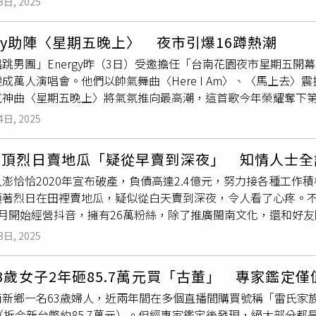
8日, 2025
解一下澎湖的氛圍，提前一周前往澎湖，到處走走逛逛，觀察當
冷清。根據交通部觀光署統計，今年前7個月台灣出境旅遊人數高
完美真實呈現周渝民劇中賣雜貨貨車，特別從台北將車子運送到
流失警訊。（圖／報系資料庫） 2023年11月，公正包子搬家
rgy助陣〈星期五晚上〉 夜市引爆16蹲熱潮
播響起，竟然有居民信以為真，走上前問：「老闆，這個篩子多
下滑，中山路、公正街口，已不如以往熱鬧。鋼管紅茶甚至連一
跳男團」Energy昨（3日）受邀擔任「台南花園夜市星期五
圖／米神國際提供）澎湖的太陽太熱情，張鈞甯出發前就準備了
不知道有營業。 「這裡以前是花蓮的西門町，最熱鬧的地方，從
成萬人演唱會。他們以帥氣舞曲〈Here I Am〉、〈馬上去
她說：「澎湖的太陽一接觸會有種侵蝕皮膚的灼熱感，是我遇過
變成最沒落，鐵門都拉下來。」鋼管紅茶老老闆表示，「以前假日
氣神曲〈星期五晚上〉將氣氛推向最高潮，這首歌今年榮耀奪下第
「不知道是不是因為離海很近，有一種更寬闊、更愜意的感覺。」
就很高興，差太多了！」 金三角商圈過去是花蓮市區最熱鬧、逛
 933潮流音樂盛典 2025》拿下年度歌曲及年度歌手獎，再添
給她，這次她在澎湖拍攝收到一個一模一樣的，覺得很窩心。安
」，但現在許多店舖都關門歇業，掛上招租廣告。（圖／林榮芳攝
4日, 2025
夜市」，讓夜市秒變專屬派對，舞台前聚集許多小朋友一起大跳1
是全澎湖人都知道我們來這裡拍戲，大家都很熱情。」她最開心
開水龍頭即可裝飲料外，鋼管還有分內管及外管，利用外管不斷
gy演唱〈微笑先生〉時邀請歌迷上台大跳「微笑舞」，寵粉無極限。
到好吃的海鮮。王柏傑提到澎湖太陽非常大，他不需要特別去曬
4支頂台柱鋼管，也只好提早退休。 老老闆拿出冰箱裡的紅茶打
恰頂烈日賣地瓜「疑從早賣到深夜」 知情人士全
先生〉時邀請歌迷上台大跳「微笑舞」，寵粉無極限。身為台南人
chill，可能受到當地人的影響，雖然拍戲很緊湊，但看到風
管漏了？」老老闆無奈表示，鋼管運轉需要電，現在一天只賣20杯
澎恰恰2020年宣布破產，負債高達2.4億元，努力接各種工
都能來了；愛吃美食的書偉也直讚：「台南的美食總是不會讓人失
一個重要任務，就是要談戀愛放閃，兩人去了吉貝島拍攝，安心
，才有辦法繼續站在這，再賣個幾杯，「我開店50年，今年已經
頂著烈日在田裡賣地瓜，疑似從白天賣到深夜，令人看了心疼。
還有「付200換300」活動。最後，Toro化身「
叫賣
哥」催票，宣
潮是不同的美貌，很驚喜。」吉貝島沒有遮蔽物，又是大中午拍
5月開始經營抖音，擁有26萬粉絲，除了推廣閩南文化，還和好
北小巨蛋場次已售罄，1月11日還有最後一點點票。此外，Energy
風吹來很舒服，讓他安全度過。
身農田推銷地瓜，尤其從早
叫賣
到深夜，讓不少網友看了十分不
去》演唱會，將最強能量帶給每個城市。
8日, 2025
1天有2場，1次直播2小時，白天、晚上各1場。由於直播是在
上數小時，也是很耗費體力的。據了解，澎恰恰的直播內容會隨
3歲女子2年砸85.7萬元買「古董」 專家鑑定僅
瓜。其實，他過去也曾直播賣雞蛋、農特產等不同商品，內容五
南新鄉一名63歲婦人，近兩年間在多個直播間購買號稱「雷氏家
恰恰近幾年靠主持《超級夜總會》、接商演、演講以及直播帶貨
（折合新台幣約85.7萬元）。但經專家鑑定後發現，絕大部分