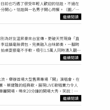
者日前也巧遇了很受年輕人歡迎的恬娃，不過在
榮，從台北來到偏鄉漁港投靠老友傻光（黃迪揚
十分開心。恬娃與一名男子開心用餐。（圖／讀
麼自信，猶豫了快一年。」除了導演與好友的鼓
遇到恬娃，只見她維持招牌造型，將眼鏡放在頭
黃迪揚之間自然生成的即興反應，讓他逐漸感受
繼續閱讀
了還拿出一疊資料，看起來像是在討論什麼重要
激，也很好玩。」也讓他放下擔憂，決定放手一
到回收區，拿起包包就要走人，店員見狀立刻提
導演將視角對準了漁港的靈魂人物「糶手」。糶
別鬧了！》，在殺青時她還感動落淚。（圖／翻攝
奏，與嘻哈音樂中強調押韻、節奏感與表達自我
特別為好友温昇豪來台宣傳，更破天荒現身「直
恬娃歌坊」，但才短短2個月就宣布退出經營
只是街頭痞子印象，「嘻哈仔其實跟一般人一
，李廷鎮毫無偶包，完美融入台味節奏，一腳跨
曾客串比莉、賈靜雯、柯佳嬿等人主演的《媽，別
輸了」，希望傳達「壞經驗也能成為好經驗」的
拍桌耍狠毫不手軟，吸引1.5萬人同時湧入觀
非常感謝年輕人能給她機會。與工作經歷一樣，
講述吳志榮（LEO王 飾）來到漁港，與多年不
中飾演整外醫師，她竟大膽公開自己懷孕時期的
三，元配也知道她的存在，而且男方會給生活
意外吸引了傻光正值叛逆期的女兒Fish（戴雅
繼續閱讀
：「妳真的做得很完美欸！」結果丟丟妹立刻澄
歡經濟獨立的男人，若對方是高富帥又有能力，
主唱。這對身分迥異的「老友」與「父女」，在
0公斤，讓温昇豪震驚直喊：「太誇張了吧！」丟
結，交織出一場有笑有淚的成長冒險。《嘻哈糶
李廷鎮建議：「從肉毒、雷射開始，皮膚彈性會
王。（圖／英傑哆影業股份有限公司提供）
更站上北流，舉辦首場大型售票專場「開」演唱會，在
捷運站朝聖宣傳海報。（圖／六魚文創提供）兩
、蔡健雅的經典歌，展現LIVE歌唱實力令人
用鮮蝦、蛤蜊煮高湯，再加入兩包泡麵，堅持滾
華麗開場，帶來20分鐘的開場大秀，笑說：
太鮮甜了吧！」還要求翻譯立刻轉告李廷鎮
完好像要喘了一分鐘。」有別於「開」場重音節
直播間，加入鮮蝦與蛤蠣煮出濃郁湯底，最後
繼續閱讀
，甚至各個角落全都漆黑一片。這無光演出橋段
！」李廷鎮表示這是他首次體驗台灣直播，現場
釋偶像蔡健雅〈夜盲症〉找回自己與觀眾。舞台
節目，但這完全不同，覺得很有趣，今天的反應