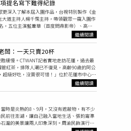
8項提名寫下難得紀錄
〈一哄而散〉時把舞台劇換場橋段搬上演唱會舞
看到簡單又能上手的料理，又有韓國風味，那就
觀眾更深入了解本屆入圍作品，台視特別製作《金
樂共舞像是進行一場慶典。洪佩瑜不僅唱新歌，
板，温昇豪也特別攜李廷鎮朝聖，在李廷鎮個人
星光大道主持人楊千霈主持，帶領觀眾一窺入圍作
鄉北上打拚的洪佩瑜，特別用歌聲獻給最愛的家，
名，五位主演藍葦華（首度問鼎影帝）、高伊
台語歌后江蕙〈落雨聲〉傳遞思鄉之情、〈她
全數入圍，寫下難得紀錄。藍葦華回憶入圍當下
，洪佩瑜換上第三套造型，訴說每當跑馬拉松時
繼續閱讀
心疼她為家庭放下自尊。姚淳耀坦言過去覺得金
新回去遇見那個勇敢的自己。」唱到最後一首
逐2026奧斯卡的《左撇子女孩》入圍9項大
覺得不可思議！我一直都不去想像要成爲什麼樣
老闆：一天只賣20杯
為戲苦練
叫賣
；年僅9歲的葉子綺得知入圍「最
遠很美的地方，遇見不同的人。」在各式創意安
緩慢。CTWANT記者實地走訪花蓮，過去最
張孝全以《深度安靜》第五度問鼎金馬影帝。
！」化身成銷售小姐，推出周邊商品熱情
叫賣
超
鋼管紅茶，排隊人潮已不復見，高齡90歲的阿公
他飾演內斂深沉的「諭明」，他形容詮釋過程是
龍，超級好吃，沒買很可惜！」位於花蓮市中心中
壇新星也大放異彩：牧森為《進行曲》苦練小
過去是花蓮排隊美食之一，如今老老闆需要親自
戰；首次演出長片的劉敬憑《失明》獲讚表演
繼續閱讀
包下來。」 花蓮市區中山、中正、中華路被在
手戲。更多精彩內容，請鎖定11月8日及11
有鋼管紅茶、公正包子、周家蒸餃3家花蓮美
稱花蓮最精華地段。公正街過去因有公正包子、
當時是炎熱的8、9月，又沒有遮蔽物，有不少
稀稀落落，街道也冷冷清清。（圖／林榮芳
渝民前往澎湖，讓自己融入當地生活、張鈞甯準
商圈中山路上，短短200公尺，就有10家店舖招
心石滬的美景讓兩人印象深刻。周渝民飾演行動
服飾à la sha、源士林粥品，以及10月3日才
開著車四處
叫賣
，總製作人柴智屏提到，周渝民
少服飾店，如今也有8家招租中，人潮稀稀落落，整