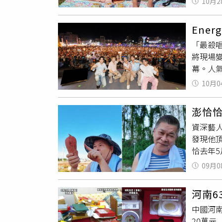
10月2
想要了
體是相當
為了更
國旅人口
Ene
賣貨廣
雪崩式
「最殺唱
品。（
賣
，還
將現場變
曬傘，
人，現在
幕。人
海派，
20杯
《YES
殼口哨
西門町
10月0
去花園
「應該
樓，打
Ener
可以吃
不好，
澎恰
〈微笑
會變得很
不用鋼
資深藝人
五晚上
澎湖有
自己的
發現他
營運外，
潮和退
恰去年
10日台
陣陣海
月還現
《馬上
09月0
播賣地瓜
田裡講
河南6
門賣地
中國河
度。澎
20萬元