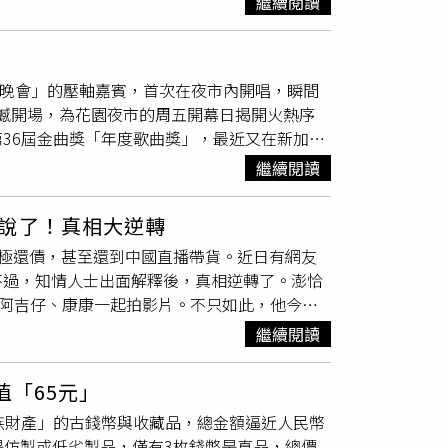
繼續閱讀
地居民的生活，讓自己融入成為澎湖人。美術組
達1087萬人次，入境旅客僅435萬人次，拉響
澎湖改裝陳設，賣貨車真實呈現，在拍攝時聽到
，隔年4月，花蓮經歷地震，多處房屋受損，觀光
少錢？」張鈞甯為了到澎湖拍戲備妥各種防曬用
盞燈都沒開，也沒有人排隊，要不是因老老闆
叫
開幕晚會」的壓軸嘉賓，首次在夜市內開唱，瞬間
各種不同的防曬帽子、口罩，還有防曬外套和防
去年地震後都變了，人都不敢來，整條街沒有
〉震撼開場，為花園夜市的周五開幕日揭開火熱序
最烈且最熱情的。」張鈞甯也提到澎湖人熱情又
一天可以賣到1000杯，過年2000杯，現在賣
36屆金曲獎「年度歌曲獎」，最近又在新加坡
12、13年前張鈞甯的家人曾在澎湖買了一個貝
街吃飯的地方，鋼管紅茶阿公稱這裡是「花蓮的
金曲榮耀。阿弟更即興改編歌詞「反正要吃宵夜，要
心亞一到澎湖發現自己的辨識度變高，笑說：
） 鋼管紅茶之所以用鋼管，除了從2樓傳送到1
繼續閱讀
6蹲，讓這場特別的演出成為夜市難忘回憶。
的是在澎湖可以看到海，非常療癒，更重要的是
循環的冰水，冰鎮內管中的飲料。只可惜，生意
（圖／相信音樂提供）演出中，Energy演唱
就可以維持劇中角色的膚色，「每個人在這裡都
包給客人，一旁來光顧的遊客好奇詢問，「現在
說了！真相大逆轉
的Toro表示已來過夜市許多次，笑說現在星期
景自然而然就會放鬆。」此外，安心亞、王柏傑在
，只賺800元，連電費都付不起。因為房子是
作積極還債，甚至還到中國直播帶貨。近日有網友
望。」適逢花園夜市20周年慶，除了周五加碼
亞是第一次去吉貝島，「三心石滬真的好美，漲
90歲了，我報到就沒有了，就打烊了！」
不過，知情人士出面解釋後，真相逆轉了。澎恰
布《ALL IN全面進擊》演唱會明年2026年1月
攝，王柏傑心想「完蛋，一定會大飆汗」，還好
友阿吉仔、康康一起拍影片。不只如此，他今年7
 也將在11月28日深圳、11月30日成都舉行
捨。對此，知情人士告訴《鏡週刊》，澎恰恰直
繼續閱讀
地瓜田，但對年近70歲的他來說，頂著太陽站在
季節和產品而變化，目前正值地瓜產季，才會專
值「65元」
花八門，只求吸引觀眾下單，藉此加快還債速
族財產」的古錢幣與收藏品，總金額逼近人民幣
四處奔走還債。知情人士表示：「只要有工作機
都是仿製或低劣製品，僅有3枚錢幣是真品，總價