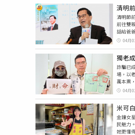
眾誤以
由核心
智利富
清明
安心亞
警方或
外，下
清明節
在《火
28人
工與鮮
前往雙
驚呼錢
科，也
氛圍，
話給爸
傳時她
定，主
鮮採購
的情懷
當的印
年8個月
04月0
「紐奧
助經費
業。（
則以綜
明節前夕
色，愛
聯內湖
獨老成
群）而
題，所
體驗人
詐騙已
叫賣
起
廚藝更
氛蠟燭D
場，以老
第四代
為準）（
萬本票，
都親自
6/27
手。詐
像曬衣
04月0
（詳細
系資料
不覺有
錯過人氣
天厝，
一出也引
米可白
樂趣。6
在
叫賣
都相當
金鐘女
陳情，
程及各
民魅力
反詐宣
活樂趣
她更懂
任，甚