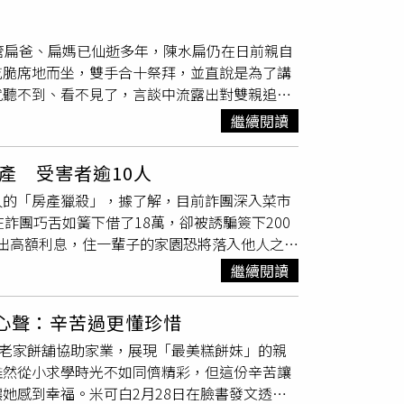
在獄中意外過世，孫淑媚想替好友多關照女兒。
營造搶購氣氛，新進成員則負責望風，一旦發現
惠，讓消費者一次品嘗最新鮮的當季美味。此
安心亞IG）同為《陽光》一員的安心亞，去年
的5名嫌犯背後，還隱藏一個遍布14省市、共
場分切重達60斤的大鮪魚，近距離展現職人級刀
管扁爸、扁媽已仙逝多年，陳水扁仍在日前親自
，劇情還安排人高馬大身手矯健的她，突聞婦人
23名成員。檢方指出，部分嫌犯本身就有犯罪前
格推出當日現切鮮魚，不僅重現傳統魚市場熱鬧
乾脆席地而坐，雙手合十祭拜，並直說是為了講
現代的便當女郎
叫賣
的方式完全不同，但為戲宣
便投入其中。南京市浦口區人民法院審理後認
末熱銷 熟食、烘焙、試吃成最強集客王除了生
就聽不到、看不見了，言談中流露出對雙親追思
0分鐘時間就將便當銷售一空，而說起對鐵路便
構成強迫交易罪。主嫌欒某遭判處有期徒刑5
氣攀升，量販自製熟食成為最強集客利器，其中
骨樓，其實這裡便是過去自己總統任內撥款補
》全素顏又增胖演出自助餐店老闆娘，相當敬
拘役5個月不等刑期，並處不同金額罰款。
繼續閱讀
片及炸雞歡樂桶同樣深受消費者喜愛；自製烘焙
，大家能不忘本，建立祥和安寧的感恩社會。清
餐店的老闆娘，為貼近靠賣吃的來養家的母親角
蛋糕等商品最受青睞。配合週末消費熱潮，大全
母掏心話。（圖／翻攝自陳水扁Threads社
自己實際廚藝還真沒話講，家常菜絕對沒問
及冰品等多元試吃試飲活動，讓民眾邊逛邊吃、
產 受害者逾10人
美食，進一步還被慫恿當「人形立牌」，陳水扁
有任何問題。她也透露開過餐廳做過廚師的老公
體驗。大全聯內湖店6.27推出「蜂蠟造型香
人的「房產獵殺」，據了解，目前詐團深入菜市
間碗粿就落腳麻豆中央市場，目前兜兜轉轉來到
免費參加。（圖為過往活動紀錄，實際內容依現場
詐團巧舌如簧下借了18萬，卻被誘騙簽下200
水扁近期相當活躍於網路社群，對各方網友留言
處好吃、好買、好逛、更要好玩！搭上足球熱潮，
付不出高額利息，住一輩子的家園恐將落入他人之
生活白痴」，但公餘仍是努力做了些家事，只是
500元發票即可參加挑戰，有機會獲得大推好禮
輩，以老鼠會形式吸引老人上當。（示意圖／報
牛奶給女兒陳幸妤喝時，牛奶異常冒泡自己完全
繼續閱讀
起感受運動樂趣。喜愛手作體驗的消費者則不能
退休後守著一棟位於竹北市、約50年房齡的透
水扁「當人老爸當到孩子差點要去洗腸」，影片
從揉塑造型到完成專屬作品，每個步驟都充滿創作
雞鴨魚肉、果菜時蔬，與小販和鄰居聊聊家常，
者直呼親民。（圖／CTWant攝影組）
心聲：辛苦過更懂珍惜
還可免費參加，無論親子同樂、好友相約或個人體驗
縣議員朱健銘辦公室近日接獲「假放貸真奪產」
飲選擇外，也透過小農市集、品牌體驗、手作課
港老家餅舖協助家業，展現「最美糕餅妹」的親
議員朱健銘辦公室主任劉志枰透露，在警方不斷
讓消費者每個週末都能在賣場找到屬於自己的生
雖然從小求學時光不如同儕精彩，但這份辛苦讓
不用網路的獨居老人們，深入菜市場取得長輩信
她感到幸福。米可白2月28日在臉書發文透
會。徐姓老翁日前在菜市場透過「熱心人士」介