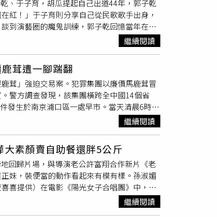
子乾、于子育，胡瓜提起自己出道44年，郭子乾
提供／全聯)粉絲快來朝聖！KOL「小昕甘」夫
還在紅！」于子育則分享自己從民歌歌手出身，
保養品的採購旺季；大全聯觀察發現，近年消費者
。談到演藝圈的魔鬼訓練，郭子乾回憶當年在王
髮品及個人清潔用品買氣成長。看好週末採購
笑說：「最好笑的是前面四個都演完，最後一個
繼續閱讀
6/27下午2點大全聯內湖店2樓舉辦「一日店長」
也坦言，20年前演出《住左邊住右邊》時，自
秘訣與日常養護心得。活動當天除了能近距離與
明不是她NG，還是下意識先道歉。而被封為模
補貨之餘，也能把滿滿驚喜與美好回憶一起帶回
價鹿茸遭一腳踹翻
老師模仿湖南口音，意外發現自己對聲音與語言
特價329元，任選2件再折50元，輕鬆入手沙龍級
假鹿茸」強迫交易案。犯罪集團以廉價馬鹿茸冒
開啟模仿人生。更重現經典夜市「殺蛇秀」，從
食譜」同步祭出超值優惠，旗下明星商品包含油性頭皮
。警方調查發現，該集團橫跨全中國14個省
，讓胡瓜忍不住拍手叫絕：「一個麥克風就能招
露」、脆弱頭皮細軟髮首選「薑根清茶洗髮
案件發生於南京浦口區一處早市。當天清晨6時
野賽車，胡瓜邊開邊驚呼：「不好開耶！」郭子
乳在大全聯補貨最划算，7/9前特價329元，
大爺聽聞後動心，對方稱「50塊錢一棵」，他
樣樣來。烤肉時間三位更上演廚房災難現場，于
繼續閱讀
r Recipe髮的食譜」任一件，加購飲料、冰品現
僻處切片，待切到一半時，卻突然拿出價目表，
打開，胡瓜忍不住吐槽：「這三個老人家在這邊
。大全聯內湖店6.27推出生鮮互動活動，1樓
方威脅毆打，甚至被一腳踹倒在地。依照「50元
農產。（圖片提供／全聯)水果買氣飆2倍 大魚
樺大素顏賣自助餐還胖5公斤
少老人最後只能被迫返家拿錢，甚至直接被帶往銀
時段，大全聯觀察發現，水果、蔬菜、鮮魚及精
蹄地回歸片場，與導演老公許富翔合作新片《老
貴的梅花鹿鹿茸，而是成本極低的馬鹿茸。檢方
2倍以上，成為最受歡迎的生鮮品項；蔬菜、
菜正妹，裝便當的動作看起來有模有樣。孫淑媚
但實際上進貨價格僅每克約1元。大陸江蘇省南京
優勢，更符合現代家庭週末集中採買需求。其中
壹喜喜提供）在電影《陽光女子合唱團》中，孫
易案。（圖／翻攝自央視）辦案檢察官安媛媛表
優勢，成為不少消費者週末加菜的熱門選擇。看
友阿珮（孫淑媚）跑去學校賣便當，等待惠貞那
搭配假顧客在旁助攻，故意吹捧鹿茸功效，誘導老
繼續閱讀
列生鮮互動活動。1樓自上午11點至晚間7點推
多料，畫面還很神祕地只拍到阿珮的背影，讓觀
。警方指出，犯罪集團通常3至4人一組行動，
選購產地直送的新鮮食材；3樓生鮮區則安排