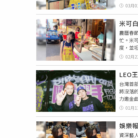
露，自
紹，參
03月0
平，而
資「課
時光不
為了兒孫
米可
切」。
票，老
農曆春
那種平
的竹北
忙。米
可白回
再將他
度，並
情長輩
設定了1
家裡的
路人阿
天就必
02月2
術」，
可白也
市場周
白
叫賣
議。而
公司的
LEO
示，自
會先養
已委任
台灣首
期，就
將沒落
永遠是
力邀金
粉絲從
深處有著
耳鳴現
01月1
「那時
店內幫
現「嘻
仍處於
娛樂
手？」
資深藝
錯失機