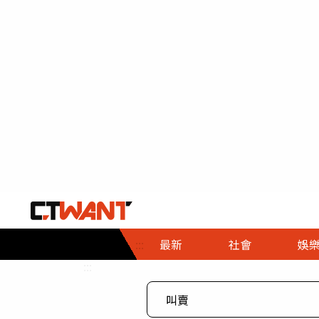
社會首頁
娛樂首頁
財經首頁
政
:::
最新
社會
娛
時事
即時
熱線
:::
直擊
大條
人物
調查
專題
３Ｃ