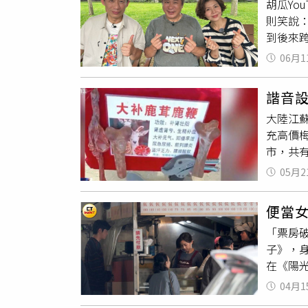
胡瓜Yo
「一日店
則笑說
妻6/
到後來
對功能
偉忠麾
潮，人氣
06月1
NG，
見面會
己根本
偶像互
諧音設
仿天王
家。大全
大陸江
極具天
養護體驗
充高價
毒蛇介
愛用的
市，共有
攬生意
露」，以
許，一
乾則靠
05月2
單筆滿2
誤以為
子育坦
折10元
改口稱
搞這個
自上午1
便當
一克」
現切、
「票房
行提款
肉等生
子》，
指出，犯
鮮魚及
在《陽
市浦口
精肉區
淑媚也
示，嫌
04月1
準消費者
個已被
人誤以
出小農