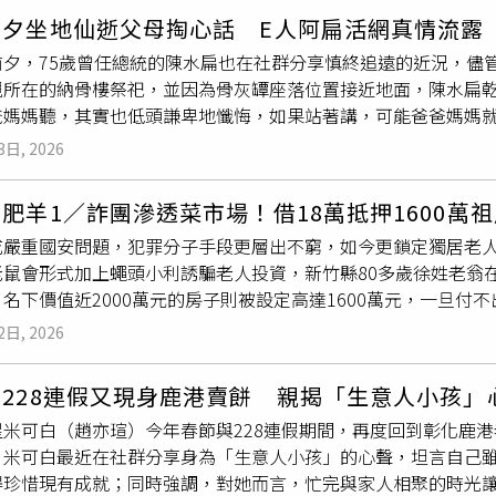
為是惠貞出獄之後去女兒學校賣便當，但其實是因為劇中陳意涵
成員擔任攤主負責
叫賣
與切貨，年長成員則假扮顧客幫忙砍價、
士蘋果、台灣玉米筍及本草豬附皮五花肉塊等人氣商品試吃與優
前夕坐地仙逝父母掏心話 E人阿扁活網真情流露
曾在《火車來去》一劇中
叫賣
便當，模樣十分可愛。（圖／翻攝自
城管巡查便立即通風報信。辦案人員進一步追查後發現，南京落網
午2點3樓水產區更將上演吸睛的「大魚切割秀」，由專業師傅現
前夕，75歲曾任總統的陳水扁也在社群分享慎終追遠的近況，儘
車來去》一劇中，也曾飾演揹著飯盒箱登上月台
叫賣
的便當女郎
的大型犯罪集團。警方後續陸續在海南、河北、吉林等地逮捕其餘
魚處理技術。切割完成後還將接續進行限時喊拍
叫賣
，以超值價
親所在的納骨樓祭祀，並因為骨灰罈座落位置接近地面，陳水扁
包被搶，奮勇力戰歹徒，見義勇為的精神贏得眾人稱讚。雖然與
有人是透過同鄉介紹或勞務市場招募加入，只因「聽說很好賺」
也讓消費者感受從產地到餐桌最直接、最新鮮的海味體驗！烤雞週
爸媽媽聽，其實也低頭謙卑地懺悔，如果站著講，可能爸爸媽媽
還特地現身台北車站，販售限定款鐵路便當，女神魅力讓她僅用1
嫌欒某等人利用暴力與威脅方式，強迫老年人高價購買假鹿茸，已
需求旺盛外，假日「外食替代」趨勢同樣帶動熟食與烘焙商品買
。陳水扁回顧，自己父母親百年後奉祀在台南市麻豆區1處公立納
象，安心亞也笑說「最愛吃香腸便當」。王彩樺為《恨女的逆襲
，併科罰金19萬元人民幣，其餘27名被告則分別被判處4年至
3日, 2026
良烤雞」穩居熟食人氣王，味噌燒肉、港式燒烤大雞腿、滷豬腳
興建的，如今兜兜轉轉自家長輩也放這裡，希望清明節慎終追遠
圖／華映娛樂提供）王彩樺在電影《恨女的逆襲》中，飾演自助
合甜麵包、葡式蛋塔、巴西燒烤麻糬、韓國麵包及家庭號長起酥
前總統陳水扁低調前往台南麻豆一處納骨樓席地而坐與已仙逝的父
美的她不但全素顏上陣，還刻意增胖了5公斤，犧牲頗大。她表示
店3樓賣場6/27同步安排飲品、乳品、咖啡、葡萄酒、冷凍食品
肥羊1／詐團滲透菜市場！借18萬抵押1600萬祖
返鄉到麻豆附近掃墓時，陳水扁也順勢到知名麻豆碗粿品嘗店家
以要演好一個自助餐店老闆娘的那些下廚動作，自然是熟練到沒
氣商品魅力，也進一步感受量販通路「一次購足、立即享受」的消費
成嚴重國安問題，犯罪分子手段更層出不窮，如今更鎖定獨居老
來是有模有樣，還直呼自己是「E人阿扁」，順道回顧70年前這
好，連清冰箱的菜都很好吃。
IY」，上午11點至晚間6點開放報名，當日消費滿300元即可
鼠會形式加上蠅頭小利誘騙老人投資，新竹縣80多歲徐姓老翁在
，第五代兒子接班倒數，跨世紀的美味，陳水扁也直讚。其實陳
圖片提供／全聯)足球挑戰、手作DIY登場 親子週末放電新去
名下價值近2000萬元的房子則被設定高達1600萬元，一旦
瀏覽，也不時回顧歷史趣聞，像近期一部短影音便自爆自己是「
大全聯內湖店2樓入口特別設置「足球爭霸戰」，民眾憑當日消費滿
騙集團深入竹北菜市場，將下手目標鎖定獨居、不使用手機的長
服等作法與夫人吳淑珍不同老挨罵。更有甚者，40多年前一次泡
2日, 2026
活動辦法及參與資格請依現場公告內容為準），邀請大小朋友一
照）據了解，徐姓老翁平時與妻子同住，其兒女都在外地打拚，他
異，直到吳淑珍檢查才驚覺那根本是「洗衣粉」，直搖頭吐槽陳
DIY課程，充滿香氣與儀式感的「蜂蠟造型香氛蠟燭DIY」，
夫妻倆生活單純、作息規律，平時最大的愛好便是到菜市場挑選
起網友發噱。前總統陳水扁（中）用心經營網域獲得不少網路使用
228連假又現身鹿港賣餅 親揭「生意人小孩」
/27上午11點至晚間6點於1樓開放報名，當日消費滿300元
聲中感受樸實的熱鬧喧囂，卻害他們成為詐騙集團的目標。新竹
適合！大全聯持續深化社區型經營模式，除了提供豐富商品與餐
星米可白（趙亦瑄）今年春節與228連假期間，再度回到彰化鹿
主任劉志枰更發現受害者超過10人。（圖／本刊資料照）新竹縣
式主題活動，打造兼具購物、休閒與互動功能的社區生活中心，
。米可白最近在社群分享身為「生意人小孩」的心聲，坦言自己
導下，詐團發現線上詐騙「不好賺」，竟將矛頭鎖定沒有手機、
，也進一步帶動週末消費商機持續成長！
得珍惜現有成就；同時強調，對她而言，忙完與家人相聚的時光讓
至以蠅頭小利吸引婆婆媽媽成為詐團樁腳，儼然已成為另類老鼠