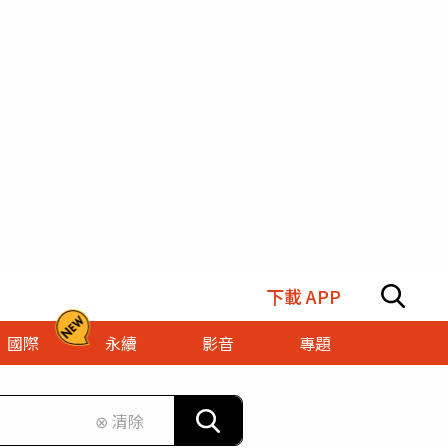
下載 APP
國際
永續
影音
專題
⊗ 清除