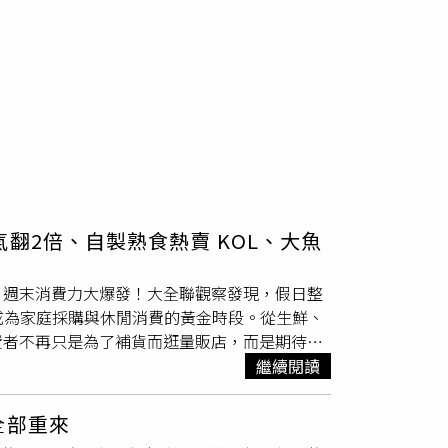
翻2倍、自製熟食熱賣 KOL、大魚
。週末消費力大爆發！大全聯觀察發現，假日整
成為家庭採購與休閒消費的黃金時段。從生鮮、
費者不再只是為了補貨而逛量販店，而是期待一
型成為家庭週末生活聚點。為滿足消費者對週末
繼續閱讀
動，邀請超人氣KOL擔任一日店長，並集結小農
好吃、好逛、好玩」的一站式體驗，讓民眾採買之
全部重來
食譜」將在6.27下午2點大全聯內湖店2樓舉辦