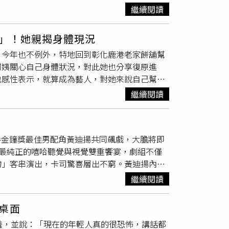
餅妹」，當時鹿港觀光客不如現在多，生意平
但在中間人不斷鼓吹下，老翁這才參加所謂的投
繼續閱讀
蓮心冰等，但她始終甘之如飴。縱使自己的求學
過好日子」、「幫孫子孫女買房」的美夢，老翁
為曾經辛苦過，所以更懂得珍惜現在所擁有的一
，徐姓老翁在半哄半騙簽了高達200萬元的本
」！她親揭身體現況
人生活，但每天忙碌後能與家人坐下來吃頓飯，
是程序問題，老翁只需還18萬元，並對其名下
）今年也不例外，特地回到彰化鹿港老家餅舖幫
才學會與愛的人好好在一起。其實春節期間，米
設定生效，先是對老人家進行洗腦與劇本演練，
阿姨關心自己身體狀況，對此她也分享復原進
剛完成鼻息肉切除手術，鼻頭略顯紅腫，竟被熱
係」，債務因而成立，徐姓老翁的祖產更瞬間被
也感性表示，就算成為藝人，對她來說自己幫忙
，僅是處理醫療問題。此外，也有高齡70歲的
現利息高達10分，相當於月息30%，且每10
有趣事情，有熱情長輩誤以為她去做了「隆鼻手
來自陌生人的關懷讓她倍感溫馨。除此之外，米
兒求助，全案這才曝光。劉志枰透露，目前竹北
繼續閱讀
問題。此外，也有高齡70歲的路人阿姨看米可
加上過度疲勞所致，待年後會再尋求醫師專業建
且借款方並非當舖或錢莊，而是名下沒有背景或
感受到濃濃的人情味與溫暖。而米可白也感性表
劇作品，證實自己正處於休養階段，向粉絲承諾
落差騙走長輩賴以維生的家園，目前受害者家屬
可白提到，家裡從她國小四年級做家庭代工時
之以法。
手金鐘獎最佳男配角黃迪揚共同飆戲，大膽將即
延續至今。對於米可白而言，明星光環外，自己
最純正的嘻哈聽覺與視覺雙重饗宴，劇組不僅
家人的初衷從未改變；她也感動表示，看到許多
物」客串演出，卡司驚喜層出不窮。黃迪揚內心
至於外界最關心的身體狀況，米可白特別說明，
校慶演出苦練饒舌、自己填詞並下載Beat創作，
為了落實食品衛生，加上呼吸道尚在復原，她在
繼續閱讀
好玩！」黃迪揚笑說，兩三年前看到金馬創投出
白在今年2月初剛完成鼻息肉切除手術，目前
，要是劇組找我，我會不會是演那個饒舌歌
好身體，再以最佳狀態回歸螢光幕前。
桌面
演面談就把印章帶到現場，隨時準備簽約，深怕
羞，並說：「現在的年輕人真的很恐怖，講話都
好朋友』，但勉強也有跟嘻哈沾上一點邊啦！」