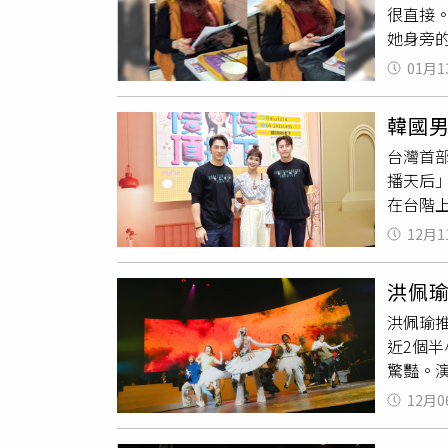
很直接
首度擔
她身旁
飾）。
者提供
勵外，
01月1
上，讓
到表演
的事情
搏，全
韓國
醒，他
手是傳
台灣首
自恬娃
的饒舌
播天后
權，也
樣，只
在台階
鬧了！
正面價
看。直
恬娃的
見的老友
12月1
全身照
費，讓
芝 飾
清：「
她也很
家庭代
洪佩
丟妹索
手》卡
洪佩瑜推
更好。
近2個
位男神
驚豔。
煮4分
「一直
「好吃
12月0
拍，氣
「油蔥
後，隨
近距離