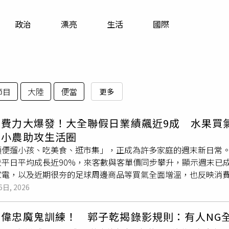
寵物
政治
漂亮
生活
國際
運勢
運動
梅酒
節目
大陸
便當
更多
費力大爆發！大全聯假日業績飆近9成 水果買氣
、小農助攻生活圈
順便遛小孩、吃美食、逛市集」，正成為許多家庭的週末新日常
較平日平均成長近90%，來客數與客單價同步攀升，顯示週末已
家電，以及近期很夯的足球周邊商品等買氣全面增溫，也反映消
採買、美食、休閒與親子同樂等多元需求，帶動量販通路逐漸轉
6日, 2026
的需求，大全聯內湖店本週末（6/27）特別規劃一系列豐富活
人氣品牌試吃試飲、鮪魚現切秀及手作DIY課程等內容，打造「
王偉忠魔鬼訓練！ 郭子乾揭錄影規則：有人NG
與家人共享充滿樂趣的假日時光！人氣髮品「Hair Recipe髮的