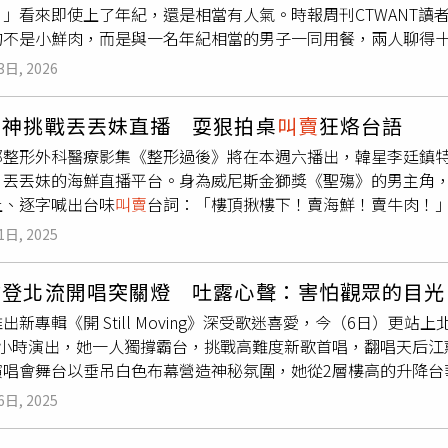
。」看來即使上了年紀，還是相當有人氣。時報周刊CTWANT讀
任電影男主角的LEO王，在片中飾演剛出獄的失意饒舌歌手吳志
的不是小鮮肉，而是與一名年紀相當的男子一同用餐，兩人聊得
LEO王坦言，跨界演戲對他而言是一大挑戰：「一開始真的沒什
）去年12月26日，本刊讀者在台北市松山區百貨公司的美食街
製作公司英傑哆影業也特別安排預先試拍，跟大家一起排戲。與
3日, 2026
人一眼就注意到她，而她與一同用餐的男子聊得起勁，食物吃完
的魅力與挑戰，「那種不照本宣科、必須當下反應的狀態，很刺
。到了終於要離開時，兩人或許沒注意到該餐廳要自行將餐具拿
心投入角色。作為台灣第一部以嘻哈文化為核心的電影，許智彥
男神挑戰丟丟妹直播 耍狠拍桌
叫賣
狂烙台語
們才又走回店內收拾。2022年恬娃曾客串賈靜雯主演的《媽，
統漁市中，負責快速喊價、拍賣的靈魂人物，此起彼落的快嘴節
部整形外科醫療影集《整形過後》將在本週六播出，韓星李廷鎮
臉書）恬娃平時活躍於社群網站，時常分享日常生活，她曾經營「
有著異曲同工之妙。許智彥感性分享，他心目中的嘻哈電影並非
」丟丟妹的海鮮直播平台。身為威尼斯金獅獎《聖殤》的男主角
做過遊覽車
叫賣
生意，並在后里休息站唱秀場。恬娃在2022年
是用不同的方式表達情感。」電影核心精神定調為「放棄才真的
上、逐字喊出台味
叫賣
台詞：「樓頂揪樓下！賣海鮮！賣牛肉！」
》，她在錄製殺青感言時感動落淚，稱老藝人演出的機會很少，
值，引領觀眾在混亂的生活中尋找真實的自我。《嘻哈糶手》劇情
播開場丟丟妹就火力全開，得知温昇豪與李廷鎮在《整形過後》
感情生活也很精彩，與結婚16年的前夫育有一女，更自爆當過小
、也是單親爸爸的傻光（黃迪揚 飾）重聚。吳志榮的特立獨行，
1日, 2025
，請兩位判斷她「是否有整形」。變化過大的照片讓李廷鎮驚呼
她的日子過得十分快樂。恬娃也在受訪時提到理想型，稱自己喜
），讓她從班上的邊緣人，一路變身為在合唱團比賽中大放異彩的
我完全原裝！」更驚爆從92公斤產後一個月就甩肉成功，瘦了4
樂意當小鳥依人的小女人。
溝、社會偏見與自我認同的衝突中，將透過嘻哈文化重新尋找連
瑜登北流開唱突關燈 吐露心聲：害怕觀眾的目光
性現場諮詢兩位劇中的專業醫師「如果要做，可以怎麼調整」，
司陣容備受矚目。左起黃迪揚、戴雅芝、李鈺婕、袁子芸、LEO
出新專輯《開 Still Moving》深受歌迷喜愛，今（6日）
」讓丟丟妹笑喊：「今天真的是上了一課！」温昇豪帶李廷鎮到
半小時演出，她一人獨撐霸台，挑戰高難度新歌首唱，翻唱天后江蕙
更在直播中化身「型男大主廚」，李廷鎮示範韓式海鮮拉麵，先
演唱會舞台以垂吊白色布幕營造神秘氛圍，她從2層樓高的升降台
鐘是靈魂關鍵，最終撒上蔥花香氣四溢，丟丟妹一口喝湯大讚：「
很好奇結束這四首歌的當下感受會是什麼，現在終於知道了！唱
！」不甘示弱的温昇豪則端出台式海鮮粥，以俐落切菜手勢震撼
6日, 2025
氛一轉，洪佩瑜邀請全場進行「關」燈儀式，從舞台上到觀眾席
酥」收尾驚豔全場，連李廷鎮吃完都點頭：「這超適合當下酒菜
著歌聲現場燈光逐一亮起，象徵她從前害怕觀眾注視的眼光，詮
觀看台式
叫賣
讓他目瞪口呆，「雖然之前在韓國上過購物台直播