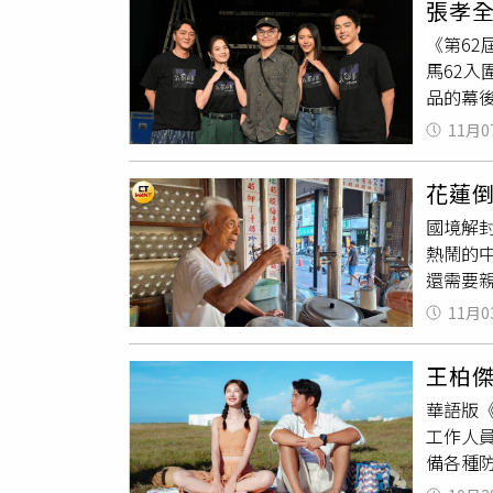
張孝
劇與舞
也讓人
《第62
台，她
非韓式
馬62
也翻唱許
海報前
品的幕
將榮獲
玲（角
者〉唱
11月0
正在拍
這首歌
馬遙遠
〈明室
花蓮倒
獎，首
的人或
國境解
佳女配
可聲中
熱鬧的
（圖／
逗趣。
還需要
「痛苦
山路、
號；林
11月0
叫賣
，
「光彩
地人稱
月15日
王柏
食鼎立
華語版
周家蒸
工作人
攝） 只
備各種
租中。記
雜貨車
剛結束營