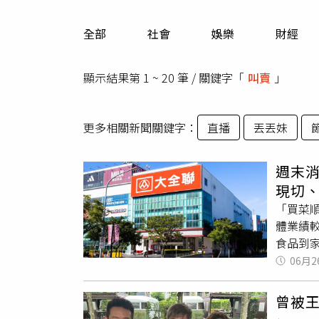
人物
汽車
全部
社會
娛樂
財經
專欄
房產新勢力
顯示結果第 1 ~ 20 筆 / 關鍵字「
叫賣
」
更多相關新聞關鍵字：
直播
丟丟妹
週末消
現切
「買菜
體業績
食品到
次滿足
06月2
休閒體驗
市集、
曾被
餘，也能