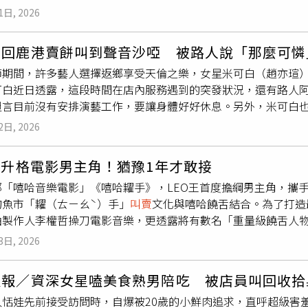
己從國、高中時期開始幫忙顧店賣餅，因此還有被網友稱作「糕
加了一個宣稱能「小額獲利」的投資團體，老翁原先不感興趣，
1日, 2026
她為減輕家裡開銷，假日還會去打工，曾賣過繡花鞋、雞腳凍和
程」，詐團成員則為其不斷畫餅，更編織「多留點錢，後代才能
像其他同學精彩，能夠常常出去玩，米可白卻一直很感恩，「因
著想，最終決定借款18萬元投資。這18萬元並不是詐團的目標
白回鹿港賣餅叫到聲音沙啞 被路人說「那麼可憐
米可白也說，當生意人的孩子確實辛苦，過年與假日幾乎沒有個
翁起初對此金額存疑，但詐團對其軟硬兼施、連哄帶騙，揚言這只
節期間，許多藝人選擇返鄉享受天倫之樂，女星米可白（趙亦瑄
淡的相聚便是最大的幸福。她也表示，正因為經歷過這段歲月，
老透天厝進行抵押設定。而詐騙集團深諳法律漏洞，為了讓抵押
可白近日透露，這段時間在店內服務遇到的突發狀況，還有路人
老家餅舖幫忙也遇到不少令她啼笑皆非的趣事。米可白因不久前
帶往地政事務所，讓徐姓老翁親口對人員承認「確實有這借貸關
坦言目前沒有安排演藝工作，要讓身體好好休息。另外，米可白
誤以為去做了「隆鼻手術」，嚇得她趕緊澄清是「原裝」並非動工
600萬元的抵押權，僅為了換取那18萬元的現金。老翁借款後才發
角色始終不會變。米可白今日透過臉書發文，分享在店裡發生的
姨看米可白
叫賣
到聲音沙啞，心疼直呼「怎麼那麼可憐」，這種
須還一次，老翁被雪球般的重利壓的喘不過氣，只能驚恐地向女
2日, 2026
讓她趕緊澄清這鼻子是「原裝」並未動工，她是動手術處理鼻息肉
有特別說明身體復原進度，近期因忙碌出現耳鳴現象，應為術後
邊已有十多名老人家遭遇類似手法，被設定的金額都極其荒唐，
到聲音沙啞，心疼直呼「怎麼那麼可憐」，陌生人的關心，讓她
米可白接受鼻息肉切除手術後目前處於恢復期，尚未接演新的戲
普通人，顯見這是有組織、有預謀的集團犯罪，利用老人家資訊
王升格電影男主角！猶豫1年才敢接
己即便已是家喻戶曉的影視女星，對於家業的付出始終如一。米
好身體，再以最佳狀態回歸螢光幕前。
律師，對呂姓放款人提起背信與詐欺告訴，希望能將不法分子繩
部「嘻哈音樂電影」《嘻哈糶手》，LEO王首度擔綱男主角，攜
開始幫忙揉麵團，到她國中家裡正式在鹿港開店，這份責任感便
的魚市「糶（ㄊㄧㄠˋ）手」
叫賣
文化與嘻哈饒舌結合。為了打造
那個想為媽媽分擔辛苦的女兒，「米可白」只是一個名字，守護
曲製作人李權哲操刀電影音樂，更透露將有數名「重量級饒舌人
花蓮、屏東等遠地特意前來鹿港支持，內心既驚訝又充滿謝意。
「饒舌魂」，高中時就是MC HotDog（熱狗）的粉絲，曾為了
象應是術後加上過度疲勞所致，待年後會再尋求醫師專業建議。
3日, 2026
候不會唱歌，就學熱狗寫有押韻的歌詞，還去別校演出，很嗨很
忙時會全程佩戴口罩，無法隨意摘下合影，也請粉絲見諒。而米可
哈結合魚市場」的題材時，他就已經心癢難耐，「當時我就在想
恢復期，尚未接演新的戲劇作品，正處於休養階段，承諾會先養
報報／資深女星嗑美食熟男陪吃 被店員叫回收拾
因此收到劇組邀約時，黃迪揚不僅立刻答應，甚至在第一次與導
人恬娃先前接受訪問時，自爆被20歲的小鮮肉追求，直呼超級害
會，但揭曉角色之後，他笑說：「沒想到我演的是『嘻哈歌手的