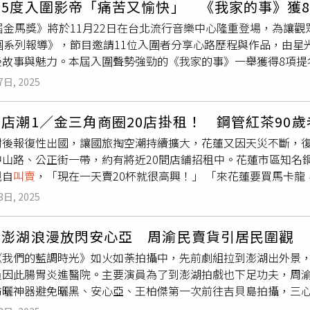
全5度入圍影帝「痛苦又愉快」 《我家的事》獲
團的演出，一直以來都是洪佩瑜未放棄、也一直在投入的工作，
驚喜。」至於選擇端出韓式海鮮拉麵對決原因無他，「想讓觀眾
屆金馬獎》將於11月22日在台北流行音樂中心隆重登場，為讓
當場換裝成漫步四季唱盤裙，緊接拿麥開唱，宛如芭比與舞者歡
海鮮泡麵莫屬了。」此外，《整形過後》包下台北七大捷運站看
入圍系列報導》，節目邀請11位入圍者分享心路歷程與作品，由
多經典歌曲。（圖／KKLIVE x何樂音樂提供）來自高雄，離
打卡合影，留下值得紀念的一刻。
後故事與魅力。本屆入圍聲勢強勁的《我家的事》一舉獲得8項提
金馬獎最佳原創歌曲〈同款〉送給同是從事理髮師的媽媽，並以
逐影后）、姚淳耀、曾敬驊（雙雙入圍最佳男配角）以及黃珮琪
出她身爲女性得面對的課題。全場敲碗的成名曲〈踮起腳尖愛〉
7日, 2025
戲，開心到哭不出來；高伊玲則認為角色的倔強與自己相似，但
給予最後衝刺的力量，全場聽得陶醉，她也相當觸動：「帶我重
，曾敬驊則希望觀眾能從角色中看見自己家裡的影子。將代表台灣角
〉前，洪佩瑜感性告白：「來到現在這刻，我其實怎麼想都還是
店潮1／金三角商圈20店掛租！ 鋼管紅茶90歲
次入圍的黃鐙輝笑稱自己在家就是夜市攤販「強尼」的角色，更
是去哪裡，但持續表演這件事，教我打開想像力，也帶我去了很
封後報復性出國，讓國旅掏空潮持續擴大，花蓮又因天災不斷，復甦
角」興奮直呼可以走紅毯了！她為戲堅持所有事都用左手完成。
，洪佩瑜演唱〈這條小魚在乎〉，她笑稱：「櫻花鉤吻鮭回游了
中山路、公正街一帶，約有將近20間店鋪招租中。花蓮市區知名
台視提供）張孝全以《深度安靜》第五度問鼎金馬影帝，在片中
親自
叫賣
，「現在一天賣20杯就很高興！」 「來花蓮要買馬卡
又愉快」的經驗，並認為與第四度合作的林依晨有足夠默契。影
公正街轉角的鋼管紅茶，除了紅茶、花生湯，還有販售小西點，
怡婷為《恨女的逆襲》展開半年魔鬼拳擊訓練，坦言文戲更具挑
3日, 2025
一群年輕人點了紅茶熱情回應，「等我發薪水時，下次來把這邊都
奪目」，他透露在片場直稱林依晨「媽媽」，以自然互動完成細膩對
「金三角商圈」，其中最具代表性的就是中山路與公正街口，過去
下午5點30分於台視播出的《金馬62入圍系列報導》。
傑澎湖浪漫放閃安心亞 周渝民賣貨引居民圍觀
，每到假日總有長長人龍排隊，旁邊店鋪也因龐大人流受惠，堪
《我們的藍調時光》如火如荼拍攝中，先前劇組拉到澎湖出外景，
餃、鋼管紅茶等美食，龐大人流旁邊店家也受惠，如今店家開門
員因此腸胃炎進醫院。主要演員為了到澎湖拍戲也下足功夫，周
可惜，CTWANT記者於10月中旬走訪，繁華景象已不再。金三角
防曬神器避免曬黑、安心亞、王柏傑第一次前往吉貝島拍攝，三
者比照Google Map 2023年6月街景，歇業的店家有迷克夏、品牌
老闆。（圖／米神國際提供）周渝民在劇中是行動雜貨車老闆，
業的CAMA CAFE。 從公正街延伸大禹街兩側，過去開有不