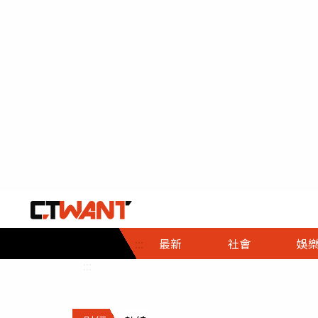
社會首頁
娛樂首頁
財經首頁
政
:::
最新
社會
娛
時事
即時
熱線
:::
直擊
大條
人物
調查
專題
３Ｃ