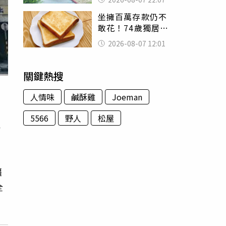
喊：死者還有冤屈
坐擁百萬存款仍不
敢花！74歲獨居翁
「1餐只吃1片吐
2026-08-07 12:01
司」 半年後暴瘦
嚇壞女兒
關鍵熱搜
人情味
鹹酥雞
Joeman
5566
野人
松屋
今
韁
全