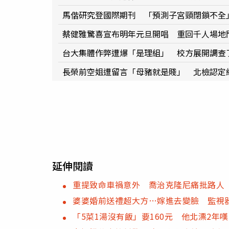
馬偕研究登國際期刊 「預測子宮頸閉鎖不全
蔡健雅驚喜宣布明年元旦開唱 重回千人場地
台大集體作弊遭爆「是理組」 校方展開調查
長榮前空姐遭留言「母豬就是賤」 北檢認定
延伸閱讀
重提致命車禍意外 喬治克隆尼痛批路人
婆婆婚前送禮超大方…嫁進去變臉 監視器
「5菜1湯沒有飯」要160元 他北漂2年