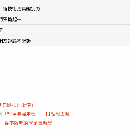
」新技術更具鑑別力
門票搶起來
了
網友評論不起訴
「只顧拍片上傳」
「監視媳婦用電」：11點就去睡
嘆：最不敢吃的就是自助餐