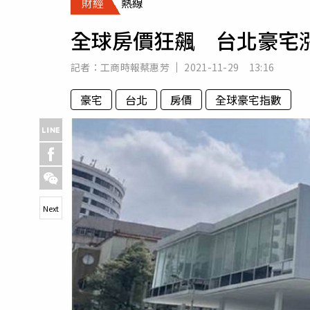
財經
熱線
人物
汽車
全球房價狂飆 台北豪宅
專欄
房產新勢力
記者：
工商時報蔡惠芳
2021-11-29 13:16
豪宅
台北
房價
全球豪宅指數
Next