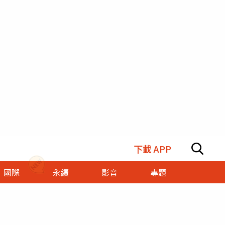
下載 APP
國際
永續
影音
專題