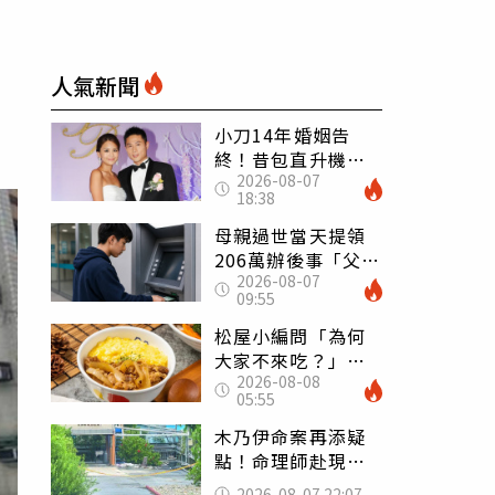
人氣新聞
小刀14年婚姻告
終！昔包直升機求
2026-08-07
婚 豪砸545萬辦婚
18:38
禮還找連戰證婚
母親過世當天提領
206萬辦後事「父子
2026-08-07
遭判刑」 律師：
09:55
搶錢先下手是罪
松屋小編問「為何
大家不來吃？」
2026-08-08
一票人點出3大問
05:55
題：滿手好牌打到
爛
木乃伊命案再添疑
點！命理師赴現場
遇天候驟變 驚
2026-08-07 22:07