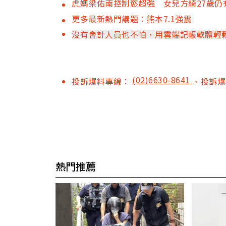
虎媽梁佑南控制慾超強 女兒方綺27歲仍
更多最新熱門議題：熊本7.1強震
沒有會計人員也不怕，用雲端記帳軟體輕
(02)6630-8641
投訴爆料專線：
、投訴
熱門推薦