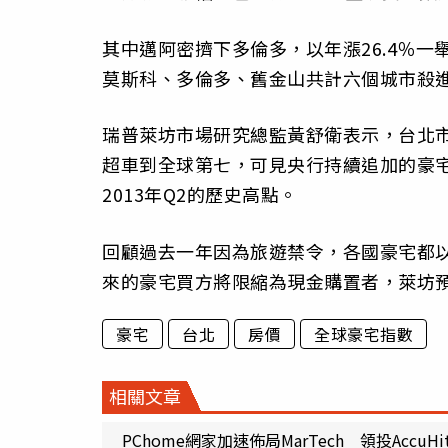
其中邁阿密擠下多倫多，以年漲26.4％
莫斯科、多倫多、舊金山共計六個城市殺進
瑞普萊坊市場研究總監黃舒衛表示，台北
超車到全球第七，可見央行持續追加的豪
2013年Q2的歷史高點。
回顧過去一年因為旅遊禁令，各國豪宅都
來的豪宅買方將限縮為現金購置者，萊坊預
豪宅
台北
房價
全球豪宅指數
相關文章
PChome網家加速佈局MarTech 領投AccuH