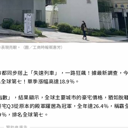
季表現亮眼。（圖／工商時報蔡惠芳）
市都同步搭上「失速列車」，一路狂飆！據最新調查，
全球第七！單季漲幅高達18.9％。
指數」，結果顯示，全球主要城市的豪宅價格，猶如脫
宅Q3從原本的殿軍躍居為冠軍，全年達26.4％，稱霸
9％，排名全球第七。