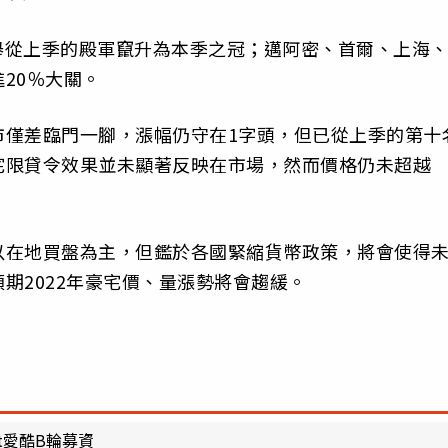
一舉從上季的殿軍竄升為本季之冠；邁阿密、首爾、上海
20％大關。
市僅差臨門一腳，漲幅仍守在1字頭，但已從上季的第十
宅限貸令效果並未顯著反映在市場，然而價格仍未超越
以在地買盤為主，但鑑於各國緊縮貨幣政策，將會使得
期2022年豪宅價、量漲勢將會趨緩。
it愛酷B輪募資