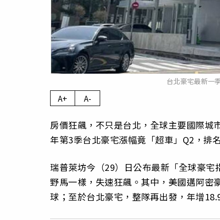
台北豪宅最新一
A+
A-
房價狂飆，不只是台北，全球主要國際城
年第3季台北豪宅漲幅竟「超車」Q2，排名
瑞普萊坊今（29）日公布最新「全球豪宅
野馬一樣，失速狂飆。其中，美國邁阿密豪
球；至於台北豪宅，整隊再出發，年增18.