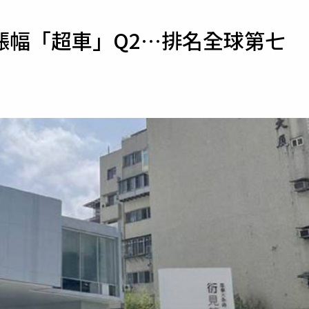
寵物
漲幅「超車」Q2…排名全球第七
運勢
運動
梅酒