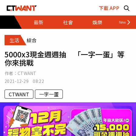
跳至主要內容區塊
下載 APP
最新
社會
娛樂
財經
生活
綜合
5000x3現金週週抽 「一字一蛋」等
你來挑戰
作者：
CTWANT
2021-12-29 08:22
CTWANT
一字一蛋