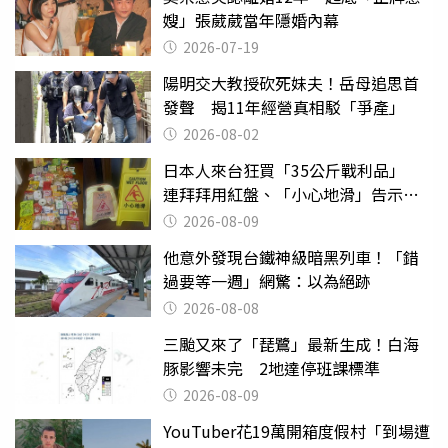
嫂」張葳葳當年隱婚內幕
2026-07-19
陽明交大教授砍死妹夫！岳母追思首
發聲 揭11年經營真相駁「爭產」
2026-08-02
日本人來台狂買「35公斤戰利品」
連拜拜用紅盤、「小心地滑」告示牌
也帶回家
2026-08-09
他意外發現台鐵神級暗黑列車！「錯
過要等一週」網驚：以為絕跡
2026-08-08
三颱又來了「琵鷺」最新生成！白海
豚影響未完 2地達停班課標準
2026-08-09
YouTuber花19萬開箱度假村「到場遭