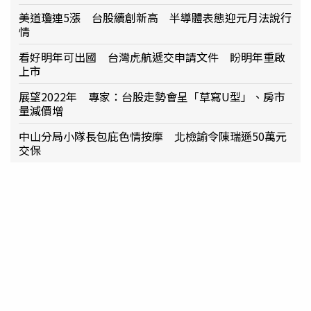
美道瓊連5漲 台股續創新高 半導體表態迎元月法說行
情
看好明年可出國 台灣虎航遞交申請文件 盼明年重啟
上市
展望2022年 專家：台股走勢會呈「草寫U型」、房市
量減價增
中山分局小隊長包庇色情按摩 北檢諭令陳瑞遜50萬元
交保