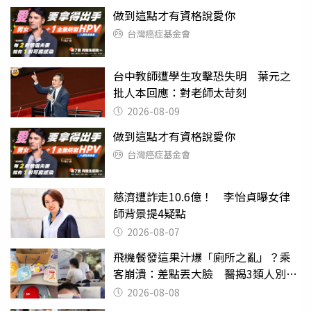
做到這點才有資格說愛你
台灣癌症基金會
台中教師遭學生攻擊恐失明 葉元之
批人本回應：對老師太苛刻
2026-08-09
做到這點才有資格說愛你
台灣癌症基金會
慈濟遭詐走10.6億！ 李怡貞曝女律
師背景提4疑點
2026-08-07
飛機餐發這果汁爆「廁所之亂」？乘
客崩潰：差點丟大臉 醫揭3類人別亂
喝
2026-08-08