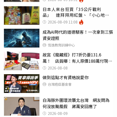
日本人來台狂買「35公斤戰利
品」 連拜拜用紅盤、「小心地
滑」告示牌也帶回家
2026-08-09 11:08
成為AI時代的道德駭客！一次拿到三張
資安證照
恆逸教育訓練中心
故宮《龍藏經》打7折仍要131.6
萬！ 店員曝：有人原價188萬付現購
買
2026-08-08
做到這點才有資格說愛你
台灣癌症基金會
白海豚外圍環流襲北台灣 網友問為
何沒放颱風假 蔣萬安回應了
2026-08-09