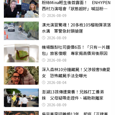
粉絲Mina輕生後首露面！ ENHYPEN
西村力演唱會「狀態超好」喊話粉
絲：我們心意相通
2026-08-09
漢光演習驚魂！20多枚105榴砲彈滾落
水溝 軍警急封鎖搶運
2026-08-09
機場酪梨吐司要價6百！「只有一片麵
包」旅客傻眼 專家揭高價背後原因
2026-08-08
深入森林10分鐘藏屍！父涉殺害9歲愛
女 恐怖藏屍手法全曝光
2026-08-04
澎湖13孩傳遭棄養！兄姊打工養弟
妹 父母疑帶走證件、補助款離家
2026-08-09
吳宗憲突認離婚12年 起底「正牌憲