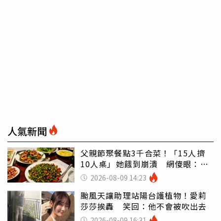
人氣新聞
父親節聚餐點3千合菜！「15人擠
10人桌」她餓到崩潰 網傻眼：讓
店家看笑話
2026-08-09 14:23
颱風天讓助理站陽台護植物！愛莉
莎莎挨轟 笑回：他不會被吹出去
2026-08-09 16:31