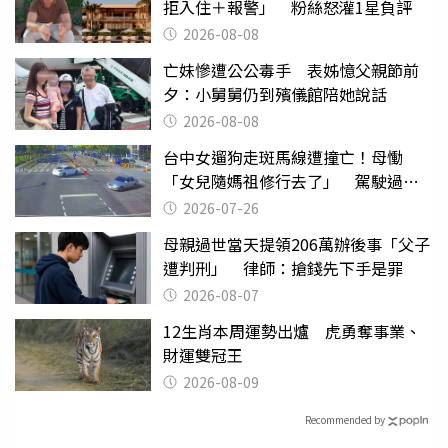
拒入住＋報警」 粉絲怒灌1星負評
2026-08-08
亡妹慘遭公公毒手 表姊憶父親節前
夕：小舅舅仍到殯儀館陪她說話
2026-08-08
台中女遛狗走斑馬線遭撞亡！母慟
「女兒隨媽祖修行去了」 駕駛過失
致死判9月
2026-07-26
母親過世當天提領206萬辦後事「父子
遭判刑」 律師：搶錢先下手是罪
2026-08-07
12生肖本周運勢出爐 虎勇奪事業、
財運雙冠王
2026-08-09
Recommended by