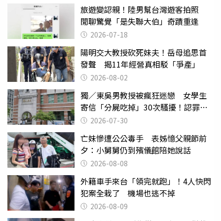
旅遊變認親！陸男幫台灣遊客拍照
閒聊驚覺「是失聯大伯」奇蹟重逢
2026-07-18
陽明交大教授砍死妹夫！岳母追思首
發聲 揭11年經營真相駁「爭產」
2026-08-02
獨／東吳男教授被瘋狂迷戀 女學生
寄信「分屍吃掉」30次騷擾！認罪免
關
2026-07-30
亡妹慘遭公公毒手 表姊憶父親節前
夕：小舅舅仍到殯儀館陪她說話
2026-08-08
外籍車手來台「領完就跑」！4人快閃
犯案全栽了 機場也逃不掉
2026-08-09