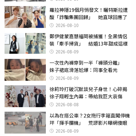
蘿拉神隱19個月悄發文！曬特斯拉遭
酸「詐騙集團回歸」 她直球回應了
2026-08-10
鄭伊健蒙嘉慧福岡被捕獲！全黑情侶
裝「牽手掃貨」 結婚13年甜成這樣
2026-08-09
一次性內褲穿到一半「褲頭分離」
妹子裙底滑落尬爆：同事全看光
2026-08-09
徐莉玲打破沉默談兒子身世！心碎揭
徐子翔輕生內幕：帶給我巨大哀傷
2026-08-08
以為在搭公車？2女拖行李箱直闖停機
坪「揮手攔機」 荒謬影片曝網傻眼
2026-08-09