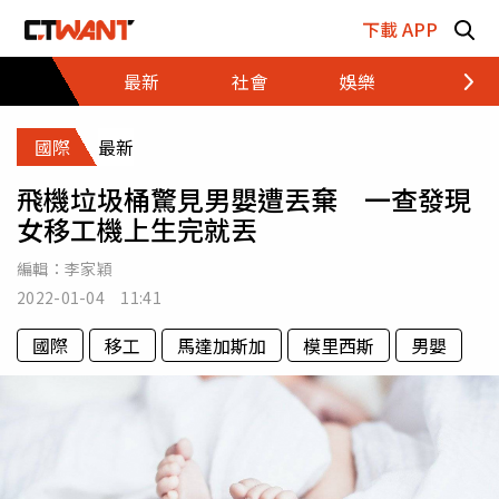
跳至主要內容區塊
下載 APP
最新
社會
娛樂
財經
國際
最新
飛機垃圾桶驚見男嬰遭丟棄 一查發現
女移工機上生完就丟
編輯：
李家穎
2022-01-04 11:41
國際
移工
馬達加斯加
模里西斯
男嬰