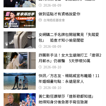
絲：我們心意相通
2026-08-09
做到這點才有資格說愛你
台灣癌症基金會
女網購二手名牌包開箱驚見「失蹤愛
包」 追查才知小偷是閨密
2026-08-09
詐團新手法！女大生遠端打工「連領2
月薪水」仍被騙 5天慘噴50萬
2026-08-10
快訊／方志友、楊銘威宣布離婚！11
年婚姻畫句點：永遠是家人
2026-08-10
黃仁勳狂讚華莎「連新歌都知道」
她得知身分後急寄手寫信致謝