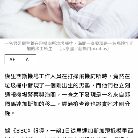
一名男嬰遭棄養在飛機廁所垃圾桶中，海關一查發現是一名馬達加斯
加的移工所生。（示意圖／翻攝自pixabay）
A+
A-
模里西斯機場工作人員在打掃飛機廁所時，竟然在
垃圾桶中發現了一個剛出生的男嬰，而他們也立刻
通報機場警察與海關，一查之下發現是一名來自鄰
國馬達加斯加的移工，經過檢查後也證實她才剛分
娩。
據《BBC》報導，一架1日從馬達加斯加飛抵模里西