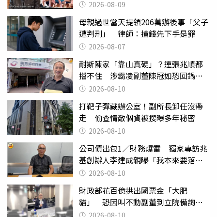
2026-08-09
母親過世當天提領206萬辦後事「父子
遭判刑」 律師：搶錢先下手是罪
2026-08-07
耐斯陳家「靠山真硬」？連張兆順都
擋不住 涉霸凌副董陳冠如恐回鍋國
票證
2026-08-10
打靶子彈藏辦公室！副所長卸任沒帶
走 偷查情敵個資被搜曝多年秘密
2026-08-10
公司債出包1／財務爆雷 獨家專訪兆
基創辦人李建成親曝「我本來要落
跑」
2026-08-10
財政部花百億拱出國票金「大肥
貓」 恐因叫不動副董到立院備詢惹
議
2026-08-10