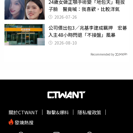
24歲女做正顎手術變「地包天」鞋拔
子臉 醫竟喊：我喜歡，比較洋氣
2026-07-26
公司債出包3／兆基李建成羈押 宏碁
入主48小時閃退「不接盤」風暴
2026-08-10
Recommended by
關於CTWANT
聯繫&爆料
隱私權政策
發燒熱搜