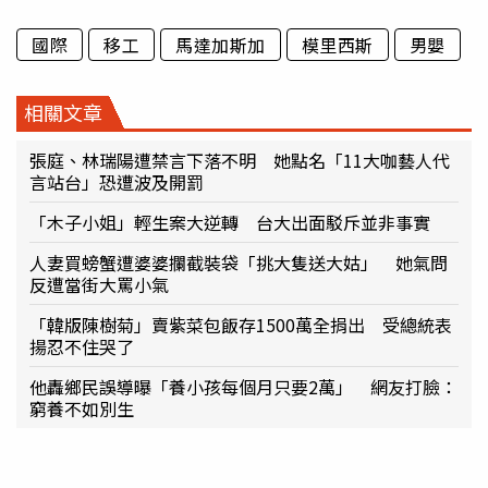
國際
移工
馬達加斯加
模里西斯
男嬰
相關文章
張庭、林瑞陽遭禁言下落不明 她點名「11大咖藝人代
言站台」恐遭波及開罰
「木子小姐」輕生案大逆轉 台大出面駁斥並非事實
人妻買螃蟹遭婆婆攔截裝袋「挑大隻送大姑」 她氣問
反遭當街大罵小氣
「韓版陳樹菊」賣紫菜包飯存1500萬全捐出 受總統表
揚忍不住哭了
他轟鄉民誤導曝「養小孩每個月只要2萬」 網友打臉：
窮養不如別生