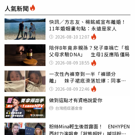
人氣新聞
快訊／方志友、楊銘威宣布離婚！
11年婚姻畫句點：永遠是家人
2026-08-10 12:07
陪伴8年竟非親孫？兒子車禍亡「祖
父母求驗DNA」 生母1反應陷僵局
2026-08-09 18:55
一次性內褲穿到一半「褲頭分
離」 妹子裙底滑落尬爆：同事全
看光
2026-08-09 22:46
做到這點才有資格說愛你
台灣癌症基金會
粉絲Mina輕生後首露面！ ENHYPEN
西村力演唱會「狀態超好」喊話粉