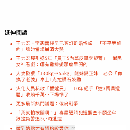
延伸閱讀
王力宏、李靚蕾爆早已簽訂離婚協議 「不平等條
約」讓她當場崩潰大哭
王力宏爆引退5年「員工5內幕反擊李靚蕾」 鄉民
女神看戲：哪有雞排攤那麼早開的
人妻發狠「130kg→55kg」龍妹變正妹 老公「像
換了老婆」奉上1克拉鑽石鼓勵
火化人員私收「插爐費」 10年經手「逾3萬具遺
體」收賄千萬⋯下場慘了
更多最新熱門議題：俄烏戰爭
「我就怕被關啊！」毒蟲通緝犯遇攔查不願坐牢
狠撞員警逃5小時遭逮
做到這點才有資格說愛你
PR