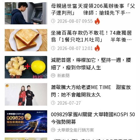
母親過世當天提領206萬辦後事「父
子遭判刑」 律師：搶錢先下手是
罪
2026-08-07 09:55
坐擁百萬存款仍不敢花！74歲獨居
翁「1餐只吃1片吐司」 半年後暴
瘦嚇壞女兒
2026-08-07 12:01
減肥首選，檸檬加它，堅持一週，腰
細了，瘦到你懷疑人生
新素簡
蕭敬騰大方給老婆ME TIME 甜蜜放
閃：她不會離開我太久
2026-07-27
009829掌握AI關鍵 大華韓國KOSPI 50
今強勢開募
大華銀全能行銷方案