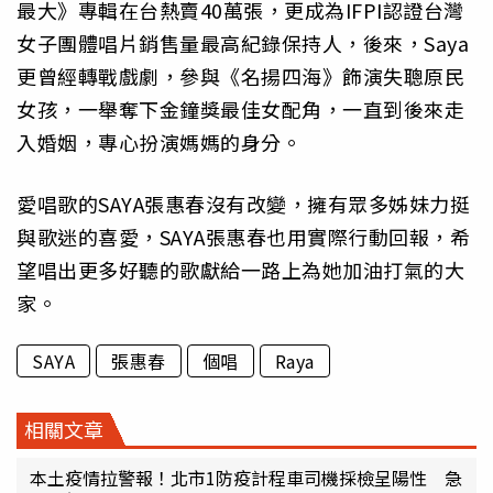
最大》專輯在台熱賣40萬張，更成為IFPI認證台灣
女子團體唱片銷售量最高紀錄保持人，後來，Saya
更曾經轉戰戲劇，參與《名揚四海》飾演失聰原民
女孩，一舉奪下金鐘獎最佳女配角，一直到後來走
入婚姻，專心扮演媽媽的身分。
愛唱歌的SAYA張惠春沒有改變，擁有眾多姊妹力挺
與歌迷的喜愛，SAYA張惠春也用實際行動回報，希
望唱出更多好聽的歌獻給一路上為她加油打氣的大
家。
SAYA
張惠春
個唱
Raya
相關文章
本土疫情拉警報！北市1防疫計程車司機採檢呈陽性 急