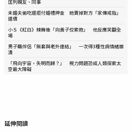
匡列親友、同事
未婚夫偷吃還拒付婚禮押金 她賣掉對方「家傳戒指」
還債
小Ｓ《紅白》辣舞後「向黃子佼索抱」 他反應笑翻全
場
男子瞞伴侶「無套與老外連結」 一次得3種性病情緒崩
潰
「飛向宇宙，失明而歸？」 視力問題恐成人類探索太
空最大障礙
延伸閱讀