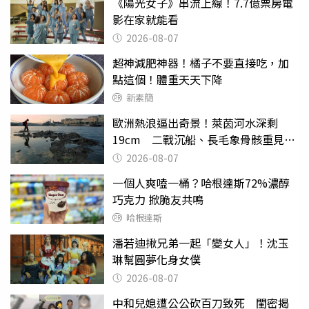
《陽光女子》串流上線！7.7億票房電
影在家就能看
2026-08-07
超神減肥神器！橘子不要直接吃，加
點這個！體重天天下降
新素簡
歐洲熱浪逼出奇景！萊茵河水深剩
19cm 二戰沉船、長毛象骨骸重見天
日
2026-08-07
一個人爽嗑一桶？哈根達斯72%濃醇
巧克力 掀脆友共鳴
哈根達斯
潘若迪揪兄弟一起「變女人」！沈玉
琳幫圓夢化身女僕
2026-08-07
中和兒媳遭公公砍百刀致死 閨密揭