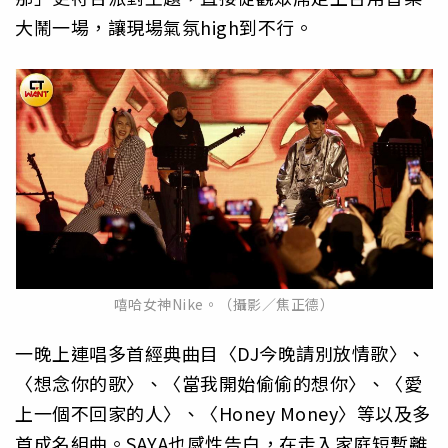
大鬧一場，讓現場氣氛high到不行。
嘻哈女神Nike。（攝影／焦正德）
一晚上連唱多首經典曲目〈DJ今晚請別放情歌〉、
〈想念你的歌〉、〈當我開始偷偷的想你〉、〈愛
上一個不回家的人〉、〈Honey Money〉等以及多
首成名組曲。SAYA也感性告白，在走入家庭短暫離