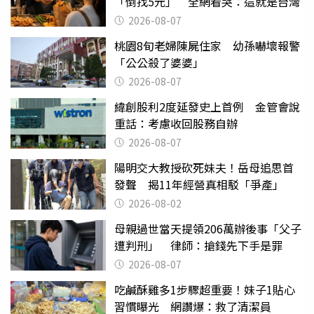
「倒找5元」 全網看哭：這就是台灣
2026-08-07
桃園8旬老婦陳屍住家 幼孫嚇壞報警
「公公殺了婆婆」
2026-08-07
緯創股利2度延發史上首例 金管會說
重話：考慮收回股務自辦
2026-08-07
陽明交大教授砍死妹夫！岳母追思首
發聲 揭11年經營真相駁「爭產」
2026-08-02
母親過世當天提領206萬辦後事「父子
遭判刑」 律師：搶錢先下手是罪
2026-08-07
吃鹹酥雞多1步驟超重要！妹子1貼心
習慣曝光 網讚爆：救了清潔員