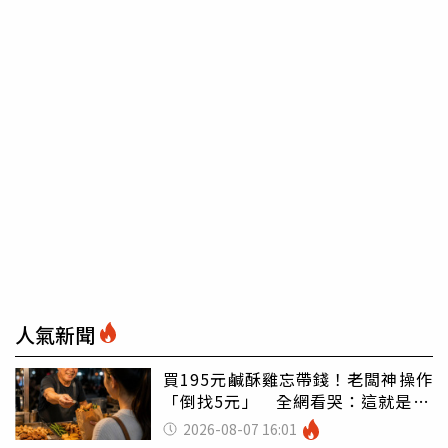
人氣新聞
買195元鹹酥雞忘帶錢！老闆神操作
「倒找5元」 全網看哭：這就是台
灣
2026-08-07 16:01