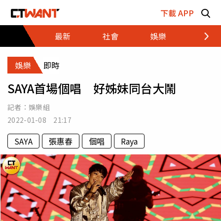
跳至主要內容區塊
下載 APP
最新
社會
娛樂
財經
娛樂
即時
SAYA首場個唱 好姊妹同台大鬧
記者：
娛樂組
2022-01-08 21:17
SAYA
張惠春
個唱
Raya