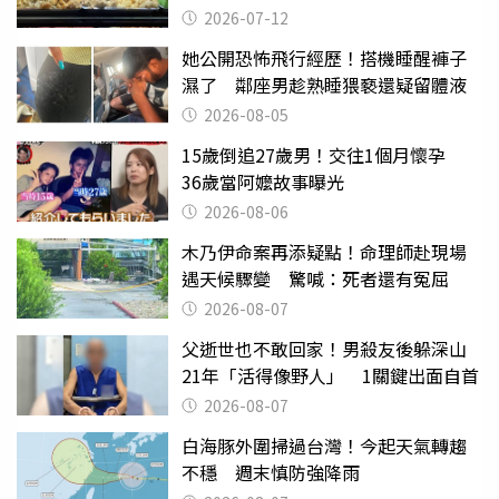
2026-07-12
她公開恐怖飛行經歷！搭機睡醒褲子
濕了 鄰座男趁熟睡猥褻還疑留體液
2026-08-05
15歲倒追27歲男！交往1個月懷孕
36歲當阿嬤故事曝光
2026-08-06
木乃伊命案再添疑點！命理師赴現場
遇天候驟變 驚喊：死者還有冤屈
2026-08-07
父逝世也不敢回家！男殺友後躲深山
21年「活得像野人」 1關鍵出面自首
2026-08-07
白海豚外圍掃過台灣！今起天氣轉趨
不穩 週末慎防強降雨