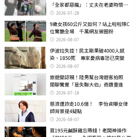
「全家都惡魔」：丈夫在老婆時懷孕
摔東西
2026-07-28
9歲女孩60公斤又如何？站上啦啦隊C
位驚艷全場 千萬網友被圈粉
2026-08-07
伊波拉失控！民主剛果破4000人感
染、1850死 專家憂病毒恐已突變
2026-08-07
旅遊變認親！陸男幫台灣遊客拍照
閒聊驚覺「是失聯大伯」奇蹟重逢
2026-07-18
慈濟遭詐走10.6億！ 李怡貞曝女律
師背景提4疑點
2026-08-07
買195元鹹酥雞忘帶錢！老闆神操作