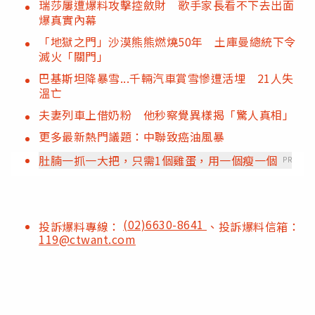
瑞莎屢遭爆料攻擊控斂財 歌手家長看不下去出面
爆真實內幕
「地獄之門」沙漠熊熊燃燒50年 土庫曼總統下令
滅火「關門」
巴基斯坦降暴雪...千輛汽車賞雪慘遭活埋 21人失
溫亡
夫妻列車上借奶粉 他秒察覺異樣揭「驚人真相」
更多最新熱門議題：中聯致癌油風暴
肚腩一抓一大把，只需1個雞蛋，用一個瘦一個
PR
(02)6630-8641
投訴爆料專線：
、投訴爆料信箱：
119@ctwant.com