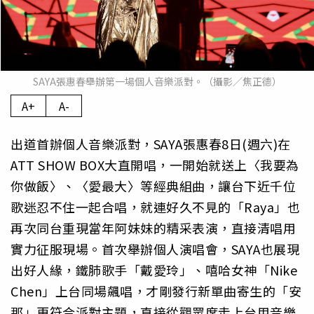
SAYA張惠春舉辦第一場個人音樂派對。（攝影／焦正德）
A+
A-
出道首辦個人音樂派對，SAYA張惠春8日(週六)在
ATT SHOW BOX大直開唱，一開始就送上〈我要為
你做飯〉、〈愛最大〉等經典組曲，讓台下近千位
歌迷忍不住一起合唱，就連好久不見的「Raya」也
再次同台重現當年阿妹妹的精采表演，直接清唱用
實力征服現場。首次舉辦個人演唱會，SAYA也展現
出好人緣，鐵肺歌手「戴愛玲」、嘻哈女神「Nike
Chen」上台同場飆唱，才剛發行新單曲寄生的「安
那」更符合派對主題，直接從觀眾席走上台用音樂