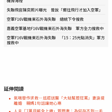
機掉海裡
失聯飛官陳奕照片曝光 曾說「嚮往飛行才加入空軍」
空軍F16V戰機東石外海失聯 總統下令搜救
嘉義空軍基地F16V戰機東石外海失聯 軍方全力搜救中
空軍F16V戰機東石外海失聯 「15：25光點消失」軍方
搜救中
延伸閱讀
氣喘發作求救…尪拒送醫「大姑幫腔狂罵」妻淚提
離婚 親媽1句話讓她心寒
人夫「7萬月薪全上繳」質問妻：為何存不到一毛