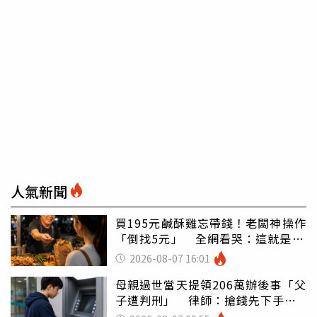
人氣新聞
買195元鹹酥雞忘帶錢！老闆神操作
「倒找5元」 全網看哭：這就是台
灣
2026-08-07 16:01
母親過世當天提領206萬辦後事「父
子遭判刑」 律師：搶錢先下手是
罪