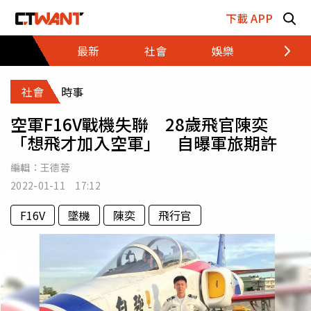
跳至主要內容區塊
下載 APP
最新
社會
娛樂
財經
社會
時事
空軍F16V戰機失聯 28歲飛官陳奕
「想飛才加入空軍」 自曝軍旅期許
編輯：
王德蓉
2022-01-11 17:12
F16V
墜機
陳奕
飛行官