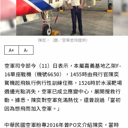
陳奕。（圖／空軍官校提供）
A+
A-
空軍司令部今（11）日表示，本屬嘉義基地乙架F-
16單座戰機（機號6650），1455時由飛行官陳奕
駕機起飛執行例行性訓練任務，1526時於水溪靶場
週邊光點消失，空軍已成立應變中心，展開搜救行
動。據悉，陳奕對空軍充滿熱忱，還曾說過「當初
因為想飛而加入空軍。」
中華民國空軍粉專2016年曾PO文介紹陳奕，當時