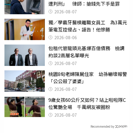
遭判刑」 律師：搶錢先下手是罪
2026-08-07
獨／學霸牙醫槓離職女員工 為3萬元
筆電互控侵占、誣告！他慘勝
2026-08-06
包租代管龍頭兆基爆百億債務 檢調
約談2高層名單曝光
2026-08-07
桃園8旬老婦陳屍住家 幼孫嚇壞報警
「公公殺了婆婆」
2026-08-07
9歲女孩60公斤又如何？站上啦啦隊C
位驚艷全場 千萬網友被圈粉
2026-08-07
Recommended by