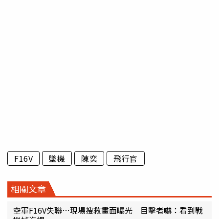
F16V
墜機
陳奕
飛行官
相關文章
空軍F16V失聯…現場搜救畫面曝光 目擊者嚇：看到戰