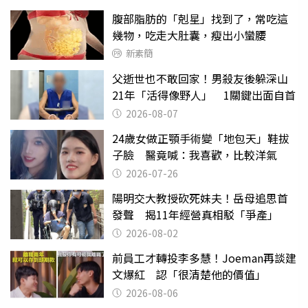
腹部脂肪的「剋星」找到了，常吃這
幾物，吃走大肚囊，瘦出小蠻腰
新素簡
父逝世也不敢回家！男殺友後躲深山
21年「活得像野人」 1關鍵出面自首
2026-08-07
24歲女做正顎手術變「地包天」鞋拔
子臉 醫竟喊：我喜歡，比較洋氣
2026-07-26
陽明交大教授砍死妹夫！岳母追思首
發聲 揭11年經營真相駁「爭產」
2026-08-02
前員工才轉投李多慧！Joeman再談建
文爆紅 認「很清楚他的價值」
2026-08-06