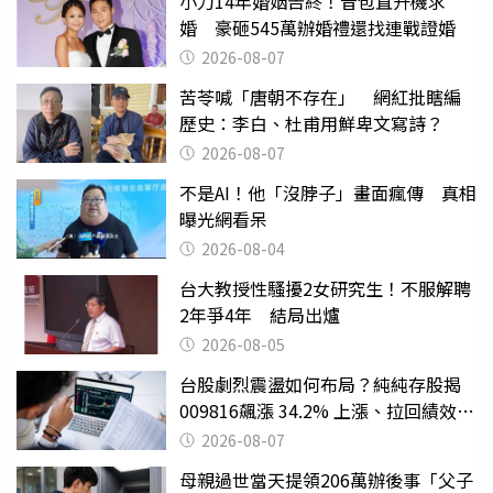
小刀14年婚姻告終！昔包直升機求
婚 豪砸545萬辦婚禮還找連戰證婚
2026-08-07
苦苓喊「唐朝不存在」 網紅批瞎編
歷史：李白、杜甫用鮮卑文寫詩？
2026-08-07
不是AI！他「沒脖子」畫面瘋傳 真相
曝光網看呆
2026-08-04
台大教授性騷擾2女研究生！不服解聘
2年爭4年 結局出爐
2026-08-05
台股劇烈震盪如何布局？純純存股揭
009816飆漲 34.2% 上漲、拉回績效勝
主動式ETF
2026-08-07
母親過世當天提領206萬辦後事「父子