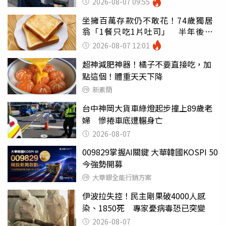
2026-08-07 09:55
坐擁百萬存款仍不敢花！74歲獨居
翁「1餐只吃1片吐司」 半年後暴
瘦嚇壞女兒
2026-08-07 12:01
超神減肥神器！橘子不要直接吃，加
點這個！體重天天下降
新素簡
台中神岡大貨車綠燈起步撞上89歲老
婦 慘捲車底遭輾身亡
2026-08-07
009829掌握AI關鍵 大華韓國KOSPI 50
今強勢開募
大華銀全能行銷方案
伊波拉失控！民主剛果破4000人感
染、1850死 專家憂病毒恐已突變
2026-08-07