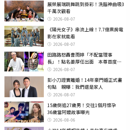
展榮展瑞跳舞跳到掛彩！洗腦神曲吸3
千萬次觀看
2026-08-07
《陽光女子》串流上線！7.7億票房電
影在家就能看
2026-08-07
田路路怒轟曹雨婷「不配當理事
長」！點名姜厚任出面 本尊首度回
應了
2026-08-07
彭小刀證實離婚！14年豪門婚正式畫
句點 親曝：我們還是家人
2026-08-07
15歲倒追27歲男！交往1個月懷孕
36歲當阿嬤故事曝光
2026-08-06