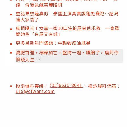
錢 背後竟藏美麗陷阱
童話果然是真的 泰國上演真實版龜兔賽跑…結局
讓大家傻了
真相曝光！女童一家10口住蛇屋寫信求救 一查驚
覺她爸「有屋又有錢」
更多最新熱門議題：中聯致癌油風暴
減肥首選，檸檬加它，堅持一週，腰細了，瘦到你
懷疑人生
PR
(02)6630-8641
投訴爆料專線：
、投訴爆料信箱：
119@ctwant.com