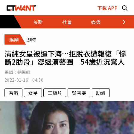
跳至主要內容區塊
下載 APP
最新
社會
娛樂
財經
娛樂
即時
清純女星被逼下海…拒脫衣遭報復「慘
斷2肋骨」怒退演藝圈 54歲近況驚人
編輯：
網編組
2022-01-16 04:30
香港
女星
三級片
吳雪雯
肋骨