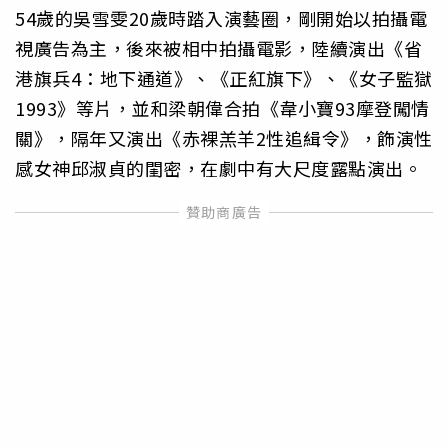
54歲的吳雪雯20歲時踏入演藝圈，剛開始以拍攝電
視廣告為主，後來被相中拍攝電影，陸續演出《省
港旗兵4：地下通道》、《正紅旗下》、《女子監獄
1993》等片，並和梁朝偉合拍《韋小寶93摩登闖情
關》，隔年又演出《赤裸羔羊2性追緝令》，飾演性
感女神邱淑貞的閨密，在劇中有大尺度露點演出。