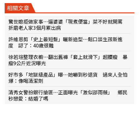
相關文章
驚世媳拒做家事…逼婆婆「現煮便當」菜不好就開罵
折磨老人家3個月累出病
許維恩剪「史上最短髮」曬新造型…鬆口談生孩新進
度 認了：40歲很難
徐若瑄整理衣櫥…翻出舊褲「套上就滑下」超腰瘦 暴
瘦9公斤近況曝光
好市多「地獄級產品」曝…她嚇到秒退貨 過來人全怕
爆：像喝清潔劑
清秀女警扮銀行搶匪…正面曝光「激似邵雨薇」 鄉民
秒戀愛：結婚了嗎