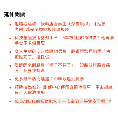
延伸閱讀
離職被惡整…飲料店女員工「深夜脫掉」才准進
老闆2萬薪全換銅板裝垃圾袋
科技董座狠甩空姐小三 5年被騷擾1309次！他再聯
手妻子求償百萬
女大生約砲交友軟體帥男模 脫眼罩驚見肥男「快
被壓死了」控性侵
喝醉醒來倒路邊「褲子不見了」 短髮妹蹲路邊痛
哭：我要找媽媽
更多最新熱門議題：中聯致癌油風暴
特斯拉出包2／服務中心停滿百輛待修車 車主譏諷
是「大電池墳場」
成為AI時代的道德駭客！一次拿到三張資安證照
PR