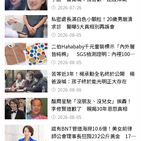
2026-07-26
私密處長滿白色小顆粒！20歲男崩潰
求診 醫曝5大真相別再誤會
2026-08-05
二伯Hahababy千元童裝標示「內外層
皆純棉」 SGS檢測證明：內裡100%
聚酯纖維
2026-08-05
苦等近3年！楊承勳全名終於公開 楊
爸淚喊：孩子終於能光明正大存在
2026-08-06
酸周星馳「沒朋友、沒兒女」挨轟！
李修賢道歉了 親揭30年恩怨真相
2026-08-05
誆有BNT管道海撈10.6億！美女前律
師公會理事長狂囤232公斤黃金 17人