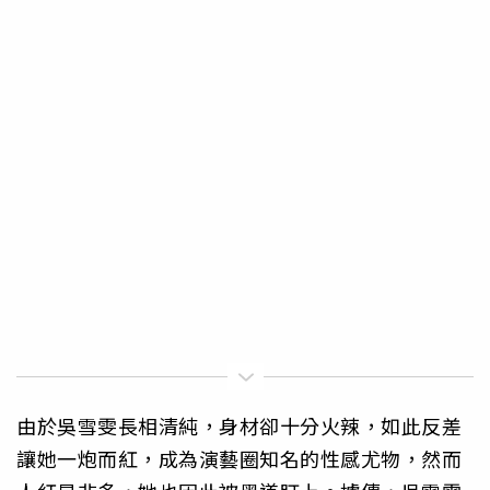
由於吳雪雯長相清純，身材卻十分火辣，如此反差
讓她一炮而紅，成為演藝圈知名的性感尤物，然而