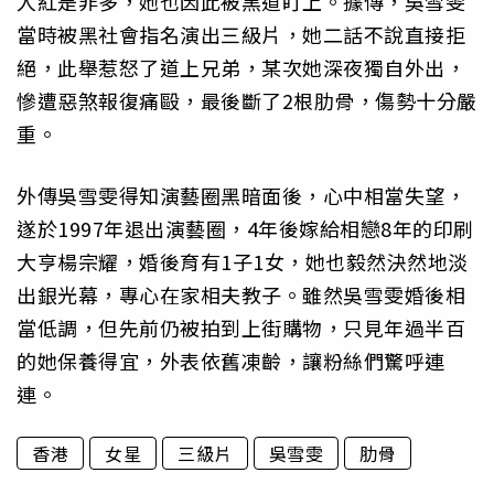
人紅是非多，她也因此被黑道盯上。據傳，吳雪雯
當時被黑社會指名演出三級片，她二話不說直接拒
絕，此舉惹怒了道上兄弟，某次她深夜獨自外出，
慘遭惡煞報復痛毆，最後斷了2根肋骨，傷勢十分嚴
重。
外傳吳雪雯得知演藝圈黑暗面後，心中相當失望，
遂於1997年退出演藝圈，4年後嫁給相戀8年的印刷
大亨楊宗耀，婚後育有1子1女，她也毅然決然地淡
出銀光幕，專心在家相夫教子。雖然吳雪雯婚後相
當低調，但先前仍被拍到上街購物，只見年過半百
的她保養得宜，外表依舊凍齡，讓粉絲們驚呼連
連。
香港
女星
三級片
吳雪雯
肋骨