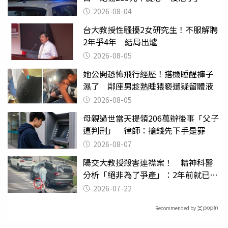
2026-08-04
台大教授性騷擾2女研究生！不服解聘
2年爭4年 結局出爐
2026-08-05
她公開恐怖飛行經歷！搭機睡醒褲子
濕了 鄰座男趁熟睡猥褻還疑留體液
2026-08-05
母親過世當天提領206萬辦後事「父子
遭判刑」 律師：搶錢先下手是罪
2026-08-07
陽交大教授殺害連襟案！ 精神科醫
分析「絕非為了爭產」：2年前就已言
行詭異
2026-07-22
Recommended by