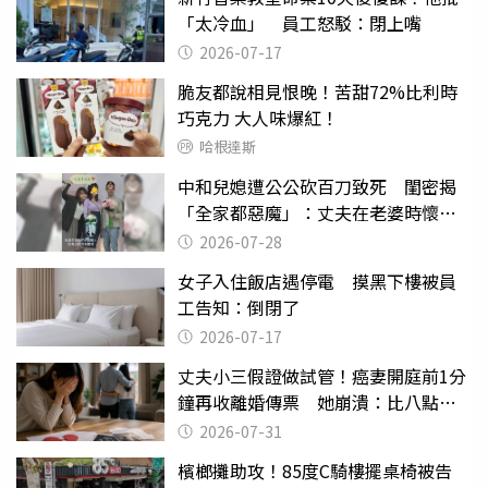
「太冷血」 員工怒駁：閉上嘴
2026-07-17
脆友都說相見恨晚！苦甜72%比利時
巧克力 大人味爆紅！
哈根達斯
中和兒媳遭公公砍百刀致死 閨密揭
「全家都惡魔」：丈夫在老婆時懷孕
摔東西
2026-07-28
女子入住飯店遇停電 摸黑下樓被員
工告知：倒閉了
2026-07-17
丈夫小三假證做試管！癌妻開庭前1分
鐘再收離婚傳票 她崩潰：比八點檔
還扯
2026-07-31
檳榔攤助攻！85度C騎樓擺桌椅被告