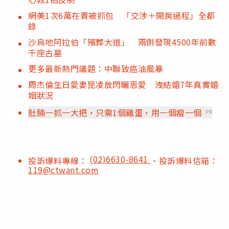
網美1次6萬在賣被抓包 「交涉＋開房過程」全都
錄
沙烏地阿拉伯「殯葬大道」 兩側發現4500年前數
千座古墓
更多最新熱門議題：中聯致癌油風暴
周杰倫生日愛妻昆凌放閃曬恩愛 洩結婚7年真實婚
姻狀況
肚腩一抓一大把，只需1個雞蛋，用一個瘦一個
PR
(02)6630-8641
投訴爆料專線：
、投訴爆料信箱：
119@ctwant.com