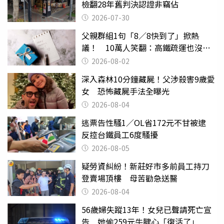
檢翻28年舊判決認證非竊佔
2026-07-30
父親群組1句「8／8快到了」掀熱
議！ 10萬人笑翻：高鐵疏運也沒列
父親節
2026-08-02
深入森林10分鐘藏屍！父涉殺害9歲愛
女 恐怖藏屍手法全曝光
2026-08-04
逃票告性騷1／OL省172元不甘被逮
反控台鐵員工6度騷擾
2026-08-05
疑勞資糾紛！新莊好市多前員工持刀
登賣場頂樓 母苦勸急送醫
2026-08-04
56歲婦失蹤13年！女兒已聲請死亡宣
告 她偷259元牛腱心「復活了」