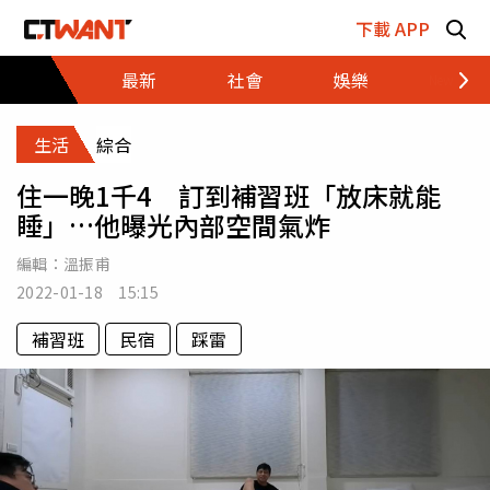
跳至主要內容區塊
下載 APP
最新
社會
娛樂
財經
生活
綜合
住一晚1千4 訂到補習班「放床就能
睡」…他曝光內部空間氣炸
編輯：
溫振甫
2022-01-18 15:15
補習班
民宿
踩雷