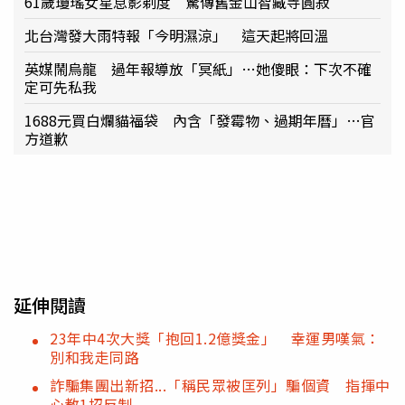
61歲瓊瑤女星息影剃度 驚傳舊金山智藏寺圓寂
北台灣發大雨特報「今明濕涼」 這天起將回溫
英媒鬧烏龍 過年報導放「冥紙」…她傻眼：下次不確
定可先私我
1688元買白爛貓福袋 內含「發霉物、過期年曆」…官
方道歉
延伸閱讀
23年中4次大獎「抱回1.2億獎金」 幸運男嘆氣：
別和我走同路
詐騙集團出新招...「稱民眾被匡列」騙個資 指揮中
心教1招反制