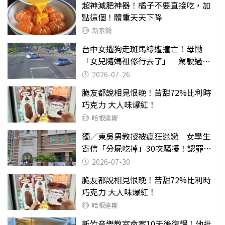
超神減肥神器！橘子不要直接吃，加
點這個！體重天天下降
新素簡
台中女遛狗走斑馬線遭撞亡！母慟
「女兒隨媽祖修行去了」 駕駛過失
致死判9月
2026-07-26
脆友都說相見恨晚！苦甜72%比利時
巧克力 大人味爆紅！
哈根達斯
獨／東吳男教授被瘋狂迷戀 女學生
寄信「分屍吃掉」30次騷擾！認罪免
關
2026-07-30
脆友都說相見恨晚！苦甜72%比利時
巧克力 大人味爆紅！
哈根達斯
新竹音樂教室命案10天後復課！他批