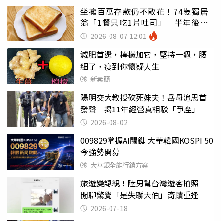
坐擁百萬存款仍不敢花！74歲獨居
翁「1餐只吃1片吐司」 半年後暴
瘦嚇壞女兒
2026-08-07 12:01
減肥首選，檸檬加它，堅持一週，腰
細了，瘦到你懷疑人生
新素簡
陽明交大教授砍死妹夫！岳母追思首
發聲 揭11年經營真相駁「爭產」
2026-08-02
009829掌握AI關鍵 大華韓國KOSPI 50
今強勢開募
大華銀全能行銷方案
旅遊變認親！陸男幫台灣遊客拍照
閒聊驚覺「是失聯大伯」奇蹟重逢
2026-07-18