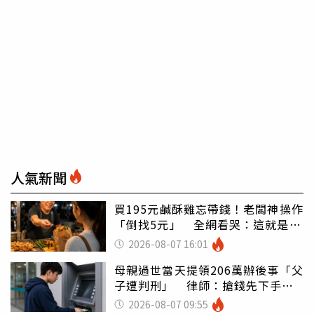
人氣新聞
買195元鹹酥雞忘帶錢！老闆神操作
「倒找5元」 全網看哭：這就是台
灣
2026-08-07 16:01
母親過世當天提領206萬辦後事「父
子遭判刑」 律師：搶錢先下手是
罪
2026-08-07 09:55