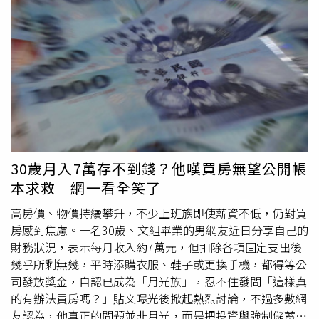
被時尚圈暱稱「大仁哥」、紅遍國際的華裔設計師王大仁的
息」，總覺得有些不合理。他指出，詢問身邊朋友後，得到
作品，另外還有澳洲設計師DionLee、紐約設計師Danielle
的答案多半是擔心主管觀感不佳、影響年度考績，或是不希
Guizio的設計也跟她撞成一團。當時本刊詢問YuYu Active，
望留下病假紀錄，因此即使身體不舒服，也傾向硬撐上班或
公司人員表示會由相關人士回應，卻遲遲未等到回覆。關於
改請特休。男網友認為，這樣的現象反映出部分職場仍存在
MUMM疑似抄襲澳洲品牌一事，本刊傳訊詢問余函彌，但
「請病假代表不夠敬業」的觀念，不僅可能延誤自身休養，
在截稿前未得到回應。
也增加將病毒傳染給同事的風險。原PO也提到，依法請病
假本來就是勞工享有的權益，只要符合相關規定，雇主不得
因此給予不利對待。他強調，並非鼓勵大家濫用病假，而是
希望勞工在真正需要時，不必因為心理壓力或職場文化而放
棄自己的權益，畢竟健康才是工作最大的本錢。貼文引發共
30歲月入7萬存不到錢？他嘆買房無望公開帳
鳴。有網友直言，「請病假真的會影響考績，如果不在意主
本求救 網一看全笑了
管觀感，當然可以直接請病假。」也有人指出，公司制度才
是關鍵，「以前公司有全勤獎金，病假還要扣半薪，在特休
高房價、物價持續攀升，不少上班族即使薪資不低，仍對買
還夠用的情況下，大家自然都先請特休，久了也就成了習
房感到焦慮。一名30歲、文組畢業的男網友近日分享自己的
慣。」另有過來人分析，薪資與特休天數也會影響請假選
財務狀況，表示每月收入約7萬元，但扣除各項固定支出後
擇，「特休多、薪水高的人通常會先請特休，因為普通病假
幾乎所剩無幾，平時添購衣服、鞋子或更換手機，都得等公
可能扣半薪，而特休不用扣薪，相較之下當然會優先使用特
司發放獎金，自認已成為「月光族」，忍不住發問「這樣真
休。」
的有辦法買房嗎？」貼文曝光後掀起熱烈討論，不過多數網
友認為，他真正的問題並非月光，而是把投資與強制儲蓄一