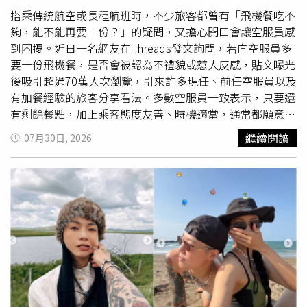
信AI」、「用AI改履歷，你敢不檢查就送出去？」、「你寫
搭乘傳統航空或長程航班時，不少旅客都曾有「飛機餐吃不
完都不看喔」、「我也用AI寫履歷，但是我有跟AI強調不誇
夠，能不能再要一份？」的疑問，又擔心開口會讓空服員感
大、要真實的，AI就不會亂寫了」、「我的履歷也有用AI
到困擾。近日一名網友在Threads發文詢問，若向空服員多
寫，先初步寫出自己的版本，然後請AI美化，但一定要給明
要一份飛機餐，是否會被認為不禮貌或惹人反感，貼文曝光
確的指令，不然修出來的東西我敢看卻不敢講」、「AI只適
後吸引超過70萬人次瀏覽，引來許多現任、前任空服員以及
合修飾，不管是程式還是現實建議，最終審核員終究是人
有加餐經驗的旅客分享看法。多數空服員一致表示，只要還
類」。也有人說，「沒事啦，先進去再說，頂多被開除再領
有剩餘餐點，加上乘客態度友善、時機適當，通常都願意提
個非自願離職，還有錢拿」、「AI可能比你更懂什麼是履
供。不少空服員指出，飛機餐數量雖然會依照旅客人數準
繼續閱讀
07月30日, 2026
歷，吸引HR、面試官眼球非常重要，這決定後續面試機
備，但仍會視航班狀況準備少量備餐，只是在送餐開始時，
會……但切記誇大、誤導不等於說謊、造假，如果AI造假性
機組人員無法立即得知有多少乘客會放棄用餐，因此若一開
別、學歷、語言、技能等這種一翻兩瞪眼的項目記得更正。
始就要求加餐，往往難以立刻答應。最理想的做法，是等全
至於經歷、軟實力、六邊形戰士等就見仁見智，反正也沒人
機旅客都完成配餐後，再禮貌詢問是否還有剩餘餐點。多位
知道，這時候就是口才見真章」。
空服員也分享，提高成功率的說法是：「如果全部發完後還
有多的餐點，可以再給我一份嗎？」由於這樣既不會影響送
餐流程，也能讓空服員先確認是否仍有剩餐，因此比直接要
求再來一份，更容易獲得同意。不少人更直言，只要還有多
的餐點，「有多就會給」、「沒有人會因為這樣不高興」。
空服員表示，未發出的飛機餐通常無法留到下一趟航班使