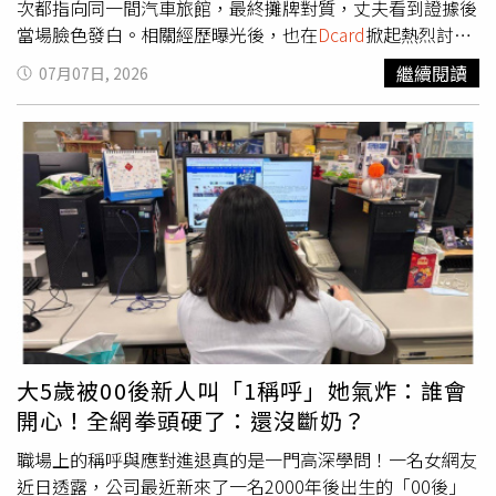
己沒有義務負擔公婆的房貸與信貸。然而，自從她拒絕後，
次都指向同一間汽車旅館，最終攤牌對質，丈夫看到證據後
婆婆對她的態度明顯轉冷，家庭LINE群組互動也變得冷
當場臉色發白。相關經歷曝光後，也在
Dcard
掀起熱烈討
淡，丈夫則夾在父母與妻子之間左右為難。她無奈表示，如
論。根據原PO發文表示，她與丈夫結婚4年，育有一名2歲
繼續閱讀
07月07日, 2026
今回頭看，最大的失誤就是透露自己股票賺錢，「早知道什
孩子。近半年來，丈夫經常以公司加班為由晚歸，她始終沒
麼都不要講，甚至連老公都不該說。」貼文曝光後，引發大
有懷疑對方。直到上個月生日，夫妻原本約好一起享用大
批網友熱議，不少人認為「財不露白」是最重要的教訓，尤
餐，也提前將孩子託給保母照顧，不料丈夫卻臨時表示公司
其投資獲利更應低調，以免引來不必要的期待或壓力；也有
有事無法赴約，讓她只能獨自過生日。她透露，當晚用餐後
人指出，紅包是心意，不代表有義務替他人承擔債務，若真
滑手機時，突然想起夫妻曾開啟智慧手錶共享健身資料功
的要協助支付房貸，至少應談妥權益，例如取得房屋持分或
能，便查看丈夫的運動紀錄，沒想到發現丈夫當天晚間9時
簽訂相關法律文件。另有網友反問，「如果今天投資虧損，
左右有長達40分鐘的運動紀錄，不僅心率明顯偏高，定位位
公婆會願意幫忙分擔嗎？」認為投資成果本就屬於個人努
置更顯示在一間汽車旅館。當下她沒有哭鬧，也沒有立刻質
力，不應因為是一家人，就被視為理所當然的家庭共同資
問，而是默默將畫面截圖保存，開始記錄丈夫之後每一次聲
產。
稱加班的時間、定位及相關數據。經過兩個月整理，她發現
丈夫共有11次以加班為由外出，其中8次定位都出現在同一
間汽車旅館。她將所有截圖、定位紀錄及時間軸整理成完整
大5歲被00後新人叫「1稱呼」她氣炸：誰會
資料夾，直到近日才選擇攤牌。她回憶，當天只是把iPad放
開心！全網拳頭硬了：還沒斷奶？
在餐桌上，打開資料夾推到丈夫面前，平靜地說了一句：
「你自己看完再說話。」原PO指出，丈夫看到整理好的證
職場上的稱呼與應對進退真的是一門高深學問！一名女網友
據後當場臉色發白，之後每天向她下跪道歉，不斷表示自己
近日透露，公司最近新來了一名2000年後出生的「00後」