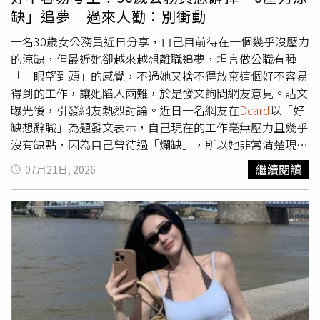
序」。也有過來人分享，自己會提前詢問主管是否還有工作
美食十分搭配，也笑說未來只要有朋友來台灣旅遊，一定會
缺」追夢 過來人勸：別衝動
安排，或直接告知已有私人行程，希望主管日後能提早交
推薦大家走訪夜市、體驗辦桌文化，再配上一杯啤酒，感受
辦，以免影響正常下班時間。
最道地的台灣味。 除了商圈驚喜快閃外，「上青 Boyz」也
一名30歲女公務員近日分享，自己目前待在一個幾乎沒壓力
預告，接下來台啤18天生啤酒將特別舉辦限定專場活動，與
的涼缺，但最近她卻越來越想離職追夢，坦言做公職有種
粉絲近距離互動。哇海盆興奮表示：「首先真的要大聲感謝
「一眼望到頭」的感覺，不過她又捨不得放棄這個好不容易
台啤爸爸！沒想到我們這群『生肉』居然也有專屬的專場活
得到的工作，讓她陷入兩難，於是發文詢問網友意見。貼文
動，謝謝台啤爸爸對我們的疼愛，終於可以和粉絲超近距離
曝光後，引發網友熱烈討論。近日一名網友在
Dcard
以「好
接觸！」至於大家最關心的限定福利，團員則笑著賣關子：
缺想辭職」為題發文表示，自己現在的工作毫無壓力且幾乎
「現在透露太多就沒有驚喜了，我們想保留一點神祕感！」
沒有缺點，因為自己曾待過「爛缺」，所以她非常清楚現在
不過他們也用名譽掛保證：「絕對會讓大家吃好、喝好，還
這份工作的含金量。不過，原PO坦言，待在公職久了，越
繼續閱讀
07月21日, 2026
能大飽眼福！」
來越有種「一眼望到頭」的感覺，覺得每天生活都差不多，
也認為自己的能力不只如此，因此開始想辭職追夢，全心準
備其他考試，希望能到更理想的工作。原PO透露，目前雖
然是在職備考，但每天上班、通勤，再加上一些生活瑣事，
真正能讀書的時間並不多，下班後常常已經感覺很累，總覺
得比不上全職考生。不過原PO也擔心，自己現在已經30
歲，如果真的辭職，全職準備1、2年卻沒考上，壓力會更
大。因此，原PO每天都在勸自己不要離職，「當初也是花
了好大力氣考上、換單位的，不知道要不要給自己留後