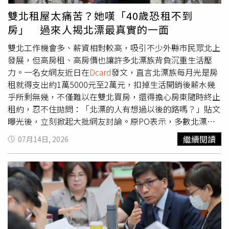
份工作的薪水，往往會影響下一份工作的談薪基準」、「職
得麻煩 用現金還比較快」、「因為台灣被盜刷很難抓得到
雙北租屋太痛苦？她嘆「40歲恐租不到
稱也會影響未來轉職與升遷空間」，建議新鮮人在評估工作
人啊」、「認真覺得臺灣電子支付超不便民，很多都只收特
房」 過來人揭北漂最真實的一面
時，不妨將薪資、制度、培訓資源及未來發展一併納入考
定信用卡、有的還規定只能簽帳卡，在那邊綁定的時間，我
量。另有不少過來人分享自身經驗，認為沒有任何一份工作
都可以付現走人了」。
雙北工作機會多、薪資相對較高，吸引不少外縣市民眾北上
是完美的，職涯方向往往是在不斷嘗試中逐漸找到答案。有
發展，但高房租、高房價也讓許多北漂族背負沉重生活壓
人建議，年輕最大的本錢就是勇於探索，透過不同工作了解
力。一名女網友近日在
Dcard
發文，直言北漂族每月光是房
自己的興趣、能力與適合的方向；若沒有特殊情況，第一份
租就得支出約1萬5000元至2萬元，扣掉生活開銷後薪水幾
工作最好能累積至少一年的資歷，不僅有助於履歷完整，也
乎所剩無幾，不僅難以在雙北買房，還得擔心房東隨時終止
能為未來轉職打下更穩固的基礎。
租約，忍不住拋問：「北漂的人有想過以後的路嗎？」貼文
曝光後，立刻掀起大批網友討論。原PO表示，多數北漂族
為了減輕負擔，只能四處比較租金、尋找較便宜的房子，但
繼續閱讀
07月14日, 2026
即使如此，仍得面對租金上漲、房東收回房屋或不續租等問
題，生活缺乏穩定性。她認為，在雙北高房價環境下，多數
人一輩子都難以買房，只能長期租屋，未來如果到了40、
50歲，還可能因部分房東不願出租給中高齡租客，而陷入租
不到房子的困境。她甚至直言，若夫妻婚後仍只能租屋生
活，等到中年若遇上房東終止租約，兩人恐同時面臨居住危
機，因此與其長期待在雙北苦撐，不如趁早回到家鄉發展，