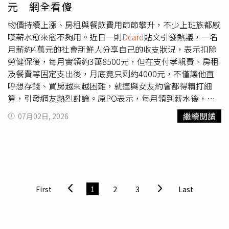
元 網全看傻
定要把「我」打成「她自己的名字」，像是「小花覺得這個
專案ok」。後來原PO也承受不住，決定跳槽。一名女網友
物價持續上漲、房租與餐飲費用節節攀升，不少上班族都感
發文抱怨，被公司小5歲的新人妹妹問能稱呼「媽媽」嗎？
嘆薪水愈來愈不夠用。近日一則
Dcard
貼文引發熱議，一名
這讓她聽後瞬間氣炸。（圖／翻攝自
Dcard
）一票網友見
月薪約4萬元的社會新鮮人分享自己的收支狀況，表示扣除
「職場巨嬰」全愣了：精神年齡還不適合出社會貼文曝光
勞健保後，每月實領約3萬8500元，但在支付孝親費、房租
後，引來大批網友紛紛表示：「也太沒禮貌了吧⋯，只大5
及餐費等固定支出後，月底竟只剩約4000元，不僅讓他直
歲我都不敢喊姐了，喊媽媽是啥鬼」、「相信我，她絕對是
呼想存錢、買房越來越困難，就連與女友約會都得精打細
婊子」、「：我沒有你這麼老的女兒」、「⋯大五歲怎麼
算，引發網友熱烈討論。原PO表示，每月領到薪水後，第
了，好像她多小一樣」、「我看了什麼？是還沒斷奶
一筆固定支出就是1萬5000元孝親費，接著以每天三餐約
繼續閱讀
07月02日, 2026
嗎？」、「叫自己媽媽以外的人媽媽到底有什麼毛病」、
450元計算，每月餐費約1萬3500元，再加上6000元房租，
「五歲根本沒差多少 ，委婉跟他說『妹妹你的精神年齡還
光是這三項必要開銷就高達3萬4500元，扣除後僅剩約4000
不適合出社會』」。貼文曝光後，引發不少網友怒批：「也
元可運用。然而，這筆錢還得負擔油錢、交通費、生活用
太沒禮貌了吧」。（圖／翻攝自
Dcard
）
品、休閒娛樂以及與朋友聚餐等日常支出，幾乎沒有任何存
錢空間。原PO坦言，最讓他感到兩難的是感情生活。他表
示，並非不願意花時間陪伴女友，而是每週外出約會、吃飯
First
1
2
3
Last
都需要花費，若碰上生日、情人節或紀念日想準備禮物，更
必須提前省吃儉用一段時間，因此開始思考是否該減少見面
次數，以降低每月開銷。談到未來規劃，原PO忍不住感