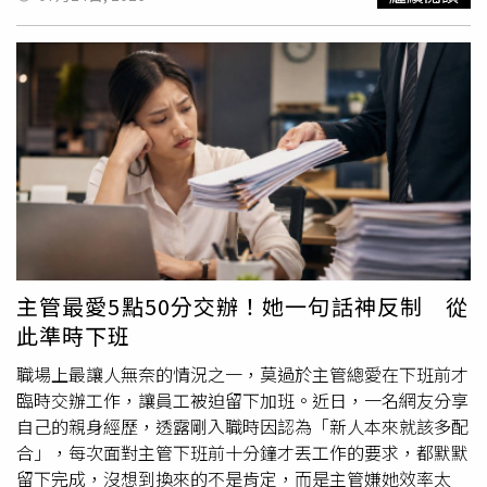
元的新車。母親曾說，父親年輕時很喜歡車，但為了家庭，
歲，不僅擁有高學歷、事業有成，年收入更接近500萬元，
只能放棄興趣，長年開著普通二手車，把所有心力放在養
可說是條件相當出色，身旁一直不缺20歲出頭的女性主動接
家。原PO表示，男友是在家境穩定後才認識她，因此只看
近。然而，最近對方卻因婚內出軌被抓包，最令他意外的
到現在的生活，沒有經歷一家人過去共同熬過的低潮。事情
是，外遇對象竟是一名41歲女子，比男方年長4歲，也比元
發生在日前一次假日約會。原PO發現男友情緒低落，詢問
配年長7歲，無論外貌或身材都沒有特別突出。發文者坦
後得知男友父親近日在公司遭主管言語羞辱，她聽了也相當
言，自己可以理解有人認為「男人有錢就想作怪」，但真正
心疼，沒想到男友卻突然表示，非常羨慕她父母現在的生
令他想不通的是，身邊明明有不少青春亮眼的年輕女性，最
活，認為雙方父母年紀相仿，自己的父親卻還要在職場受委
後卻選擇一名年紀更大、條件看似平凡的女子，忍不住發
屈，而她的父母卻能過得輕鬆自在。原PO提醒男友，父親
問：「香噴噴的妹子不要，非要找阿姨，到底圖什麼？到底
也是歷經多年辛苦才有今天，但男友卻反問，如今她父親沒
是什麼心理？」貼文曝光後，掀起大批網友討論，不少人認
有人敢欺負、生活過得很好，自己的父親同樣努力工作，卻
為，感情吸引力本來就不能只看年紀和外貌，真正影響一段
仍開著已使用十多年的Honda HR-V，母親也必須兼顧工作
關係的，往往是情緒上的陪伴與理解。有人指出，成熟女性
主管最愛5點50分交辦！她一句話神反制 從
與家務，反觀她母親不用工作，家庭生活依然安穩，言談間
通常更懂得傾聽、安慰，也知道如何照顧另一半的情緒，
此準時下班
流露出對兩個家庭現況的比較與不平衡。這番話讓原PO當
「懂事的阿姨可以給很多情緒價值，把男人拿捏得死死
場沉默。她表示，自己完全能理解男友心疼父親，也認同主
的。」也有人認為，上班一整天已經承受不少壓力，如果回
職場上最讓人無奈的情況之一，莫過於主管總愛在下班前才
管不該羞辱員工，但真正應該譴責的是做出不當言行的人，
到家還得面對抱怨與責備，這時若有一位願意關心、鼓勵、
臨時交辦工作，讓員工被迫留下加班。近日，一名網友分享
而不是把怨氣投射到另一個靠多年努力才改善生活的家庭。
理解自己的人出現，不論男女，都可能因此產生依賴，「真
自己的親身經歷，透露剛入職時因認為「新人本來就該多配
她認為，每個家庭的人生際遇不同，不應因為眼前的不順
正吸引人的，不一定是外貌，而是有人願意共情、願意讓你
合」，每次面對主管下班前十分鐘才丟工作的要求，都默默
遂，就否定他人多年累積的成果。經過幾天沉澱後，原PO
覺得被理解。」也有網友分析，若只是單純追求刺激或肉體
留下完成，沒想到換來的不是肯定，而是主管嫌她效率太