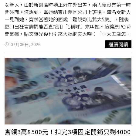
只是一時鬼迷心竅，希望她能再給一次機會。不過，她表
女新人，由於新到職時她正好在外出差，兩人便沒有第一時
示，自己已將相關資料交由律師評估，目前真正讓她猶豫的
間碰面。沒想到，當她結束出差回公司上班後，這名女新人
不是是否原諒，而是孩子才2歲，不知道究竟該立即離婚，
一見到她，竟然當著她的面說「聽說妳比我大5歲」，隨後
還是先談妥對自己與孩子最有利的條件，再做最後決定。貼
更口出狂言詢問能否直接用「1稱呼」來叫她。這讓原PO瞬
文曝光後引發網友熱議，不少人認為原PO冷靜蒐證、先交
間氣瘋，貼文曝光後也引來大批網友大嘆：「⋯大五歲怎麼
由律師評估的做法相當理性，也有人提醒，網路貼文內容屬
了，好像她多小一樣」、「我看了什麼⋯是還沒斷奶嗎」。
繼續閱讀
07月06日, 2026
當事人單方面陳述，若涉及離婚或侵害配偶權等法律爭議，
只差5歲！00後新人不叫姐喊她「1稱呼」 最後直接怒跳
仍須依實際證據及司法程序認定。
槽原PO在
Dcard
發文表示，這名00後的職場妹妹一看到她
走進辦公室，便湊上前對她驚呼「哦～原來妳就是XXX！聽
說妳比我大五歲，我可以叫妳ㄇㄚˇㄇㄚˊ（媽媽）嗎？」
這話一出後，讓原PO當時整個人當場傻眼。不過，考慮到
當下辦公室正處於熱鬧氣氛中，為了不當面撕破臉破壞和
氣，原PO當下只好強壓怒火，跟對方搖頭表示「可不可以
不要這樣叫我？」原PO原以為把話說清楚就能點醒對方，
怎料這名女新人非但毫無收斂，甚至開始變本加厲，在辦公
時一開口就對著原PO瘋狂叫著「媽咪、媽咪」，甚至還時
不時跑去跟其他同事大肆八卦：「欸妳知道XXX幾歲嗎？她
竟然比我大五歲！好誇張！」原PO還加碼指控，這名新人
實領3萬8500元！扣完3項固定開銷只剩4000
妹妹在公司群組討論正事時，行為更是讓人翻白眼。她都一