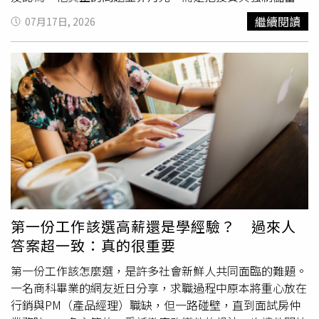
併算進生活開銷，因此整體財務狀況其實比想像中健康。該
繼續閱讀
07月17日, 2026
名男網友在
Dcard
以「有人跟我一樣幾乎月光嗎？」為題發
文，透露自己今年30歲，大學文組畢業，目前月薪約7萬
元。雖然收入高於不少上班族，但他坦言，每到月底幾乎沒
有剩餘現金，一年當中也只有公司發放獎金時，手頭才會比
較寬裕，其餘時間生活都相當緊繃。他也公開每月薪資分
配，其中25%投入公司折扣認股；20%用於所得稅、汽車牌
照稅、燃料稅、車險及定期保養等相關費用；15%支付房租
及水電；10%為電信費、生活用品、交通費與個人保險；
6%提撥勞退自提；5%為伙食費；4%則是勞健保費。原PO
表示，扣除上述固定支出後，每月真正可自由運用的薪水僅
剩約15%，而這筆錢還必須支付聚餐、娛樂、交際應酬、婚
喪喜慶紅包及其他突發開銷，因此生活幾乎沒有彈性。平時
第一份工作該選高薪還是學經驗？ 過來人
若想添購衣服、鞋子或更換手機，都只能等公司發放獎金時
答案超一致：真的很重要
再「補貨」，獎金也大多花在這些必要消費上，根本無法負
擔更多奢侈開銷，更別說存下購屋頭期款，因此忍不住感
第一份工作該怎麼選，是許多社會新鮮人共同面臨的難題。
嘆：「照這樣下去，真的還有辦法買房嗎？」然而，這份被
一名商科畢業的網友近日分享，求職過程中原本將重心放在
他形容為「月光」的收支明細曝光後，卻引來不少網友提出
行銷與PM（產品經理）職缺，但一路碰壁，直到面試房仲