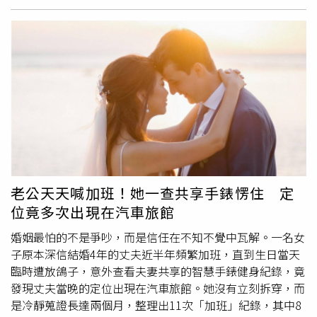
查，事件爆發後，引爆網民、投資人在PTT、
Dcard
討論，
場、承擔投資風險，日前趁股價位於相對高點時分批出清部
媒體天天報導，金管會檢查局6月22日進駐國泰投信，並於
分持股，獲利金額甚至超過一整年的薪資收入。因為投資成
7月2日擴大兵分六路進駐金控及銀行、壽險、產險、證券等
果不錯，她決定包紅包感謝一路照顧自己的父母，同時也準
子公司，實地檢查至8日，檢查局長賴欣國強調「視情況不
備一份金額不小的紅包送給公婆，並順口提到這筆錢是股票
排除延長」。金管會主委彭金隆已於立法院財委會承諾，在
投資賺來的。她透露，婆婆當時不僅欣然收下紅包，還稱讚
7月8日實地金檢結束後的7天內，即7月15日前後，金管會
她懂得理財、投資有成，讓她以為只是一次愉快的家庭互
將對外進行進一步的案情說明與初步調查發現。
動。不料幾天後，婆婆主動約她與丈夫吃飯，席間突然提起
公公目前仍背負房貸，以及過去投資失利留下的信貸，坦言
還款壓力不小，接著便直接表示：「妳股票不是賺很多嗎？
反正妳還年輕，以後還有機會再賺，不如先幫忙分擔一部分
貸款。」原PO坦言，當下完全愣住，只能尷尬回應需要先
老公天天喊加班！她一查共享手錶愣住 定
與丈夫討論。更令她難以接受的是，回家後丈夫也勸她伸出
位竟多次出現在汽車旅館
援手，認為「大家都是一家人，就幫忙一下，反正妳還有
賺」。丈夫的反應讓她相當心寒，她認為自己的投資獲利，
婚姻最怕的不是爭吵，而是信任在不知不覺中瓦解。一名女
是長期投入時間研究市場、承擔風險換來的成果，包紅包只
子原本深信結婚4年的丈夫近半年頻繁加班，直到生日當天
是出於孝心，卻被視為有能力承擔公婆債務，甚至覺得自己
臨時遭放鴿子，意外查看夫妻共享的智慧手錶健身紀錄，竟
賺的錢成了填補家庭財務缺口的工具。經過深思熟慮，原
發現丈夫當晚的定位出現在汽車旅館。她沒有立刻拆穿，而
PO最終仍決定拒絕協助償還公公貸款，並向丈夫表明，自
是冷靜蒐證長達兩個月，整理出11次「加班」紀錄，其中8