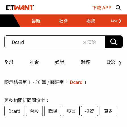
跳至主要內容區塊
下載 APP
最新
社會
娛樂
財經
⊗ 清除
全部
社會
娛樂
財經
政治
顯示結果第 1 ~ 20 筆 / 關鍵字「
Dcard
」
更多相關新聞關鍵字：
Dcard
台股
職場
股票
投資
更多