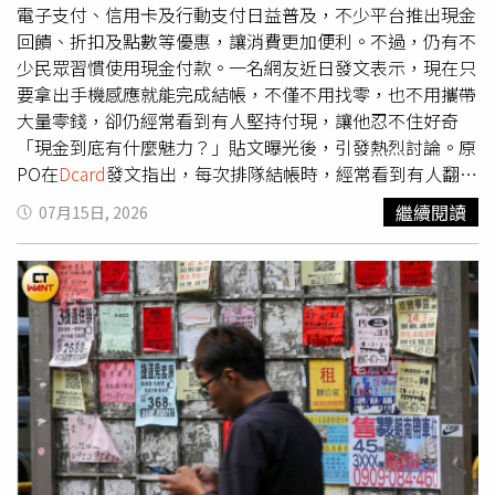
裕」、「我也是30歲、月薪約7萬元，房價太高，已經打算
對他說：「第一份工作最重要的，不是你現在會多少，而是
電子支付、信用卡及行動支付日益普及，不少平台推出現金
躺平，也不想買車了」、「現在7萬元只能搭大眾運輸，約
公司有沒有能力把你帶起來。」主管也進一步介紹，公司提
回饋、折扣及點數等優惠，讓消費更加便利。不過，仍有不
會再租車比較實際」，認為真正造成購屋困難的，仍是房價
供完整的新人體系，包括教育訓練、師徒制度等，希望協助
少民眾習慣使用現金付款。一名網友近日發文表示，現在只
與生活成本持續攀升，而非原PO的薪資水準。整起討論也
沒有經驗的新鮮人快速累積實力。這番話讓原PO回家後一
要拿出手機感應就能完成結帳，不僅不用找零，也不用攜帶
引發不少人重新思考「月光族」的定義。有網友認為，只要
路思考，開始認為，第一份工作真正重要的，也許不是眼前
大量零錢，卻仍經常看到有人堅持付現，讓他忍不住好奇
每月仍持續投資、提撥退休金或累積資產，即使手上現金不
能領多少薪水，而是有沒有人願意教、是否能培養未來創造
「現金到底有什麼魅力？」貼文曝光後，引發熱烈討論。原
多，也不能算是真正的月光族；真正的月光族，應是收入完
更高收入的能力。他坦言，自己沒有任何工作經驗，本來就
PO在
Dcard
發文指出，每次排隊結帳時，經常看到有人翻找
全用於生活與娛樂消費，沒有任何儲蓄、投資或資產累積，
不期待一開始能領高薪，反而更擔心投入一份工作多年後，
10元、5元甚至1元硬幣，結帳速度相對較慢，因此好奇除
繼續閱讀
07月15日, 2026
月底帳戶幾乎歸零。至於是否有能力買房，多數人則認為，
回頭才發現沒有學到真正有價值的能力，甚至轉職時還得重
了部分店家僅收現金外，為何還有不少人偏好以現金消費，
與其說是收入不足，不如重新檢視支出配置與財務規劃，才
新開始。原PO認為，第一份工作其實不只是選擇一份薪
「是付現比較有儀式感？還是看著鈔票一張一張拿出去，花
是影響購屋能力的關鍵。
水，更是在決定幾年後的自己會成為什麼樣的人、擁有什麼
錢比較有感覺？」甚至開玩笑表示，「難道最大的好處，就
樣的能力與生活，因此忍不住向網友請益，「第一份工作到
是可以把錢包塞得鼓鼓的，看起來比較有錢嗎？」對此，不
底該看什麼？是薪水、公司制度、能不能學到東西，還是未
少網友分享自己的使用習慣，認為現金最大的優點在於能有
來發展性？」貼文曝光後，引發不少已出社會的網友熱烈回
效控制支出。由於每次付款都是真正把鈔票拿出去，相較於
應。多數人認為，公司制度與主管是否願意帶人，是第一份
電子支付或信用卡，更容易掌握花費情況，也較不容易因付
工作最值得重視的關鍵。「有人願意教真的差很多，會直接
款太方便而增加衝動消費。另外，也有不少人指出，目前仍
影響你的成長速度」、「制度完善、有人帶，比一開始多幾
非所有店家都支援電子支付，加上不同平台及信用卡的使用
千元薪水更重要」、「發展性好的公司，比短期高薪更有價
規則不盡相同，因此現金仍是最方便、最通用的支付方式，
值」。也有人提醒，薪資與職稱同樣不能完全忽略，「第一
「花錢太方便會讓我不小心花太多」、「有時候點開手機覺