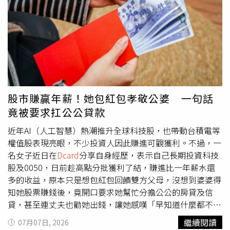
受的成本。究竟該留在雙北繼續打拚，還是回到家鄉重新開
自國泰投信官網）6月15日，國泰投信在自家官網的一則8
始，也再次掀起網友熱烈討論。
檔基金淨值重新核算公告，引發媒體好奇、追問公司與金管
會，結果金管會、國泰皆回答不出是人為疏漏申報、亦或是
勾稽系統哪裡失靈；僅知道結果，即是該部分涉及到5萬多
名受益人權益，賠償損失共達4.9億元，加計前述的全委補
償，總計9.44億元。直到6月23日蔡宏圖弟弟蔡鎮宇登門
「揮拳」，並以股東身分發聲追究督責，讓國泰宛如八點檔
霹靂劇情天天登上媒體，面對輿論與各界議論，相關單位、
股市賺贏年薪！她包紅包孝敬公婆 一句話
人物上緊發條地開始公開面對。按過往慣例，國泰金控董事
竟被要求扛公公貸款
長蔡宏圖於7月1日登場的「國泰永續金融暨氣候變遷高峰論
壇」發表演講，今年則未現身，當天則見金控總經理李長庚
近年AI（人工智慧）熱潮推升全球科技股，也帶動台積電等
率領旗下五大子公司總經理、發言人，一字排開集體向社會
權值股表現亮眼，不少投資人因此賺進可觀獲利。不過，一
大眾90度鞠躬致歉，並說明蔡宏圖對此事件的重要指示，係
名女子近日在
Dcard
分享自身經歷，表示自己長期投資科技
為國泰金首度在媒體公開事件來龍去脈。從1月到7月，將近
股及0050，日前趁高點分批獲利了結，賺進比一年薪水還
半年的時間，國泰金獲利頻創新高，股價創紀錄破百元逼近
多的收益，原本只是想包紅包回饋雙方父母，沒想到婆婆得
120元；6月12日蔡宏圖、蔡宗翰父子首度同框出席股東會
知她股票賺錢後，竟開口要求她幫忙分擔公公的房貸及信
台上，讓外界對焦三代接班身影與成績；3天後，認賠「近
貸，甚至連丈夫也勸她出錢，讓她感嘆「早知道什麼都不要
10億天價」烏龍事件露出端倪，直至7月1日，股民們更加
說」，貼文曝光後掀起熱烈討論。原PO表示，自己多年來
繼續閱讀
07月07日, 2026
瞭解是哪個環節出了狀況，導致申報系統失靈。CTWANT調
一直利用私房錢投資科技股及0050，平時都是自行研究市