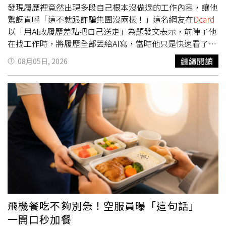
富，與沒有學貸、家庭提供穩定支持有很大關係；另有不少
發現履歷裡竟然出現多段自己根本沒做過的工作內容，讓他
人表示，存下第一桶金後，若能搭配穩健理財或投資，資產
驚訝直呼「這不就跟詐騙集團沒兩樣！」這名網友在
Dcard
累積速度將更快，也有人稱讚她在經濟獨立後仍不忘回饋父
以「用AI改履歷差點把自己送走」為題發文表示，前陣子他
母，「懂得感恩比存到100萬元更難得」、「祝福早日達成
在找工作時，將履歷全部丟給AI寫，當時他只是快速看了一
第二個100萬元」。
下，並沒有特別檢查，等到收到面試通知後，他才跑去回顧
繼續閱讀
08月05日, 2026
那份履歷，卻發現履歷上有幾段工作內容，自己根本沒做
過。原PO提到，他之所以選擇用AI，是因為AI寫得又快又
順，他只要負責找職缺丟履歷就好，沒想到AI可能認為他潛
力很好，將情緒價值給得很滿，直接幫他升級成另一個人，
像是有些專案明明只是協助，AI卻寫得像是他主導，有些技
能他只是碰過而已，AI卻描述得像他厲害到可以開課，「我
如果真的拿這份去面試，不就跟詐騙集團沒兩樣！」。原
PO感嘆，AI經常把人寫得很完美，好像每個人都抗壓性
高、溝通能力強、學習速度快，「如果照它寫的，全台灣根
本沒有菜鳥，每個都是六邊形戰士。」原PO也坦言，自己
雖然現在還是會用AI，但不敢再偷懶，一律會先由自己把經
歷寫完，再丟給AI順句子、改錯字，「萬一面試官問一句這
飛機餐吃不夠別急！空服員曝「這句話」
個專案你當時怎麼做的？你腦袋一片空白，真的會社死。」
一開口秒加餐
貼文曝光後，不少鄉民紛紛在底下留言，「為啥可以這麼相