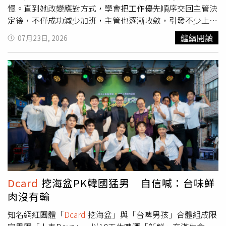
決定向男友提出分手。她坦言，男友平時對她很好，交往多
關係，通常不太會選擇外貌條件並不突出的對象，因此這類
慢。直到她改變應對方式，學會把工作優先順序交回主管決
年從未嫌棄她，也不曾因她家境較好就想占便宜，兩人相處
婚外情更可能是在原有關係中缺乏情感共鳴，進而向外尋求
定後，不僅成功減少加班，主管也逐漸收斂，引發不少上班
一直相當平順。然而，這次事件讓她發現，男友內心始終無
慰藉，而不是單純迷戀年輕或漂亮。另一派網友則認為，把
族共鳴。一名網友日前在
Dcard
以「我主管超愛下班前丟工
繼續閱讀
07月23日, 2026
法真正接受別人透過努力獲得較好的生活，甚至在自己遭遇
焦點放在41歲其實沒有太大意義，「37歲和41歲也才差4
作」為題發文表示，公司規定下午6點下班，但主管幾乎養
挫折時，希望別人的生活不要比自己幸福，這樣的價值觀差
歲，有什麼好大驚小怪？」「年輕就是最大的優勢嗎？」
成固定習慣，總是在下午5點50分左右、大家收好包包準備
異，才是她決定放下這段感情的關鍵原因。貼文曝光後掀起
「如果年輕女生除了年紀小之外沒有其他優點，時間久了還
離開時，才突然走過來交辦新工作，要求當天完成。原PO
熱烈討論，不少網友留言表示，「很多人只看見別人今天過
是會膩。」也有人反問，「正宮除了比較年輕之外，還有什
表示，自己剛到公司時認為新人本來就應該配合，因此每次
得好，卻沒看到背後付出的代價」、「你爸爸享受的是努力
麼值得拿來比較？」認為成熟女性累積的人生閱歷、溝通能
都留下加班把事情做完，沒想到主管非但沒有因此提前交辦
幾十年後的成果，不是幸運得來的」、「真正該檢討的是羞
力、情緒穩定度，以及待人處事方式，都可能是吸引異性的
工作，反而愈來愈常在下班前才分派任務。最令她難以接受
辱他爸爸的主管，而不是羨慕別人的人生」，也有人認為，
原因，未必是年輕女性能夠取代。不少網友最後也強調，第
的是，有次她加班完成工作後，隔天主管竟直接對她說：
男方真正介意的並非主管，而是長期累積的心理落差與比較
三者的年齡、外貌或條件，其實都不是事件真正的重點。無
「效率可以再快一點嗎？」讓她相當傻眼，心想工作都已經
心態，若價值觀無法取得共識，即使繼續交往，未來婚姻與
論外遇對象是年輕或年長，都無法合理化婚內出軌的行為。
快下班才交辦，到底還能要求多快完成。她指出，主管這種
家庭也可能因此產生更多衝突。
真正值得討論的，是婚姻中是否缺乏溝通、理解與情感交
臨時交辦工作的情況後來越來越頻繁，直到某次對方再次在
流，以及當事人是否選擇以正確方式面對感情問題，而不是
下班前十分鐘交辦新任務，她沒有像以往一樣直接答應，而
透過背叛伴侶來解決；至於婚外情會發生的原因，往往牽涉
是向主管說明，目前手上還有兩項工作正在進行，如果今天
Dcard
挖海盆PK韓國猛男 自信喊：台味鮮
情感需求、相處模式、自我控制能力及婚姻互動等多重因
優先處理新的工作，原本的進度勢必得延後，因此請主管決
肉沒有輸
素，並非僅憑年齡或外貌就能解釋。
定希望先完成哪一項。沒想到主管聽完後沉默了一下，最後
改口表示原本的工作可以隔天再完成。原PO認為，自從開
知名網紅團體「
Dcard
挖海盆」與「台啤男孩」合體組成限