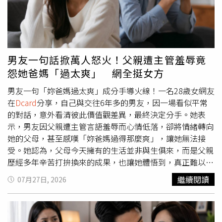
確實感到飢餓，機組人員通常仍會視情況提供米果、餅乾或
酸「我都有錯覺了，追蹤的KOL會互相排列組合在一起」，
其他小點心協助充飢；另外，若有素食、宗教餐、兒童餐等
不過也有人讚兩人又帥又美很配，祝她們幸福。兩人用文字
特殊餐需求，最好在訂票後或起飛前先完成預訂，以免因餐
隔空調情。（圖／翻攝Yin IG）說到Yin，她和雙胞胎姊妹Yei
點數量有限，當天無法臨時供應。綜合空服員與旅客分享，
曾是HBL女籃選手，現在是多領域工作者，姊妹共同經營
多數人認為飛機上想多吃一份餐點並非禁忌，關鍵在於是否
YouTube頻道「雙生過日子」有11萬訂閱，Yin個人IG也有
男友一句話掀萬人怒火！父親遭主管羞辱竟
掌握正確時機與態度。由於飛機餐配額有限，若人人都要求
15萬追蹤數，在網路上小有名氣。Yin整個人散發正面陽光
怨她爸媽「過太爽」 網全挺女方
第二份，不僅可能影響其他乘客權益，也會增加空服員送餐
形象，是個戶外運動咖，坦然、自信且帥氣的生活態度，質
負擔，因此最好的方式仍是耐心等候全機配餐完成，再以禮
感極佳的風格吸引大批忠實粉絲。郭源元過去就曾傳女女
男友一句「妳爸媽過太爽」成分手導火線！一名28歲女網友
貌方式詢問「如果還有剩餐，可以再給我一份嗎？」若仍有
戀，曾被拍與帥T髮型師Manson Ann約會，她當時否認戀
在
Dcard
分享，自己與交往6年多的男友，因一場看似平常
剩餘，通常都有機會如願加餐；若沒有，也應尊重空服員的
情，但直呼戀愛不分性別，婚姻平權後，也不排除跟女生結
的對話，意外看清彼此價值觀差異，最終決定分手。她表
安排。
婚。不過後來雙方有些感情糾紛，兩人對話紀錄外流，坐實
示，男友因父親遭主管言語羞辱而心情低落，卻將情緒轉向
曾經交往過，還因郭源元疑似劈腿而分手收場，雙方更為此
她的父母，甚至感嘆「妳爸媽過得那麼爽」，讓她無法接
而鬧上警局。對於2人的關係，經紀人表示，還沒有聯繫上
受。她認為，父母今天擁有的生活並非與生俱來，而是父親
郭源元，「因為私領域的事情我不會干涉，所以無法代為回
歷經多年辛苦打拚換來的成果，也讓她體悟到，真正難以跨
答，但他們認識很久了，常在活動上遇到，最近比較常出去
越的不是家境，而是對努力與人生的看法不同。貼文曝光
繼續閱讀
07月27日, 2026
而已吧。」也表示郭源元是個「I人」，很樂見她出門跟朋
後，引發大批網友熱議。原PO表示，她與男友同為28歲，
友互動。
交往超過6年。男友一直認為她家境優渥，時常把「妳家很
有錢」掛在嘴邊。她坦言，自家目前確實算得上小康，父親
擔任公司主管、母親是家庭主婦，家中居住透天厝，另有一