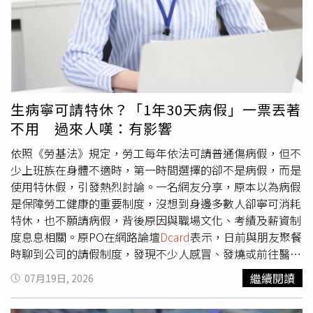
上再離職比較保險」、「我覺得你公職外的夢想來得重要許
疑余函彌的長裙（左）與澳洲品牌高度相似。（圖／翻攝自
多，不要猶豫離職吧」。
MUMM、MESHKI官網）雖然貼文已刪除，但官網上仍能看
到陷入爭議的長裙。（圖／翻攝自MUMM官網）但在文章
PO出後，有網友貼出澳洲知名品牌MESHKI的官網照片，只
見MESHKI也販賣一款與MUMM看起來幾乎一模一樣的白色
洋裝，就連鏤空部份以及腰間打結處都非常相似，而
MESHKI的商品是在去年下半年推出，MUMM則是不久前才
生病寧可請特休？「1年30天病假」一票丟著
有這款商品。網友便留言詢問「請問這樣是抄襲嗎」，結果
不用 過來人嘆：有影響
不久後余函彌便把宣傳商品的文章刪除，但在MUMM的官
網仍能看到這件裙子，究竟是致敬還是抄襲相當耐人尋味。
依照《勞基法》規定，勞工每年依法可請普通傷病假，但不
多年來余函彌的品牌鬧出不少爭議。（圖／翻攝自余函彌
少上班族在身體不適時，第一時間選擇的卻不是病假，而是
IG）雖然余函彌的品牌營收相當可觀，但一路走來風波不
使用特休假，引發熱烈討論。一名網友分享，原本以為病假
斷，她創立的第一個服飾品牌Bonbon chic因高價販售便宜
是保障勞工健康的重要制度，沒想到身邊多數人卻寧可消耗
的淘寶貨，引來許多網友撻伐。對此品牌出面澄清，表示部
特休，也不願請病假，背後原因與職場文化、考績及薪資制
分商品為自行開發設計，並非直接向淘寶批貨，希望外界不
度息息相關。原PO在網路論壇
Dcard
表示，日前與朋友聚餐
要過度解讀，不過之後Bonbon chic仍結束營業。本刊曾報
時聊到公司的請假制度，發現不少人感冒、發燒或前往醫院
導余函彌的商品（左）疑似抄襲華裔設計師王大仁作品。
看診，都會優先使用特休，而請病假。他認為，病假本來就
繼續閱讀
07月19日, 2026
（圖／翻攝自
Dcard
）此外，2020年時時報周刊CTWANT也
是提供勞工身體不適時休養使用，特休則是留給休閒、陪伴
報導過余函彌的YuYu Active有6款商品涉嫌抄襲，對象包括
家人或安排私人行程，生病還要拿自己的特休來「換休