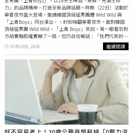
始要求主管協助排定工作優先順序後，對方也發現她不再默
定男團「上青Boyz」，以18天生啤酒「新鮮、充滿生命
默接受所有要求，下班前臨時交辦工作的情況因此少了許
力」的品牌精神，打造全新品牌話題。昨晚（22日）活動於
多。不過，主管之後開始把快下班才冒出的工作轉交給另一
寧夏夜市盛大登場，邀請韓國頂級猛男團體 Wild Wild 與
名同事。對方事後向她抱怨，她便分享自己的做法，建議同
「上青Boyz」同台演出，，封街嗨翻寧夏夜市。面對韓國
事每天固定在下午4點及5點各主動詢問主管一次，是否還有
頂級猛男團 Wild Wild，「上青 Boyz」笑說，第一眼看到對
其他工作需要協助，提前確認當天工作內容，不讓主管有機
方結實胸肌確實嚇了一跳，但仍自信喊話：「我們代表的是
會等到下班前才突然加派任務。原PO表示，同事照著做
最正宗的台味鮮肉，台味鮮肉沒有輸！」 談到收到品牌邀
繼續閱讀
07月23日, 2026
後，主管確實較少再利用下班前臨時交辦工作，久而久之似
請，並與「台啤男孩」合體組成限定男團，挖海盆笑說，所
乎也意識到這樣的安排並不妥當，原本經常上演的「下班前
有人第一時間都忍不住直呼：「台啤瘋了吧？居然找我
突襲」明顯減少。她也坦言，並非所有主管都願意改變，有
們！」團員表示，私下聚會本來就很愛喝18天生啤酒，因為
些人仍堅持事情一定要當天完成。因此，她現在遇到臨時新
18天就是「新鮮」的代表，也笑認自己很符合18天敢放、
增的工作，都會直接向主管說明，如果今天一定要完成新的
敢玩的精神。既然「品牌爸爸」這麼大膽，他們也決定拿出
任務，原本正在處理的工作就得往後延，再請主管決定優先
最真實、完全不裝模作樣的態度迎戰。 Wild Wild此次特別
順序。她認為，與其默默把所有事情攬下來，不如把工作排
跨海來台，在寧夏夜市「千歲宴」台式辦桌現場演出，團員
序的決定權交還給主管，才能避免所有壓力都落在自己身
直呼這次體驗「太神奇、太瘋狂」，過去無論在韓國或其他
上。貼文曝光後掀起熱烈討論，不少網友直言，主管在下班
國家，大多是在劇場演出，這次卻直接站上充滿台灣煙火氣
前才交辦工作，根本是在測試員工的服從度，「越配合只會
的辦桌舞台，是從未有過的新鮮體驗。談到現場喝到0至7°C
越容易被凹」、「新人最容易被當成理所當然」、「真正有
冷藏直送的18天生啤酒，Wild Wild表示，18天在韓國其實
效的方法不是硬碰硬，而是讓主管自己決定工作的優先順
相當有名，每次來台灣都一定會喝，清爽順口的口感與台灣
好不容易考上！30歲公務員想辭掉「0壓力涼