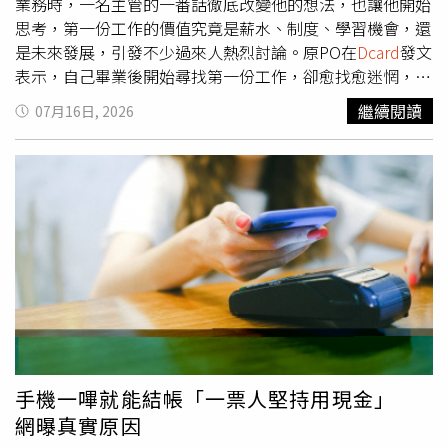
不同看法，認為原PO對月光族的定義有所誤解。許多人指
業務時，一名主管的一番話徹底改變他的想法，也讓他開始
出，每月投入25%的公司折扣認股，本質上屬於投資或資產
思考，第一份工作的價值究竟是薪水、制度、學習機會，還
累積，而非日常消費；另外每月提撥6%的勞退自提，也屬
是未來發展，引發不少過來人熱烈討論。原PO在
Dcard
發文
於退休儲蓄，因此不能直接視為把薪水「花光」。不少網友
表示，自己畢業後開始尋找第一份工作，卻愈找愈迷惘，認
留言表示，「25%公司折扣認股，快2萬元了，這本來就是
為商科背景看似選擇很多，卻又不知道真正適合什麼職務。
繼續閱讀
07月16日, 2026
投資的一種」、「25%算是強制儲蓄，沒有月光族那麼
一開始他鎖定行銷工作，但面試幾家公司後發現，不僅起薪
慘」、「你不是月光，你有25%是折扣認股，這要放進財務
普遍偏低，工作內容還相當繁雜，幾乎什麼都要負責。他透
規劃裡」、「有認股就代表有投資或儲蓄，怎麼會算月
露，不少主管都告訴他，這份工作可以接觸許多領域、學到
光」、「真正的月光族，是薪水全部花在生活和娛樂，沒有
很多東西，但他始終抱持疑問，「學很多」究竟代表能真正
任何準備或計畫，月底什麼都沒留下」、「我以為月光族是
累積專業能力，還是只是工作內容包山包海、所有事情都得
基本開銷加娛樂把錢花光，原來投資也算月光嗎？」另外，
自己做。之後，他又陸續投遞不少PM職缺，但不是遲遲沒
也有不少人將焦點放在原PO的支出結構，認為真正需要檢
有消息，就是面試後收到婉拒通知，讓他一度懷疑自己的能
視的是養車成本。有人指出，汽車相關支出占薪資20%，比
力，也對求職越來越沒有信心。直到最近開始接觸業務工
例偏高，「我月薪5萬2都能買房，只是沒有買車」、
作，他才發現，房仲與自己原本想像中的模樣並不相同。原
「20%的汽車支出太高了，可以重新規劃」、「如果把車子
PO表示，自己過去一直認為房仲就是每天跑客戶、收入不
相關開銷降低、暫停勞退自提，甚至將認股資產適度運用，
穩、完全依賴業績與獎金，甚至沒有成交就沒有收入，因此
每月可調度資金立刻增加不少，買房其實完全有機會」。不
從未將房仲列入考慮。不過，當他看到有房仲業者開出新人
手機一嗶就能結帳「一票人堅持用現金」
過，也有另一派網友認為，在雙北等高房價地區，即使月薪
第一年月薪可達6萬元的條件後，決定抱著嘗試的心態前往
網曝真實原因
7萬元，仍難以稱得上寬裕。「70K在北部確實也不算富
面試。面試過程中，主管得知他最擔心的是學不到東西，便