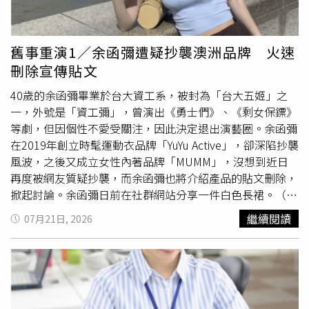
路」。貼文曝光後，網友意見兩極，有人勸原PO不要衝
動，「既然是好缺就待著，跳脫舒適圈換來的99.99%是痛
苦，不會比較好」、「我是覺得不要…到時候考到爛缺，你
舊事重演1／余函彌遭疑抄襲澳洲品牌 火速
是不是又想逃，變成輪迴。你可以去進修之類的，做些有興
刪除宣傳貼文
趣的事」、「覺得先不要辭，或者說要辭也等薪水累積到可
以讓你有3到5年的餘裕可以不工作再辭」、「同事從好缺跳
40歲的余函彌畢業於台大資工系，被封為「台大五姬」之
過來，年輕有拼勁，現在悔不當初」、「我從40歲考兩年都
一，外號是「資工彌」，曾演出《勇士們》、《剩女保鏢》
是分發屎缺，爽缺不是你考試會有的，妳要珍惜眼前」、
等劇，但因個性不愛受關注，因此決定退出演藝圈。余函彌
「壓力0非常好，你可以在人生遇到任何狀況的時候輕鬆的
在2019年創立時髦運動衣品牌「YuYu Active」，卻深陷抄襲
維持住現金流跟一定的規律作息，不要隨便放棄爽缺」。不
風波，之後又成立女性內著品牌「MUMM」，沒想到近日
過，也有人支持原PO追夢，「同樣好缺+1想走。有些還在
再度被網友質疑抄襲，而余函彌也將介紹產品的貼文刪除，
屎缺的人辛苦了，或許我們這樣說有點在炫耀，但有時候大
掀起討論。余函彌日前在社群網站分享一件白色長裙。（圖
環境爛，單位的不錯的矛盾點讓人每天想法猶疑不決心還是
／翻攝自余函彌Threads）日前余函彌在社群網站分享一件
繼續閱讀
07月21日, 2026
很累」、「我也是調到涼缺（但還是有缺點）後想離職，可
白色長袖連身洋裝，上身採用深V領設計，領口邊緣至胸前
能就是因為在涼缺，所以更有時間思考自己的人生」、「涼
融入蕾絲滾邊，胸口下方及腰處則運用了倒V字型的半透膚
缺真的很浪費時間，不如精進自己 讓賺錢的效率提高」、
蕾絲拼接，下身則是魚尾狀的裙擺，看起來既性感又優雅。
「涼缺更好準備，但確定考上並分到好缺再走，另外涼缺不
余函彌更發文介紹：「有胸墊的洋裝好方便！！巴黎女生說
也可以追夢，等夢想可以轉換成更好收入再辭職」、「先考
他們不知道有這種東西，覺得台灣走在很前面。」有網友質