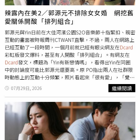
用，多數都必須依照食品安全規定處理，因此若還有剩餘，
提供給仍有需求的旅客，不僅能避免浪費，也能讓餐點發揮
辣露內在美2／郭源元不排除女女婚 網挖舊
最大價值。不過，如果當天餐點剛好全部發完，或剩餘數量
愛關係開酸「排列組合」
不足，就只能婉拒乘客的要求。不少旅客也分享自己的「加
餐」經驗，有人原本只是詢問是否能另外付費購買一份飛機
郭源元與Yin日前在大佳河濱公園S2O音樂節十指緊扣、親密
餐，沒想到空服員直接送上3盒主餐；有人在經濟艙幸運吃
互動的畫面被時報周刊CTWANT直擊，不過，兩人在網路上
到剩餘的商務艙餐點；也有人因擔心抵達目的地前肚子餓，
已經互動了一段時間，一個月前就已經有眼尖網友在
Dcard
詢問是否能多拿幾個餐包，結果一次獲得5個。還有人不到
彩虹板發文爆料，甚至有人開酸「排列組合」。有網友在
幾分鐘就把飛機餐吃完，收餐時空服員主動關心是否還餓，
Dcard
發文，標題為「Yin有新戀情嗎」，看得出Yin在同圈
最後又送來第二份餐點；甚至有人只是詢問是否有剩餘堅
中的討論度可能比郭源元還要高。原 PO指出兩人在社群限
果，空服員乾脆請他打開背包，把整籃未發完的小包裝堅果
時動態上的互動十分頻繁，照片看起來「很有愛」，「覺得
全部放進包包，讓不少網友笑稱，「有一種餓叫空服員怕你
她們兩個超配的」。兩人日常打卡地點都高度重疊，早已露
繼續閱讀
07月29日, 2026
餓」、「有問真的有機會」。除了Threads討論外，過去
出戀愛蛛絲馬跡。郭源元跟Yin與一群朋友聚會，顯見關係
Dcard
也曾有前長榮航空空服員分享，飛機餐與餐包通常都
不是秘密。（圖／翻攝郭源元IG）貼文曝光後，下方留言區
是依照旅客數量配置，若每位乘客都正常取餐，幾乎不會有
迅速分成兩派論戰，酸民冷嘲熱諷，又是圈內「排列組
剩餘。不過，在紅眼航班、長程航班或部分短程航班，由於
合」，Yin曾經跟攝影師余惟交往，而余惟跟郭源元又是認
有人睡覺、沒有食慾或自行準備餐點，送餐結束後仍可能留
識十多年的好友，郭源元則是曾跟帥T髮型師Manson Ann交
下部分餐點，因此只要還有剩餘，多半都會提供給有需要的
往，網友直呼「百感交集，但感情是兩個人的事情，他們開
旅客。前空服員也提到，即使飛機餐真的沒有剩下，若旅客
心就好」、「我也是都退追！感覺就是交錯複雜」，也有人