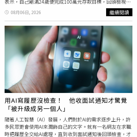
表示，自己剛滿24歲便完成100萬元存款目標，回頭檢視這
一路的過程，她坦言，最大的優勢並非收入特別高，而是家
繼續閱讀
08月06日, 2026
庭讓她在求學階段沒有背負學貸，也不需要為基本生活費煩
惱，因此能比許多同齡人更早開始累積財富。她指出，學生
時期大部分時間都與家人同住，平時食宿由家中負擔，每週
零用錢約500元，生活開銷相當單純，因此花費不高。除了
固定零用錢外，她也沒有閒著，而是利用課餘時間經營網路
販售貼圖、卡片，並承接合作案件增加收入，將賺來的錢持
續存下，逐步累積出第一桶金。踏入職場後，她開始獨自負
擔房租與日常生活開銷，不再依賴父母提供生活費，正式邁
向經濟獨立。雖然父母從未要求她支付孝親費，但她始終記
得家人過去的照顧，因此每逢過年、父母生日及重要節日，
都會主動包紅包或準備禮物，希望讓父母感受到自己的心
意。她也坦言，工作後並非一路順遂，面對繁忙工作時，也
用AI寫履歷沒檢查！ 他收面試通知才驚覺
曾覺得疲憊、想放棄，但每當想到自己一步步累積而來的存
「被升級成另一個人」
款，以及看見父母收到紅包時露出的笑容，就覺得所有努力
都有了意義，也激勵自己繼續朝下一個100萬元目標前進。
隨著人工智慧（AI）發展，人們對於AI的需求逐步上升，許
貼文曝光後，引發網友熱烈討論，不少人認為，能在24歲存
多民眾更會使用AI來潤飾自己的文字。就有一名網友在求職
到100萬元確實相當不容易，但也指出，原PO能提早累積財
時把履歷全交給AI處理，直到收到面試通知後回頭檢查，才