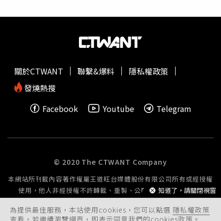
嘆，與上一代相比，如今薪資成長幅度遠遠追不上房價及物
價，生活成本一年比一年高，年輕人並非不願意努力，而是
在支付各項必要支出後，真正能存下來的錢十分有限，更別
說還要靠自己存到購屋頭期款，因此對未來難免感到焦慮與
無力。貼文曝光後，網友意見兩極，不少人認為真正的關鍵
在於每月高達1萬5000元的孝親費，占了薪資相當高的比
關於CTWANT
聯繫&爆料
隱私權政策
例，「最大的問題就是孝親費給太多了」、「月薪4萬卻先
拿1萬5000元回家，剩下當然很難存錢」、「如果父母還在
發燒熱搜
工作，其實可以和家人討論調整金額」、「先降到1萬元，
Facebook
Youtube
Telegram
等薪資增加再提高，正常父母應該都能理解」。也有人指
出，若是住在家裡、生活開銷由父母分擔，給較高的孝親費
或許合理，但若還需自行負擔房租及生活費，確實容易讓財
務陷入吃緊。此外，也有不少網友認為，即使不計算孝親
費，現今房租、餐費及物價持續上漲已是不爭事實，4萬元
© 2020 The CTWANT Company
薪資看似不低，但扣除基本生活開銷後，能真正存下的金額
本網站所刊載內容著作權屬王道旺台媒體股份有限公司所有或經授權
仍相當有限，因此認為問題並非只有孝親費，而是低薪、高
使用，他人非經授權不許轉載、重製、公開播送或公開傳輸。
知道了，請關閉視窗
物價與高房價共同造成的生活壓力，也讓「年輕人到底該如
何存錢」再次成為討論焦點。
為提供最佳服務，本站使用cookies，您可以點選
隱私權政策
查看，若繼續瀏覽網頁，即表示同意我們的cookies政策。