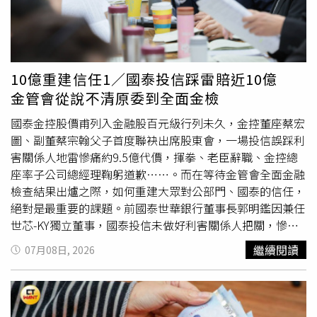
至少能降低生活成本，也算是及早停損。這番言論引起不少
人共鳴。有網友分享，自己近期就因房東收回房子被迫搬
家，重新找房才發現租金比兩年前高出不少，因此決定結束
北漂生活，準備返回南部工作；也有人表示，若能在中南部
找到月薪5萬元以上的工作，整體生活品質反而比留在雙北
10億重建信任1／國泰投信踩雷賠近10億
更舒適。不過，也有更多網友持不同看法，認為北漂是否值
金管會從說不清原委到全面金檢
得，不能只看房租支出，而是要綜合薪資、職涯發展與人生
規劃。有網友表示，若月薪達10萬元，即使每月支付2萬元
國泰金控股價甫列入金融股百元級行列未久，金控董座蔡宏
房租，仍有不錯的存錢空間；也有人直言，雙北工作機會較
圖、副董蔡宗翰父子首度聯袂出席股東會，一場投信誤踩利
多、升遷及跳槽速度快，累積幾年經驗後，薪資成長幅度往
害關係人地雷慘痛約9.5億代價，揮拳、老臣辭職、金控總
往遠高於其他縣市，因此自己從未後悔北漂。另外，也有不
座率子公司總經理鞠躬道歉……。而在等待金管會全面金融
少人點出，每個人的家庭背景不同，並非所有人都有家鄉可
檢查結果出爐之際，如何重建大眾對公部門、國泰的信任，
以回。有網友表示，自己北漂並非單純為了工作，而是希望
絕對是最重要的課題。前國泰世華銀行董事長郭明鑑因兼任
遠離原生家庭；也有人透露，父母至今仍是租屋族，根本沒
世芯-KY獨立董事，國泰投信未做好利害關係人把關，慘賠
有屬於自己的房子，回鄉不但薪水更低，也未必能改善生
近10億元的風波，今年1月國泰例行性檢查赫然發現出事
繼續閱讀
07月08日, 2026
活，因此即使面對高房租，仍會選擇留在台北努力打拚。討
了，並緊急通報金管會，已就全委部分先補償法人客戶共達
論串曝光後，支持與反對意見各有擁護者。有人認為，北漂
4.54億元。此時，金管會、國泰金皆未公開發生此事。國泰
最大的代價就是居住成本與購屋壓力；也有人認為，只要能
投信於2026年6月15日在官網的一則「基金淨值重新核算暨
換來更好的薪資、職涯發展與生活選擇，高房租仍是可以接
投資人權益保障」公告，掀開10億天價踩雷風暴。（圖／截