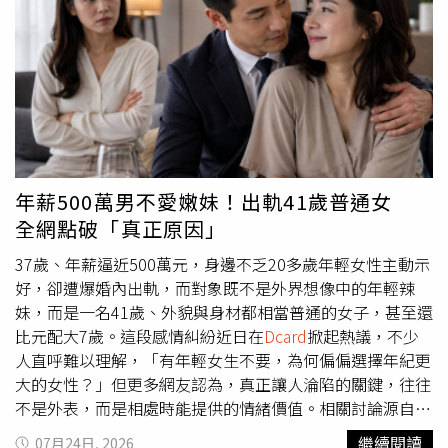
間房屋出租，父母各自擁有一輛汽車，自己成年時父親也買
了一輛車供她代步；相較之下，男友父親是技師、母親擔任
小公司行政人員，家中僅有一輛車。不過，她強調，男友看
到的是現在，卻沒有真正理解一家人走過的艱辛。她回憶，
幼稚園時祖父因創業失敗欠下超過600萬元債務，當時全家
僅靠父親一人工作維持生計，父親還與叔叔共同協助償還債
務，歷時約10年才終於還清。那段日子家中經濟十分拮据，
母親曾告訴她，小時候穿的衣服多半由外婆購買，就連生日
年薪500萬男不愛嫩妹！出軌41歲普通女
或過年想要一份小禮物，都因家裡沒有多餘預算而無法實
全網點破「真正原因」
現。原PO指出，父親一路從基層做起，收入從每月3、4萬
元一路增加到十多萬元，但生活始終十分節省，把大部分收
37歲、年薪逼近500萬元，身邊不乏20多歲年輕女性主動示
入都投入家庭。即使隨身使用的皮鞋、公事包已經老舊，也
好，卻遭爆婚內出軌，而對象既不是外界想像中的年輕辣
捨不得更換；母親曾買雞精替他補身體，他還因覺得太花錢
妹，而是一名41歲、外貌與身材都相當普通的女子，甚至還
而要求退貨。為了爭取更好的發展，父親除了全職工作外，
比元配大7歲。這段感情糾紛近日在
Dcard
掀起熱議，不少
還利用下班及假日完成碩士、博士學位，平日總是清晨出
人直呼難以理解，「有年輕女生不要，為何偏偏選擇年紀更
門、深夜返家，假日也幾乎都在進修，她從小到大幾乎沒看
大的女性？」但更多網友認為，真正讓人淪陷的關鍵，往往
過父親真正放鬆休息。直到家中債務還清、經濟逐漸改善
不是外表，而是相處時能提供的情緒價值。相關討論源自
後，父親才陸續購置房產，也替自己與母親換了兩、三百萬
Dcard
一則貼文，發文者表示，身邊一名男性友人現年37
繼續閱讀
07月24日, 2026