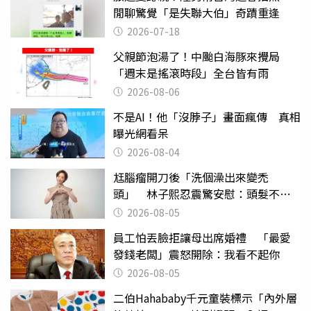
閒聊驚覺「是失聯大伯」奇蹟重逢
2026-07-18
父親節泡湯了！中颱白海豚來攪局
「週末是搖滾時段」全台皆有雨
2026-08-06
不是AI！他「沒脖子」畫面瘋傳 真相
曝光網看呆
2026-08-04
尪腦瘤開刀後「洗個澡出來變禿
頭」 林子熙忍震驚安慰：頭髮不重
要
2026-08-05
員工怕丟臉拒讓母出席婚禮 「最愛
發錢老闆」震怒開除：我看不起你
2026-08-05
二伯Hahababy千元童裝標示「內外層