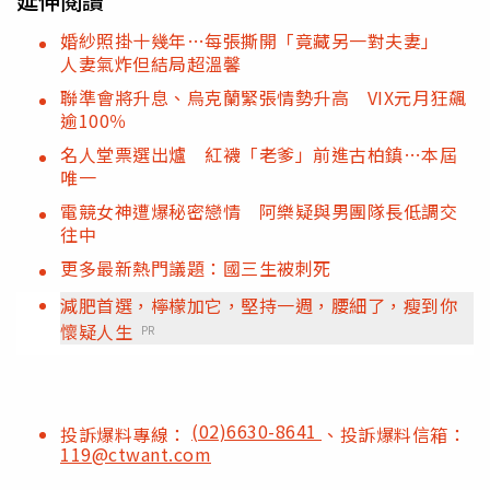
延伸閱讀
婚紗照掛十幾年…每張撕開「竟藏另一對夫妻」
人妻氣炸但結局超溫馨
聯準會將升息、烏克蘭緊張情勢升高 VIX元月狂飆
逾100％
名人堂票選出爐 紅襪「老爹」前進古柏鎮…本屆
唯一
電競女神遭爆秘密戀情 阿樂疑與男團隊長低調交
往中
更多最新熱門議題：國三生被刺死
減肥首選，檸檬加它，堅持一週，腰細了，瘦到你
懷疑人生
PR
(02)6630-8641
投訴爆料專線：
、投訴爆料信箱：
119@ctwant.com