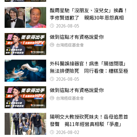
酸周星馳「沒朋友、沒兒女」挨轟！
李修賢道歉了 親揭30年恩怨真相
2026-08-05
做到這點才有資格說愛你
台灣癌症基金會
外科醫誤接器官！病患「腸道閉環」
無法排便險死 同行看傻：糟糕至極
2026-08-05
做到這點才有資格說愛你
台灣癌症基金會
陽明交大教授砍死妹夫！岳母追思首
發聲 揭11年經營真相駁「爭產」
2026-08-02