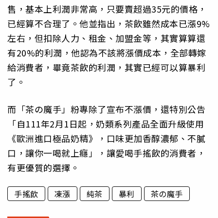
售，基本上利潤非常高，只要賣超過35元的價格，
已經算不合理了。他並指出，茶飲雖然成本已漲9%
左右，但扣除人力、租金、加盟金等，其實算算還
有20%的利潤，他認為不該將漲價成本，全部轉嫁
給消費者，畢竟茶飲的利潤，其實已經可以算暴利
了。
而「茶の魔手」粉專除了宣布不漲價，還特別公告
「自111年2月1日起，奶類系列產品全面升級使用
《歐洲進口極品奶精》，口味更加香醇濃郁、不膩
口，讓你一喝就上癮」，讓愛喝手搖飲的消費者，
有更優質的選擇。
手搖飲
凍漲
純茶
暴利
茶の魔手