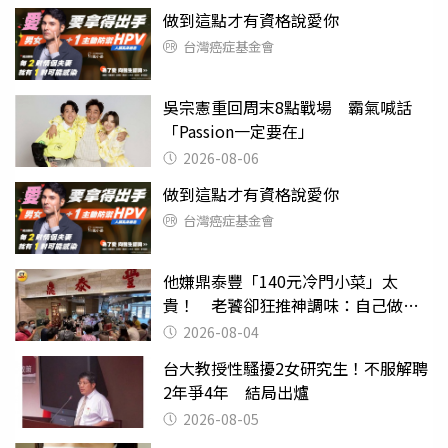
做到這點才有資格說愛你
台灣癌症基金會
吳宗憲重回周末8點戰場 霸氣喊話
「Passion一定要在」
2026-08-06
做到這點才有資格說愛你
台灣癌症基金會
他嫌鼎泰豐「140元冷門小菜」太
貴！ 老饕卻狂推神調味：自己做不
出來
2026-08-04
台大教授性騷擾2女研究生！不服解聘
2年爭4年 結局出爐
2026-08-05