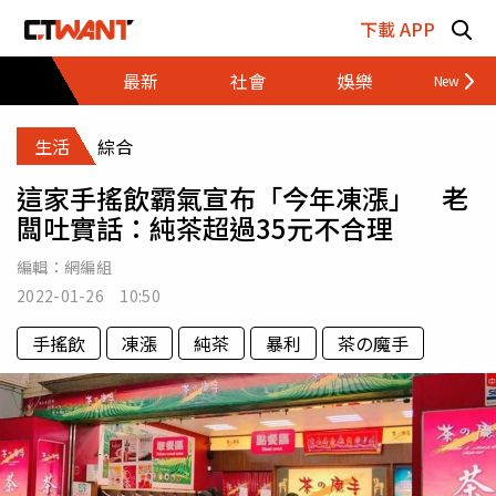
跳至主要內容區塊
下載 APP
最新
社會
娛樂
財經
生活
綜合
這家手搖飲霸氣宣布「今年凍漲」 老
闆吐實話：純茶超過35元不合理
編輯：
網編組
2022-01-26 10:50
手搖飲
凍漲
純茶
暴利
茶の魔手