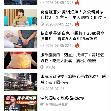
山：台灣真的是寶島
2026-08-05 13:28
開會照意外變網紅照！女公務員妝
容掀2千則留言 本人怒嗆：化妝有
錯嗎
2026-08-05 22:43
私密處長滿白色小顆粒！20歲男崩
潰求診 醫曝5大真相別再誤會
2026-08-05 22:10
腹部脂肪的「剋星」找到了，常吃這
幾物，吃走大肚囊，瘦出小蠻腰
新素簡
東京玩到沒梗？旅遊老手改衝2地 網
喊：去了回不來
2026-07-23
做到這點才有資格說愛你
台灣癌症基金會