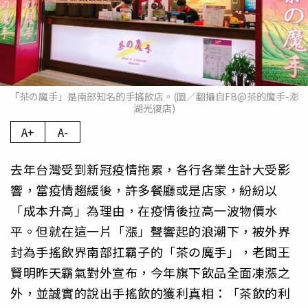
「茶の魔手」是南部知名的手搖飲店。(圖／翻攝自FB@茶的魔手-澎
湖光復店)
A+
A-
去年台灣受到新冠疫情拖累，各行各業生計大受影
響，當疫情趨緩後，許多餐廳或是店家，紛紛以
「成本升高」為理由，在疫情後拉高一波物價水
平。但就在這一片「漲」聲響起的浪潮下，被外界
封為手搖飲界南部扛霸子的「茶の魔手」，老闆王
賢明昨天霸氣對外宣布，今年旗下飲品全面凍漲之
外，並誠實的說出手搖飲的獲利真相：「茶飲的利