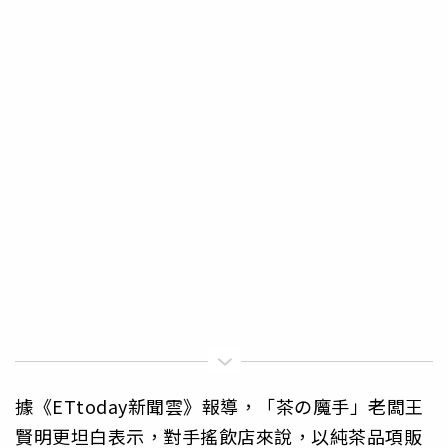
據《ETtoday新聞雲》報導，「茶の魔手」老闆王
賢明更坦白表示，對手搖飲店來說，以純茶品項販