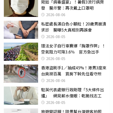
宛如「病毒盛宴」！暑假3流行病齊
發 醫示警：再次戴上口罩吧
2026-08-06
私密處長滿白色小顆粒！20歲男崩潰
求診 醫曝5大真相別再誤會
2026-08-05
環法女子自行車賽爆「胸罩作弊」！
空氣阻力可降3.6％ 官方急出手
2026-08-05
香港盜刷手1／抽成45%！港男3度來
台爽撈百萬 買房下斡先住看守所
2026-08-06
駐英代表處徵行政助理「5大條件出
爐」 網見薪水傻眼：乾脆找志工
2026-08-05
旅遊變認親！陸男幫台灣遊客拍照