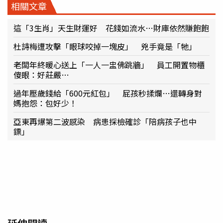
相關文章
這「3生肖」天生財運好 花錢如流水…財庫依然賺飽飽
杜詩梅遭攻擊「眼球咬掉一塊皮」 兇手竟是「牠」
老闆年終暖心送上「一人一盅佛跳牆」 員工開置物櫃
傻眼：好莊嚴…
過年壓歲錢給「600元紅包」 屁孩秒揉爛…還轉身對
媽抱怨：包好少！
亞東再爆第二波感染 病患採檢確診「陪病孩子也中
鏢」