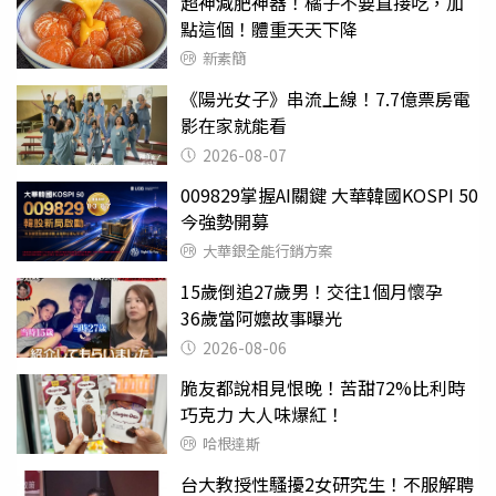
超神減肥神器！橘子不要直接吃，加
點這個！體重天天下降
新素簡
《陽光女子》串流上線！7.7億票房電
影在家就能看
2026-08-07
009829掌握AI關鍵 大華韓國KOSPI 50
今強勢開募
大華銀全能行銷方案
15歲倒追27歲男！交往1個月懷孕
36歲當阿嬤故事曝光
2026-08-06
脆友都說相見恨晚！苦甜72%比利時
巧克力 大人味爆紅！
哈根達斯
台大教授性騷擾2女研究生！不服解聘