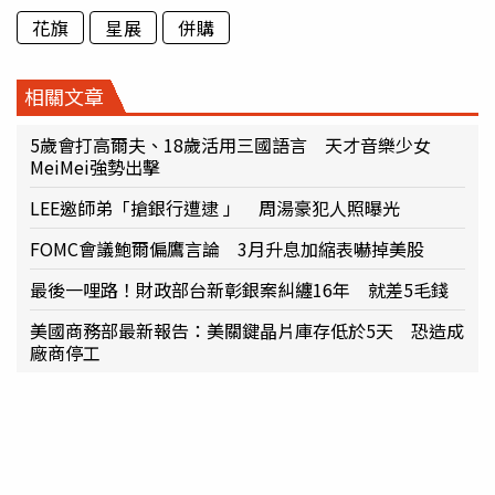
花旗
星展
併購
相關文章
5歲會打高爾夫、18歲活用三國語言 天才音樂少女
MeiMei強勢出擊
LEE邀師弟「搶銀行遭逮 」 周湯豪犯人照曝光
FOMC會議鮑爾偏鷹言論 3月升息加縮表嚇掉美股
最後一哩路！財政部台新彰銀案糾纏16年 就差5毛錢
美國商務部最新報告：美關鍵晶片庫存低於5天 恐造成
廠商停工