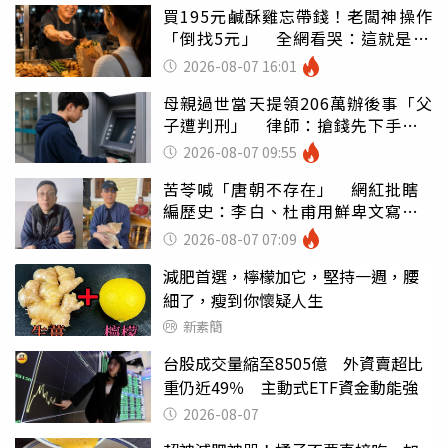
買195元鹹酥雞忘帶錢！老闆神操作
「倒找5元」 全網看哭：這就是台
灣
2026-08-07 16:01
母親過世當天提領206萬辦後事「父
子遭判刑」 律師：搶錢先下手是
罪
2026-08-07 09:55
苦苓喊「唐朝不存在」 網紅批瞎
編歷史：李白、杜甫用鮮卑文寫
詩？
2026-08-07 07:09
減肥首選，檸檬加它，堅持一週，腰
細了，瘦到你懷疑人生
新素簡
台股成交量縮至8505億 外資賣超比
重仍近49％ 主動式ETF資金動能強
2026-08-07