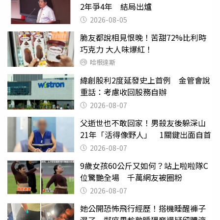
2年爭4年 結局出爐
2026-08-05
脆友都說相見恨晚！苦甜72%比利時
巧克力 大人味爆紅！
哈根達斯
緯創股利2度延發史上首例 金管會說
重話：考慮收回股務自辦
2026-08-07
父逝世也不敢回家！男殺友後躲深山
21年「活得像野人」 1關鍵出面自首
2026-08-07
9歲女孩60公斤又如何？站上啦啦隊C
位驚艷全場 千萬網友被圈粉
2026-08-07
她公開恐怖飛行經歷！搭機睡醒褲子