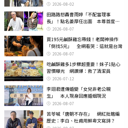
2026-08-02
田路路怒轟曹雨婷「不配當理事
長」！點名姜厚任出面 本尊首度回
應了
2026-08-07
買195元鹹酥雞忘帶錢！老闆神操作
「倒找5元」 全網看哭：這就是台灣
2026-08-07
吃鹹酥雞多1步驟超重要！妹子1貼心
習慣曝光 網讚爆：救了清潔員
2026-07-12
李翊君遭傳婚變「女兒非老公親
生」 本人現身回應婚姻現況
2026-08-07
苦苓喊「唐朝不存在」 網紅批瞎編
歷史：李白、杜甫用鮮卑文寫詩？