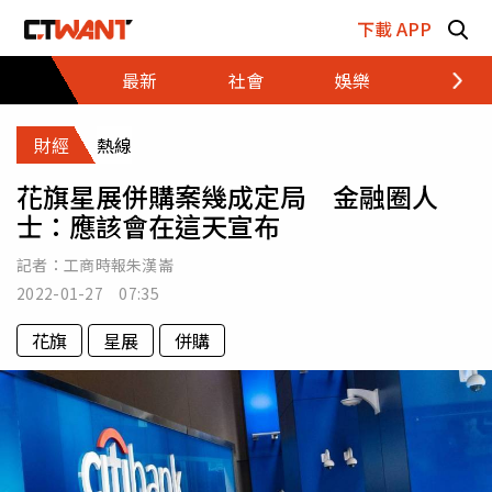
跳至主要內容區塊
下載 APP
最新
社會
娛樂
財經
財經
熱線
花旗星展併購案幾成定局 金融圈人
士：應該會在這天宣布
記者：
工商時報朱漢崙
2022-01-27 07:35
花旗
星展
併購