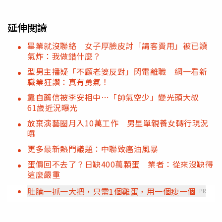
延伸閱讀
畢業就沒聯絡 女子厚臉皮討「請客費用」被已讀
氣炸：我做錯什麼？
型男主播疑「不顧老婆反對」閃電離職 網一看新
職業狂讚：真有勇氣！
靠自薦信被李安相中…「帥氣空少」變光頭大叔
61歲近況曝光
放棄演藝圈月入10萬工作 男星單親養女轉行現況
曝
更多最新熱門議題：中聯致癌油風暴
蛋價回不去了？日缺400萬顆蛋 業者：從來沒缺得
這麼嚴重
肚腩一抓一大把，只需1個雞蛋，用一個瘦一個
PR