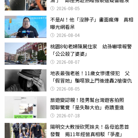
濕了 鄰座男趁熟睡猥褻還疑留體液
2026-08-05
不是AI！他「沒脖子」畫面瘋傳 真相
曝光網看呆
2026-08-04
桃園8旬老婦陳屍住家 幼孫嚇壞報警
「公公殺了婆婆」
2026-08-07
地表最強老爸！11歲女慘遭侵犯 父
「假冒她」騙噁狼上門後連轟2槍復仇
2026-08-05
旅遊變認親！陸男幫台灣遊客拍照
閒聊驚覺「是失聯大伯」奇蹟重逢
2026-07-18
陽明交大教授砍死妹夫！岳母追思首
發聲 揭11年經營真相駁「爭產」