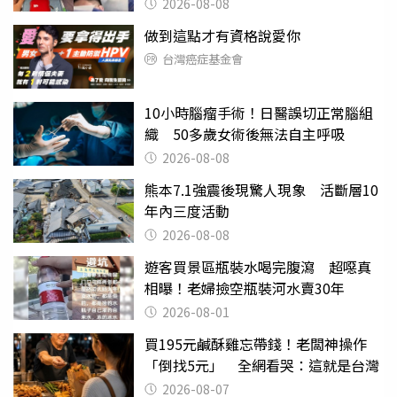
喝
2026-08-08
做到這點才有資格說愛你
台灣癌症基金會
10小時腦瘤手術！日醫誤切正常腦組
織 50多歲女術後無法自主呼吸
2026-08-08
熊本7.1強震後現驚人現象 活斷層10
年內三度活動
2026-08-08
遊客買景區瓶裝水喝完腹瀉 超噁真
相曝！老婦撿空瓶裝河水賣30年
2026-08-01
買195元鹹酥雞忘帶錢！老闆神操作
「倒找5元」 全網看哭：這就是台灣
2026-08-07