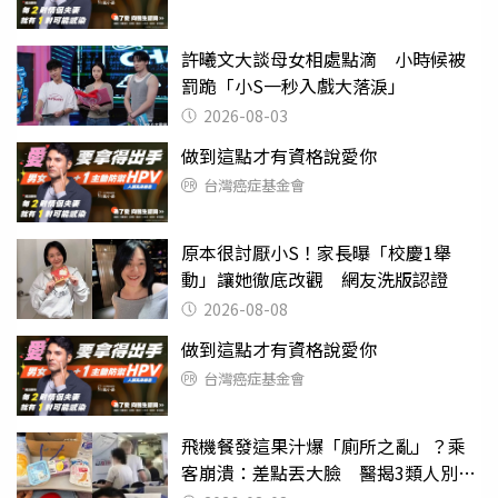
許曦文大談母女相處點滴 小時候被
罰跪「小S一秒入戲大落淚」
2026-08-03
做到這點才有資格說愛你
台灣癌症基金會
原本很討厭小S！家長曝「校慶1舉
動」讓她徹底改觀 網友洗版認證
2026-08-08
做到這點才有資格說愛你
台灣癌症基金會
飛機餐發這果汁爆「廁所之亂」？乘
客崩潰：差點丟大臉 醫揭3類人別亂