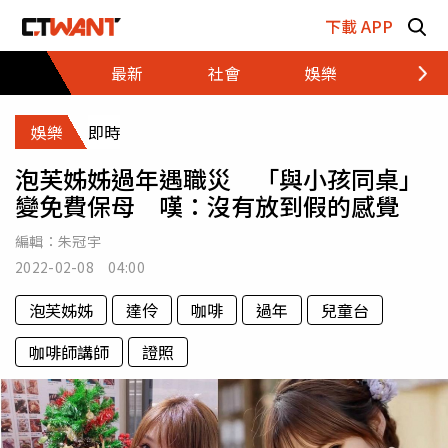
跳至主要內容區塊
下載 APP
最新
社會
娛樂
財經
娛樂
即時
泡芙姊姊過年遇職災 「與小孩同桌」
變免費保母 嘆：沒有放到假的感覺
編輯：
朱冠宇
2022-02-08 04:00
泡芙姊姊
達伶
咖啡
過年
兒童台
咖啡師講師
證照