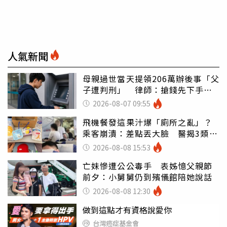
人氣新聞
母親過世當天提領206萬辦後事「父
子遭判刑」 律師：搶錢先下手是
罪
2026-08-07 09:55
飛機餐發這果汁爆「廁所之亂」？
乘客崩潰：差點丟大臉 醫揭3類人
別亂喝
2026-08-08 15:53
亡妹慘遭公公毒手 表姊憶父親節
前夕：小舅舅仍到殯儀館陪她說話
2026-08-08 12:30
做到這點才有資格說愛你
台灣癌症基金會