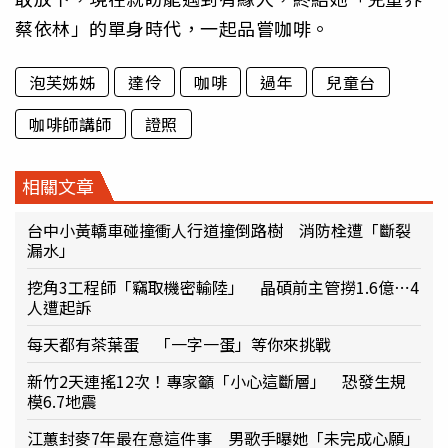
蔡依林」的單身時代，一起品嘗咖啡。
泡芙姊姊
達伶
咖啡
過年
兒童台
咖啡師講師
證照
相關文章
台中小黃轎車碰撞衝人行道撞倒路樹 消防栓遭「斷裂
漏水」
挖角3工程師「竊取機密輸陸」 晶碩前主管撈1.6億⋯4
人遭起訴
每天都有茶葉蛋 「一字一蛋」等你來挑戰
新竹2天連搖12次！專家籲「小心這斷層」 恐發生規
模6.7地震
江蕙封麥7年最在意這件事 男歌手曝她「未完成心願」