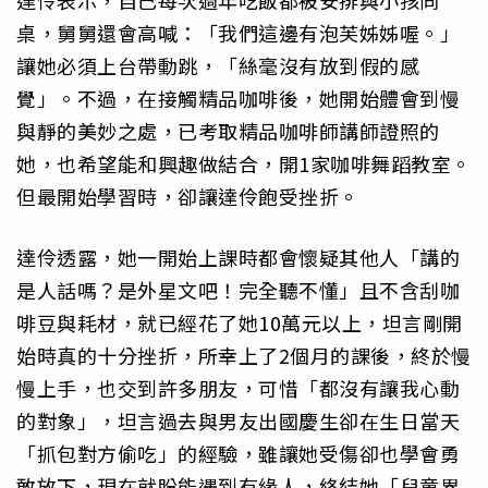
達伶表示，自己每次過年吃飯都被安排與小孩同
桌，舅舅還會高喊：「我們這邊有泡芙姊姊喔。」
讓她必須上台帶動跳，「絲毫沒有放到假的感
覺」。不過，在接觸精品咖啡後，她開始體會到慢
與靜的美妙之處，已考取精品咖啡師講師證照的
她，也希望能和興趣做結合，開1家咖啡舞蹈教室。
但最開始學習時，卻讓達伶飽受挫折。
達伶透露，她一開始上課時都會懷疑其他人「講的
是人話嗎？是外星文吧！完全聽不懂」且不含刮咖
啡豆與耗材，就已經花了她10萬元以上，坦言剛開
始時真的十分挫折，所幸上了2個月的課後，終於慢
慢上手，也交到許多朋友，可惜「都沒有讓我心動
的對象」，坦言過去與男友出國慶生卻在生日當天
「抓包對方偷吃」的經驗，雖讓她受傷卻也學會勇
敢放下，現在就盼能遇到有緣人，終結她「兒童界