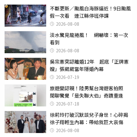
不斷更新／颱風白海豚逼近！9日颱風
假一次看 連江縣停班停課
2026-08-08
淡水驚見龍捲風！ 網嚇壞：第一次
看到
2026-08-08
吳宗憲突認離婚12年 起底「正牌憲
嫂」張葳葳當年隱婚內幕
2026-07-19
旅遊變認親！陸男幫台灣遊客拍照
閒聊驚覺「是失聯大伯」奇蹟重逢
2026-07-18
徐莉玲打破沉默談兒子身世！心碎揭
徐子翔輕生內幕：帶給我巨大哀傷
2026-08-08