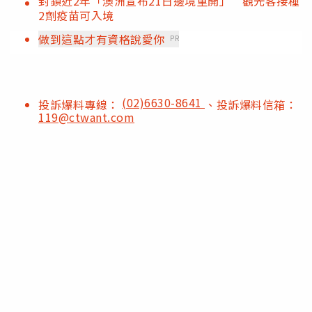
封鎖近2年「澳洲宣布21日邊境重開」 觀光客接種
2劑疫苗可入境
做到這點才有資格說愛你
PR
(02)6630-8641
投訴爆料專線：
、投訴爆料信箱：
119@ctwant.com