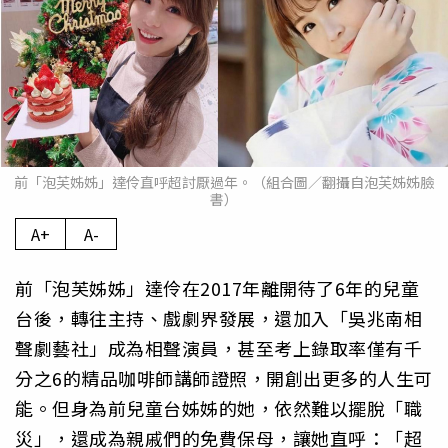
前「泡芙姊姊」達伶直呼超討厭過年。（組合圖／翻攝自泡芙姊姊臉
書）
A+
A-
前「泡芙姊姊」達伶在2017年離開待了6年的兒童
台後，轉往主持、戲劇界發展，還加入「吳兆南相
聲劇藝社」成為相聲演員，甚至考上錄取率僅有千
分之6的精品咖啡師講師證照，開創出更多的人生可
能。但身為前兒童台姊姊的她，依然難以擺脫「職
災」，還成為親戚們的免費保母，讓她直呼：「超