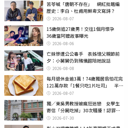
苦苓喊「唐朝不存在」 網紅批瞎編
歷史：李白、杜甫用鮮卑文寫詩？
2026-08-07
15歲倒追27歲男！交往1個月懷孕
36歲當阿嬤故事曝光
2026-08-06
亡妹慘遭公公毒手 表姊憶父親節前
夕：小舅舅仍到殯儀館陪她說話
2026-08-08
每月退休金逾3萬！74歲獨居翁怕花完
121萬存款「1餐只吃1片吐司」 半年
後暴瘦嚇壞女兒
2026-08-07
獨／東吳男教授被瘋狂迷戀 女學生
寄信「分屍吃掉」30次騷擾！認罪免
關
2026-07-30