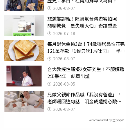
歷史：李白、杜甫用鮮卑文寫詩？
2026-08-07
旅遊變認親！陸男幫台灣遊客拍照
閒聊驚覺「是失聯大伯」奇蹟重逢
2026-07-18
每月退休金逾3萬！74歲獨居翁怕花完
121萬存款「1餐只吃1片吐司」 半年
後暴瘦嚇壞女兒
2026-08-07
台大教授性騷擾2女研究生！不服解聘
2年爭4年 結局出爐
2026-08-05
兒做父親節作品喊「我沒有爸爸」！
老師暖回這句話 明金成遺孀心酸惹
淚
2026-08-07
Recommended by