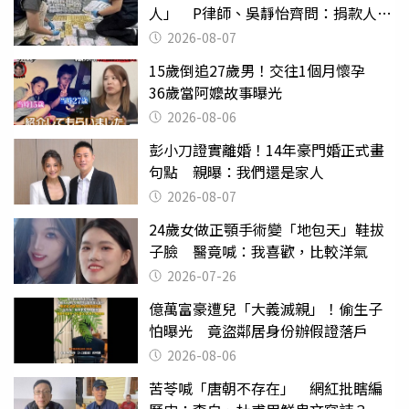
人」 P律師、吳靜怡齊問：捐款人有
權知道真相
2026-08-07
15歲倒追27歲男！交往1個月懷孕
36歲當阿嬤故事曝光
2026-08-06
彭小刀證實離婚！14年豪門婚正式畫
句點 親曝：我們還是家人
2026-08-07
24歲女做正顎手術變「地包天」鞋拔
子臉 醫竟喊：我喜歡，比較洋氣
2026-07-26
億萬富豪遭兒「大義滅親」！偷生子
怕曝光 竟盜鄰居身份辦假證落戶
2026-08-06
苦苓喊「唐朝不存在」 網紅批瞎編