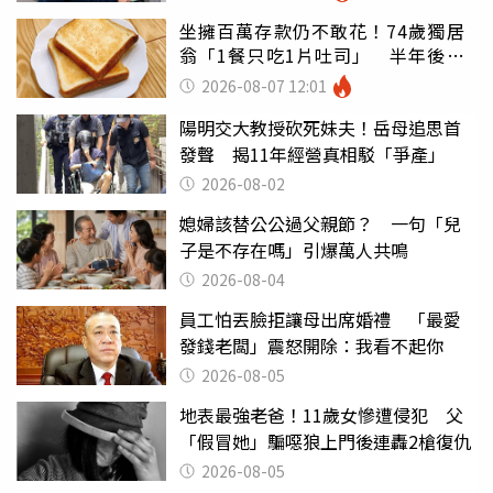
坐擁百萬存款仍不敢花！74歲獨居
翁「1餐只吃1片吐司」 半年後暴
瘦嚇壞女兒
2026-08-07 12:01
陽明交大教授砍死妹夫！岳母追思首
發聲 揭11年經營真相駁「爭產」
2026-08-02
媳婦該替公公過父親節？ 一句「兒
子是不存在嗎」引爆萬人共鳴
2026-08-04
員工怕丟臉拒讓母出席婚禮 「最愛
發錢老闆」震怒開除：我看不起你
2026-08-05
地表最強老爸！11歲女慘遭侵犯 父
「假冒她」騙噁狼上門後連轟2槍復仇
2026-08-05