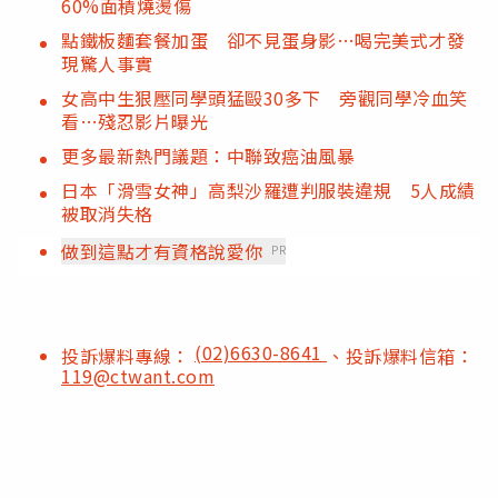
60%面積燒燙傷
點鐵板麵套餐加蛋 卻不見蛋身影…喝完美式才發
現驚人事實
女高中生狠壓同學頭猛毆30多下 旁觀同學冷血笑
看…殘忍影片曝光
更多最新熱門議題：中聯致癌油風暴
日本「滑雪女神」高梨沙羅遭判服裝違規 5人成績
被取消失格
做到這點才有資格說愛你
PR
(02)6630-8641
投訴爆料專線：
、投訴爆料信箱：
119@ctwant.com