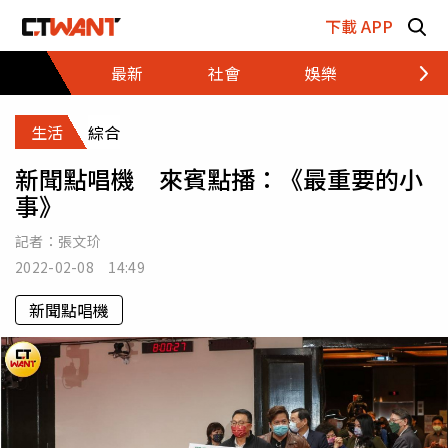
跳至主要內容區塊
下載 APP
最新
社會
娛樂
財經
生活
綜合
新聞點唱機 來賓點播：《最重要的小
事》
記者：
張文玠
2022-02-08 14:49
新聞點唱機