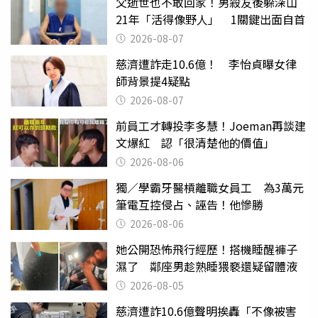
父逝世也不敢回家！男殺友後躲深山
21年「活得像野人」 1關鍵出面自首
2026-08-07
慈濟遭詐走10.6億！ 李怡貞曝女律
師背景提4疑點
2026-08-07
前員工才轉投李多慧！Joeman再談建
文爆紅 認「很清楚他的價值」
2026-08-06
獨／學霸牙醫槓離職女員工 為3萬元
筆電互控侵占、誣告！他慘勝
2026-08-06
她公開恐怖飛行經歷！搭機睡醒褲子
濕了 鄰座男趁熟睡猥褻還疑留體液
2026-08-05
慈濟遭詐10.6億聲明挨轟「不像被害