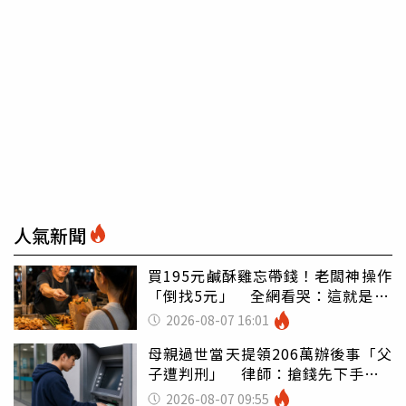
人氣新聞
買195元鹹酥雞忘帶錢！老闆神操作
「倒找5元」 全網看哭：這就是台
灣
2026-08-07 16:01
母親過世當天提領206萬辦後事「父
子遭判刑」 律師：搶錢先下手是
罪
2026-08-07 09:55