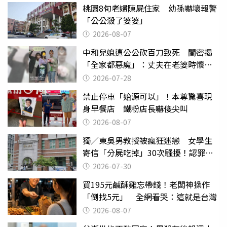
桃園8旬老婦陳屍住家 幼孫嚇壞報警
「公公殺了婆婆」
2026-08-07
中和兒媳遭公公砍百刀致死 閨密揭
「全家都惡魔」：丈夫在老婆時懷孕
摔東西
2026-07-28
禁止停車「始源可以」！本尊驚喜現
身早餐店 鐵粉店長嚇傻尖叫
2026-08-07
獨／東吳男教授被瘋狂迷戀 女學生
寄信「分屍吃掉」30次騷擾！認罪免
關
2026-07-30
買195元鹹酥雞忘帶錢！老闆神操作
「倒找5元」 全網看哭：這就是台灣
2026-08-07