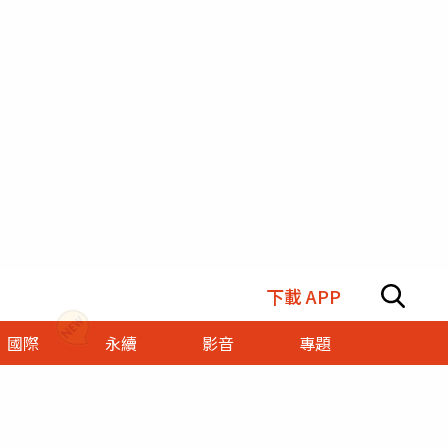
下載 APP
國際
永續
影音
專題