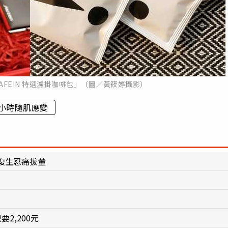
FE!N 特選濾掛咖啡包」（圖／黃筱婷攝影）
 小時隨肌應變
復生忍痛拔董
2,200元