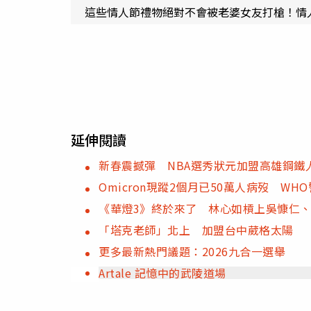
這些情人節禮物絕對不會被老婆女友打槍！情
延伸閱讀
新春震撼彈 NBA選秀狀元加盟高雄鋼鐵
Omicron現蹤2個月已50萬人病歿 WH
《華燈3》終於來了 林心如槓上吳慷仁
「塔克老師」北上 加盟台中葳格太陽
更多最新熱門議題：2026九合一選舉
Artale 記憶中的武陵道場