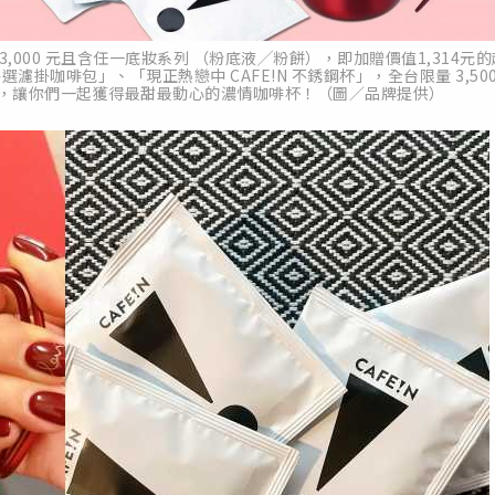
,000 元且含任一底妝系列 （粉底液╱粉餅），即加贈價值1,314元的
選濾掛咖啡包」、「現正熱戀中 CAFE!N 不銹鋼杯」，全台限量 3,50
運兒，讓你們一起獲得最甜最動心的濃情咖啡杯！（圖／品牌提供）