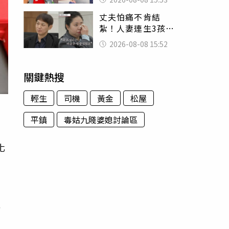
臉 醫揭3類人別亂
丈夫怕痛不肯結
喝
紮！人妻連生3孩
控遭家暴淚喊：真
2026-08-08 15:52
的好累
關鍵熱搜
輕生
司機
黃金
松屋
平鎮
毒姑九賤婆媳討論區
化
膚
持