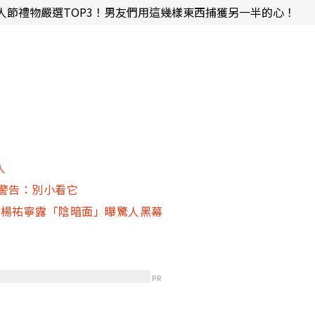
人節禮物嚴選TOP3！男友們用這幾樣東西捕獲另一半的心！
人
O警告：別小看它
、楊祐寧露「陰暗面」曝驚人黑幕
PR