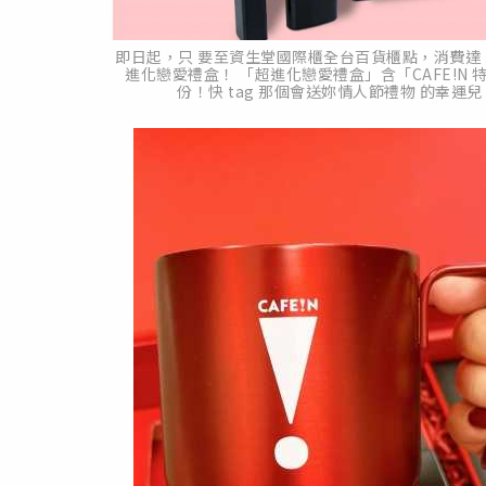
即日起，只 要至資生堂國際櫃全台百貨櫃點，消費達 3
進化戀愛禮盒！ 「超進化戀愛禮盒」含「CAFE!N 特
份！快 tag 那個會送妳情人節禮物 的幸