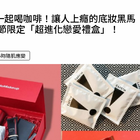
寵物
一起喝咖啡！讓人上癮的底妝黑馬
運勢
人節限定「超進化戀愛禮盒」！
運動
梅酒
 小時隨肌應變