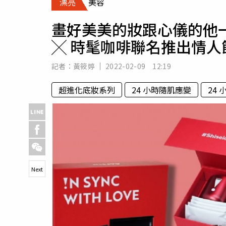
漂亮
美容
人物
汽車
畫好美美的妝跟心儀的他
專欄
╳ 時髦咖啡聯名推出情
房產新勢力
記者：
黃筱婷
2022-02-09 12:19
超進化底妝系列
24 小時隨肌應變
24
Next