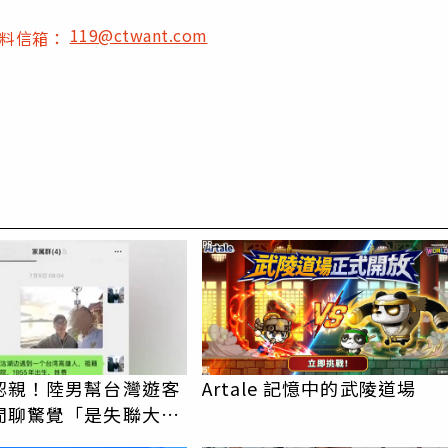
119@ctwant.com
爆料信箱：
PR
認親！陸男幫台灣遊客
Artale 記憶中的武陵道場
閒聊驚覺「是失聯大
蹟重逢