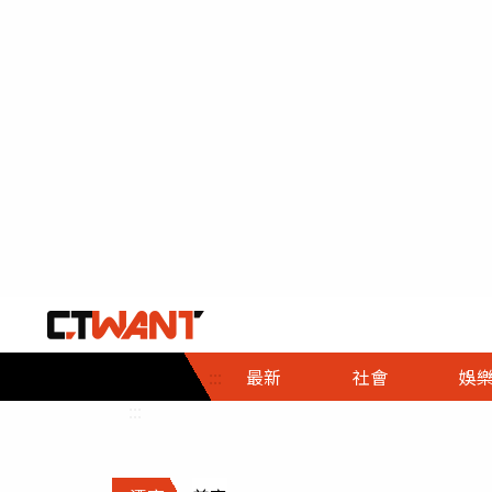
社會首頁
娛樂首頁
財經首頁
政
:::
最新
社會
娛
時事
即時
熱線
:::
直擊
大條
人物
調查
專題
３Ｃ