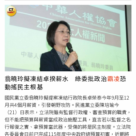
的核心地位，近年無論在黨務決策或媒體曝光都明顯減少。
各一級機關、所屬機關、區公所及市立各級學校採購影印紙
儘管她仍持續深耕地方、尋求重返第一線政治舞台，但如何
之完整統計，包含一、各年度採購紙張規格、包數、箱數、
找回昔日政治影響力，仍是未來的重要挑戰。
換算總張數及採購金額及預算科目；二、其中A4、A3影印
紙及再生影印紙之數量；三、透過共同供應契約與各機關自
行採購之數量及金額；四、請分列各機關、學校資料，並提
供全府合計數；五、如市府未統計總張數，請以每包、每箱
所含張數換算後提供。限期3天內交出。消息傳出後簡舒培
遭質疑藉機報復，大量網友憤怒灌爆臉書「人家現在要關心
毒油，你在擔心A4紙」、「就是在
霸凌
公務員」、「這不叫
霸凌
，什麼叫
霸凌
」、「明顯就刻意找麻煩」、「一百萬頁
看完了嗎？」、「還要求3天內，就是特地要搞人的啦」、
翁曉玲擬凍結卓揆薪水 綠委批政治
霸凌
恐
「紙張是這樣浪費的嗎？錢太多？」、「會挾私怨報復的議
動搖民主根基
員真的適任嗎」等等。對此簡舒培並未做回應，但在21日將
近深夜0點時將臉書與Threads留言權限上鎖，只有追蹤超
國民黨立委翁曉玲擬提案凍結行政院長卓榮泰今年9月至12
過24小時的粉絲可以留言。
月共4個月薪資，引發朝野攻防。民進黨立委陳培瑜今
（21）日表示，立法院雖有監督行政權、審查預算的職責，
但不能把預算與薪資當成政治施壓工具，直言若以監督之名
行報復之實、拿預算當武器，受傷的將是民主制度。立法院
各委員會日前已完成115年度中央政府總預算初審，近期將