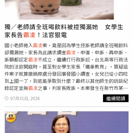
警方擴大追查校園槍擊案，從家庭背景、校園生活到電腦資
情」，樂見節目引發討論。當要問及她在節目的成長時，公
料全面比對，希望還原真相。針對外界關注的犯案原因，警
關趕緊出面攔阻，將焦點回歸活動。事實上，當事人千千日
方表示，目前掌握的證詞顯示，嫌犯疑似長期遭部分同學戲
前出席節目活動時，也曾針對外界討論作出回應，表示每位
弄、嘲笑及肢體
霸凌
，導致內心逐漸累積怨恨。不過警方強
觀眾觀看節目的角度不同，自然會有不同解讀，「每個人的
獨／老師請全班喝飲料被控獨漏她 女學生
調，
霸凌
仍屬現階段主要調查方向之一，尚未正式定案，仍
觀點都不同，但還是希望大家可以理性討論」。千千表示每
家長告
霸凌
！法官狠電
將持續訪談學生、教師及相關證人，確認校園內是否確實存
位觀眾觀看節目的角度不同，自然會有不同解讀。（圖／蘇
在長期
霸凌
或其他壓力來源。警方在搜索住處時，也於嫌犯
聖倫攝）
國小老師捲入
霸凌
案，竟是因為學生控訴老師請全班喝飲料
房間內的桌上型電腦發現重要證據。調查人員指出，電腦中
卻獨漏她，家長為此請求調查
霸凌
、申復、申訴、再申訴、
保存並曾開啟5段國外重大校園槍擊事件影片，瀏覽紀錄顯
訴願都認定
霸凌
不成立，繼續打行政訴訟，台北高等行政法
示自7月30日起便開始觀看，距離案發約一週，警方已將相
院的法官開庭時，甚至對女學生家長「鐵拳教育」，質疑這
關檔案列為重要數位證物，目前正持續分析影片內容、瀏覽
件案子就算撤銷原處分發回事發國小調查，女兒已從小四唸
紀錄及其他電子設備資料，以確認是否曾研究相關案件、規
到上國一了，到底能爭取到什麼？最終以其他師生的訪談紀
畫犯案方式，或留下其他重要線索。震驚泰國的校園槍擊案
錄認定並無
霸凌
之事，判家長敗訴。本案發生在新竹市某國
持續延燒，警方最新調查結果讓整起悲劇再添疑點。至於槍
小，遭投訴的男老師帶三年級，在學生升四年級後卸任班
繼續閱讀
07月31日, 2026
枝來源，叔叔透露，祖父平時對槍械管理相當嚴格，不僅從
導，他不忘維繫師生感情，2023年6月29日請原本三年級的
未讓孫子接觸，就連自己與哥哥年輕時也沒有碰過槍。槍枝
學生喝飲料，本案女學生沒喝到，對於男老師請客名單是否
平時鎖放在私人衣櫃內，並另外保管鑰匙，因此家人至今仍
刻意排除她出現爭議。請飲料事件隔天，女學生父母向校方
不知道男學生究竟如何找到衣櫃鑰匙並取得槍枝。目前警方
申請調查校園
霸凌
事件，主張男老師私下交代同學排擠女
正同步針對多項重點持續偵辦，包括確認校園
霸凌
是否屬
兒，不要讓女兒知道老師請飲料，還在同學面前說女兒會亂