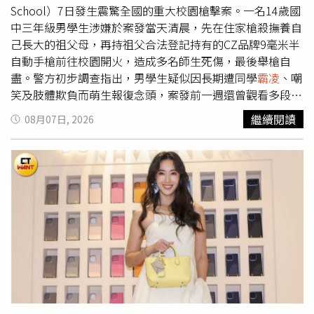
前捲入私生活風波的南韓巨星金秀賢，同樣選擇以菲律賓品
School）7日發生震驚全國的重大校園槍擊案。一名14歲國
牌的代言廣告作為正式重返大眾視野的舞台。菲律賓商業市
中三年級男學生涉嫌於案發當天清晨，先在住家槍殺撫養自
場屢次為陷入輿論危機的韓星提供復出機會，顯見「韓流」
己長大的祖父母，再持祖父合法登記持有的CZ品牌9毫米半
在東南亞地區有多盛行。一直以來，南韓社會對藝人道德標
自動手槍前往校園開火，造成多名師生死傷，最後舉槍自
準要求極高，通常在本土形象短時間內難以恢復的情形下，
盡。警方初步調查指出，男學生疑似因長期遭同學
霸凌
、嘲
轉向海外發展已成為爭議藝人突破困境的主要策略。
笑及肢體欺負而萌生報復念頭，案發前一週還曾觀看多段國
外校園槍擊影片，目前已同步從
霸凌
因素、數位證據、槍枝
繼續閱讀
08月07日, 2026
取得及心理狀況等方向深入調查，全力釐清真正犯案動機。
警方深入搜索嫌犯住家，除發現祖父母遇害外，也在電腦找
到多段國外校園槍擊影片。綜合泰媒報導，男學生自幼因父
母離異，由祖父母扶養長大，一直與兩位老人同住。根據叔
叔轉述父親及其他家人的說法，男學生平時學業表現不錯，
個性內向、沉默寡言，不太主動與親友交談。祖父母對他的
教育方式一向溫和，從未以成績施加壓力，也幾乎沒有體
罰，希望讓孩子自然成長，因此家人至今仍無法理解悲劇為
何會發生。叔叔表示，每次返家時，看到男學生幾乎都待在
房間玩「麥塊」（當個創世神，Minecraft）等遊戲，從未
看過他玩射擊遊戲，也不曾見過他碰過槍枝，因此得知他涉
案後，全家人都感到十分震驚。警方調查指出，男學生涉嫌