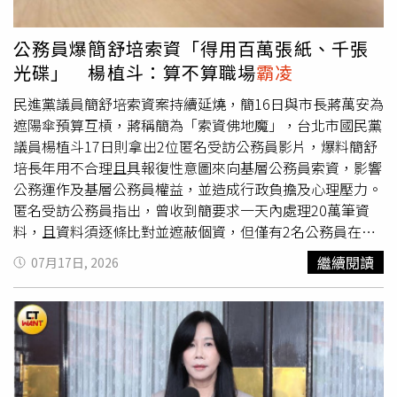
公務員爆簡舒培索資「得用百萬張紙、千張
光碟」 楊植斗：算不算職場
霸凌
民進黨議員簡舒培索資案持續延燒，簡16日與市長蔣萬安為
遮陽傘預算互槓，蔣稱簡為「索資佛地魔」，台北市國民黨
議員楊植斗17日則拿出2位匿名受訪公務員影片，爆料簡舒
培長年用不合理且具報復性意圖來向基層公務員索資，影響
公務運作及基層公務員權益，並造成行政負擔及心理壓力。
匿名受訪公務員指出，曾收到簡要求一天內處理20萬筆資
料，且資料須逐條比對並遮蔽個資，但僅有2名公務員在處
理，若資料全處理完須超過100萬張紙，同樣的資料放入光
繼續閱讀
07月17日, 2026
碟中也要1000多張，而2名公務員實際花3天時間才完成任
務，他直言對方似乎無法溝通，導致公務員同仁壓力非常
大。另一位匿名受訪公務員表示，有些資料並非在議會質詢
上呈現出來，而是在政論節目或媒體被議員片面拿出來做文
章，事後公務員解釋也無人相信，並直指簡舒培曾在傍晚索
資，還要求下班前就要完整資料，他譴責簡不斷利用職權，