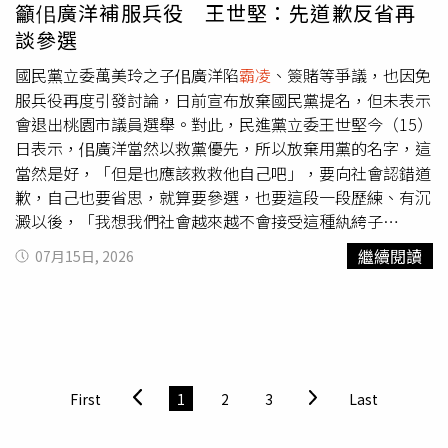
籲佀廣洋補服兵役 王世堅：先道歉反省再
談參選
國民黨立委萬美玲之子佀廣洋陷
霸凌
、簽賭等爭議，也因免
服兵役再度引發討論，日前宣布放棄國民黨提名，但未表示
會退出桃園市議員選舉。對此，民進黨立委王世堅今（15）
日表示，佀廣洋當然以救黨優先，所以放棄用黨的名字，這
當然是好，「但是也應該救救他自己吧」，要向社會認錯道
歉，自己也要省思，就算要參選，也要這段一段歷練、有沉
澱以後，「我想我們社會越來越不會接受這種紈絝子
弟」，。至於佀廣洋是否要補服兵役表達懺悔？王世堅說，
繼續閱讀
07月15日, 2026
這是最起碼的。王世堅今日上午在立法院受訪，媒體提問，
佀廣洋看起來沒有退選，是否覺得放棄國民黨提名是打假
球？王世堅說，「放棄提名，他是要救他們的黨。他沒有放
棄參選，他可能是，他可能放棄他自己」，也就是說，佀廣
洋沒有黨的提名也可能選上，因為照他們家族宣稱的，他們
在地方上有實力，但這會害佀廣洋一輩子。王世堅指出，佀
First
1
2
3
Last
廣洋當然以救黨優先，所以放棄用黨的名字，這當然是好，
「但是也應該救救他自己吧」，要向社會認錯道歉，自己也