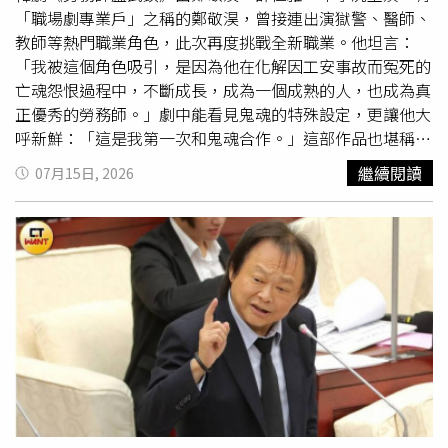
「職場劇專業戶」之稱的鄭敬淏，曾接連出演獄警、醫師、
教師等熱門職業角色，此次再度挑戰全新職業。他坦言：
「我被這個角色吸引，是因為他在化解因工安事故而冤死的
亡魂怨恨過程中，不斷成長，成為一個成熟的人，也成為真
正優秀的勞務師。」劇中能看見鬼魂的特殊設定，更讓他大
呼新鮮：「這是我第一次和鬼魂合作。」這部作品也堪稱
「史上最慘鄭敬淏」。從遭鋼樑砸中、被鬼魂追殺、遭綁
繼續閱讀
07月15日, 2026
架，到被附身後被賞巴掌，每次見到「菩薩」前都一定發生
意外，各種荒謬遭遇全落在他身上，讓觀眾笑稱：「盧武鎮
根本是韓劇界最衰男主角。」雖然包裹著奇幻喜劇外衣，
《勞務師盧武鎮》的故事卻全部取材自震驚韓國社會的真實
事件。劇中五大勞動案件，涵蓋工廠實習生遭機器夾死、新
進護理師遭職場
霸凌
、清潔工遭不合理解雇壓力、停車場工
人熱衰竭死亡，以及物流倉庫火災與黑心建商工安事故等社
會問題，將「為何同樣的悲劇不斷重演」作為核心命題，不
只描繪勞工遭遇，更深入探討留下來的家屬與同事如何面對
傷痛。《勞務師盧武鎮》將於7/16起，平日晚間七點，在龍
華影劇台MOD354全台首播。