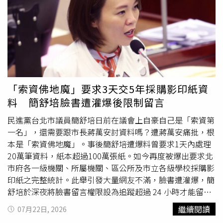
蔡其昌。敗選後，她並未淡出政壇，而是陸續投入民眾黨主
席補選、積極爭取彰化縣長提名，近期更多次被點名有意回
防台中、布局2028立委選戰，希望重新累積地方政治能
量。隨著黃國昌接掌民眾黨後，黨內權力重新洗牌，蔡壁如
無論在黨務運作或影響力，都已不若創黨初期。（圖／黃耀
徵攝）期間，蔡壁如也頻頻就民眾黨內部事務發聲，除公開
談及黨內
霸凌
文化、組織運作及退黨潮等議題外，也多次呼
籲黨內應加強溝通與改革，相關發言在支持者間掀起兩極討
「索資佛地魔」要求3天交5年採購影印紙資
論；另一方面，她布局彰化、再回防台中的規劃，也遭綠營
料 簡舒培臉書遭灌爆後限制留言
批評踐踏鄉親感情，將選區視為政治跳板。蔡壁如透過臉書
表示，將前往高雄佛光山展開一段短期出家修行，希望在修
民進黨台北市議員簡舒培日前在議會上自豪自己是「索資第
持中學習慈悲、增長智慧，也重新整理自己的初心。她寫
一名」，還需要跟市長蔣萬安討資料嗎？遭蔣萬安痛批，根
道，「人生的腳步，有時需要勇往前，有時也需要靜下
本是「索資佛地魔」。事後簡舒培遭爆料曾要求1天內處理
來」，期許自己福慧雙修、身心清淨，在修持中增長智慧、
20萬筆資料，紙本超過100萬張紙。如今再度被爆出要求北
慈悲與願力。她並透露，預計8月2日再與外界聯絡，也祝福
市府各一級機關、所屬機關、區公所及市立各級學校採購影
大家平安、健康、法喜充滿、一切吉祥。黨政人士分析，民
印紙之完整統計。此舉引發大量網友不滿，臉書遭灌爆，簡
眾黨歷經黨主席改選及黨務重整後，黨內權力版圖已出現明
舒培於深夜將臉書留言權限設為追蹤超過 24 小時才能留
顯變化。尤其蔡壁如在黨主席補選敗給黃國昌後，隨著黃國
言。資深媒體人樊啓明21日在臉書爆料，簡舒培要求市府調
繼續閱讀
07月22日, 2026
昌逐步主導黨務運作，蔡壁如、黃珊珊等人相較於創黨初期
閱大筆資料，要求市府提供111年至115年各年度，北市府