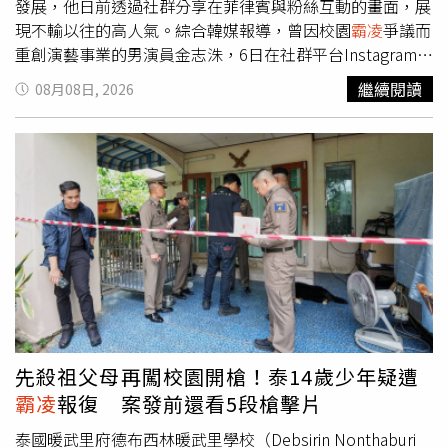
發展，他日前透過社群分享在菲律賓與粉絲互動的畫面，展
現不輸以往的高人氣。綜合韓媒報導，曾因校園
霸凌
爭議而
重創演藝事業的男演員金志洙，6日在社群平台Instagram公
開多張現身菲律賓馬尼拉參加品牌活動的照片；儘管活動當
繼續閱讀
08月08日, 2026
日天候不佳，但他依舊親切地向現場熱情支持的海外粉絲揮
手致意，並積極配合產品宣傳。看得出來金志洙雖然在南韓
的演藝活動幾乎陷入停擺，在海外市場卻仍保有一定程度的
商業價值與人氣。回顧這起爭議事件，金志洙於2021年拍
攝電視劇《月升之江》期間爆出昔日校園
霸凌
醜聞，隨後遭
到劇組撤換。由於該劇不得不更換男主角並全面重拍，製作
公司更向金志洙當時的經紀公司Keyeast提出高達30億韓元
（約新台幣6870萬元）的賠償訴訟。該案經過法院二審審
理，最終判決經紀公司須賠償約8.8億韓元（約新台幣2015
萬元），為這場糾紛畫下句點。而金志洙在結束與經紀公司
Keyeast的專屬合約後，在南韓的演藝活動全面暫停。如今
從金志洙的各大社群能發現，貼文或留言都會以英文與粉絲
先殺祖父母再闖校園開槍！泰14歲少年疑遭
互動，看得出他將事業重心放到海外，除了積極經營TikTok
霸凌
報復 案發前還看5段槍擊片
平台外，報導中也透露，他疑似已搬到菲律賓居住。事實
上，金志洙並非首位將事業重心轉向東南亞的韓國藝人。先
泰國暖武里府德布西林暖武里學校（Debsirin Nonthaburi