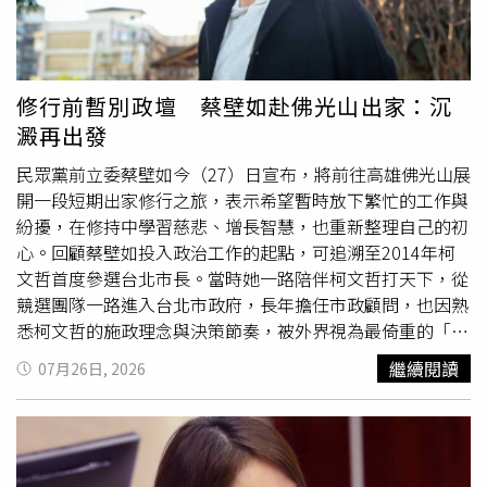
5000元的育兒費都不願支付。死者閨蜜指控，死者丈夫在
家人聚餐時還帶著外遇對象北上，讓外遇對象在車內等候，
死者見狀質問，死者丈夫卻意圖開車衝撞，而死者獨力支撐
家庭、照顧女兒，兇嫌卻長期不工作還向她要錢，死者告知
修行前暫別政壇 蔡壁如赴佛光山出家：沉
無力負擔後，兇嫌便開始長時間言語
霸凌
。死者閨蜜透露，
澱再出發
死者在便利商店擔任店長，每當工作晚回家，會需要跟朋友
聚會放風，便會被質疑「在外面有男人」，兇嫌還會到他工
民眾黨前立委蔡壁如今（27）日宣布，將前往高雄佛光山展
作地點騷擾，死者好不容易搬離公婆家，準備開始新的生
開一段短期出家修行之旅，表示希望暫時放下繁忙的工作與
活，卻在言語衝突後命喪公公刀下。「一個努力生活的媽媽
紛擾，在修持中學習慈悲、增長智慧，也重新整理自己的初
把小孩拉拔長大甚至才剛參加完小孩幼稚園的表演會她到底
心。回顧蔡壁如投入政治工作的起點，可追溯至2014年柯
做錯了什麼？」死者閨蜜悲慟表示，死者兼兩份工養家、盡
文哲首度參選台北市長。當時她一路陪伴柯文哲打天下，從
心盡力照顧小孩，卻遭受丈夫長期外遇、無視，以及公公的
競選團隊一路進入台北市政府，長年擔任市政顧問，也因熟
長期經濟壓榨與言語暴力，最終甚至付出了生命，希望司法
悉柯文哲的施政理念與決策節奏，被外界視為最倚重的「左
嚴懲加害者以及那個長期外遇不照顧小孩的失德父親，還她
右手」。隨著民眾黨成立，蔡壁如成為創黨核心成員之一，
繼續閱讀
07月26日, 2026
與她的孩子一個公道。
代表民眾黨出任首屆不分區立委，一度被視為柯最具代表性
的政治班底。不過，隨著政壇局勢更迭，蔡壁如近年的政治
發展並非一路順遂。2024年立委選舉，她肩負「藍白合示
範區」重任，空降挑戰台中第一選區，最終不敵民進黨立委