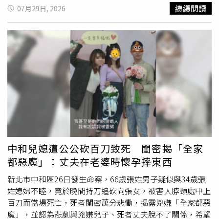
115年7月17日審查通過監察委員葉大華、王麗珍提案，全
場
霸凌
要嚴重千萬倍！
繼續閱讀
07月29日, 2026
案移送懲戒法院審理。彈劾案文指出，被彈劾人楊珍妮自顏
慧欣就任副總談判代表起，多次以冒犯性之言語公然否定顏
員所提出之意見或想法，於經貿辦所負責之多項業務中，蓄
意弱化顏員之角色及參與程度，或刻意不提供其完成主責業
務所必要之協助人力，對其形塑出不友善之職場環境，令顏
員備受壓抑而無法施展其長才。彈劾案文表示，於顏慧欣初
到任經貿辦之際，即以不友善之方式對待。並曾數度於公開
場合否定顏慧欣所提出之意見或想法，甚至對其建言給予嚴
厲斥責之回應，顯然欠缺應有之尊重；被彈劾人指派共用秘
書協助顏慧欣長達近1年，復指派該名協助秘書工作之同仁
兼辦其他業務，致顏慧欣實質上無專任秘書可專心協助其庶
務工作，徒增其原已繁重之工作負荷。彈劾案文提到，於臺
中和兒媳遭公公砍百刀致死 閨密揭「全家
美就對等關稅等經貿議題赴華府與美方進行實體磋商期間，
都惡魔」：丈夫在老婆時懷孕摔東西
有意排除亦隨團前往之顏慧欣等協助之團隊成員進入談判現
場而為實質之參與，顯見被彈劾人在參與談判事務過程中，
新北市中和區26日發生命案，66歲張姓男子疑似與34歲張
確實有意排擠相關重要輔助人員進入會場，及不願與談判團
姓媳婦不睦，竟於晚間持刀追砍向張女，被害人脖頸處中上
隊成員分享談判核心資料等情事。彈劾案文說，於經貿辦接
百刀而當場死亡，死者閨密萬分悲慟，揭露兇嫌「全家都惡
待「印太/新南向記者團」時，被彈劾人先突以未被告知有
魔」，並認為悲劇與兇嫌兒子、死者丈夫脫不了關係，希望