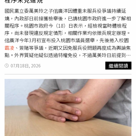
是咬著牙做完」。他認為，節目受到關注是好事，「觀眾喜
歡也很好，討厭也好，但不要無限上綱」，更直言自己難得
國民黨立委萬美玲之子佀廣洋因體重未服兵役爭議持續延
在社群發文，就是因為替團隊感到不捨，「真的太辛苦了，
燒，內政部日前接獲檢舉後，已請桃園市政府進一步了解相
不應該受到這種鳥氣」。至於外界質疑節目剪接方式，陳隨
關程序。桃園市政府今（18）日表示，經檢視當時體檢程
意表示：「沒有的事情就沒什麼好討論。」藍正龍則笑說自
序，尚未發現違反規定情形，相關作業均依徵兵規定辦理。
己還沒追節目，「我自首，我還沒看，我要一次看完，存錢
佀廣洋今年3月初宣布投入桃園市議員選舉，先後捲入校園
的概念」。浩子也替後製團隊緩頰，表示剪接師只有3位，
霸凌
、簽賭等爭議，近期又因免服兵役問題再度成為輿論焦
卻要消化大量素材，「真的要放鉤子勾住大家」。他認為節
點。外界質疑他疑似透過特權免役，不過萬美玲日前提到，
目能被討論是好事，還幽默表示：「一直主持都不去煮
佀廣洋是因從小體型較胖，體重一度高達120公斤，後續雖
繼續閱讀
07月18日, 2026
菜。」並強調團隊是真心熱愛辦桌文化，「我們真心愛辦桌
努力減重仍維持約110公斤，因此徵兵體檢時被判定體位不
文化，為節目燃燒自己」。
合格爭議延燒之際，近期網路更流傳他多年控制飲食、健身
運動的照片，再度掀起外界討論。對此，內政部日前表示，
已請桃園市政府依程序進一步了解。桃園市政府指出，依照
徵兵作業規定，役男接獲體檢通知後，前往指定醫院進行體
檢，依照體檢結果依法判定體位，經檢視當時體檢程序，尚
無發現違反規定之處。桃市府提到，依照「徵兵規則」第14
條規定，除非役男主動申請對於判定之體位進行複檢，相關
法規並無授權地方政府可以主動對於役男實施複檢。