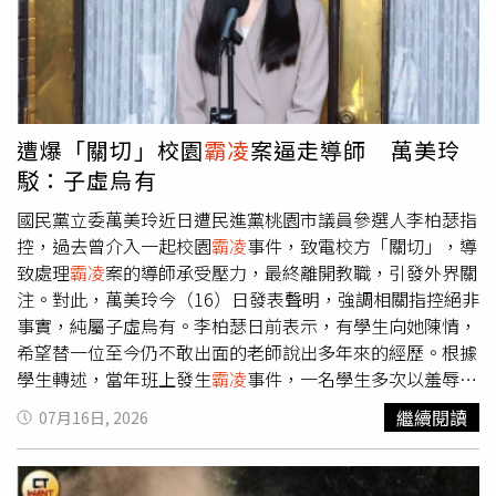
造成公務員受到不合理對待。楊植斗指出，議員索資天經地
義，但簡一次要大量資料，拿到資料後有無增加問政品質仍
要打一個問號，楊直言公務員很可憐，局處單位召不到人，
工作上還像在「做功德」，楊指出市府應探討這樣的情況是
否屬受職場
霸凌
。蔣萬安則回應，公務員短時間確實難消化
議員大量索取的資料，並表示尊重議會問政需求，但議員也
遭爆「關切」校園
霸凌
案逼走導師 萬美玲
需體諒公務員的辛勞，蔣提到2025年已指示議員須多給公
駁：子虛烏有
務員同仁時間處理資料
國民黨立委萬美玲近日遭民進黨桃園市議員參選人李柏瑟指
控，過去曾介入一起校園
霸凌
事件，致電校方「關切」，導
致處理
霸凌
案的導師承受壓力，最終離開教職，引發外界關
注。對此，萬美玲今（16）日發表聲明，強調相關指控絕非
事實，純屬子虛烏有。李柏瑟日前表示，有學生向她陳情，
希望替一位至今仍不敢出面的老師說出多年來的經歷。根據
學生轉述，當年班上發生
霸凌
事件，一名學生多次以羞辱性
言語辱罵同學，甚至刻意將女同學整理好的羽球撒回地上，
繼續閱讀
07月16日, 2026
導師為保護受害學生，希望學校依規定處理
霸凌
事件。學生
指出，涉事學生家長事後找上萬美玲，萬美玲也曾致電校長
「關切」，此後家長對老師態度轉趨強勢，班上學生及家長