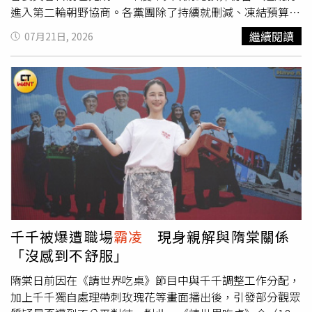
進入第二輪朝野協商。各黨團除了持續就刪減、凍結預算內
容攻防外，近期因中聯油脂毒油事件持續延燒，也讓總預算
繼續閱讀
07月21日, 2026
攻防再添火藥味。據立法院人士透露，藍白陣營有意將矛頭
指向行政部門部分預算，包括媒體政策及業務宣導費等項目
都可能成為協商焦點；翁曉玲則擬提案凍結卓榮泰4個月薪
資，表達對行政院施政表現的不滿。陳培瑜舉例，若某公司
董事會因為不喜歡總經理的決定，就擅自宣布凍結總經理薪
水，除非按照董事會意思形式，「你會覺得這是一間治理良
好的公司嗎？」她批評，凍結行政院長薪水是政治
霸凌
，也
是民主危險的開端。她表示，立法院當然有監督行政權的責
任，也有審查預算的權力，但監督並不是把預算和薪水當成
施壓工具，「更不是要求行政權必須按照立法院的政治意志
行事。」陳培瑜質問，接下是否要凍結部長和政務官的薪
水？是否只要立法院不高興，就可以直接扣薪、羞辱政黨委
千千被爆遭職場
霸凌
現身親解與隋棠關係
員？甚至可以用這這種方式對待所有不喜歡的人，「明天同
「沒感到不舒服」
樣的手段，也可能用在任何人身上。」陳培瑜強調，成熟的
民主，是每個憲政機關都在職權範圍內，依法行使權利，彼
隋棠日前因在《請世界吃桌》節目中與千千調整工作分配，
此制衡，若以監督之名行報復之實、拿預算當武器，受傷的
加上千千獨自處理帶刺玫瑰花等畫面播出後，引發部分觀眾