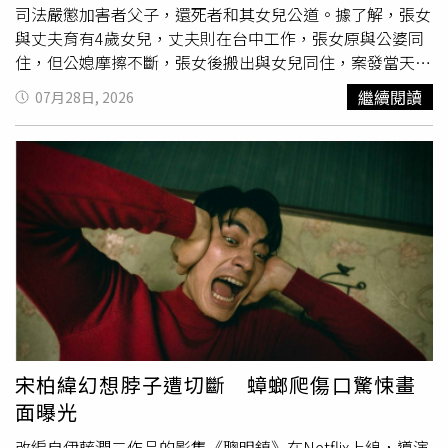
該項行程而發怒，經同仁出示相關簽呈後，則又改口斥責事
司法嚴懲加害者父子，還死者和其女兒公道。據了解，張女
前與談擬答資料未讓其過目，顯示被彈劾人習慣性採取高壓
與丈夫育有4歲女兒，丈夫則在台中工作，張女原與公婆同
威嚇式之管理模式，同仁須忍受其情緒化表達之壓力。嗣又
住，但公媳摩擦不斷，張女後搬出與女兒同住，案發當天因
臨時藉故抽離原訂共同出席記者團接待會之同仁，卻未同步
工作將孩子委託給公婆照顧，晚間前往接孩子回家時，公媳
繼續閱讀
07月28日, 2026
與主要接見人員顏慧欣溝通，致其缺少重要陪同人員輔助，
間發生口角，張男竟拿刀砍向張女，被害人脖頸處中百刀慘
任令其須獨自面對記者團各項提問壓力，足見未給予顏慧欣
死，張男還一度說謊，被警方戳破謊言後逮捕。死者閨密聽
應有之尊重與支持。彈劾案文指出，被彈劾人慣常採取高壓
聞噩耗萬分悲慟，揭露兇嫌「全家都惡魔」，表示兇嫌兒
威嚇之管理模式，不允許同仁質疑、挑戰其領導權威，倘於
子、死者丈夫有情緒控管問題，在死者懷孕期間，他曾因口
業務上遇有不同意見，會以公開否定、大聲斥責之方式，利
角，在眾人面前將桌上東西摔碎，怒斥死者「吵什麼吵」，
用權勢關係壓抑所面對之異見，久之，於單位內造成緊張、
到台中工作後還外遇養小三，卻不願付每月5000元育兒
退避之氛圍，並進而形成噤聲之效應。彈劾案文表示，綜
費，對孩子可說是不聞不問。死者閨密表示，凶嫌因沒有工
上，被彈劾人為行政院政務委員並兼任該院經貿辦總談判代
作而頻頻向死者拿錢，但死者身兼兩份工作，要養家、照顧
表，本應統籌整合各方資源，致力於增益我國經貿談判實
孩子，在無力負擔兇嫌開銷後，兇嫌竟開始言語
霸凌
，懷疑
力，詎其竟阻撓及弱化副總談判代表顏慧欣參與相關業務，
死者在外結交男友，公媳間更因生活習慣而摩擦不斷。死者
並於攸關國家重大利益之重要經貿談判場合、接待重要訪
閨密提到，兇嫌會在家抽菸，還會偷吃死者的食物並不承
團，限縮重要團隊成員出席會議提供輔助之空間。復核有對
認，家中垃圾也不收拾，飼養的2隻貓咪更不照顧，不清理
宋柏緯幻想脖子遭切斷 蟑螂爬傷口驚悚畫
部分同仁態度專橫、高壓威嚇、孤立排擠等不當行為，核其
貓砂盆導致發臭，而死者在忍無可忍下搬出另住，正滿懷期
面曝光
所為顯已違反公務員服務法相關規定，違失事證明確且情節
待要開始新生活，如今卻死在公公刀下，希望司法嚴懲加害
重大，洵有公務員懲戒法第2條第1款應受懲戒之事由，爰依
者父子，還死者和其女兒公道。
改編自伊藤潤二作品的影集《聰明鎮》在Netflix上線，導演