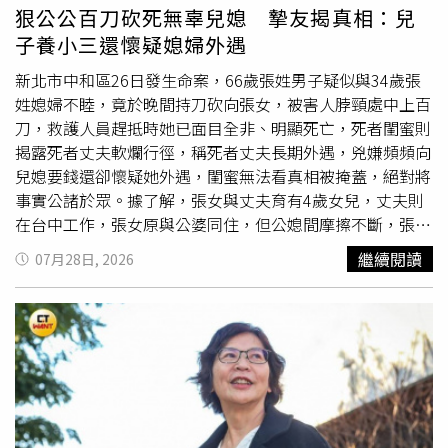
的
霸凌
者凌虐得體無完膚，劉修甫在酷暑下被麻繩全身緊緊
狠公公百刀砍死無辜兒媳 摯友揭真相：兒
綑綁、嘴巴貼膠帶，硬生生塞進教室講桌底下的狹小空間。
子養小三還懷疑媳婦外遇
他坦言在極度悶熱與壓迫下，完全不用演就能呈現最真實的
痛苦狀態。除了肉體折磨，劇中他因渴求變聰明，還從爺爺
新北市中和區26日發生命案，66歲張姓男子疑似與34歲張
身上拔剛長出的血玉葉入魔猛吃。劉修甫笑說：「雖然情節
姓媳婦不睦，竟於晚間持刀砍向張女，被害人脖頸處中上百
很奇怪，但那場戲莫名很感人。」拍攝過程雖然處處高溫難
刀，救護人員趕抵時她已面目全非、明顯死亡，死者閨蜜則
耐，但劉修甫依然對角色充滿熱情，事後更隔空對自己的角
揭露死者丈夫軟爛行徑，稱死者丈夫長期外遇，兇嫌頻頻向
色暖心喊話：「吳雙一，不要急著交朋友，做自己就好。」
兒媳要錢還卻懷疑她外遇，閨蜜無法看真相被掩蓋，絕對將
此外，劇中潘綱大飾演殘暴的瘋狂
霸凌
者，為了呈現拳拳到
事實公諸於眾。據了解，張女與丈夫育有4歲女兒，丈夫則
肉的流暢動作戲，他密集接受高強度的動作訓練課，且角色
在台中工作，張女原與公婆同住，但公媳間摩擦不斷，張女
原型來自另一短篇《煙草會》，所以總是菸不離手，算是全
後搬出與女兒另居，案發當天，張男將孫女帶回家照顧，媳
繼續閱讀
07月28日, 2026
劇的「混混擔當」展現冷酷氣場，邱以太則挑戰經典的《人
婦晚間前往接孩子回家，公媳間疑似因金錢和教養觀念發生
頭氣球》造型，獵奇視覺令人不寒而慄。潘綱大為了動作密
口角，張男竟拿出水果刀砍向媳婦，雙方再爆發口角，張男
接受密集訓練課程。（圖／奇蹟映畫所提供）
竟拿刀砍向張女，被害人脖頸處身中百刀、面目全非，救護
人員趕抵時她已明顯死亡，兇嫌則被警方逮捕，檢方聲押獲
准。死者閨蜜在網路上貼文透露，被害人是一位堅強勇敢的
母親，而她離開得太冤枉和太委屈，認為此悲劇跟死者丈夫
脫不了關係，指控死者丈夫長期在台中外遇，對孩子不聞不
問，寧願帶外遇對象吃大餐還在網路上炫耀，卻連每月