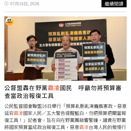
役，反而一直很羨慕哥哥能服兵役，甚至覺得「當兵很
繼續閱讀
07月16日, 2026
酷」。萬美玲指出，佀廣洋從小體型較胖，體重一度高達
120公斤，後續努力減重仍維持約110公斤，因此在徵兵體
檢時被判定體位不合格。近期網路上也流傳他多年來控制飲
食、健身運動的照片，再度掀起外界討論。內政部役政司副
司長陳裕興表示，此案當初是由桃園市政府依據體位檢查結
果作成判定，屬於行政處分。外界高度關注此案，內政部接
獲相關檢舉後，依程序請桃園市政府進一步了解，目前沒有
設定調查期限或預定結果，現階段就是由地方政府了解。
公督盟轟在野黨
霸凌
國民 呼籲勿將預算審
查當政治報復工具
公民監督國會聯盟16日舉行「預算亂刪亂凍癱瘓憲政，惡意
延宕
霸凌
國家人民／五大警告提醒藍白，勿把預算把關當報
復工具！」記者會，旨在向在野黨團敲響警鐘，譴責在野黨
將國家預算當成政治報復工具，惡意
霸凌
台灣人民的傲慢行