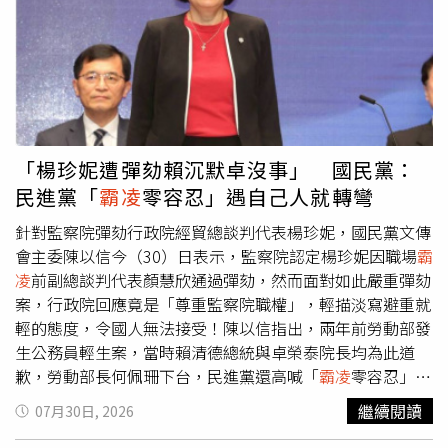
實、還原完整犯案時間軸、分析嫌犯心理狀況、追查槍枝取
告、會亂講飲料害她發胖又長不高，足以營造敵意及不友善
得過程、比對電腦及手機等數位鑑識資料，以及調查是否還
的學習環境。但依據四年級導師的說法，當時負責登記飲料
有其他因素共同促成這起震驚泰國社會的校園槍擊悲劇，希
名單的學生在教室裡拿出一張白紙，公開說「要喝飲料趕快
望完整還原案件真相。《CTWANT》關心您：如果您覺得痛
來登記」，開放所有同學自行填上姓名，另有一名老師和一
苦、似乎沒有出路，您並不孤單，請撥打1925。
名學生也說，遭申訴的男老師並未針對該名女學生刻意不請
飲料或要求同學不跟她玩。只有一名學生的訪談內容較為特
殊，提到男老師請飲料之前有說「不是特別想要請」該名女
「楊珍妮遭彈劾賴沉默卓沒事」 國民黨：
學生，其實想請她喝但怕她會亂講「這種飲料會害她發胖、
民進黨「
霸凌
零容忍」遇自己人就轉彎
長不高、有的沒的之類」因為很怕那位女學生的家長「又
告」。男老師告訴校方調查小組，他印象中男學生都要喝飲
針對監察院彈劾行政院經貿總談判代表楊珍妮，國民黨文傳
料、女學生有幾個不喝，他想到可能有學生沒登記名單之後
會主委陳以信今（30）日表示，監察院認定楊珍妮因職場
霸
還是想喝，所以多買一點。男老師強調，從沒說過不想請那
凌
前副總談判代表顏慧欣通過彈劾，然而面對如此嚴重彈劾
位女學生。台北高等行政法院依據調查小組的報告，認定男
案，行政院回應竟是「尊重監察院職權」，輕描淡寫避重就
老師並未私下指定誰不能被請客，他調查學生喝飲料意願
輕的態度，令國人無法接受！陳以信指出，兩年前勞動部發
時，不只沒限制登記對象反而多買，以免有學生沒登記又臨
生公務員輕生案，當時賴清德總統與卓榮泰院長均為此道
時想喝，這跟刻意排除特定學生的行為顯不相符。合議庭指
歉，勞動部長何佩珊下台，民進黨還高喊「
霸凌
零容忍」，
出，即使飲料意願調查單已經找不到或者沒列為調查證據，
推動修法制度改革。但如今顏慧欣案爆發，楊珍妮遭監察院
繼續閱讀
07月30日, 2026
仍可藉由多位證人一致陳述，還原當時公開調查的情形；女
彈劾，結果賴總統至今不發一語，卓院長只說尊重程序，整
學生家長控訴男老師要求同學排擠她、刻意不請她喝飲料，