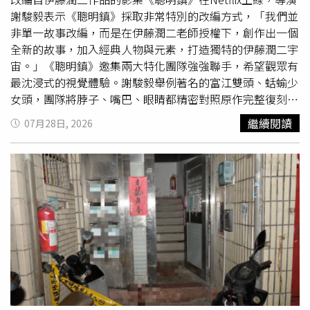
法提案彈劾，並移送懲戒法院審理，依法懲戒。
謝駿毅表示《聰明鎮》採取非常特別的改編方式，「我們並
非單一故事改編，而是在伊藤潤二老師授權下，創作出一個
全新的故事，加入經典人物與元素，打造獨特的伊藤潤二宇
宙。」《聰明鎮》邀集兩大特化團隊強強聯手，希望觀眾有
最沈浸式的視覺體驗。謝駿毅舉例著名的富江雙頭、蛞蝓少
女頭，團隊將脖子、嘴巴、眼睛都精密對照原作完整復刻，
相信漫畫粉絲一眼就能認出，沒看過漫畫的觀眾也能感受到
繼續閱讀
07月28日, 2026
伊藤潤二世界的獨特魅力。除了富江、蛞蝓少女，宋柏緯劇
中飾演的學霸富克勤，原型取材自短篇《富夫紅色高領
衫》，他一心追求進入衝刺班、考上榜首，為詮釋追求成績
不擇手段的瘋狂樣貌，宋柏緯狂甩自己巴掌、拿鉛筆插大
腿，甚至以琴弦纏頸防止打瞌睡，進而出現脖子被切斷的幻
象。宋柏緯坦言：「最挑戰的是他傷害自己的念頭，拍攝前
我一直在想，在追求完美的過程中，到底是什麼會讓人願意
用生命來交換？」他更透露最驚悚的是幻想中脖子斷裂，有
隻蟑螂從傷口爬進去那一幕，「光想像那個互動就覺得非常
噁心！」劉修甫從爺爺身上拔血玉葉猛吃。（圖／奇蹟映畫
所提供）飾演經典角色「雙一」的劉修甫，則被潘綱大演繹