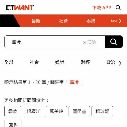
跳至主要內容區塊
下載 APP
最新
社會
娛樂
財經
⊗ 清除
全部
社會
娛樂
財經
政治
顯示結果第 1 ~ 20 筆 / 關鍵字「
霸凌
」
更多相關新聞關鍵字：
佀廣洋
霸凌
萬美玲
國民黨
楊珍妮
更多