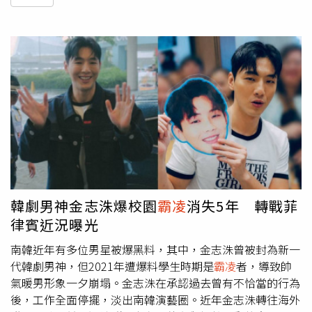
韓劇男神金志洙爆校園
霸凌
消失5年 轉戰菲
律賓近況曝光
南韓近年有多位男星被爆黑料，其中，金志洙曾被封為新一
代韓劇男神，但2021年遭爆料學生時期是
霸凌
者，導致帥
氣暖男形象一夕崩塌。金志洙在承認過去曾有不恰當的行為
後，工作全面停擺，淡出南韓演藝圈。近年金志洙轉往海外