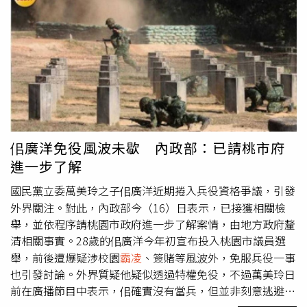
雖曾發起連署慰留老師，但老師最後仍選擇離開。針對相關
指控，萬美玲聲明指出，近日有心人士指控她不當介入校園
事件並施壓校方，她必須嚴正駁斥，「指控絕非事實，純屬
子虛烏有」。她表示，在處理任何涉及校園相關陳情案時，
都是以「保護孩子受教權、尊重教師管教權」為原則，若遇
校園相關爭議事件，一律「尊重教育專業、絕不干預調
查」，交由主管機關及學校依法處理。萬美玲強調，她絕對
不會對學校施壓，更未曾干涉學校內爭議事件的調查，任何
未經查證的含沙射影，不僅是廉價的政治操作，更是對教育
佀廣洋免役風波未歇 內政部：已請桃市府
工作者的不尊重。
進一步了解
國民黨立委萬美玲之子佀廣洋近期捲入兵役資格爭議，引發
外界關注。對此，內政部今（16）日表示，已接獲相關檢
舉，並依程序請桃園市政府進一步了解案情，由地方政府釐
清相關事實。28歲的佀廣洋今年初宣布投入桃園市議員選
舉，前後遭爆疑涉校園
霸凌
、簽賭等風波外，免服兵役一事
也引發討論。外界質疑他疑似透過特權免役，不過萬美玲日
前在廣播節目中表示，佀確實沒有當兵，但並非刻意逃避兵