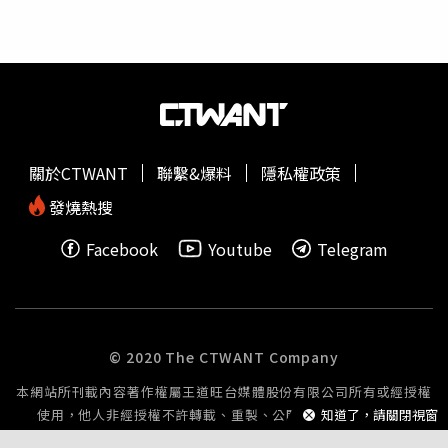
要省思，就算要參選，也要這段一段歷練、有沉澱以後，才
表示有認真思考、反省，如果沒有經過那一段，一下子跳到
繼續參選，等於對於過去的錯誤，沒有任何要改的意願、也
沒有經過沉澱、洗鍊、後悔、道歉，「我想我們社會越來越
不會接受這種紈絝子弟」，尤其佀犯的是嚴重
霸凌
。媒體詢
問，佀廣洋之前說想當兵，但當時太胖沒辦法，是否覺得佀
廣洋是否應該要補服兵役來表達懺悔？王世堅表示，沒有
關於CTWANT
聯繫&爆料
隱私權政策
錯，這是最起碼的，有好多認識的朋友在國外學成後，有台
發燒熱搜
灣心、熱愛國家的人，想盡辦法就是想回台灣服兵役；不曉
得佀廣洋是怎麼樣的看法，也有人身體驗下來不行，但也是
Facebook
Youtube
Telegram
盡量去突破，跟國防部商量說：「我這樣不是太大的問題，
是不是也可以符合規格？」等等，這樣子的例子所在多有。
針對佀廣洋因體位因素免役，但現在已瘦下來，也未過除役
年紀，內政部役政司14日晚間指出，桃園市政府依當時之徵
兵檢查結果判定體位並核發體位判等通知書，即已依法完成
© 2020 The CTWANT Company
體位判定，除非發現有不法手段規避兵役的事證外，並不會
本網站所刊載內容著作權屬王道旺台媒體股份有限公司所有或經授權
影響已依法確定之體位判等處分。役政司指出，依據《徵兵
使用，他人非經授權不許轉載、重製、公開播送或公開傳輸。
知道了，請關閉視窗
規則》第14條規定，役男對於判定之體位認有疑義，可申請