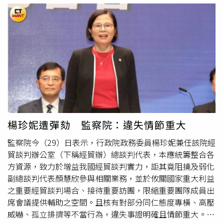
件事沒有人道歉、沒有人下台！陳以信質疑，這是哪門子的
並無其他客觀證據足以證明。法官查出，案發當天總共4名
「
霸凌
零容忍」？陳以信表示，楊珍妮是行政院政務委員，
學生沒喝到飲料，可證明男老師並非獨漏該名女學生，也沒
卓榮泰院長就是楊珍妮的直屬長官。如今監察院認定她涉及
針對她差別待遇，所以無法認定有故意孤立、羞辱或侵害的
職場
霸凌
並予以彈劾，請問身為上級主管的卓榮泰，難道完
動機。女學生的家長為何執著申訴
霸凌
？為何有一名同學對
全沒有管理責任？陳以信更指出，顏慧欣案不是一般的行政
調查小組說男老師很怕家長又告？本刊深入追查，這對師生
疏失，而是有人因此憤慨離世，留下許多未解的
霸凌
疑雲。
在「飲料事件」之前早已結怨，疫情期間學校採取遠距教
兩年前面對類似事件，賴總統還願向家屬道歉，雖非主管的
學，男老師曾在群組宣布補課消息，但女學生家長堅稱沒收
卓院長，也公開道歉並要求部長何珮珊下台負責。對比如今
到通知，加上男老師補課時確實犯錯，應該上體適能卻沒出
顏慧欣案，賴總統卻沉默至今，卓院長更未道歉下台，政府
現在鏡頭前，讓全班自習，剛好被女學生家長逮到小辮子告
如此倨傲態度，才最讓社會大眾感到寒心！陳以信痛批，民
狀，後續發生「飲料事件」，女學生家長當成老師再度獨漏
進黨最愛講「
霸凌
零容忍」，但現在變成是「
霸凌
零負
楊珍妮遭彈劾 監察院：違失情節重大
女兒，因此又槓上。北高行判決女學生家長敗訴，不過男老
責」。不是自己人就高喊改革要求究責，一旦涉及自己人，
監察院今（29）日表示，行政院政務委員楊珍妮兼任該院經
師已經因為「體適能缺課」案遭懲處，轉到其他學校任職。
就講程序講尊重不道歉不負責。陳以信要求賴總統應公開向
貿談判辦公室（下稱經貿辦）總談判代表，本應統籌整合各
顏慧欣家屬及社會公開道歉，卓院長身為楊珍妮的上級長
方資源，致力於增益我國經貿談判實力，詎其竟阻撓及弱化
官，應為自身管理不當負起政治責任下台！陳以信更強調，
副總談判代表顏慧欣參與相關業務，並於攸關國家重大利益
上週六凱道廿萬人為食安向政府大怒吼，但集會過後政府依
之重要經貿談判場合、接待重要訪團，限縮重要團隊成員出
然置若罔聞視而不見，賴總統拒絕道歉，卓院長堅持不下
席會議提供輔助之空間。且核有對部分同仁態度專橫、高壓
台，相關部會首長更沒人出面究責。陳以信痛批，無視民意
威嚇、孤立排擠等不當行為，違失事證明確且情節重大。於
已成民進黨政府對全民的「政治
霸凌
」，還遠比楊珍妮的職