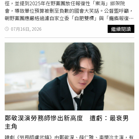
徑，並提到2025年在野黨團放任報復性「案海」綁架院
會，導致單位預算被刪至負數的國會大笑話。公督盟呼籲，
朝野黨團應嚴格過濾自家立委「自肥雙標」與「癱瘓報復」
的劣質提案，並加強與行政部門溝通、掌握第一線工作情，
繼續閱讀
07月16日, 2026
不應容許2025年的預算
霸凌
鬧劇再度重演。公督盟表示，
今年度中央政府總預算案從去年8月底送入立法院後，審查
至今已卡關超過320天，創下憲政史上最長延宕紀錄，若在
野黨團將預算延宕視為政治勒索的籌碼，當明年度總預算案
於8月底送達立法院後，勢必寫下史上首見「兩個年度總預
算同時審議」的憲政惡例。公督盟執行長張宏林強調，公督
盟支持嚴審預算，但在野黨不應用杯葛方式阻止國家預算推
進，張表示現今不只3兆的中央政府總預算被延宕，國營企
業相關約5兆的預算也還未通過，這不是國民黨立委翁曉玲
所稱的「國會有在認真審預算」。公督盟副執行長陳利益喊
話立法院長韓國瑜，應發揮國會龍頭的角色，將不合理的提
案擋下來，並與朝野作積極協商，勿讓行政人員出現擔心被
鄭敬淏演勞務師慘出新高度 遭虧：最衰男
刪預算，導致行政效率低下的情形。
主角
韓劇《勞務師盧武鎮》由鄭敬淏、薛仁雅、車學沇主演，有