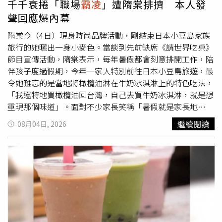
千千衰捲「職場
霸凌
」遭隋棠排擠 本人發
於案發當天清晨，使用祖父合法持有的CZ品牌9毫米半自動
聲回應爆內幕
手槍，在住家先後槍殺73歲祖父及74歲祖母。祖父被發現
倒臥一樓廚房，背部中彈，子彈貫穿身體；祖母則陳屍二樓
隋棠今（4日）現身時尚品牌活動，剛結束日本小豆島家族
臥室床上，初步研判是在睡夢中遭到槍擊，詳細死因及中彈
旅行的她曬出一身小麥色。當談到先前缺席《請世界吃桌》
位置仍待法醫完成鑑定。泰國德布西林暖武里學校爆重大槍
節目宣傳活動，隋棠表示，每年暑假都會刻意排開工作，陪
擊悲劇，警方持續釐清疑似
霸凌
是否為整起案件導火線。警
伴孩子度過假期，今年一家人特別前往日本小豆島旅遊，最
方抵達現場時還發現，住家大門竟由外側反鎖，只能破壞門
令她難忘的是當地將橄欖油淋在牛奶冰淇淋上的特色吃法，
鎖後才能進入屋內。警方研判，嫌犯犯案後刻意將房屋從外
「我還特地買橄欖油回台灣，自己去買牛奶冰淇淋，就是想
面鎖住，目的是延後祖父母遇害被發現的時間，爭取自己前
重現那個味道」。面對不少家長笑稱「暑假就是家長地
往學校犯案的空檔。由於住家附近相當安靜，鄰居當時並未
獄」，隋棠則完全抱持不同看法。她溫柔表示：「我非常喜
繼續閱讀
08月04日, 2026
聽見槍聲，因此直到警方前往勘查前，沒有人知道屋內已發
歡陪小孩，小孩子真的長得非常快，這樣的時間其實不
生命案。完成家中犯案後，男學生隨即攜帶同一把手槍前往
多。」認為能陪伴孩子成長，是十分珍貴的時光。日前隋棠
德布西林暖武里學校。警方表示，嫌犯身上除槍枝外，還攜
因在實境節目《請世界吃桌》中提議與千千互換職位，被部
帶34發未擊發子彈及2個備用彈匣，顯示犯案前已做好相當
分網友質疑語氣強勢，甚至遭貼上「職場
霸凌
」、「情緒勒
程度準備。警方初步調查認為，嫌犯原本鎖定長期
霸凌
自己
索」等標籤。面對風波，隋棠表示自己並沒有因此感到委
的同學報復，但相關學生在教師協助下及時疏散、躲避，因
屈，反而認為能讓更多人關注節目就是一件好事，「只要大
此未能找到原定目標，之後轉而朝現場教師及其他人開槍，
家可以注意到我們的節目，一起把屬於台灣、這麼棒的辦桌
造成多名師生死傷，最後再朝自己開槍，送醫後宣告不治。
文化讓更多人看到，並因此認識它，我覺得就是很棒的事