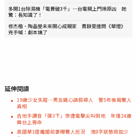
多開1台除濕機「電費破3千」…台電親上門揪原凶 她
驚：長知識了！
修杰楷、陶晶瑩未來開心成親家 賈靜雯連問《華燈》
兇手喊：劇本燒了
延伸閱讀
19歲少女失蹤…男友痛心請假尋人 警5年後揭驚人
真相
吉他手調音「彈3下」慘遭電擊尖叫倒地 年僅24歲
舞台上喪命
高國華3度離婚前妻曝驚人近況 洩8字狀態宛如少