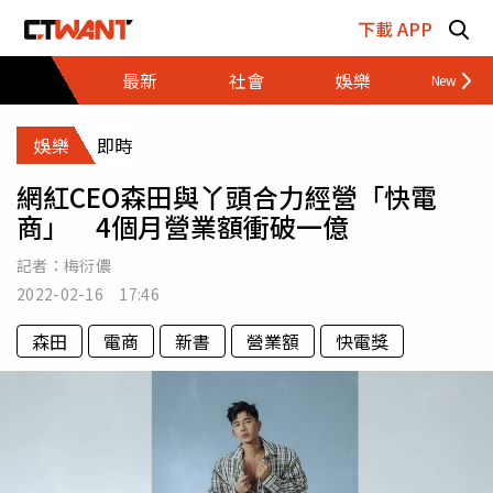
跳至主要內容區塊
下載 APP
最新
社會
娛樂
財經
娛樂
即時
網紅CEO森田與丫頭合力經營「快電
商」 4個月營業額衝破一億
記者：
梅衍儂
2022-02-16 17:46
森田
電商
新書
營業額
快電獎