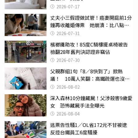
2026-07-17
丈夫小三假證做試管！癌妻開庭前1分
鐘再收離婚傳票 她崩潰：比八點檔
還扯
2026-07-31
檳榔攤助攻！85度C騎樓擺桌椅被告
檢翻28年舊判決認證非竊佔
2026-07-30
父親群組1句「8／8快到了」掀熱
議！ 10萬人笑翻：高鐵疏運也沒列
父親節
2026-08-02
深入森林10分鐘藏屍！父涉殺害9歲愛
女 恐怖藏屍手法全曝光
2026-08-04
逃票告性騷1／OL省172元不甘被逮
反控台鐵員工6度騷擾