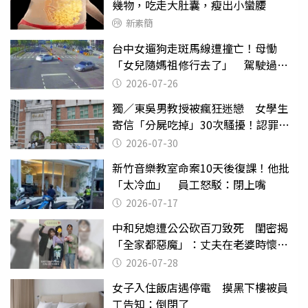
幾物，吃走大肚囊，瘦出小蠻腰
新素簡
台中女遛狗走斑馬線遭撞亡！母慟
「女兒隨媽祖修行去了」 駕駛過失
致死判9月
2026-07-26
獨／東吳男教授被瘋狂迷戀 女學生
寄信「分屍吃掉」30次騷擾！認罪免
關
2026-07-30
新竹音樂教室命案10天後復課！他批
「太冷血」 員工怒駁：閉上嘴
2026-07-17
中和兒媳遭公公砍百刀致死 閨密揭
「全家都惡魔」：丈夫在老婆時懷孕
摔東西
2026-07-28
女子入住飯店遇停電 摸黑下樓被員
工告知：倒閉了