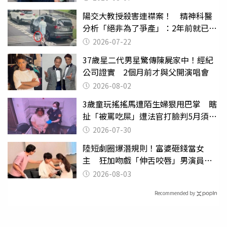
陽交大教授殺害連襟案！ 精神科醫
分析「絕非為了爭產」：2年前就已言
行詭異
2026-07-22
37歲星二代男星驚傳陳屍家中！經紀
公司證實 2個月前才與父開演唱會
2026-08-02
3歲童玩搖搖馬遭陌生婦狠甩巴掌 瞎
扯「被罵吃屎」遭法官打臉判5月須入
監
2026-07-30
陸短劇圈爆潛規則！富婆砸錢當女
主 狂加吻戲「伸舌咬唇」男演員崩
潰
2026-08-03
Recommended by