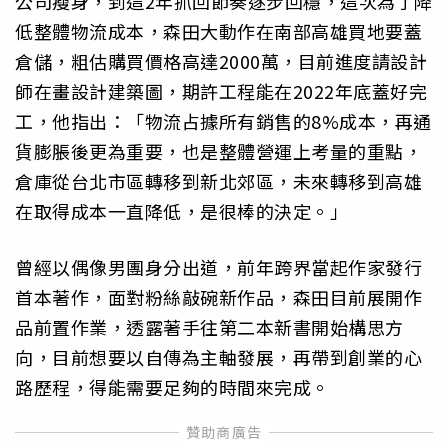
公司瘦身，到這2年抓回節奏逐步回穩，這次為了降
低整體物流成本，森田大動作在南部高雄買地要蓋
倉儲，粗估購買價格高達2000萬，目前進度請設計
師在畫設計建築圖，期許工程能在2022年底蓋好完
工，他指出：「物流占據所有銷售的8%成本，再通
貨膨脹後更為重要，也是整體營運上考量的重點，
倉庫從台北市區轉移到新北郊區，未來轉移到高雄
在取得成本一直降低，是很棒的決定。」
曾經以偶像男團身分出道，前年跨界當起作家發行
首本著作，面對粉絲敲碗新作品，森田目前展開作
品前置作業，透露著手往第二本新書開始構思方
向，目前想要以自傳為主軸發展，再帶到創業的心
路歷程，得能需要足夠的時間來完成。