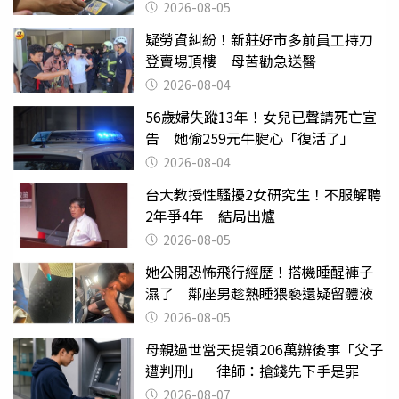
2026-08-05
疑勞資糾紛！新莊好市多前員工持刀
登賣場頂樓 母苦勸急送醫
2026-08-04
56歲婦失蹤13年！女兒已聲請死亡宣
告 她偷259元牛腱心「復活了」
2026-08-04
台大教授性騷擾2女研究生！不服解聘
2年爭4年 結局出爐
2026-08-05
她公開恐怖飛行經歷！搭機睡醒褲子
濕了 鄰座男趁熟睡猥褻還疑留體液
2026-08-05
母親過世當天提領206萬辦後事「父子
遭判刑」 律師：搶錢先下手是罪
2026-08-07