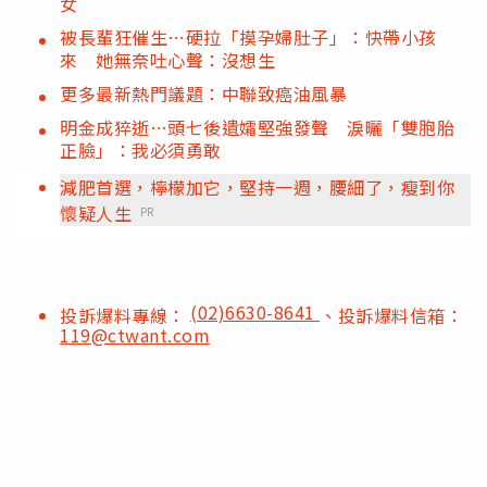
女
被長輩狂催生…硬拉「摸孕婦肚子」：快帶小孩
來 她無奈吐心聲：沒想生
更多最新熱門議題：中聯致癌油風暴
明金成猝逝…頭七後遺孀堅強發聲 淚曬「雙胞胎
正臉」：我必須勇敢
減肥首選，檸檬加它，堅持一週，腰細了，瘦到你
懷疑人生
PR
(02)6630-8641
投訴爆料專線：
、投訴爆料信箱：
119@ctwant.com