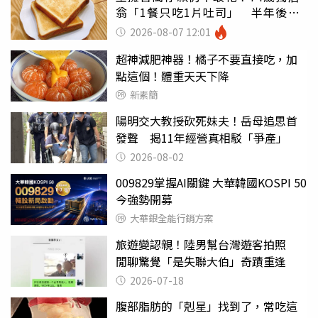
翁「1餐只吃1片吐司」 半年後暴
瘦嚇壞女兒
2026-08-07 12:01
超神減肥神器！橘子不要直接吃，加
點這個！體重天天下降
新素簡
陽明交大教授砍死妹夫！岳母追思首
發聲 揭11年經營真相駁「爭產」
2026-08-02
009829掌握AI關鍵 大華韓國KOSPI 50
今強勢開募
大華銀全能行銷方案
旅遊變認親！陸男幫台灣遊客拍照
閒聊驚覺「是失聯大伯」奇蹟重逢
2026-07-18
腹部脂肪的「剋星」找到了，常吃這