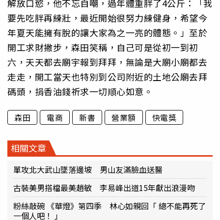
解放口慾，他不忘自嘲，過年體重胖了4公斤：「我
要先吃胖再練壯，最近開始很努力練健身，希望今
年夏天能擁有脫的讓大家為之一亮的體態。」至於
開工求財撇步，森田笑稱，自己可是從初一到初
六，天天都去廟宇報到拜拜，無論是大廟小廟都去
走走，開工當天也特別到公司附近的土地公廟去拜
碼頭，捐香油錢祈求一切順心如意。
森田
電商
新書
營業額
快電獎
相關文章
單攻北大武山墜落邊坡 男山友滿臉血送醫
古裝美男搭檔最美趙敏 李易峰出道15年獻出浪漫吻
粉絲敲碗 《華燈》第四季 林心如親回「 總不能再死了
一個人吧！ 」