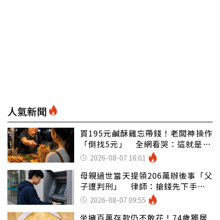
人氣新聞
買195元鹹酥雞忘帶錢！老闆神操作
「倒找5元」 全網看哭：這就是台
灣
2026-08-07 16:01
母親過世當天提領206萬辦後事「父
子遭判刑」 律師：搶錢先下手是
罪
2026-08-07 09:55
坐擁百萬存款仍不敢花！74歲獨居