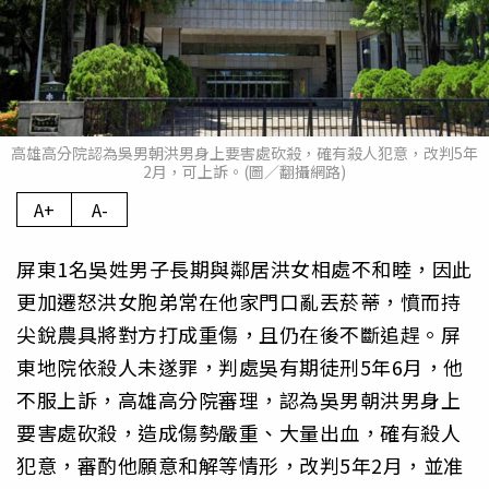
高雄高分院認為吳男朝洪男身上要害處砍殺，確有殺人犯意，改判5年
2月，可上訴。(圖／翻攝網路)
A+
A-
屏東1名吳姓男子長期與鄰居洪女相處不和睦，因此
更加遷怒洪女胞弟常在他家門口亂丟菸蒂，憤而持
尖銳農具將對方打成重傷，且仍在後不斷追趕。屏
東地院依殺人未遂罪，判處吳有期徒刑5年6月，他
不服上訴，高雄高分院審理，認為吳男朝洪男身上
要害處砍殺，造成傷勢嚴重、大量出血，確有殺人
犯意，審酌他願意和解等情形，改判5年2月，並准