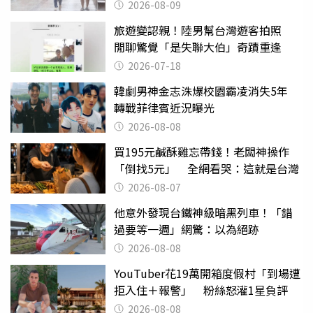
2026-08-09
旅遊變認親！陸男幫台灣遊客拍照
閒聊驚覺「是失聯大伯」奇蹟重逢
2026-07-18
韓劇男神金志洙爆校園霸凌消失5年
轉戰菲律賓近況曝光
2026-08-08
買195元鹹酥雞忘帶錢！老闆神操作
「倒找5元」 全網看哭：這就是台灣
2026-08-07
他意外發現台鐵神級暗黑列車！「錯
過要等一週」網驚：以為絕跡
2026-08-08
YouTuber花19萬開箱度假村「到場遭
拒入住＋報警」 粉絲怒灌1星負評
2026-08-08