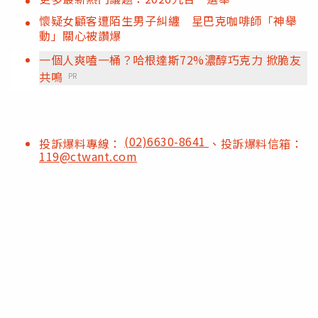
懷疑女顧客遭陌生男子糾纏 星巴克咖啡師「神舉
動」關心被讚爆
一個人爽嗑一桶？哈根達斯72%濃醇巧克力 掀脆友
共鳴
PR
(02)6630-8641
投訴爆料專線：
、投訴爆料信箱：
119@ctwant.com