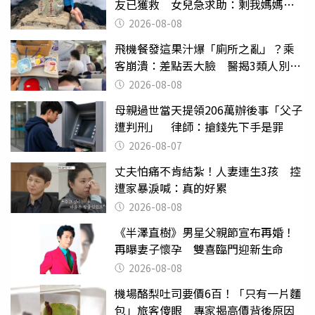
友已獲救 女兒急求助：剩我媽媽還
沒找到
2026-08-08
飛機餐發這果汁爆「廁所之亂」？乘
客崩潰：差點丟大臉 醫揭3類人別亂
喝
2026-08-08
母親過世當天提領206萬辦後事「父子
遭判刑」 律師：搶錢先下手是罪
2026-08-07
丈夫怕痛不肯結紮！人妻連生3孩 控
遭家暴淚喊：真的好累
2026-08-08
《半澤直樹》男星父親節宣布再婚！
再曝妻子懷孕 雙喜臨門迎新生命
2026-08-08
機場酪梨吐司要價6百！「只有一片麵
包」旅客傻眼 專家揭高價背後原因