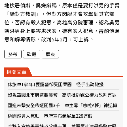
地檢署偵辦，吳嫌辯稱，原本僅是要打洪男的手臂
「給對方教訓」，但對方閃躲才會攻擊到其它部
位，否認有殺人犯意。高雄高分院審理，認為吳男
朝洪男身上要害處砍殺，確有殺人犯意，審酌他願
意和解等情形，改判5年2月，可上訴。
菸蒂
砍殺
屏東
相關文章
休旅車1家4口要露營卻受困果園 怪手出動馳援
沒戴罩闖北市府遭攔襲警 高院批挑戰公權力改判有罪
國道未繫安全帶遭開罰3千 車主靠「哆啦A夢」神逆轉
桃園燈會人氣旺 市府宣布延展至228連假
合夥入室搶丟丟妹叔父幾十萬 蒙面匪徒凌晨遇警攻堅