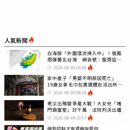
人氣新聞
白海豚「外圍環流掃入中」！強風
雨彈襲北台灣 網哀號：風雨這麼
大還不放假
2026-08-09 09:48
家中產子「男嬰不明原因死亡」
19歲女拿毛巾包裹遺體赴派出所報
案
2026-08-09 08:28
老父出殯變爭產大戰！大女兒「堵
門鎖靈堂」討千萬 法院判決出爐
2026-08-08 20:57
做到這點才有資格說愛你