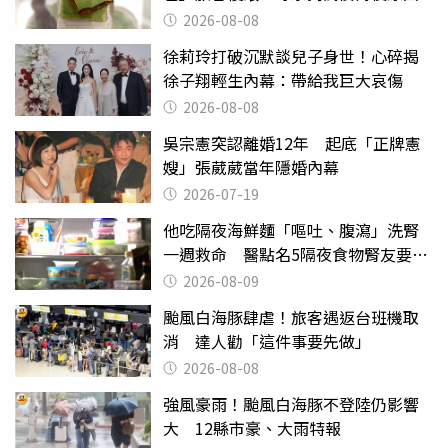
2026-08-08
徐莉玲打破沉默談兒子身世！心碎揭
徐子翔輕生內幕：帶給我巨大哀傷
2026-08-08
吳宗憲突認離婚12年 起底「正牌憲
嫂」張葳葳當年隱婚內幕
2026-07-19
他吃隔夜海鮮麵「嘔吐、腹瀉」洗腎
一週救命 醫點名5隔夜食物腎友要注
意
2026-08-09
颱風白海豚肆虐！旅客遇返台班機取
消 達人勸「這件事要先做」
2026-08-08
強風豪雨！颱風白海豚不登陸仍影響
大 12縣市豪、大雨特報