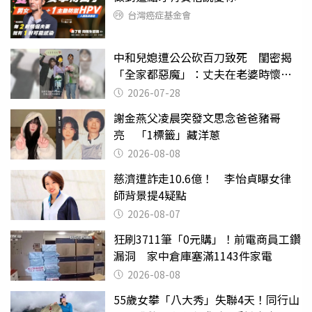
台灣癌症基金會
中和兒媳遭公公砍百刀致死 閨密揭
「全家都惡魔」：丈夫在老婆時懷孕
摔東西
2026-07-28
謝金燕父凌晨突發文思念爸爸豬哥
亮 「1標籤」藏洋蔥
2026-08-08
慈濟遭詐走10.6億！ 李怡貞曝女律
師背景提4疑點
2026-08-07
狂刷3711筆「0元購」！前電商員工鑽
漏洞 家中倉庫塞滿1143件家電
2026-08-08
55歲女攀「八大秀」失聯4天！同行山