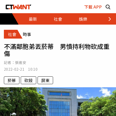
跳至主要內容區塊
下載 APP
最新
社會
娛樂
財經
社會
時事
不滿鄰胞弟丟菸蒂 男憤持利物砍成重
傷
記者：
張進安
2022-02-21 10:10
菸蒂
砍殺
屏東