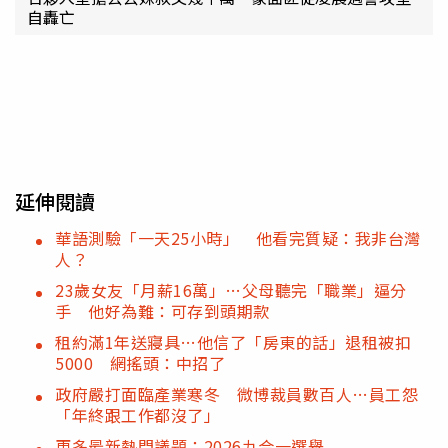
自轟亡
延伸閱讀
華語測驗「一天25小時」 他看完質疑：我非台灣
人？
23歲女友「月薪16萬」…父母聽完「職業」逼分
手 他好為難：可存到頭期款
租約滿1年送寢具…他信了「房東的話」退租被扣
5000 網搖頭：中招了
政府嚴打面臨產業寒冬 微博裁員數百人…員工怨
「年終跟工作都沒了」
更多最新熱門議題：2026九合一選舉