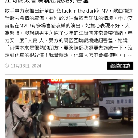
言」、「把人殺了還汙衊人家清白，太可惡了」。
歌手申力安推出新單曲《Stuck in the dark》MV，歌曲描述
對逝去戀情的感傷，有別於以往偏歡樂曖味的情境，申力安
首度在MV中有多場喜怒哀樂的演出，她擔心表現不好，大
為緊張，沒想到男主角原子少年的江尚儒非常會帶情緒，申
力安一度E人變I人，雙方的親密互動戲讓她超害羞，她說：
「尚儒本來是很熟的朋友，要演情侶我還要先適應一下，沒
想到他真的很敢演！我當時想，他這人怎麼會這樣啊。」不
過申力安吵架戲狂飆英文倒是很自然，情緒激動摔東西時，
繼續閱讀
11月18日, 2024
她因出手太狠，拍完才發現自己美甲已飛掉兩片。申力安首
次挑戰在MV中有戲劇演出。（圖／星光瑞瑞提供）《Stuck
in the dark》歌曲表達情侶分手後的心境與內心的掙扎，申
力安需演出分手後的心境，迷失陷進回憶中，一直忘不掉對
方的身影，她與江尚儒需扮演甜蜜熱戀的情侶互動，及男女
大吵鬧分手的情境。吵架時申力安狂飆英文，江尚儒直接怒
回她：「講中文啦！」彷彿真情侶在爭吵演出自然，江尚儒
說：「這場吵架的戲，導演讓我們自由發揮，她情緒一來就
瘋狂講流利英文，我很生氣對她說：『講中文啦！』她當時
沒笑場，我覺得很棒。」他表示當下他也是給予真實的反