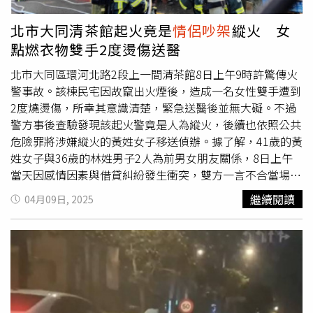
將王男逮捕到案，同時扣留涉案自小客車，發現王男所駕駛
車輛底部留有吳女殘破衣物與毛髮。王男事後供稱，當時感
北市大同清茶館起火竟是
情侶吵架
縱火 女
覺到有輾到東西，但因只想離開現場，並未下車查看，全案
點燃衣物雙手2度燙傷送醫
後續也依照殺人罪嫌移送地檢署偵辦，南投地檢署聲押獲
准。
北市大同區環河北路2段上一間清茶館8日上午9時許驚傳火
警事故。該棟民宅因故竄出火煙後，造成一名女性雙手遭到
2度燒燙傷，所幸其意識清楚，緊急送醫後並無大礙。不過
警方事後查驗發現該起火警竟是人為縱火，後續也依照公共
危險罪將涉嫌縱火的黃姓女子移送偵辦。據了解，41歲的黃
姓女子與36歲的林姓男子2人為前男女朋友關係，8日上午
當天因感情因素與借貸糾紛發生衝突，雙方一言不合當場吵
起來，黃女情緒失控後竟直接點燃身旁的衣物，不顧火勢延
繼續閱讀
04月09日, 2025
燒繼續與林男吵架，直到火勢一發不可收拾後才逃出，但也
雙手也因此燙傷送醫。警消獲報到場後，也派出指揮車5
輛、消防車輛15輛、救護車輛4輛、人員69名，將火勢控
制。至於詳細事故原因仍有待進一步調查釐清。不過當警方
在路口指揮交通，以利救火工作順利進行時，還遭到一名男
子毒駕撞上，所幸員警及時閃避，並未受傷，但也在男子身
上查獲安非他命、K他命與喪屍菸彈。