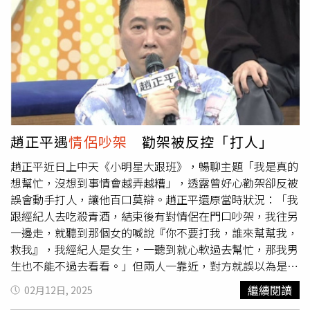
九指出，針對女子站在路中央影響其他用路人通行的危險行
為，恐違反《道路交通管理處罰條例》第78條規定，可處新
台幣500元罰鍰。
趙正平遇
情侶吵架
勸架被反控「打人」
趙正平近日上中天《小明星大跟班》，暢聊主題「我是真的
想幫忙，沒想到事情會越弄越糟」，透露曾好心勸架卻反被
誤會動手打人，讓他百口莫辯。趙正平還原當時狀況：「我
跟經紀人去吃殺青酒，結束後有對情侶在門口吵架，我往另
一邊走，就聽到那個女的喊說『你不要打我，誰來幫幫我，
救我』，我經紀人是女生，一聽到就心軟過去幫忙，那我男
生也不能不過去看看。」但兩人一靠近，對方就誤以為是要
對他出手：「他大手一揮，經紀人去擋，男生勾到經紀人的
繼續閱讀
02月12日, 2025
腳就摔倒，一摔那個拳就要打到她，我趕快去拉，但我也沒