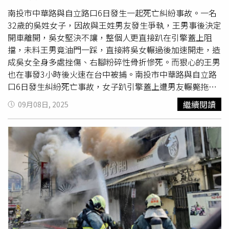
編劇丁瑞慶坦言從一開始寫劇本時，她心目中的女主角完美
人選就是全智賢，「我無法想像其他女演員接下這個角色，
南投市中華路與自立路口6日發生一起死亡糾紛事故。一名
聞柱是很孤獨的角色，但一邊看著全智賢表演，我很慶幸她
32歲的吳姓女子，因故與王姓男友發生爭執，王男事後決定
最後願意接演，真的時刻充滿感激」，而後又知道姜棟元願
開車離開，吳女堅決不讓，整個人更直接趴在引擎蓋上阻
意接下白山湖的角色，更讓她極度興奮，直呼「像是中了樂
擋，未料王男竟油門一踩，直接將吳女輾過後加速開走，造
透彩頭獎！」同時分享要詮釋白山湖對演員來說可能是一個
成吳女全身多處挫傷、右腳粉碎性骨折慘死。而狠心的王男
挑戰，「你可以看到他的冷酷與溫柔並存、以及他成熟卻又
也在事發3小時後火速在台中被捕。南投市中華路與自立路
充滿稚嫩男孩子氣的一面」。
口6日發生糾紛死亡事故，女子趴引擎蓋上遭男友輾斃拖行
亡。(圖／翻攝畫面)警方獲報，6日晚間中華路與自立路口
繼續閱讀
09月08日, 2025
疑似有男女糾紛。不過當警方趕到現場時，僅發現倒在路口
無生命跡象的吳女，其身上還有明顯車輛輾壓痕跡，緊急先
將人送醫急救，惟吳女仍因傷勢過重，緊急送醫後仍不幸不
治。據了解，43歲的王姓男子與吳女2人為男女朋友關係，
2人才剛交往一個多月，平時收入不穩定，多依靠打零工維
生。孰料6日晚間2人因細故爆發口角衝突，王男一氣之下直
接開車離去，吳女見狀立即攔阻，更整個人直接趴在引擎蓋
上，試圖阻止王男離去，但王男卻不顧趴在引擎蓋上的吳
女，直接踩油門加速離去，造成吳女當場被拖行輾壓。警方
隨後調閱監視器畫面後，也在案發3小時後於台中市公園路