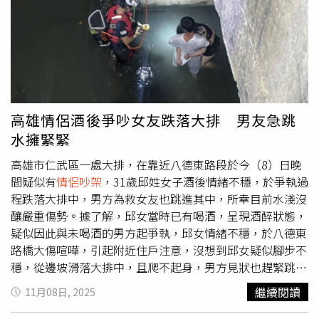
架」原來，女友提分手讓他一氣之下拿起打火機點燃女方房
間的衣櫥，火勢迅速蔓延，最終釀成火警。由於該棟大樓住
戶多、樓層高，火勢一度引發恐慌。消防隊員冒著濃煙協助
居民撤離，警方也封鎖周邊道路維持秩序，警方目前已將他
依《公共危險罪》移送法辦，並呼籲民眾面對感情糾紛應冷
靜處理，切勿因一時衝動做出害人害己的行為。
高雄情侶酒後爭吵女友跌落大排 男友急跳
水擁緊緊
高雄市仁武區一處大排，在靠近八德東路段於今（8）日晚
間疑似有
情侶吵架
，31歲邱姓女子酒後情緒不穩，於爭執過
程跌落大排中，男方為救女友也跳進其中，所幸目前水淺沒
釀嚴重傷勢。據了解，邱女當時已有喝酒，呈現酒醉狀態，
疑似因此與未喝酒的男方起爭執，邱女情緒不穩，於八德東
路橋大傷喧嘩，引起附近住戶注意，沒想到邱女疑似腳步不
穩，從邊坡滑落大排中，且爬不起身，男方見狀也趕緊跳入
拯救女友。附近住戶見狀，趕緊通報警消到場救援，由消防
繼續閱讀
11月08日, 2025
隊派員到大排將2人救起，所幸近日沒有下雨，水深很淺沒
有造成生命危險，不過邱女腿部受傷，在男友陪同下送醫治