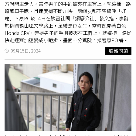
方想開車走人，當時男子的手卻被夾在車窗上，就這樣一路
追著車子跑，且速度還不斷加快，讓網友都不禁驚呼「好
痛」。原PO於14日在臉書社團「爆廢公社」發文指，事發
於桃園龜山區文學路上，駕駛是位女生，當時她開著白色
Honda CRV，旁邊男子的手則被夾在車窗上，就這樣一路從
快走逐漸加速變成小跑步，畫面十分驚險。接著原PO補
充，男生的手鬆開後，兩人發生10幾分鐘的爭吵，女生甚至
繼續閱讀
09月15日, 2024
有股衝動想要撞男友，還好沒有發生意外，後面女生駕車離
開，讓人看了嚇出一身冷汗。對此，警方表示，「本所尚未
接獲報案，目前調閱周邊監視器，通知車主到案說明釐清案
情，如行為有涉及刑事案件依法究辦。」目前已介入調查。