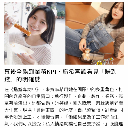
療。◎喝酒勿開車！飲酒過量，有害健康，未滿18歲請勿飲
酒。
幕後全能到業務KPI、麻希喜歡看見「賺到
錢」的明確感
在《尷尬專訪中》，來賓麻希用她在團隊中的多重角色，打
開內容產業的日常窗口：執行製作、企劃、製作、業務，甚
至幕前演出，她都做過。她笑說，剛入職第一週就遇到老闆
大生氣、現場「會砸東西」的程度，自己超緊張，卻看到同
事們淡定上工，才慢慢習慣。「他如果是為了工作好而生
氣，我們可以接受；私人情緒就讓他自己去抒發。」既能理