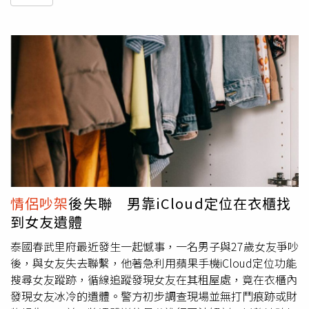
情侶吵架
後失聯 男靠iCloud定位在衣櫃找
到女友遺體
泰國春武里府最近發生一起憾事，一名男子與27歲女友爭吵
後，與女友失去聯繫，他著急利用蘋果手機iCloud定位功能
搜尋女友蹤跡，循線追蹤發現女友在其租屋處，竟在衣櫃內
發現女友冰冷的遺體。警方初步調查現場並無打鬥痕跡或財