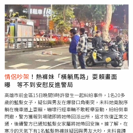
拉好，男的又再摔倒，好死不死警察到了，警察看到我站在
他上面，就以為是我打他，他女友也說『他打我男友』，我
真的百口莫辯。」不過好在現場有其他民眾有拿手機錄影：
「原來他們在鬧的時候，旁邊就有人在看了，然後從頭到尾
都在錄影，就趕快跑來跟警察講，證明我的清白。」
情侶吵架
！熱褲妹「橫躺馬路」耍賴畫面
曝 等不到安慰反進警局
高雄市前金區15日晚間9時許發生一起糾紛事件，1名20多
歲的藍髮女子，疑似與男友在爆發口角衝突，未料她竟脫序
躺在機車道上耍賴，嚇壞行經車輛不敢輕舉妄動，紛紛倒車
閃避，警方獲報到場隨即將她帶回派出所，這才恢復正常交
通，後續警方已通知藍髮女家屬將她帶回安撫。據了解，在
寒冷的天氣下有1名藍髮熱褲妹疑因與男友大吵，未料竟蹲