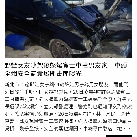
導致右腳踝遭破碎玻璃割傷，所幸警員到場後第一時間使用
止血帶，並指導女子將傷口抬高，未釀成遺憾。
野蠻女友吵架後怒駕賓士車撞男友家 車頭
全爛安全氣囊爆開畫面曝光
新北市45歲邱姓女子與44歲許姓男子為男女朋友，而他們
近日發生爭吵，邱女越想越氣，26日凌晨4時許竟駕駛賓士
車衝撞男友家，強大撞擊力道讓賓士車頭幾乎全毀，許男兄
長還誤以為爆炸，立刻報警處理，警方則已通知邱女到案說
明，確切案情仍須釐清。26日凌晨4時許，林口某民宅突傳
巨響，邱女駕駛賓士車高速衝撞，強大撞擊力道讓車頭嚴重
受損、幾乎全毀，安全氣囊也爆開，車輛零件散落一地，場
面怵目驚心。許男與哥哥則在睡夢中被驚醒，更誤以為發生