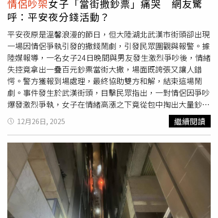
情侶吵架
女子「當街撒鈔票」痛哭 網友驚
呼：平安夜分錢活動？
平安夜原是溫馨浪漫的節日，但大陸湖北武漢市街頭卻出現
一場因情侶爭執引發的撒錢鬧劇，引發民眾圍觀與報警。據
陸媒報導，一名女子24日晚間與男友發生激烈爭吵後，情緒
失控竟拿出一疊百元鈔票當街大撒，場面既誇張又讓人錯
愕。警方獲報到場處理，最終協助雙方和解，結束這場鬧
劇。事件發生於武漢街頭，目擊民眾指出，一對情侶因爭吵
爆發激烈爭執，女子在情緒高漲之下竟從包中掏出大量鈔
票，並當場揮灑在地，不久後情緒潰堤，直接坐在地上痛
繼續閱讀
12月26日, 2025
哭。現場雖有不少人圍觀，但面對滿地鈔票，多數人選擇不
敢靠近，反而掏出手機錄影並通報警方。武漢警方表示，接
獲報案後迅速派員到場，警方一邊安撫女子情緒，一邊與民
眾合力撿拾現場散落的現金。經清點，所有鈔票數量完整未
缺失。經過警方調解，這對情侶最終在現場達成和解，並自
行離開。此事件也在網路上掀起討論熱潮，許多網友對女子
的行為表示驚訝，更以戲謔語氣留言：「大撒幣還是大傻
Ｂ？」、「平安夜分錢活動？」、「遇到這種仙女，還不趕