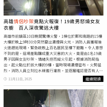
快分手」、「平安夜變現金夜」、「現在詐騙太多，沒人敢
撿是真的」。
高雄
情侶吵架
竟點火報復！19歲男怒燒女友
衣櫥 百人深夜驚逃大樓
高雄市前鎮區10日晚間驚傳火警，1棟位於鄭和南路的15樓
大樓於晚上9時30分突然竄出濃煙與火光，消防人員獲報後
火速趕抵現場，緊急疏散上百名居民至樓下避難。令人意想
不到的是，這場差點釀成重大災害的大火，竟是由1名19歲
男子因與女友吵架、情緒失控而縱火引起。根據消防局指
出，起火點位於該大樓的9樓，當時現場濃煙密布，火勢猛
烈，消防人員立刻拉水線進行灌救，並逐層確認是否有人受
困。經全力撲救後，火勢於晚間10時01分完全撲滅，所幸
繼續閱讀
11月11日, 2025
並未延燒至其他樓層，也無人員傷亡，但現場仍一片狼藉，
住戶們驚魂未定。警方在現場清查時，發現1名神情緊張、
行跡可疑的年輕男子在大樓旁徘徊，員警上前盤查時，男子
支支吾吾、神情閃爍。經確認身分後，發現他正是該棟9樓
的住戶。進一步詢問下，他坦承縱火原因竟是「與女友吵