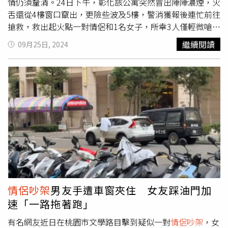
情仍須釐清。24日下午，彰化該公寓突然冒出陣陣濃煙，火
舌還從4樓窗口竄出，更險些波及5樓，警消獲報後連忙前往
搶救，救出起火點一對情侶和1名女子，所幸3人僅輕微嗆
傷，急救後已無大礙。警方初步調查，發現起火原因是有人
繼續閱讀
09月25日, 2024
在床上使用打火機燒紙，火勢延屋內迅速蔓延引發大火，受
困民眾在火災前更曾聽到爭吵，懷疑此案恐和受傷的情侶有
關。該對情侶於25日上午出院後被帶回警局偵訊，2人則爭
相認罪，都稱「火是我放的」，表示他們當時在吵架，一時
氣憤才在床上用紙張點火，目前2人還在偵訊中，相關案情
仍待調查。
情侶吵架
男友手遭車窗夾住 女友踩油門加
速「一路拖著跑」
有名網友近日在桃園市文學路目擊到疑似一對
情侶吵架
，女