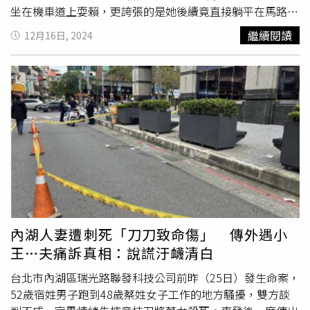
坐在機車道上耍賴，更誇張的是她後續竟直接躺平在馬路
中，由於該處車流量大，此危險行為導致後方車輛嚇壞皆不
繼續閱讀
12月16日, 2024
敢前進，駕駛深怕有個萬一皆紛紛倒車閃避，藍髮妹的衝動
舉止造成交通一度受阻。警方表示，15日晚間9時許獲報，
民眾指稱中華三路一處超商前，有1名女子躺臥在機車道
上，害行經車輛見狀皆趕緊閃避，所幸未有撞擊受傷情事，
隨後警方迅速趕抵現場處理，到場時員警僅見1名藍髮女情
緒激動在馬路上，警方擔心其危險隨即帶回警局，藉此防止
她再度阻礙通行，危害交通安全，後續警方已通知家屬將其
帶返住處安撫，才順利解除這齣驚魂記。
內湖人妻遭刺死「刀刀致命傷」 傳外遇小
王…夫痛訴真相：說謊汙衊清白
台北市內湖區瑞光路聯發科技公司前昨（25日）發生命案，
52歲宿姓男子跑到48歲蔡姓女子工作的地方騷擾，雙方談