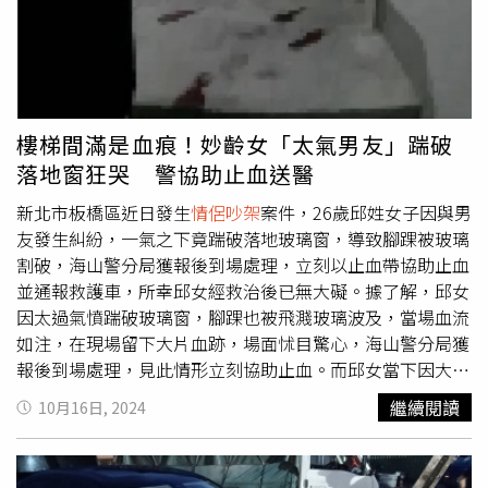
公車站前談判還債事宜，但談判過程中雙方再度發生爭執，
進而引爆肢體衝突。板橋警方獲報到場時雙方已無衝突，但
鄧男膝蓋及脖子擦傷，劉男則是頭部撕裂傷。雙方雖互不提
告，警方仍依社會秩序維護法87條將2人送辦裁處。
樓梯間滿是血痕！妙齡女「太氣男友」踹破
落地窗狂哭 警協助止血送醫
新北市板橋區近日發生
情侶吵架
案件，26歲邱姓女子因與男
友發生糾紛，一氣之下竟踹破落地玻璃窗，導致腳踝被玻璃
割破，海山警分局獲報後到場處理，立刻以止血帶協助止血
並通報救護車，所幸邱女經救治後已無大礙。據了解，邱女
因太過氣憤踹破玻璃窗，腳踝也被飛濺玻璃波及，當場血流
如注，在現場留下大片血跡，場面怵目驚心，海山警分局獲
報後到場處理，見此情形立刻協助止血。而邱女當下因大量
失血而不斷乾嘔，員警發現其腳踝有大面積撕裂傷，立刻拿
繼續閱讀
10月16日, 2024
出自備的止血帶進行止血，並通知救護車到場，所幸經緊急
送往台北醫院救治後，邱女已無生命危險。海山分局表示，
邱女當日與男友因小事起口角，負氣踹破客廳落地玻璃窗，