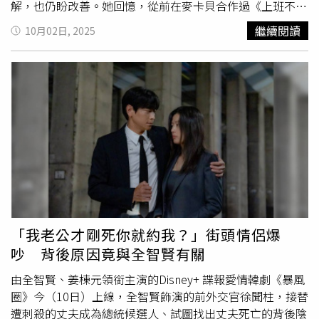
解，也仍盼改善。她回憶，從前在麥卡貝合作過《上班不要
看》，因拍《電玩包包》留下印象。裸辭後，被找去幫忙拍
繼續閱讀
10月02日, 2025
攝、當小助理，有天湯瑪士請她幫忙買新辦公室家具，回來
就說「下週來上班」，她本人也嚇到。因與大黑為情侶關
係，團隊早期有所顧慮，湯瑪、關關用「讓大家習慣她的存
在」的方法，最後才正式加入。她說，公司很尊重每個人的
想法，面試時也會廣納同事意見，「顧慮正常，畢竟
情侶吵
架
或分手都會影響工作。」她形容自己「同時並行很多職
務」，到後來也曾向老闆喊累。從湯瑪士助理做起，進到製
作與企劃，曾與大黑、蔡哥組成小組，幫蔡哥一週內執行想
法；其中最有成就感的則是業務，因為「KPI很明確，能看
到自己替公司賺進多少。」品質與流量：能掌握的是品質，
流量交給觀眾她堅持品質優先：就算哪天頻道不做了，回看
作品也不想有「那時候在幹嘛」的遺憾。跟風不是不行，但
「我老公才剛死你就約我？」街頭情侶爆
要用自己的方式呈現；像「夾娃娃機」流行時，他們用夾子
吵 背後原因竟與全智賢有關
車去夾，創造差異。她也分享做「福委會信箱」時的觀看數
公式：把內容做成「穩定觀看」區間，方便賣出較低單價商
由全智賢、姜棟元領銜主演的Disney+ 諜報愛情韓劇《暴風
案，「我甚至會怕『太多人看』，那就不能賣便宜了。」她
圈》今（10日）上線，全智賢飾演的前外交官徐聞柱，接替
坦言對自我外在與表現沒有那麼有自信：若全力經營個人形
遭刺殺的丈夫成為總統候選人、試圖找出丈夫死亡的背後陰