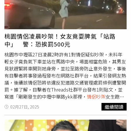
桃園情侶凌晨吵架！女友竟耍脾氣「站路
中」 警：恐挨罰500元
桃園市中壢區27日凌晨2時許有1對情侶疑似吵架，未料年
輕女子竟負氣下車並站在馬路中央，場面相當危險，其男友
見狀趕緊將車開到她身旁，並拉至路旁防止意外發生，事後
有目擊者將事發過程發布在網路社群平台，結果引發網友熱
議，後續該情侶恐將依違反犯道路交通管理處罰條例遭警開
罰。據了解，目擊者在Threads社群平台發布1則貼文，並
寫道「剛剛發生的中壢中華路ykk那裡，
情侶吵架
女生跑到
路中間耍脾氣，超好笑是怎樣」，結果引來大批網友回覆，
繼續閱讀
02月27日, 2025
稱「可以不要擋別人的路嗎」、「你們最好不要分手，以免
禍害他人」、「超好笑，乾脆躺在那邊吵好了」及「要害人
也不是這樣吧」。警方表示，中壢警分局交通組警務員徐光