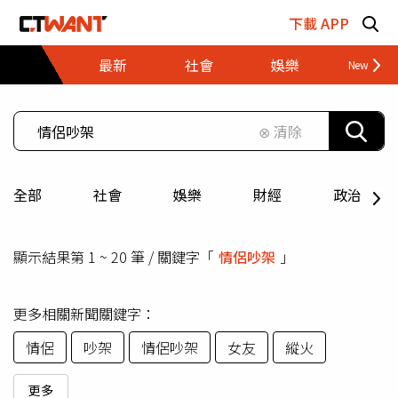
跳至主要內容區塊
下載 APP
最新
社會
娛樂
財經
⊗ 清除
全部
社會
娛樂
財經
政治
顯示結果第 1 ~ 20 筆 / 關鍵字「
情侶吵架
」
更多相關新聞關鍵字：
情侶
吵架
情侶吵架
女友
縱火
更多