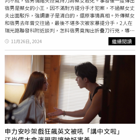
判不成，宿男情緒失控竟持刀將蔡女殺死。事發後一度傳出
宿男是蔡女的小王，因不滿對方提分手才犯案，不過蔡女丈
夫出面駁斥，強調妻子是清白的，還原事情真相。外傳蔡女
和宿男去年曾交往過，最後不堪多次被家暴提分手，2人在
瑞光路聯發科附近談判，怎料宿男竟掏出折疊刀行兇，導致
蔡女大量出血、失去呼吸心跳，送醫宣告不治。對此，蔡女
繼續閱讀
11月26日, 2024
丈夫向《ETtoday新聞雲》透露，宿男大約1年前在公司附
近搭訕妻子，隨後展開死纏爛打，整天到妻子工作地方找
人，無止盡的騷擾和恐嚇，某天甚至把她拉進巷子掐脖、毆
打，妻子本來打算原諒對方，但他認為事態嚴重，堅持報警
提告，殊不知宿男在法庭上依舊故我，胡說2人是情侶關
係。蔡女丈夫氣憤表示，他們是很正常、幸福的家庭，假日
都和妻子待在一起，出門也都由他開車接送，躲避宿男都來
不及了，更不可能單獨約見面，甚至在傷害判決出爐後，宿
男仍時常跑到妻子的工作地方騷擾。蔡女丈夫提到，事發當
天，宿男又來找人，妻子想要好好把話說清楚，決定下來當
面談，怎料宿男突然抓狂，拿刀往死裡刺，刀刀是致命傷。
宿男為了製造假象，殺人後還往自己身上輕輕刺了一下，假
申力安吵架戲狂飆英文被吼「講中文啦」
裝是
情侶吵架
，「他就在外面亂說謊，說一些憑空捏造的謊
江尚儒太會演親密讓她好害羞