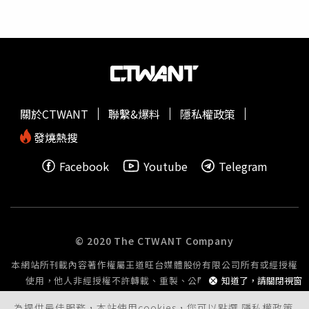
爸」，不過他自己也在社群上PO照發文，還笑虧「整個信
義區的人看到我爸（陳以文）都要用很怪的方式打招呼，並
且稱呼他：尊者」。threads上也有不少網友曾在酒吧、夜
店捕獲野生巫建和，私下夜生活還挺繽紛的。陳以文在
threads上分享巫建和帶他到信義區夜店玩。（圖／翻攝自
陳以文threads）其實巫建和四年前曾分享，拍《白日夢外
送王》殺青酒結束後，和禾浩辰、郭源元等人一起到夜店續
關於CTWANT
聯繫&爆料
隱私權政策
攤，那是他第一次去夜店，還說「我覺得跟對的人去蠻好玩
的」，更透露自己一直都想到信義區的夜店玩，並自爆曾因
發燒熱搜
穿短褲、拖鞋，直接被圍事擋在門外，才知道原來夜店是有
Facebook
Youtube
Telegram
服裝儀容的規定限制。巫建和經紀人向本刊回應，「謝謝關
心，當天建和確實跟好朋友去了華語金曲之夜，但沒有印象
有傳聞發生衝突這件事，估計是誤會或是認錯人了。」巫建
和不時會分享自己工作或休閒的繽紛生活照。（圖／翻攝自
巫建和IG）
© 2020 The CTWANT Company
本網站所刊載內容著作權屬王道旺台媒體股份有限公司所有或經授權
使用，他人非經授權不許轉載、重製、公開播送或公開傳輸。
知道了，請關閉視窗
為提供最佳服務，本站使用cookies，您可以點選
隱私權政策