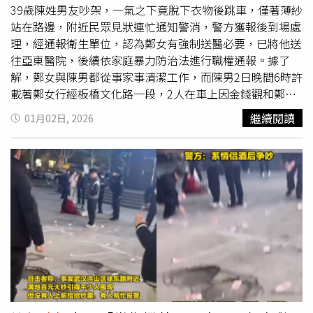
因。◎勇敢求救並非弱者，您的痛苦有人願意傾聽，請撥打
39歲陳姓男友吵架，一氣之下竟脫下衣物後跳車，僅著薄紗
1995◎如果您覺得痛苦、似乎沒有出路，您並不孤單，請
站在路邊，附近民眾見狀連忙通知警消，警方獲報後到場處
撥打1925
理，經通報衛生單位，認為鄭女有強制送醫必要，已將他送
往亞東醫院，後續依家庭暴力防治法進行職權通報。據了
解，鄭女與陳男都從事家事清潔工作，而陳男2日晚間6時許
載著鄭女行經板橋文化路一段，2人在車上因金錢觀和鄭女
與前夫所生小孩罹病一事發生爭吵，鄭女認為陳男沒有適度
繼續閱讀
01月02日, 2026
關心，情緒失控下脫去衣物，在新埔捷運站附近跳車。路過
民眾見狀連忙通知警消，由於2日晚間板橋氣溫僅10度左
右，警方到場後立刻勸鄭女穿上外套，經通報衛生單位，評
估認為鄭女有強制送醫之必要，已由救護車送往亞東醫院，
鄭女目前則暫不提出告訴。警方調查後確認陳男情緒穩定，
且無酒駕或毒駕等情，車內未發現有違禁物品，警方將陳男
帶返所，後續依家庭暴力防治法進行職權通報。