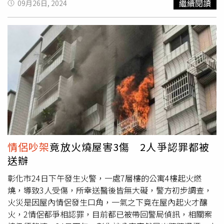
繼續閱讀
09月26日, 2024
爆炸，立刻報警處理，許男見到女友車輛立刻知道發生何
事，向警方表示是雙方情感糾紛，自己則不會對女友提出告
訴。據了解，許男與邱女近日因瑣事發生口角，邱女越想越
氣，26日凌晨才開車衝撞報復，並於犯案後步行離開，所幸
未造成人員傷亡，警方則已通知邱女到案說明，確切案情仍
須釐清。
情侶吵架
竟放火燒屋害3傷 2人爭認罪都被
送辦
彰化市24日下午發生火警，一處7層樓的公寓4樓起火燃
燒，導致3人受傷，所幸送醫後皆無大礙，警方初步調查，
火災是因屋內情侶發生口角，一氣之下竟在屋內起火才釀
火，2情侶都爭相認罪，目前都已被帶回警局偵訊，相關案