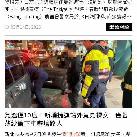
物損失，目前已將遺體送往曼谷進行司法解剖，以釐清確切
死因。根據泰媒《The Thaiger》報導，春武里府邦拉蒙縣
（Bang Lamung）農普魯警察局於13日晚間9時許接獲報
案，指稱當地一處民宅發生命案。警方與芭達雅沙旺博里汶
繼續閱讀
03月14日, 2026
基金會（Sawang Boriboon Foundation）救難人員趕赴現
場時，死者27歲女子（化名A小姐）的男友（化名B先生）
已在現場，B先生情緒幾近崩潰。警方隨即封鎖現場採證，
初步勘驗顯示室內並無外力介入跡象，亦無財物遭洗劫，死
者確切死因仍有待進一步鑑定。現年27歲的B先生向警方表
示，事發前他曾與女友發生爭執，隨後女友便負氣離開住
處。由於對方長時間失聯且撥打電話均無人接聽，他不免擔
心其安危，才會透過蘋果手機的iCloud定位系統嘗試尋人，
最後導航顯示位置在女友位於農普魯區的租屋處內。B先生
抵達現場後，因敲門無人回應，便向房東索取備用鑰匙進入
查看，沒想到打開衣櫃後，驚見女友已氣絕多時，令他悲痛
萬分。目前農普魯警方已完成初步筆錄並收集現場相關證
氣溫僅10度！新埔捷運站外竟見裸女 僅著
物。為求慎重，死者遺體已被送往曼谷警察總醫院的法醫研
薄紗衝下車嚇壞路人
究所進行詳細驗屍，警方強調目前尚未排除任何可能性，全
案正持續調查中，以釐清死者生前最後的活動軌跡與確切死
新北市板橋區2日晚間發生
情侶吵架
案，41歲鄭姓女子因與