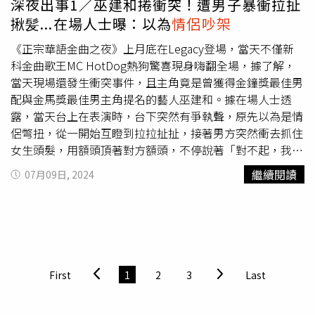
深夜出事1／巫建和捲衝突！遭男子暴衝拉扯
揪髪...在場人士曝：以為
情侶吵架
《正宗華語金曲之夜》上月底在Legacy登場，當天不僅新
科金曲歌王MC HotDog熱狗驚喜現身嗨翻全場，據了解，
當天現場還發生衝突事件，且主角竟是曾獲得金鐘獎最佳男
配與金馬獎最佳男主角提名的藝人巫建和。據在場人士透
露，當天台上在表演時，台下突然有爭執聲，原先以為是情
侶彆扭，從一開始互瞪到拉拉扯扯，接著男方突然衝去抓住
女生頭髮，用額頭頂著對方額頭，不停說著「對不起，我們
沒事吧」。今年三月巫建和曾在大港開唱的大雄丸舞台擔任
繼續閱讀
07月09日, 2024
放歌DJ。（圖／翻攝自巫建和IG）在場人定睛一看，才發
現那個女生並不是女生，而是藝人巫建和，他當時簡短回覆
「真的沒事」，讓事件迅速落幕。因為當時現場光線並不充
足，加上巫建和留著及肩髮、一臉清秀，才被誤認成女生。
巫建和會出現在這活動，似乎也不意外，他3月份曾在大港
開唱的大雄丸舞台擔任放歌DJ，精心準備歌單，國語、英
First
1
2
3
Last
語金曲播放。上月他還帶著陳以文出沒台北市信義區夜店，
被陳以文PO上threads，他還上去回覆「不要發文啦老