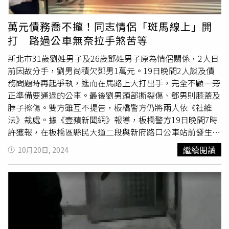
應：「吵就吵，講英文幹嘛啦！我又聽不懂！」江尚儒
（右）先向女友報備後才與申力安演出親密。（圖／星光瑞
萬元債務喬不攏！同志情侶「斑馬線上」開
瑞提供）申力安說，MV中她有一場崩潰生氣用手掃掉桌子
打 路過公車無奈拉手煞苦等
上的東西，「我後來發現我做的美甲片竟然掉了兩片，實在
是很激動！」她說，MV裡分手的情緒是撕心裂肺的痛苦，
新北市31歲劉姓男子及26歲鄧姓男子原為情侶關係，2人日
但真實生活中，自己分手後通常「偏快樂」不會很悲傷，
前因故分手，劉男尚積欠鄧男1萬元。19日晚間2人談及債
「因為我發現兩人不適合，決定分手後，我就可以開始專心
務問題時再起爭執，進而在馬路上大打出手，完全不顧一旁
在自己的身上，反而會很放鬆，覺得可以開始忙自己的
正準備要通過的公車。最後劉男頭部撕裂傷、鄧男則膝蓋及
事。」她說自己是處女座，雖不願意承認自己看男人的眼光
脖子擦傷。雙方雖互不提告，板橋警方仍將兩人依《社維
不好，但的確有待加強。江尚儒因之前因錄製大陸戀愛綜藝
法》裁處。據《壹蘋新聞網》報導，板橋警方19日晚間7時
節目《勢均力敵的我們》，與450萬微博粉絲的美妝博主
許獲報，在板橋區縣民大道二段與新府路口公車站前發生打
「一枝南南」官宣成為公開情侶，他與南南感情十分穩定，
架衝突。警員獲報趕抵時，現場已無爭吵糾紛，但經網友以
繼續閱讀
10月20日, 2024
江尚儒在MV中與申力安飾情侶有不少互動，當然也有先跟
手機拍下的現場畫面，可以見到雙方在路邊扭打成一度，甚
南南報備。對於MV中，
情侶吵架
部分的情節，他說，以他
至一路打到馬路上，導致一旁公車無法通過。公車司機久等
自己的經歷，
情侶吵架
到後面，肯定需要有人低頭，「我很
未果，無奈到只好打空檔拉手煞車苦等，也引起網友不少抱
願意當先低頭的那個，但相對應的是希望女生也能夠給予台
怨，「耽誤我回家時間」、「可以讓司機先過好嗎？」據警
階，兩人的關係才有辦法更緊密。」
方了解發現，互毆的31歲劉男及26歲鄧男2人為前情侶關
係，但劉男因尚積欠鄧男1萬元債務，2人19日相約在板橋