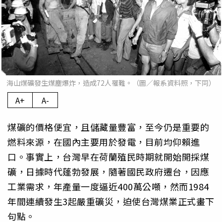
海山煤礦發生煤塵爆炸，造成72人罹難。（圖／報系資料照，下同）
A+
A-
煤礦的價格便宜，且儲藏量豐富，至今仍是重要的
燃料來源，在國內主要用於發電，目前均仰賴進
口。事實上，台灣早在荷蘭殖民時期就開始開採煤
礦，日據時代蓬勃發展，隨著國民政府遷台，因應
工業需求，年產量一度逼近400萬公噸，然而1984
年間連續發生3起嚴重礦災，迫使台灣煤業正式畫下
句點。