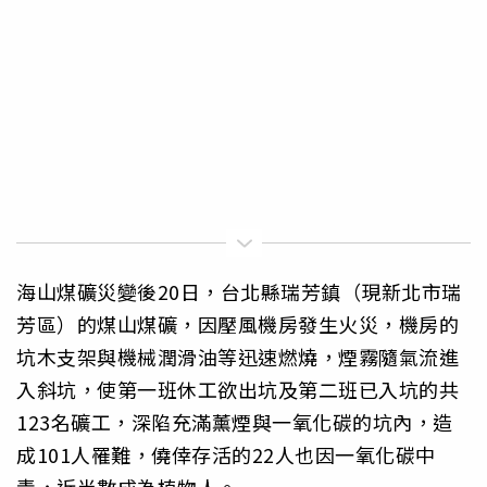
海山煤礦災變後20日，台北縣瑞芳鎮（現新北市瑞
芳區）的煤山煤礦，因壓風機房發生火災，機房的
坑木支架與機械潤滑油等迅速燃燒，煙霧隨氣流進
入斜坑，使第一班休工欲出坑及第二班已入坑的共
123名礦工，深陷充滿薰煙與一氧化碳的坑內，造
成101人罹難，僥倖存活的22人也因一氧化碳中
毒，近半數成為植物人。