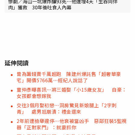
慘劇／海山一坑爆炸釀93死…他遭埋4天「生吞同伴
肉」獲救 30年後吐食人內幕
延伸閱讀
曾為籌錢賣千萬超跑 陳建州爆託售「超奢華豪
宅」開價5766萬…經紀人說話了
童仲彥曝喜訊…將三婚娶「小15歲女友」 自豪：
女孩都會想嫁我
交往3個月娶初戀…洞房驚見新娘腿上「2字刺
青」 處男尪崩潰：禮金還來
2年前遭檢舉違停…他衰被當凶手 惡鄰狂裝5監視
器「正對家門」：就要抓你