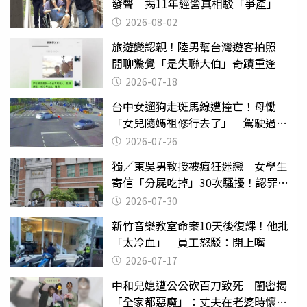
發聲 揭11年經營真相駁「爭產」
2026-08-02
旅遊變認親！陸男幫台灣遊客拍照
閒聊驚覺「是失聯大伯」奇蹟重逢
2026-07-18
台中女遛狗走斑馬線遭撞亡！母慟
「女兒隨媽祖修行去了」 駕駛過失
致死判9月
2026-07-26
獨／東吳男教授被瘋狂迷戀 女學生
寄信「分屍吃掉」30次騷擾！認罪免
關
2026-07-30
新竹音樂教室命案10天後復課！他批
「太冷血」 員工怒駁：閉上嘴
2026-07-17
中和兒媳遭公公砍百刀致死 閨密揭
「全家都惡魔」：丈夫在老婆時懷孕