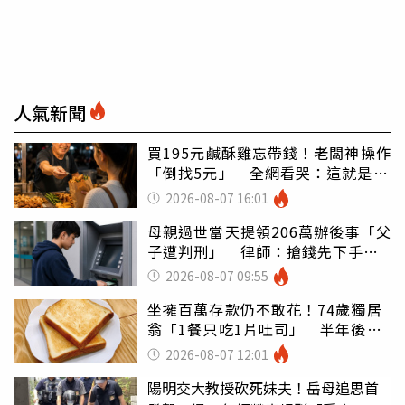
人氣新聞
買195元鹹酥雞忘帶錢！老闆神操作
「倒找5元」 全網看哭：這就是台
灣
2026-08-07 16:01
母親過世當天提領206萬辦後事「父
子遭判刑」 律師：搶錢先下手是
罪
2026-08-07 09:55
坐擁百萬存款仍不敢花！74歲獨居
翁「1餐只吃1片吐司」 半年後暴
瘦嚇壞女兒
2026-08-07 12:01
陽明交大教授砍死妹夫！岳母追思首