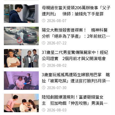
母親過世當天提領206萬辦後事「父子
遭判刑」 律師：搶錢先下手是罪
2026-08-07
陽交大教授殺害連襟案！ 精神科醫
分析「絕非為了爭產」：2年前就已言
行詭異
2026-07-22
37歲星二代男星驚傳陳屍家中！經紀
公司證實 2個月前才與父開演唱會
2026-08-02
3歲童玩搖搖馬遭陌生婦狠甩巴掌 瞎
扯「被罵吃屎」遭法官打臉判5月須入
監
2026-07-30
陸短劇圈爆潛規則！富婆砸錢當女
主 狂加吻戲「伸舌咬唇」男演員崩
潰
2026-08-03