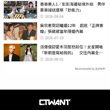
香車美人1／彭彭海邊秘境外拍 男伴
豪車接送還祭「鈔能力」
2026-08-04
吳宗憲突認離婚12年 起底「正牌憲
嫂」張葳葳當年隱婚內幕
2026-07-19
派偉俊認愛禾羽惹怒前任！女星開嗆
「新歌是寫給我的」 交往內幕全說
了
2026-08-01
Recommended by