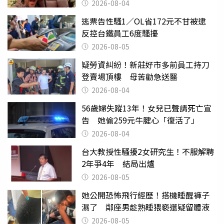
2026-08-04
逃票告性騷1／OL省172元不甘被逮
反控台鐵員工6度騷擾
2026-08-05
疑勞資糾紛！新莊好市多前員工持刀
登賣場頂樓 母苦勸急送醫
2026-08-04
56歲婦失蹤13年！女兒已聲請死亡宣
告 她偷259元牛腱心「復活了」
2026-08-04
台大教授性騷擾2女研究生！不服解聘
2年爭4年 結局出爐
2026-08-05
她公開恐怖飛行經歷！搭機睡醒褲子
濕了 鄰座男趁熟睡猥褻還疑留體液
2026-08-05