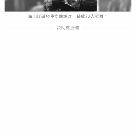
海山煤礦發生煤塵爆炸，造成72人罹難。