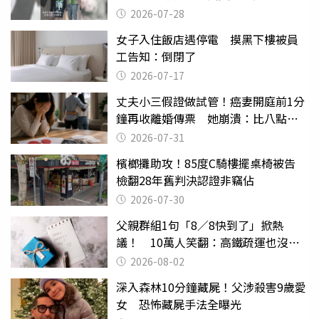
摔東西
2026-07-28
女子入住飯店遇停電 摸黑下樓被員
工告知：倒閉了
2026-07-17
丈夫小三假證做試管！癌妻開庭前1分
鐘再收離婚傳票 她崩潰：比八點檔
還扯
2026-07-31
檳榔攤助攻！85度C騎樓擺桌椅被告
檢翻28年舊判決認證非竊佔
2026-07-30
父親群組1句「8／8快到了」掀熱
議！ 10萬人笑翻：高鐵疏運也沒列
父親節
2026-08-02
深入森林10分鐘藏屍！父涉殺害9歲愛
女 恐怖藏屍手法全曝光