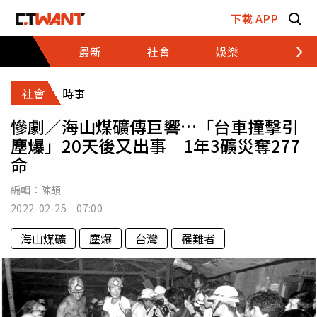
跳至主要內容區塊
下載 APP
最新
社會
娛樂
財經
社會
時事
慘劇／海山煤礦傳巨響…「台車撞擊引
塵爆」20天後又出事 1年3礦災奪277
命
編輯：
陳頡
2022-02-25 07:00
海山煤礦
塵爆
台灣
罹難者