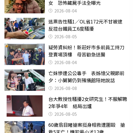
女 恐怖藏屍手法全曝光
2026-08-04
逃票告性騷1／OL省172元不甘被逮
反控台鐵員工6度騷擾
2026-08-05
疑勞資糾紛！新莊好市多前員工持刀
登賣場頂樓 母苦勸急送醫
2026-08-04
亡妹慘遭公公毒手 表姊憶父親節前
夕：小舅舅仍到殯儀館陪她說話
2026-08-08
台大教授性騷擾2女研究生！不服解聘
2年爭4年 結局出爐
2026-08-05
60歲翁目睹搶案挺身相救遭圍毆 搶
救5天亡！嫌犯最小才12歲