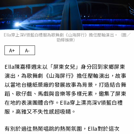
Ella穿上深V領藍白禮服為歌舞劇《山海屏行》擔任壓軸演出。（圖／
勁樺娛樂）
A+
A-
Ella陳嘉樺週末以「屏東女兒」身分回到家鄉屏東
演出，為歌舞劇《山海屏行》擔任壓軸演出，故事
以當地台糖紙漿廠的發展故事為背景，打造結合舞
蹈、歌仔戲、馬戲與音樂等多樣元素，邀集了屏東
在地的表演團體合作。Ella穿上漂亮深V領藍白禮
服，高雅又不失性感超吸睛。
有別於過往熱鬧唱跳的熱鬧氛圍，Ella對於這次