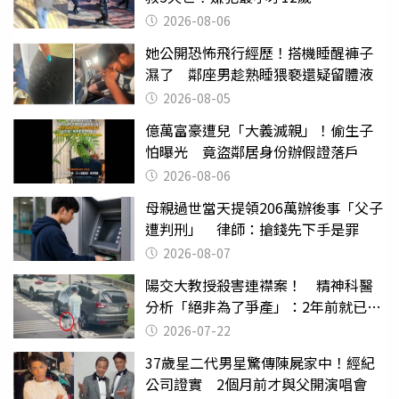
2026-08-06
她公開恐怖飛行經歷！搭機睡醒褲子
濕了 鄰座男趁熟睡猥褻還疑留體液
2026-08-05
億萬富豪遭兒「大義滅親」！偷生子
怕曝光 竟盜鄰居身份辦假證落戶
2026-08-06
母親過世當天提領206萬辦後事「父子
遭判刑」 律師：搶錢先下手是罪
2026-08-07
陽交大教授殺害連襟案！ 精神科醫
分析「絕非為了爭產」：2年前就已言
行詭異
2026-07-22
37歲星二代男星驚傳陳屍家中！經紀
公司證實 2個月前才與父開演唱會