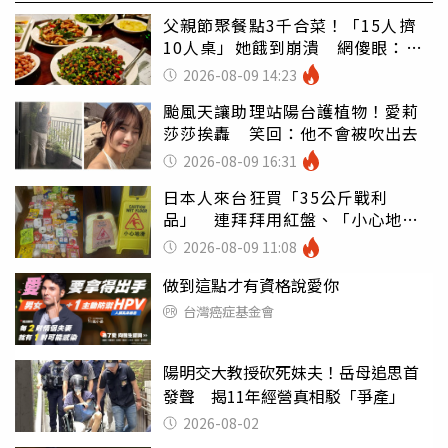
父親節聚餐點3千合菜！「15人擠
10人桌」她餓到崩潰 網傻眼：讓
店家看笑話
2026-08-09 14:23
颱風天讓助理站陽台護植物！愛莉
莎莎挨轟 笑回：他不會被吹出去
2026-08-09 16:31
日本人來台狂買「35公斤戰利
品」 連拜拜用紅盤、「小心地
滑」告示牌也帶回家
2026-08-09 11:08
做到這點才有資格說愛你
台灣癌症基金會
陽明交大教授砍死妹夫！岳母追思首
發聲 揭11年經營真相駁「爭產」
2026-08-02