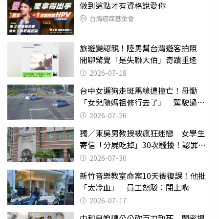
做到這點才有資格說愛你
台灣癌症基金會
旅遊變認親！陸男幫台灣遊客拍照
閒聊驚覺「是失聯大伯」奇蹟重逢
2026-07-18
台中女遛狗走斑馬線遭撞亡！母慟
「女兒隨媽祖修行去了」 駕駛過失
致死判9月
2026-07-26
獨／東吳男教授被瘋狂迷戀 女學生
寄信「分屍吃掉」30次騷擾！認罪免
關
2026-07-30
新竹音樂教室命案10天後復課！他批
「太冷血」 員工怒駁：閉上嘴
2026-07-17
中和兒媳遭公公砍百刀致死 閨密揭