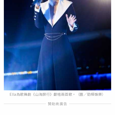
Ella為歌舞劇《山海屏行》獻唱兩首歌。（圖／勁樺娛樂）