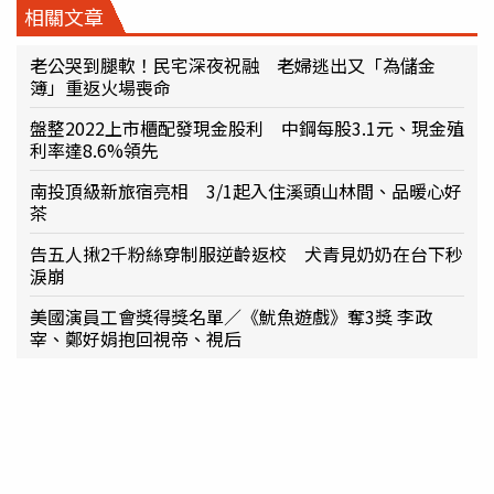
相關文章
老公哭到腿軟！民宅深夜祝融 老婦逃出又「為儲金
簿」重返火場喪命
盤整2022上市櫃配發現金股利 中鋼每股3.1元、現金殖
利率達8.6%領先
南投頂級新旅宿亮相 3/1起入住溪頭山林間、品暖心好
茶
告五人揪2千粉絲穿制服逆齡返校 犬青見奶奶在台下秒
淚崩
美國演員工會獎得獎名單／《魷魚遊戲》奪3獎 李政
宰、鄭好娟抱回視帝、視后