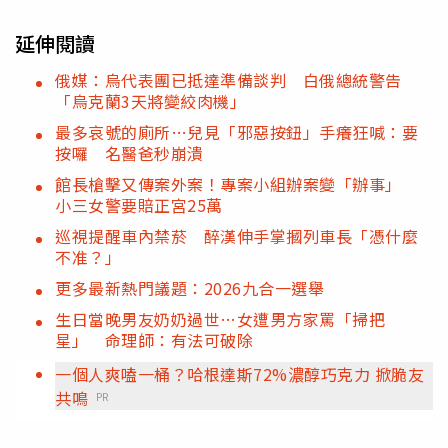
延伸閱讀
俄媒：烏代表團已抵達準備談判 白俄總統警告
「烏克蘭3天將變絞肉機」
最多哀號的廁所…兒見「邪惡按鈕」手癢狂喊：要
按囉 名醫爸秒崩潰
館長槍擊又傳案外案！專案小組辦案變「辦事」
小三女警要賠正宮25萬
巡視提醒車內禁菸 醉漢伸手掌摑列車長「憑什麼
不准？」
更多最新熱門議題：2026九合一選舉
生日當晚男友奶奶過世…女遭男方家罵「掃把
星」 命理師：有法可破除
一個人爽嗑一桶？哈根達斯72%濃醇巧克力 掀脆友
共鳴
PR