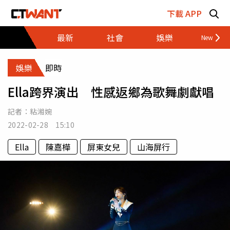
跳至主要內容區塊
下載 APP
最新
社會
娛樂
財經
娛樂
即時
Ella跨界演出 性感返鄉為歌舞劇獻唱
記者：
粘湘婉
2022-02-28 15:10
Ella
陳嘉樺
屏東女兒
山海屏行