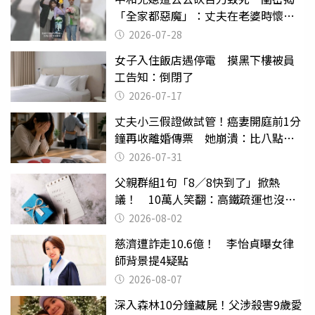
「全家都惡魔」：丈夫在老婆時懷孕
摔東西
2026-07-28
女子入住飯店遇停電 摸黑下樓被員
工告知：倒閉了
2026-07-17
丈夫小三假證做試管！癌妻開庭前1分
鐘再收離婚傳票 她崩潰：比八點檔
還扯
2026-07-31
父親群組1句「8／8快到了」掀熱
議！ 10萬人笑翻：高鐵疏運也沒列
父親節
2026-08-02
慈濟遭詐走10.6億！ 李怡貞曝女律
師背景提4疑點
2026-08-07
深入森林10分鐘藏屍！父涉殺害9歲愛