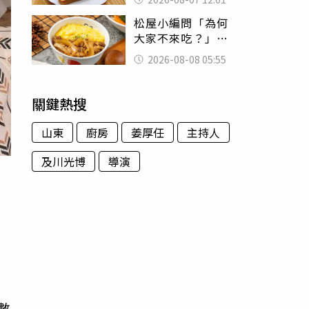
司」 半年後暴瘦
松屋小編問「為何
嚇壞女兒
大家不來吃？」
一票人點出3大問
2026-08-08 05:55
題：滿手好牌打到
爛
關鍵熱搜
山東
廚房
姜厚任
主持人
及川光博
導演
，
有
數