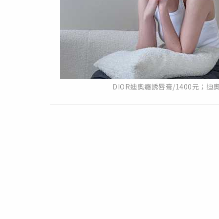
DIOR迪奧癮誘唇膏/1400元；迪