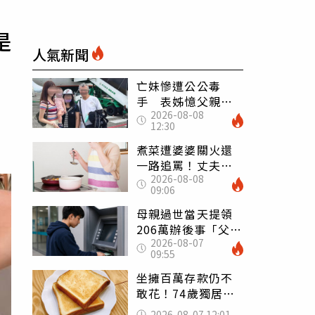
是
人氣新聞
亡妹慘遭公公毒
手 表姊憶父親節
2026-08-08
前夕：小舅舅仍到
12:30
殯儀館陪她說話
煮菜遭婆婆關火還
一路追罵！丈夫勸
2026-08-08
別計較「媽媽老
09:06
了」 人妻超崩
潰：我像台傭
母親過世當天提領
206萬辦後事「父子
2026-08-07
遭判刑」 律師：
09:55
搶錢先下手是罪
坐擁百萬存款仍不
敢花！74歲獨居翁
「1餐只吃1片吐
2026-08-07 12:01