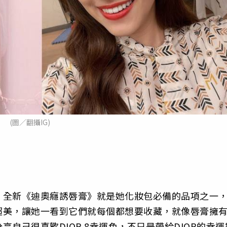
(圖／翻攝IG)
，全新《迪奧癮誘唇膏》就是她化妝包必備的品項之一
超美，讓她一看到它們就每個都想要收藏，就像唇膏擁
自己很喜歡DIOR 8幸運色，不只是帶給DIOR的幸運