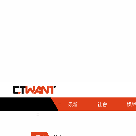
社會首頁
娛樂首頁
財經首頁
政
:::
最新
社會
娛
時事
即時
熱線
:::
直擊
大條
人物
調查
專題
３Ｃ