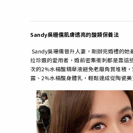
Sandy
吳珊儒肌膚透亮的酸類保養法
Sandy吳珊儒晉升人妻，剛辦完婚禮的她最近
拉珍選的愛用者，婚前密集衝刺都是靠這些
次的2%水楊酸精華液避免老廢角質堆積，
露、2%水楊酸身體乳，輕鬆達成從陶瓷