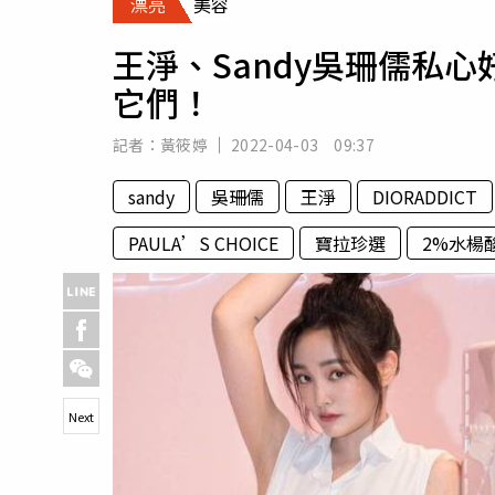
漂亮
美容
人物
汽車
王淨、Sandy吳珊儒私
專欄
它們！
房產新勢力
記者：
黃筱婷
2022-04-03 09:37
sandy
吳珊儒
王淨
DIORADDICT
PAULA’S CHOICE
寶拉珍選
2%水楊
Next