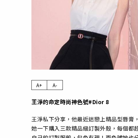
A+
A-
王淨的命定時尚神色號#Dior 8
王淨私下分享，他最近迷戀上精品型唇膏
她一下購入三款精品級訂製外殼，每個都
自己的訂製服般，包色有理！而色號她也分享