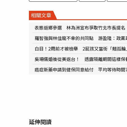
相關文章
表態返鄉參選 林為洲宣布爭取竹北市長提名
羅智強與林佳龍不幸的共同點 游盈隆：政黨
白目！2周前才被檢舉 2屁孩又當街「翹孤輪
吳珊儒婚後從美返台！ 透露隔離期間這樣保
癌症新藥申請到健保同意給付 平均等待時間7
延伸閱讀