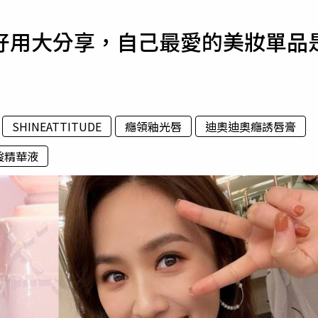
寵物
心好用大分享，自己最愛的美妝單品
運勢
運動
梅酒
SHINEATTITUDE
癮領釉光唇
迪奧迪奧癮誘唇膏
酸精華液