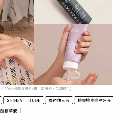
、2%水楊酸身體乳(圖／翻攝IG、品牌提供)
SHINEATTITUDE
癮領釉光唇
迪奧迪奧癮誘唇膏
楊酸精華液