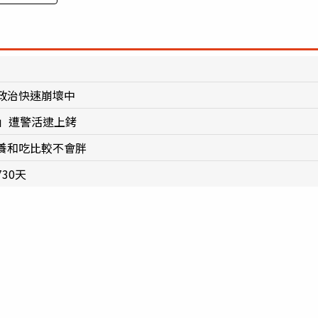
政治快速崩壞中
」遭警活逮上銬
養和吃比較不會胖
30天