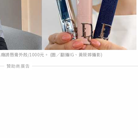
奧癮誘唇膏外殼/1000元。 (圖／翻攝IG、黃筱婷攝影)