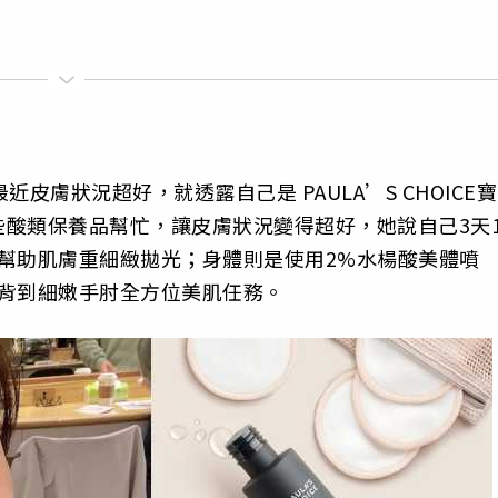
皮膚狀況超好，就透露自己是 PAULA’S CHOICE寶
酸類保養品幫忙，讓皮膚狀況變得超好，她說自己3天
幫助肌膚重細緻拋光；身體則是使用2%水楊酸美體噴
美背到細嫩手肘全方位美肌任務。