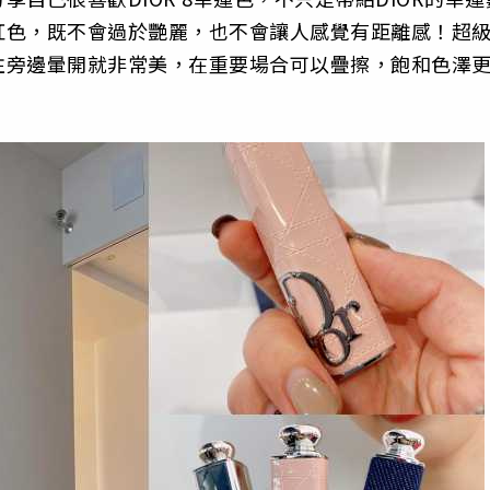
紅色，既不會過於艷麗，也不會讓人感覺有距離感！超
往旁邊暈開就非常美，在重要場合可以疊擦，飽和色澤