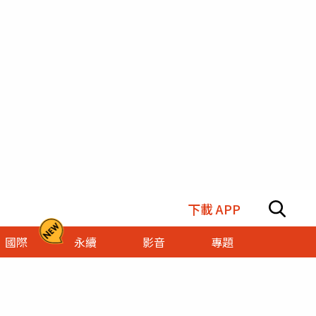
下載 APP
國際
永續
影音
專題