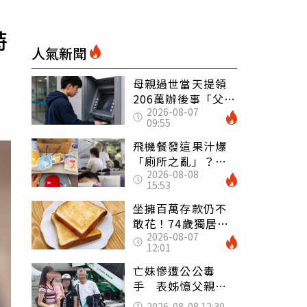
特
人氣新聞
母親過世當天提領
206萬辦後事「父子
2026-08-07
遭判刑」 律師：
09:55
搶錢先下手是罪
飛機餐發這果汁爆
「廁所之亂」？乘
2026-08-08
客崩潰：差點丟大
15:53
臉 醫揭3類人別亂
喝
坐擁百萬存款仍不
敢花！74歲獨居翁
2026-08-07
「1餐只吃1片吐
12:01
司」 半年後暴瘦
嚇壞女兒
亡妹慘遭公公毒
手 表姊憶父親節
前夕：小舅舅仍到
2026-08-08 12:30