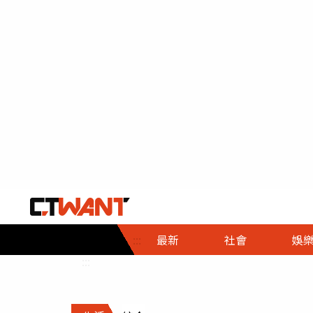
社會首頁
娛樂首頁
財經首頁
政
:::
最新
社會
娛
時事
即時
熱線
:::
直擊
大條
人物
調查
專題
３Ｃ