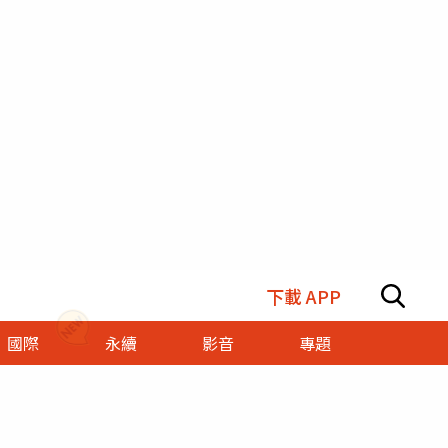
下載 APP
國際
永續
影音
專題