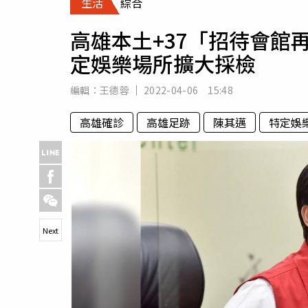
生活
綜合
人物
汽車
高雄本土+37「招待會館
專欄
定娛樂場所擴大採檢
房產新勢力
編輯：
王德蓉
2022-04-06 15:48
高雄確診
高雄足跡
陳其邁
特定娛
Next