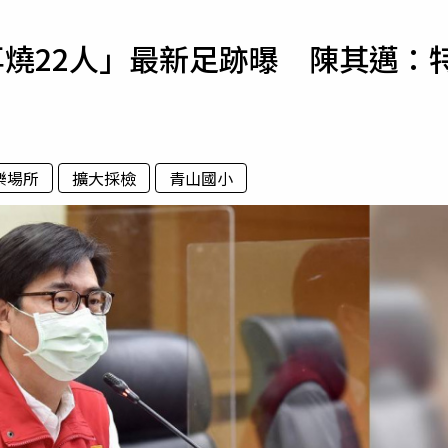
寵物
再燒22人」最新足跡曝 陳其邁：
運勢
運動
梅酒
樂場所
擴大採檢
青山國小