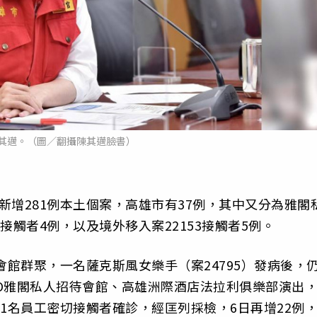
其邁。（圖／翻攝陳其邁臉書）
新增281例本土個案，高雄市有37例，其中又分為雅閣
接觸者4例，以及境外移入案22153接觸者5例。
會館群聚，一名薩克斯風女樂手（案24795）發病後，
O雅閣私人招待會館、高雄洲際酒店法拉利俱樂部演出
1名員工密切接觸者確診，經匡列採檢，6日再增22例