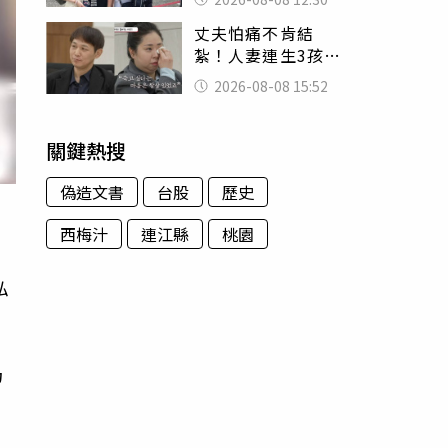
殯儀館陪她說話
丈夫怕痛不肯結
紮！人妻連生3孩
控遭家暴淚喊：真
2026-08-08 15:52
的好累
關鍵熱搜
偽造文書
台股
歷史
西梅汁
連江縣
桃園
私
仍
，
，