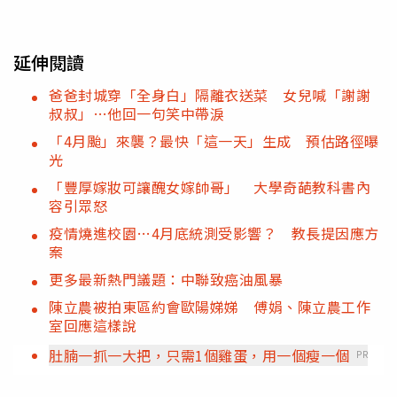
延伸閱讀
爸爸封城穿「全身白」隔離衣送菜 女兒喊「謝謝
叔叔」…他回一句笑中帶淚
「4月颱」來襲？最快「這一天」生成 預估路徑曝
光
「豐厚嫁妝可讓醜女嫁帥哥」 大學奇葩教科書內
容引眾怒
疫情燒進校園…4月底統測受影響？ 教長提因應方
案
更多最新熱門議題：中聯致癌油風暴
陳立農被拍東區約會歐陽娣娣 傅娟、陳立農工作
室回應這樣說
肚腩一抓一大把，只需1個雞蛋，用一個瘦一個
PR