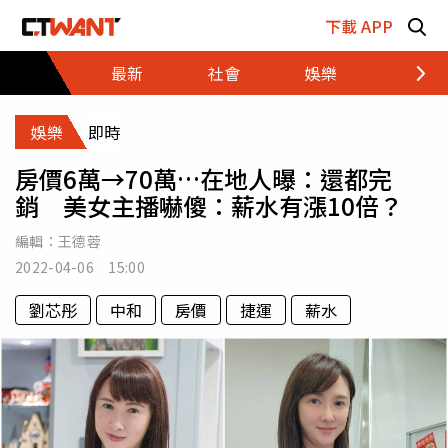
跳至主要內容區塊
下載 APP
最新
社會
娛樂
財經
娛樂
即時
房價6萬→70萬…在地人曝：還都完
銷 美女主播嚇傻：薪水有漲10倍？
編輯：
王德蓉
2022-04-06 15:00
劉芯彤
中和
房價
捷運
薪水