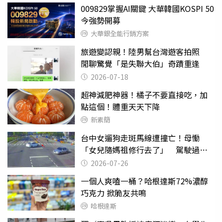
009829掌握AI關鍵 大華韓國KOSPI 50
今強勢開募
大華銀全能行銷方案
旅遊變認親！陸男幫台灣遊客拍照
閒聊驚覺「是失聯大伯」奇蹟重逢
2026-07-18
超神減肥神器！橘子不要直接吃，加
點這個！體重天天下降
新素簡
台中女遛狗走斑馬線遭撞亡！母慟
「女兒隨媽祖修行去了」 駕駛過失
致死判9月
2026-07-26
一個人爽嗑一桶？哈根達斯72%濃醇
巧克力 掀脆友共鳴
哈根達斯