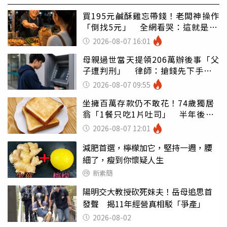
買195元鹹酥雞忘帶錢！老闆神操作
「倒找5元」 全網看哭：這就是台
灣
2026-08-07 16:01
母親過世當天提領206萬辦後事「父
子遭判刑」 律師：搶錢先下手是
罪
2026-08-07 09:55
坐擁百萬存款仍不敢花！74歲獨居
翁「1餐只吃1片吐司」 半年後暴
瘦嚇壞女兒
2026-08-07 12:01
減肥首選，檸檬加它，堅持一週，腰
細了，瘦到你懷疑人生
新素簡
陽明交大教授砍死妹夫！岳母追思首
發聲 揭11年經營真相駁「爭產」
2026-08-02