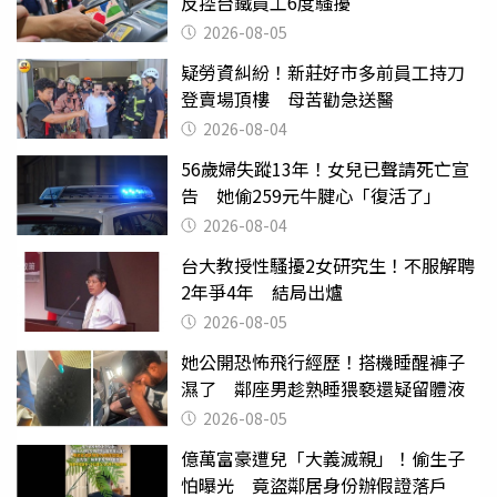
反控台鐵員工6度騷擾
2026-08-05
疑勞資糾紛！新莊好市多前員工持刀
登賣場頂樓 母苦勸急送醫
2026-08-04
56歲婦失蹤13年！女兒已聲請死亡宣
告 她偷259元牛腱心「復活了」
2026-08-04
台大教授性騷擾2女研究生！不服解聘
2年爭4年 結局出爐
2026-08-05
她公開恐怖飛行經歷！搭機睡醒褲子
濕了 鄰座男趁熟睡猥褻還疑留體液
2026-08-05
億萬富豪遭兒「大義滅親」！偷生子
怕曝光 竟盜鄰居身份辦假證落戶