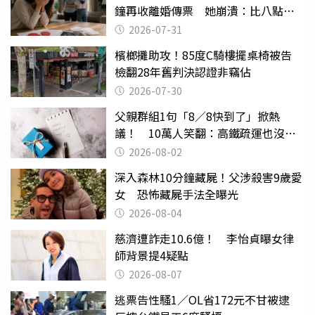
鐘再收離婚傳票 她崩潰：比八點檔
還扯
2026-07-31
檳榔攤助攻！85度C騎樓擺桌椅被告
檢翻28年舊判決認證非竊佔
2026-07-30
父親群組1句「8／8快到了」掀熱
議！ 10萬人笑翻：高鐵疏運也沒列
父親節
2026-08-02
深入森林10分鐘藏屍！父涉殺害9歲愛
女 恐怖藏屍手法全曝光
2026-08-04
慈濟遭詐走10.6億！ 李怡貞曝女律
師背景提4疑點
2026-08-07
逃票告性騷1／OL省172元不甘被逮