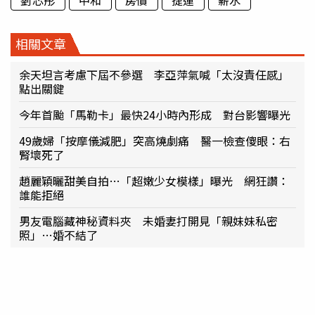
相關文章
余天坦言考慮下屆不參選 李亞萍氣喊「太沒責任感」
點出關鍵
今年首颱「馬勒卡」最快24小時內形成 對台影響曝光
49歲婦「按摩儀減肥」突高燒劇痛 醫一檢查傻眼：右
腎壞死了
趙麗穎曬甜美自拍…「超嫩少女模樣」曝光 網狂讚：
誰能拒絕
男友電腦藏神秘資料夾 未婚妻打開見「親妹妹私密
照」…婚不結了