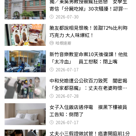
獨／東吳男教授被瘋狂迷戀 女學生
寄信「分屍吃掉」30次騷擾！認罪免
關
2026-07-30
脆友都說相見恨晚！苦甜72%比利時
巧克力 大人味爆紅！
哈根達斯
新竹音樂教室命案10天後復課！他批
「太冷血」 員工怒駁：閉上嘴
2026-07-17
中和兒媳遭公公砍百刀致死 閨密揭
「全家都惡魔」：丈夫在老婆時懷孕
摔東西
2026-07-28
女子入住飯店遇停電 摸黑下樓被員
工告知：倒閉了
2026-07-17
丈夫小三假證做試管！癌妻開庭前1分