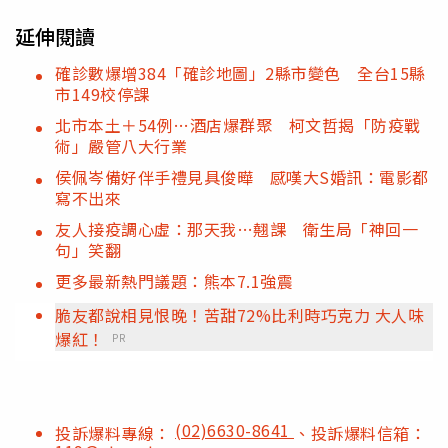
延伸閱讀
確診數爆增384「確診地圖」2縣市變色 全台15縣
市149校停課
北市本土＋54例…酒店爆群聚 柯文哲揭「防疫戰
術」嚴管八大行業
侯佩岑備好伴手禮見具俊曄 感嘆大S婚訊：電影都
寫不出來
友人接疫調心虛：那天我…翹課 衛生局「神回一
句」笑翻
更多最新熱門議題：熊本7.1強震
脆友都說相見恨晚！苦甜72%比利時巧克力 大人味
爆紅！
PR
(02)6630-8641
投訴爆料專線：
、投訴爆料信箱：