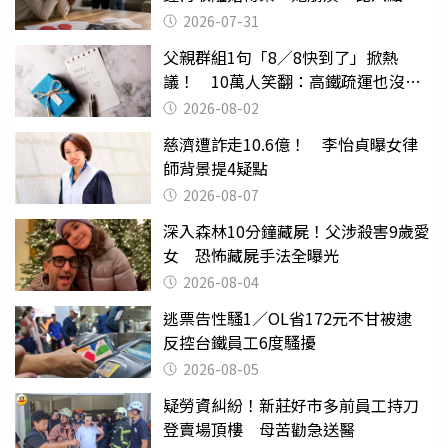
還扯
2026-07-31
父親群組1句「8／8快到了」掀熱
議！ 10萬人笑翻：高鐵疏運也沒列
父親節
2026-08-02
慈濟遭詐走10.6億！ 李怡貞曝女律
師背景提4疑點
2026-08-07
深入森林10分鐘藏屍！父涉殺害9歲愛
女 恐怖藏屍手法全曝光
2026-08-04
逃票告性騷1／OL省172元不甘被逮
反控台鐵員工6度騷擾
2026-08-05
疑勞資糾紛！新莊好市多前員工持刀
登賣場頂樓 母苦勸急送醫