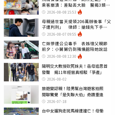
乘客崩潰：差點丟大臉 醫揭3類人
別亂喝
2026-08-08 15:53
母親過世當天提領206萬辦後事「父
子遭判刑」 律師：搶錢先下手是
罪
2026-08-07 09:55
亡妹慘遭公公毒手 表姊憶父親節
前夕：小舅舅仍到殯儀館陪她說話
2026-08-08 12:30
陽明交大教授砍死妹夫！岳母追思首
發聲 揭11年經營真相駁「爭產」
2026-08-02
旅遊變認親！陸男幫台灣遊客拍照
閒聊驚覺「是失聯大伯」奇蹟重逢
2026-07-18
台中女遛狗走斑馬線遭撞亡！母慟