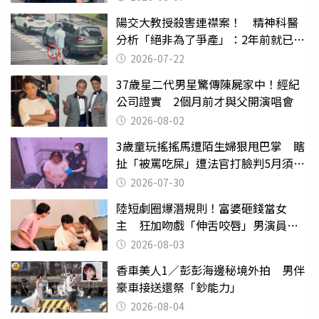
陽交大教授殺害連襟案！ 精神科醫
分析「絕非為了爭產」：2年前就已言
行詭異
2026-07-22
37歲星二代男星驚傳陳屍家中！經紀
公司證實 2個月前才與父開演唱會
2026-08-02
3歲童玩搖搖馬遭陌生婦狠甩巴掌 瞎
扯「被罵吃屎」遭法官打臉判5月須入
監
2026-07-30
陸短劇圈爆潛規則！富婆砸錢當女
主 狂加吻戲「伸舌咬唇」男演員崩
潰
2026-08-03
香車美人1／彭彭海邊秘境外拍 男伴
豪車接送還祭「鈔能力」
2026-08-04