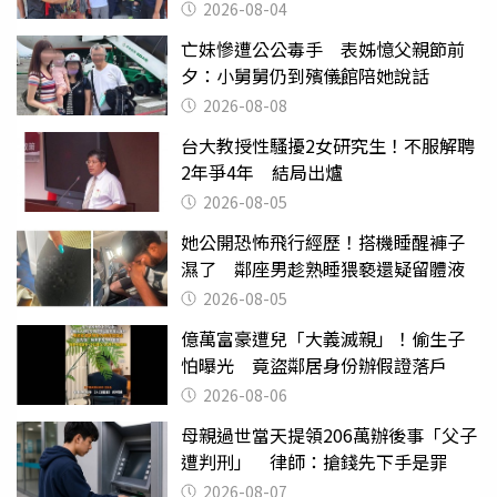
2026-08-04
亡妹慘遭公公毒手 表姊憶父親節前
夕：小舅舅仍到殯儀館陪她說話
2026-08-08
台大教授性騷擾2女研究生！不服解聘
2年爭4年 結局出爐
2026-08-05
她公開恐怖飛行經歷！搭機睡醒褲子
濕了 鄰座男趁熟睡猥褻還疑留體液
2026-08-05
億萬富豪遭兒「大義滅親」！偷生子
怕曝光 竟盜鄰居身份辦假證落戶
2026-08-06
母親過世當天提領206萬辦後事「父子
遭判刑」 律師：搶錢先下手是罪
2026-08-07