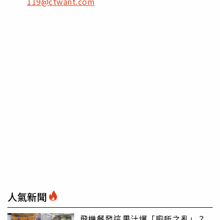
119@ctwant.com
人氣新聞
飛機餐發這果汁爆「廁所之亂」？