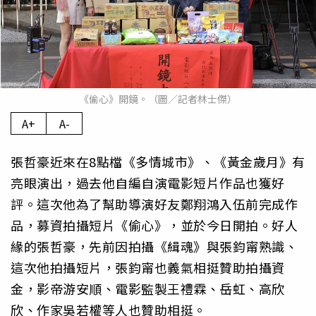
《偷心》開鏡。（圖／記者林士傑）
A+
A-
張哲豪近來在8點檔《多情城市》、《黃金歲月》有
亮眼演出，過去他自編自演電影短片作品也獲好
評。這次他為了幫助導演好友鄭翔鴻入伍前完成作
品，募資拍攝短片《偷心》，並於今日開拍。好人
緣的張哲豪，先前因拍攝《緝魂》與張鈞甯熟識、
這次他拍攝短片，張鈞甯也義氣相挺贊助拍攝資
金，影帝游安順、電影監製王禮霖、岳虹、高欣
欣、作家吳若權等人也贊助相挺。