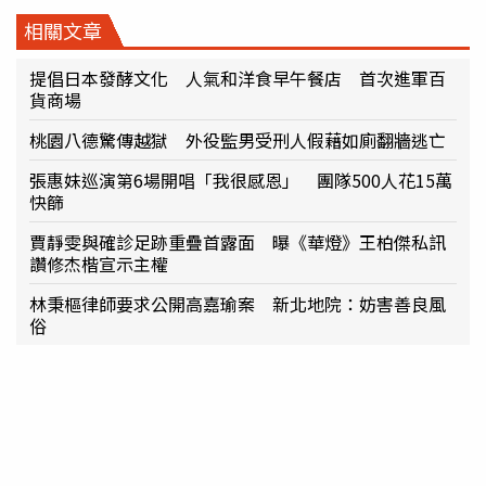
相關文章
提倡日本發酵文化 人氣和洋食早午餐店 首次進軍百
貨商場
桃園八德驚傳越獄 外役監男受刑人假藉如廁翻牆逃亡
張惠妹巡演第6場開唱「我很感恩」 團隊500人花15萬
快篩
賈靜雯與確診足跡重疊首露面 曝《華燈》王柏傑私訊
讚修杰楷宣示主權
林秉樞律師要求公開高嘉瑜案 新北地院：妨害善良風
俗