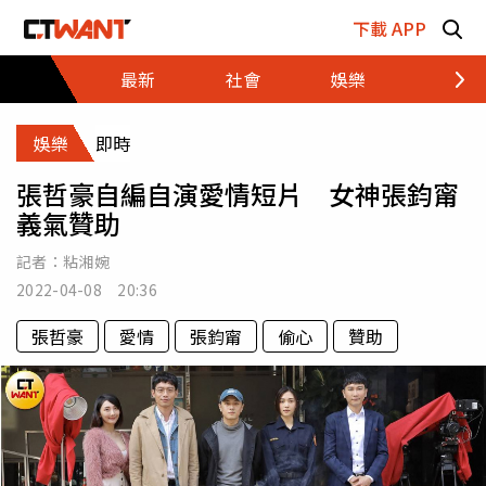
跳至主要內容區塊
下載 APP
最新
社會
娛樂
財經
娛樂
即時
張哲豪自編自演愛情短片 女神張鈞甯
義氣贊助
記者：
粘湘婉
2022-04-08 20:36
張哲豪
愛情
張鈞甯
偷心
贊助