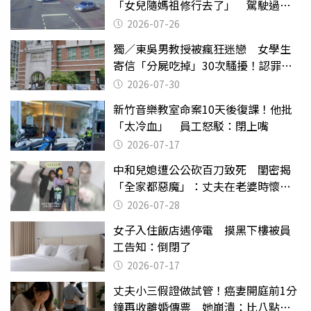
「女兒隨媽祖修行去了」 駕駛過失
致死判9月
2026-07-26
獨／東吳男教授被瘋狂迷戀 女學生
寄信「分屍吃掉」30次騷擾！認罪免
關
2026-07-30
新竹音樂教室命案10天後復課！他批
「太冷血」 員工怒駁：閉上嘴
2026-07-17
中和兒媳遭公公砍百刀致死 閨密揭
「全家都惡魔」：丈夫在老婆時懷孕
摔東西
2026-07-28
女子入住飯店遇停電 摸黑下樓被員
工告知：倒閉了
2026-07-17
丈夫小三假證做試管！癌妻開庭前1分
鐘再收離婚傳票 她崩潰：比八點檔