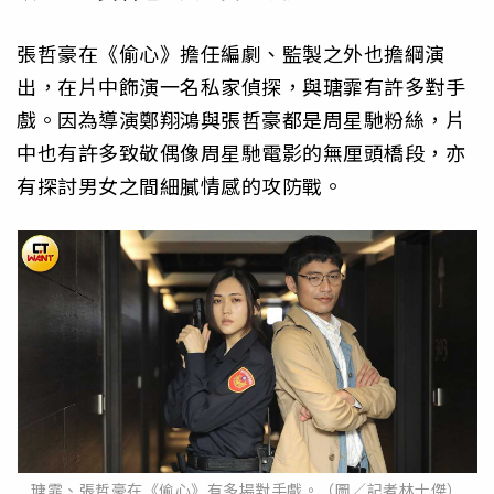
張哲豪在《偷心》擔任編劇、監製之外也擔綱演
出，在片中飾演一名私家偵探，與瑭霏有許多對手
戲。因為導演鄭翔鴻與張哲豪都是周星馳粉絲，片
中也有許多致敬偶像周星馳電影的無厘頭橋段，亦
有探討男女之間細膩情感的攻防戰。
瑭霏、張哲豪在《偷心》有多場對手戲。（圖／記者林士傑）