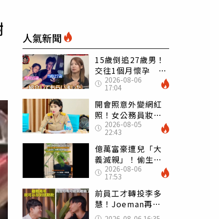
謝
人氣新聞
15歲倒追27歲男！
交往1個月懷孕 36
2026-08-06
歲當阿嬤故事曝光
17:04
開會照意外變網紅
照！女公務員妝容
2026-08-05
掀2千則留言 本人
22:43
怒嗆：化妝有錯嗎
億萬富豪遭兒「大
義滅親」！偷生子
2026-08-06
怕曝光 竟盜鄰居
17:53
身份辦假證落戶
前員工才轉投李多
慧！Joeman再談
建文爆紅 認「很
2026-08-06 16:35