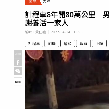
國際
大陸
人物
汽車
計程車8年開80萬公里 
專欄
謝養活一家人
房產新勢力
編輯：
黃任強
2022-04-14 16:55
計程車
司機
磕頭
報廢
下跪
Next