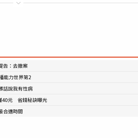
提告：去撤案
播能力世界第2
髒話說我有性病
僅40元 省錢秘訣曝光
最合適時間