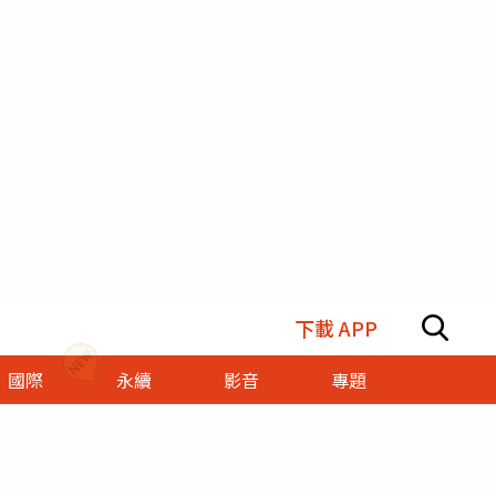
下載 APP
國際
永續
影音
專題