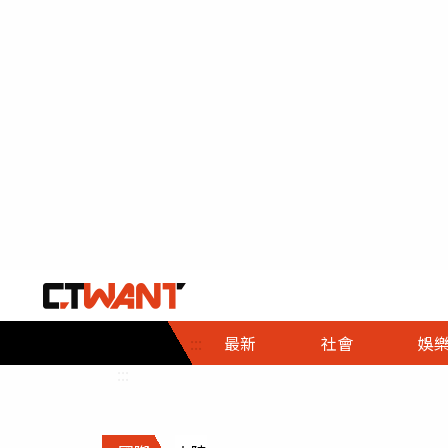
社會首頁
娛樂首頁
財經首頁
政
:::
最新
社會
娛
時事
即時
熱線
:::
直擊
大條
人物
調查
專題
３Ｃ