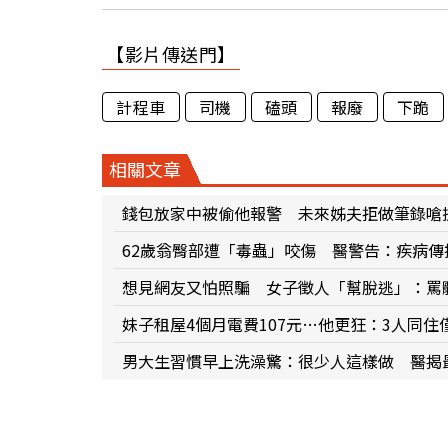
【影片傳送門】
計程車
司機
磕頭
報廢
下跪
相關文章
錢包放家中被偷他報警 未來姊夫拒做筆錄嗆
62歲翁臀部遭「毒蟲」咬傷 醫警告：疾病傳
想見網友又怕照騙 女子徵人「幫脫逃」：罵
妹子租屋4個月電費107元…他更狂：3人同住
男大生習慣早上洗澡驚：很少人這樣做 醫揭