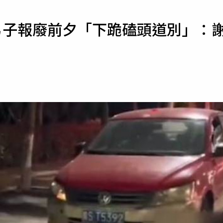
寵物
男子報廢前夕「下跪磕頭道別」：
運勢
運動
梅酒