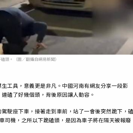
子磕頭。（圖／翻攝自網易新聞）
謀生工具，意義更是非凡。中國河南有網友分享一段影
，連磕了好幾個頭，背後原因讓人動容。
的駕駛座下車，接著走到車前，站了一會後突然跪下，
程車司機，之所以下跪磕頭，是因為車子將在隔天被報廢
。