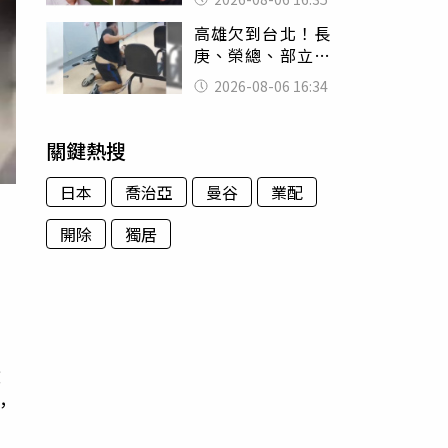
清楚他的價值」
高雄欠到台北！長
庚、榮總、部立醫
院都受害 「醫療
2026-08-06 16:34
暴力男」離譜紀錄
曝光
關鍵熱搜
日本
喬治亞
曼谷
業配
開除
獨居
磕
，