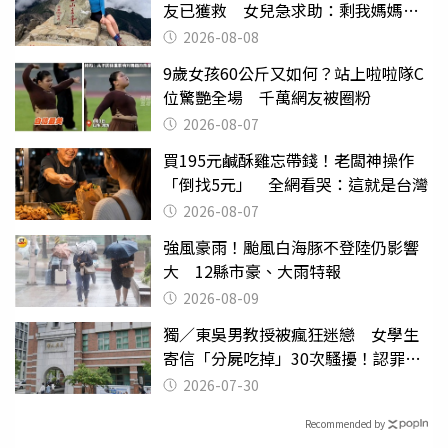
友已獲救 女兒急求助：剩我媽媽還
沒找到
2026-08-08
9歲女孩60公斤又如何？站上啦啦隊C
位驚艷全場 千萬網友被圈粉
2026-08-07
買195元鹹酥雞忘帶錢！老闆神操作
「倒找5元」 全網看哭：這就是台灣
2026-08-07
強風豪雨！颱風白海豚不登陸仍影響
大 12縣市豪、大雨特報
2026-08-09
獨／東吳男教授被瘋狂迷戀 女學生
寄信「分屍吃掉」30次騷擾！認罪免
關
2026-07-30
Recommended by