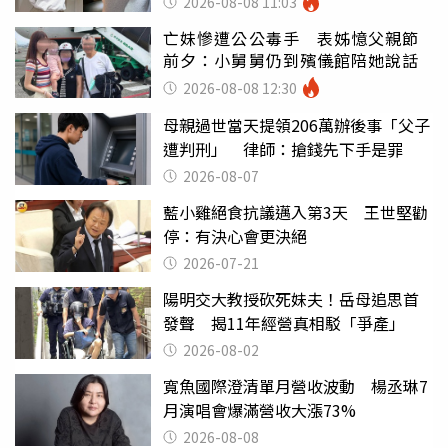
2026-08-08 11:03
亡妹慘遭公公毒手 表姊憶父親節
前夕：小舅舅仍到殯儀館陪她說話
2026-08-08 12:30
母親過世當天提領206萬辦後事「父子
遭判刑」 律師：搶錢先下手是罪
2026-08-07
藍小雞絕食抗議邁入第3天 王世堅勸
停：有決心會更決絕
2026-07-21
陽明交大教授砍死妹夫！岳母追思首
發聲 揭11年經營真相駁「爭產」
2026-08-02
寬魚國際澄清單月營收波動 楊丞琳7
月演唱會爆滿營收大漲73%
2026-08-08