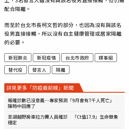
上，3名發言人雖沒有與該名役男直接接觸，但仍需
配合隔離。
而至於台北市長柯文哲的部分，也因為沒有與該名
役男直接接觸，所以沒有自主健康管理或居家隔離
的必要。
新冠肺炎
新冠疫情
台北市政府
媒事組
替代役
發言人
隔離
詳見更多「防疫最前線」新聞
報確診數已沒意義…專家預測「9月會有7千人死亡」
陳時中回應了
澎湖越野房車拉力賽人員確診 「Ct值17.9」生命徵象
穩定