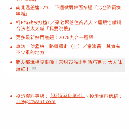
南北溫差達12℃ 下週微弱鋒面掠過「北台降雨機
率增」
柯P特赦被打槍1／豪宅聚落住貧苦人？違規宅繳錢
合法老太太喊「我要跳樓」
更多最新熱門議題：2026九合一選舉
專訪 傅孟柏 路繼續走（上）／當演員 其實有
不少累的地方
脆友都說相見恨晚！苦甜72%比利時巧克力 大人味
爆紅！
PR
(02)6630-8641
投訴爆料專線：
、投訴爆料信箱：
119@ctwant.com