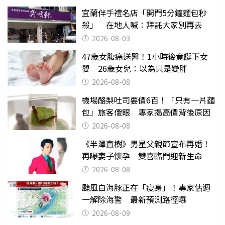
宜蘭伴手禮名店「開門5分鐘麵包秒
殺」 在地人喊：拜託大家別再去
2026-08-03
47歲女腹痛送醫！1小時後竟誕下女
嬰 26歲女兒：以為只是變胖
2026-08-08
機場酪梨吐司要價6百！「只有一片麵
包」旅客傻眼 專家揭高價背後原因
2026-08-08
《半澤直樹》男星父親節宣布再婚！
再曝妻子懷孕 雙喜臨門迎新生命
2026-08-08
颱風白海豚正在「瘦身」！專家估週
一解除海警 最新預測路徑曝
2026-08-09