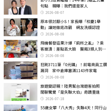
句點 親曝：我們還是家人
2026-08-07
原本很討厭小S！家長曝「校慶1舉
動」讓她徹底改觀 網友洗版認證
2026-08-08
飛機餐發這果汁爆「廁所之亂」？乘
客崩潰：差點丟大臉 醫揭3類人別亂
喝
2026-08-08
狂刷3711筆「0元購」！前電商員工鑽
漏洞 家中倉庫塞滿1143件家電
2026-08-08
旅遊變認親！陸男幫台灣遊客拍照
閒聊驚覺「是失聯大伯」奇蹟重逢
2026-07-18
55歲女攀「八大秀」失聯4天！同行山