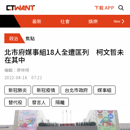
跳至主要內容區塊
下載 APP
最新
社會
娛樂
財經
政治
焦點
北市府媒事組18人全遭匡列 柯文哲未
在其中
編輯：
廖梓翔
2022-04-16 07:21
新冠肺炎
新冠疫情
台北市政府
媒事組
替代役
發言人
隔離