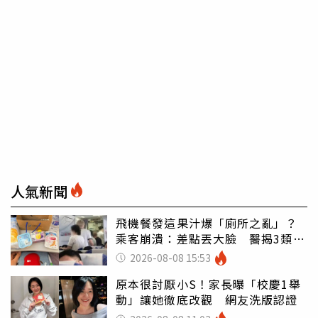
人氣新聞
飛機餐發這果汁爆「廁所之亂」？
乘客崩潰：差點丟大臉 醫揭3類人
別亂喝
2026-08-08 15:53
原本很討厭小S！家長曝「校慶1舉
動」讓她徹底改觀 網友洗版認證