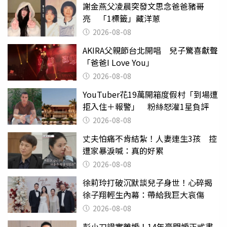
謝金燕父凌晨突發文思念爸爸豬哥
亮 「1標籤」藏洋蔥
2026-08-08
AKIRA父親節台北開唱 兒子驚喜獻聲
「爸爸I Love You」
2026-08-08
YouTuber花19萬開箱度假村「到場遭
拒入住＋報警」 粉絲怒灌1星負評
2026-08-08
丈夫怕痛不肯結紮！人妻連生3孩 控
遭家暴淚喊：真的好累
2026-08-08
徐莉玲打破沉默談兒子身世！心碎揭
徐子翔輕生內幕：帶給我巨大哀傷
2026-08-08
彭小刀證實離婚！14年豪門婚正式畫