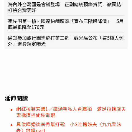
海內外台灣國是會議登場 正副總統預錄賀詞 籲團結
打拚台灣更好
率先開第一槍…國產快篩龍頭「宣布三階段降價」 5月
底最低降至170元
民眾參加旅行團需施打第三劑 觀光局公布「這5種人例
外」退費規定曝光
延伸閱讀
網紅拉麵惹議1／鏡頭朝私人倉庫拍 滿足拉麵店夫
妻檔遭控偷裝電眼
具俊曄婚後首秀幫打歌 小S吐槽姊夫〈九九乘法
表〉放錯part