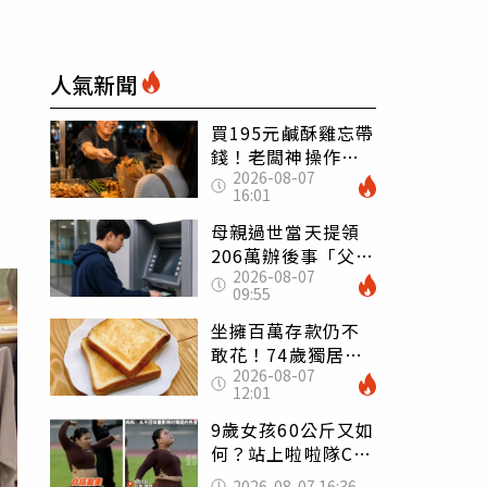
人氣新聞
買195元鹹酥雞忘帶
錢！老闆神操作
2026-08-07
「倒找5元」 全網
16:01
看哭：這就是台灣
母親過世當天提領
206萬辦後事「父子
2026-08-07
遭判刑」 律師：
09:55
搶錢先下手是罪
坐擁百萬存款仍不
敢花！74歲獨居翁
2026-08-07
「1餐只吃1片吐
12:01
司」 半年後暴瘦
嚇壞女兒
9歲女孩60公斤又如
何？站上啦啦隊C位
驚艷全場 千萬網
2026-08-07 16:36