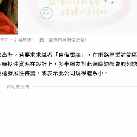
大條件，引發熱議。（圖／翻攝自吳姍儒臉書）
較高階，若要求求職者「自備電腦」，在網路專業討論
不願投注資源在設計上，多半網友對此類職缺都會興趣
長遠發展性待議，或表示此公司規模體系小。