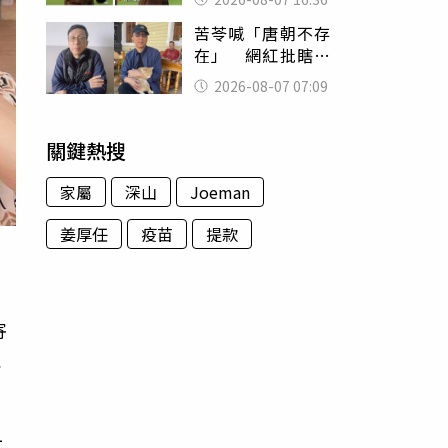
友被圈粉
苦苓喊「唐朝不存
在」 網紅批瞎編
歷史：李白、杜甫
2026-08-07 07:09
用鮮卑文寫詩？
關鍵熱搜
家屬
深山
Joeman
姜厚任
疫苗
提款
寄
砲
工