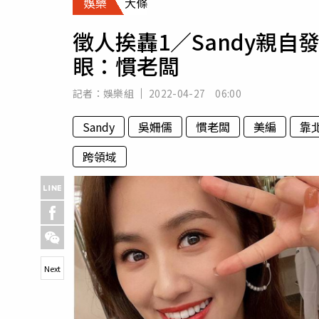
娛樂
大條
人物
汽車
徵人挨轟1／Sandy親
專欄
眼：慣老闆
房產新勢力
記者：
娛樂組
2022-04-27 06:00
Sandy
吳姍儒
慣老闆
美編
靠
跨領域
Next