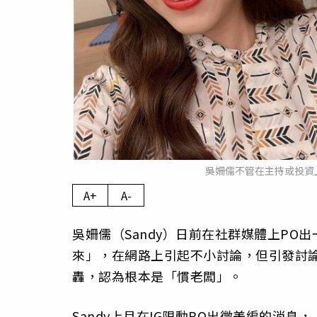
吳姍儒不管在主持或投資
A+
A-
吳姍儒（Sandy）日前在社群媒體上P
來」，在網路上引起不小討論，但引發討
轟，認為根本是「慣老闆」。
Sandy上月在IG限動PO出徵美編的消息