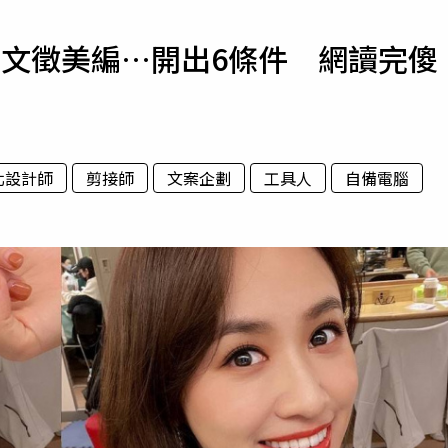
寵物
自發文徵美編…開出6條件 網讀完傻
運勢
運動
梅酒
北設計師
剪接師
文案企劃
工具人
自備電腦