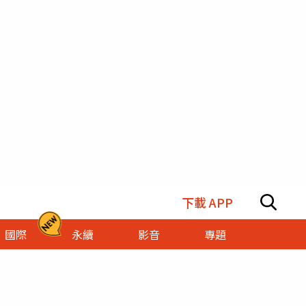
下載 APP
國際
永續
影音
專題