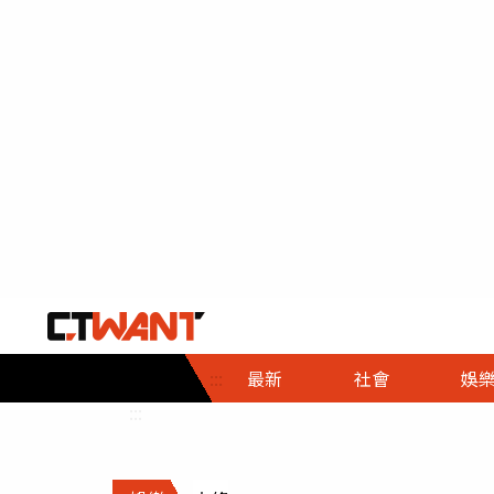
社會首頁
娛樂首頁
財經首頁
政
:::
最新
社會
娛
時事
即時
熱線
:::
直擊
大條
人物
調查
專題
３Ｃ