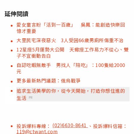
延伸閱讀
愛女童言盼「活到一百歲」 吳鳳：能創造快樂回
憶才重要
大里民宅深夜惡火 3人受困66歲男廁所傷重不治
12星座5月運勢大公開 天蠍座工作易力不從心、雙
子不宜衝動告白
自認吃蝦無敵手 男找人「陪吃」：100隻給2000
元
更多最新熱門議題：俄烏戰爭
追求生活美學的你，從今天開始，打造你想住進的
生活
PR
(02)6630-8641
投訴爆料專線：
、投訴爆料信箱：
119@ctwant.com