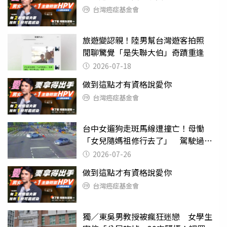
台灣癌症基金會
旅遊變認親！陸男幫台灣遊客拍照
閒聊驚覺「是失聯大伯」奇蹟重逢
2026-07-18
做到這點才有資格說愛你
台灣癌症基金會
台中女遛狗走斑馬線遭撞亡！母慟
「女兒隨媽祖修行去了」 駕駛過失
致死判9月
2026-07-26
做到這點才有資格說愛你
台灣癌症基金會
獨／東吳男教授被瘋狂迷戀 女學生