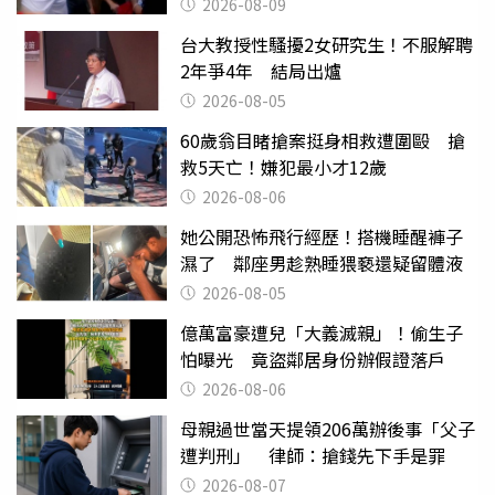
2026-08-09
台大教授性騷擾2女研究生！不服解聘
2年爭4年 結局出爐
2026-08-05
60歲翁目睹搶案挺身相救遭圍毆 搶
救5天亡！嫌犯最小才12歲
2026-08-06
她公開恐怖飛行經歷！搭機睡醒褲子
濕了 鄰座男趁熟睡猥褻還疑留體液
2026-08-05
億萬富豪遭兒「大義滅親」！偷生子
怕曝光 竟盜鄰居身份辦假證落戶
2026-08-06
母親過世當天提領206萬辦後事「父子
遭判刑」 律師：搶錢先下手是罪
2026-08-07