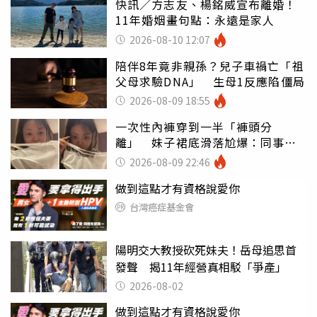
快訊／方志友、楊銘威宣布離婚！
11年婚姻畫句點：永遠是家人
2026-08-10 12:07
陪伴8年竟非親孫？兒子車禍亡「祖
父母求驗DNA」 生母1反應陷僵局
2026-08-09 18:55
一次性內褲穿到一半「褲頭分
離」 妹子裙底滑落尬爆：同事全
看光
2026-08-09 22:46
做到這點才有資格說愛你
台灣癌症基金會
陽明交大教授砍死妹夫！岳母追思首
發聲 揭11年經營真相駁「爭產」
2026-08-02
做到這點才有資格說愛你