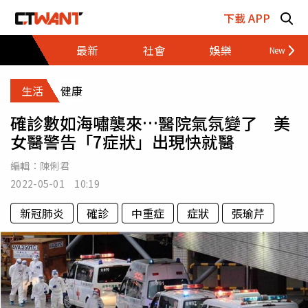
跳至主要內容區塊
下載 APP
最新
社會
娛樂
財經
生活
健康
確診數如海嘯襲來…醫院氣氛變了 美
女醫警告「7症狀」出現快就醫
編輯：
陳俐君
2022-05-01 10:19
新冠肺炎
確診
中重症
症狀
張瑜芹