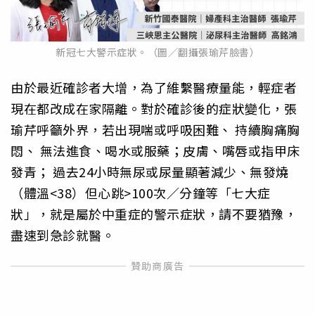
新冠七大警示症狀。（圖／翻攝張瑜芹臉書）
由於最近確診者大增，為了維繫醫療量能，輕症者
現在都改成在家隔離。對於確診後的症狀變化，張
瑜芹呼籲外界，若出現喘或呼吸困難、 持續胸痛胸
悶、 無法進食、喝水或服藥；皮膚、嘴唇或指甲床
發青； 過去24小時無尿或尿量顯著減少、無發燒
（體溫<38）但心跳>100次／分鐘等「七大症
狀」，就是屬於中重症的警示症狀，請不要猶豫，
盡速到急診就醫。