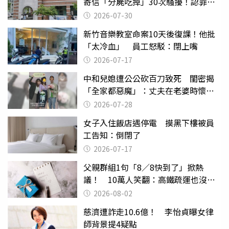
寄信「分屍吃掉」30次騷擾！認罪免
關
2026-07-30
新竹音樂教室命案10天後復課！他批
「太冷血」 員工怒駁：閉上嘴
2026-07-17
中和兒媳遭公公砍百刀致死 閨密揭
「全家都惡魔」：丈夫在老婆時懷孕
摔東西
2026-07-28
女子入住飯店遇停電 摸黑下樓被員
工告知：倒閉了
2026-07-17
父親群組1句「8／8快到了」掀熱
議！ 10萬人笑翻：高鐵疏運也沒列
父親節
2026-08-02
慈濟遭詐走10.6億！ 李怡貞曝女律
師背景提4疑點