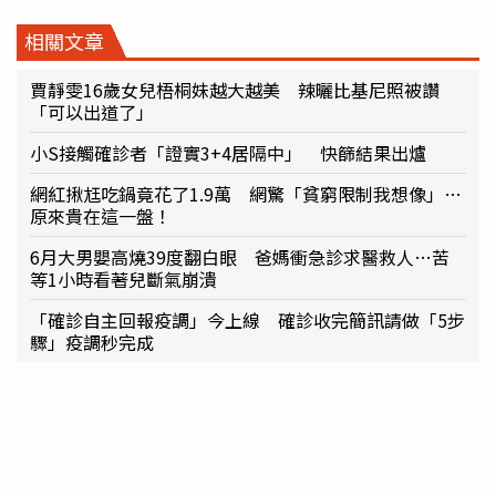
相關文章
賈靜雯16歲女兒梧桐妹越大越美 辣曬比基尼照被讚
「可以出道了」
小S接觸確診者「證實3+4居隔中」 快篩結果出爐
網紅揪尪吃鍋竟花了1.9萬 網驚「貧窮限制我想像」…
原來貴在這一盤！
6月大男嬰高燒39度翻白眼 爸媽衝急診求醫救人…苦
等1小時看著兒斷氣崩潰
「確診自主回報疫調」今上線 確診收完簡訊請做「5步
驟」疫調秒完成