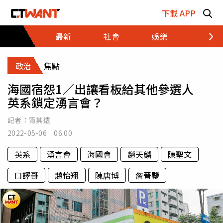
跳至主要內容區塊
下載 APP
最新
社會
娛樂
財經
政治
焦點
海國宿怨1／出讓看板給其他參選人
英系鎖定湧言會？
記者：
甯其遠
2022-05-06 06:00
英系
湧言會
海國會
趙天麟
陳聖文
口譯哥
趙怡翔
陳唐博
詹晉鑒