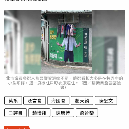
北市議員參選人詹晉鑒資源較不足，競選看板大多是在巷弄中的
小型布條，還一度被住戶晾衣服遮住。（圖／翻攝自詹晉鑒臉
書）
英系
湧言會
海國會
趙天麟
陳聖文
口譯哥
趙怡翔
陳唐博
詹晉鑒