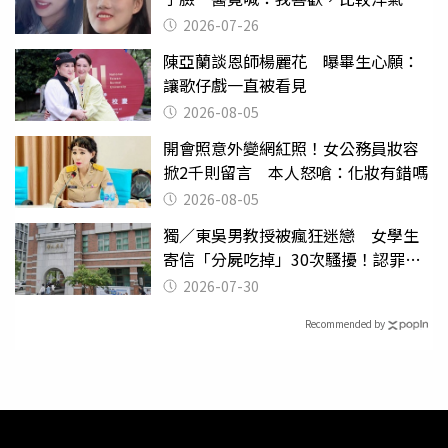
2026-07-26
陳亞蘭談恩師楊麗花 曝畢生心願：
讓歌仔戲一直被看見
2026-08-05
開會照意外變網紅照！女公務員妝容
掀2千則留言 本人怒嗆：化妝有錯嗎
2026-08-05
獨／東吳男教授被瘋狂迷戀 女學生
寄信「分屍吃掉」30次騷擾！認罪免
關
2026-07-30
Recommended by