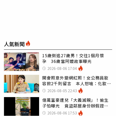
人氣新聞
15歲倒追27歲男！交往1個月懷
孕 36歲當阿嬤故事曝光
2026-08-06 17:04
開會照意外變網紅照！女公務員妝
容掀2千則留言 本人怒嗆：化妝有
錯嗎
2026-08-05 22:43
億萬富豪遭兒「大義滅親」！偷生
子怕曝光 竟盜鄰居身份辦假證落
戶
2026-08-06 17:53