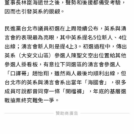
董事長林崑海逝世之後，聲勢和後援都備受考驗，
因而也引發英系的覬覦。
民進黨台北市議員初選在上周陸續公布，英系與湧
言會的表現最為亮眼，其中英系提名5位新人、4位
出線；湧言會新人則是提4上3。初選過程中，傳出
英系（大安文山區）參選人陳聖文空出位置給其他
參選人掛看板，有意拉下同選區的湧言會參選人
「口譯哥」趙怡翔，雖然兩人最後均順利出線，但
台北市的英系與湧言會系出當年「海國會」，很多
成員可說都曾同穿一條「開檔褲」，年底的基層選
戰搶票終究難免一爭。