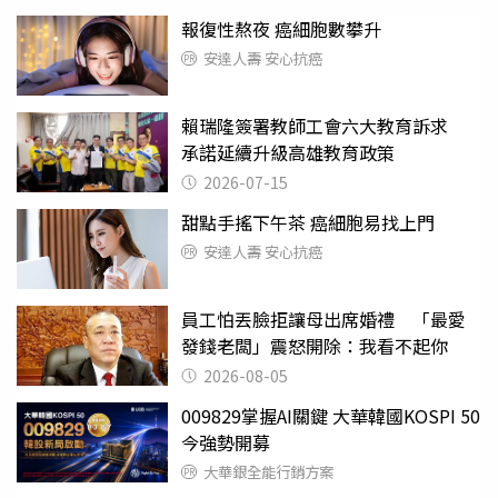
報復性熬夜 癌細胞數攀升
安達人壽 安心抗癌
賴瑞隆簽署教師工會六大教育訴求
承諾延續升級高雄教育政策
2026-07-15
甜點手搖下午茶 癌細胞易找上門
安達人壽 安心抗癌
員工怕丟臉拒讓母出席婚禮 「最愛
發錢老闆」震怒開除：我看不起你
2026-08-05
009829掌握AI關鍵 大華韓國KOSPI 50
今強勢開募
大華銀全能行銷方案