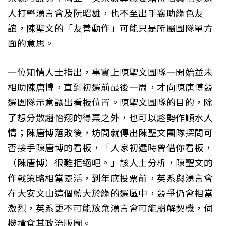
人打擊湧言會及阮昭雄，也不至出手襄助綠色友
誼，陳聖文的「友善動作」可能只是所屬團隊單方
面的意思。
一位知情人士指出，事實上陳聖文團隊一開始並未
相助陳唐博，直到初選前最後一周，才向陳唐博競
選團隊示意讓出看板位置。陳聖文團隊的目的，除
了想分散趙怡翔的得票之外，也可以趁勢作順水人
情；陳唐博落敗後，坊間就傳出陳聖文團隊探問可
否接手陳唐博的看板，「人家初選時曾借你看板，
（陳唐博）很難拒絕吧。」該人士分析，陳聖文的
作戰策略相當靈活，到年底投票前，英系與湧言會
在大安文山這個藍大於綠的選區中，競爭仍會相當
激烈，英系更不可能放棄湧言會可能崩解契機，伺
機搶食其政治版圖。