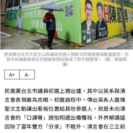
民進黨台北市大安文山區議員參選人陳聖文的競選看板數量居冠，但
其中有幾處看板在初選最後階段換成了對手陳唐博。（圖／黃耀徵
攝）
A+
A-
民進黨台北市議員初選上週出爐，其中以英系與湧
言會表現最為亮眼。初選過程中，傳出英系人選陳
聖文主動讓出看板位置給其他參選人，就是未向湧
言會的「口譯哥」趙怡翔遞出橄欖枝，外界解讀遠
因除了當年雙方「分家」不睦外，湧言會在三立前