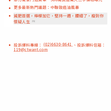
更多最新熱門議題：中聯致癌油風暴
減肥首選，檸檬加它，堅持一週，腰細了，瘦到你
懷疑人生
PR
(02)6630-8641
投訴爆料專線：
、投訴爆料信箱：
119@ctwant.com