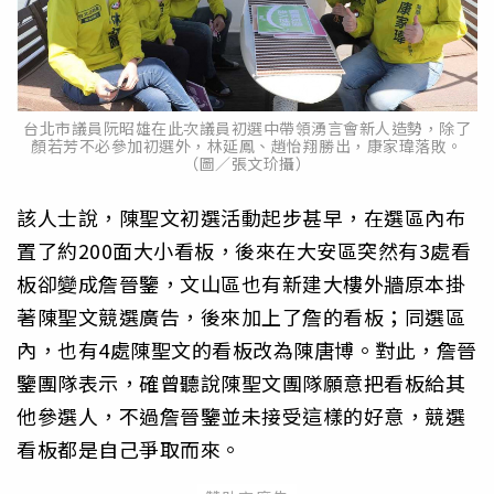
台北市議員阮昭雄在此次議員初選中帶領湧言會新人造勢，除了
顏若芳不必參加初選外，林延鳳、趙怡翔勝出，康家瑋落敗。
（圖／張文玠攝）
該人士說，陳聖文初選活動起步甚早，在選區內布
置了約200面大小看板，後來在大安區突然有3處看
板卻變成詹晉鑒，文山區也有新建大樓外牆原本掛
著陳聖文競選廣告，後來加上了詹的看板；同選區
內，也有4處陳聖文的看板改為陳唐博。對此，詹晉
鑒團隊表示，確曾聽說陳聖文團隊願意把看板給其
他參選人，不過詹晉鑒並未接受這樣的好意，競選
看板都是自己爭取而來。