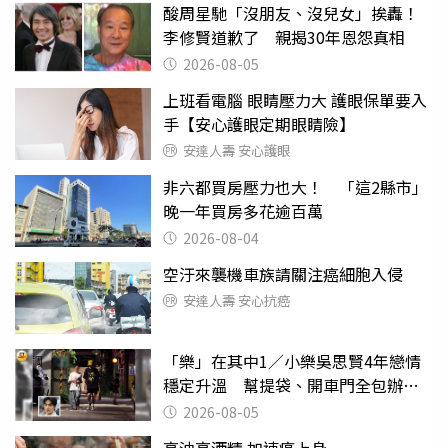
酸周星馳「沒朋友、沒兒女」挨轟！
李修賢道歉了 親揭30年恩怨真相
2026-08-05
上班看電腦 眼睛壓力大 護眼保單要入
手【安心護眼定期眼睛險】
安達人壽 安心護眼
非六都買房壓力也大！ 「這2縣市」
晚一年買房多花逾百萬
2026-08-04
空汙來襲機車族請關注癌細胞入侵
安達人壽 安心抗癌
「樂」在其中1／小樂吳思賢4年戀情
穩定升溫 幫提袋、開車門全包辦閃
瞎眾人
2026-08-05
高油高酒精 加速癌上身