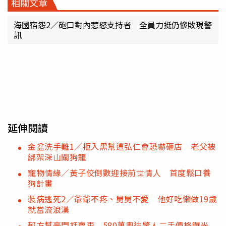
相關文章
海國宿怨2／砲口對內惹怒支持者 全員力挺仍慘敗現警
訊
延伸閱讀
金盆洗手難1／拒入黑幫遭弘仁會恐嚇砸店 老父被
綁架深山關狗籠
寵物情緣／黃子佼倒數迎接前世情人 首度鬆口養
狗計畫
裝病逃死2／爺爺不疼、舅舅不愛 他好吃懶做19歲
就當流浪漢
郁方幫豪門尪賣車 580萬奧迪驚人二手價格曝光