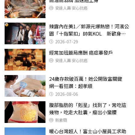
安達人壽 安心抗癌
辣露內在美1／郭源元爆熱戀！河濱公
園「十指緊扣」帥氣KOL 新歡身份
曝光
2026-07-29
經常加班飯局應酬 癌症暴發戶
安達人壽 安心抗癌
24歲存款破百萬！她公開致富關鍵
網一看狂讚：超孝順
2026-08-06
腹部脂肪的「剋星」找到了，常吃這
幾物，吃走大肚囊，瘦出小蠻腰
新素簡
暖心台灣超人！富士山小屋員工求助