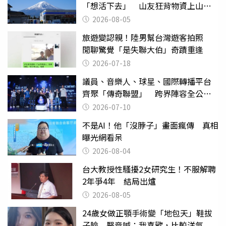
「想活下去」 山友狂背物資上山：
台灣真的是寶島
2026-08-05
旅遊變認親！陸男幫台灣遊客拍照
閒聊驚覺「是失聯大伯」奇蹟重逢
2026-07-18
議員、音樂人、球星、國際轉播平台
齊聚「傳奇聯盟」 跨界陣容全公
開 劍指亞洲新傳奇聯賽
2026-07-10
不是AI！他「沒脖子」畫面瘋傳 真相
曝光網看呆
2026-08-04
台大教授性騷擾2女研究生！不服解聘
2年爭4年 結局出爐
2026-08-05
24歲女做正顎手術變「地包天」鞋拔
子臉 醫竟喊：我喜歡，比較洋氣