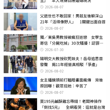
生」 本人現身回應婚姻現況
2026-08-07
父逝世也不敢回家！男殺友後躲深山
21年「活得像野人」 1關鍵出面自首
2026-08-07
獨／東吳男教授被瘋狂迷戀 女學生
寄信「分屍吃掉」30次騷擾！認罪免
關
2026-07-30
陽明交大教授砍死妹夫！岳母追思首
發聲 揭11年經營真相駁「爭產」
2026-08-02
女主播鏡頭前打瞌睡畫面瘋傳 背後
原因曝！觀眾挺她：辛苦了
2026-08-07
買195元鹹酥雞忘帶錢！老闆神操作
「倒找5元」 全網看哭：這就是台灣