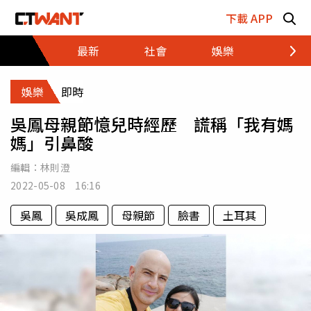
跳至主要內容區塊
下載 APP
最新
社會
娛樂
財經
娛樂
即時
吳鳳母親節憶兒時經歷 謊稱「我有媽
媽」引鼻酸
編輯：
林則澄
2022-05-08 16:16
吳鳳
吳成鳳
母親節
臉書
土耳其