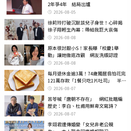
2年爭4年 結局出爐
2026-08-05
徐莉玲打破沉默談兒子身世！心碎揭
徐子翔輕生內幕：帶給我巨大哀傷
2026-08-08
原本很討厭小S！家長曝「校慶1舉
動」讓她徹底改觀 網友洗版認證
2026-08-08
每月退休金逾3萬！74歲獨居翁怕花完
121萬存款「1餐只吃1片吐司」 半年
後暴瘦嚇壞女兒
2026-08-07
苦苓喊「唐朝不存在」 網紅批瞎編
歷史：李白、杜甫用鮮卑文寫詩？
2026-08-07
李翊君遭傳婚變「女兒非老公親