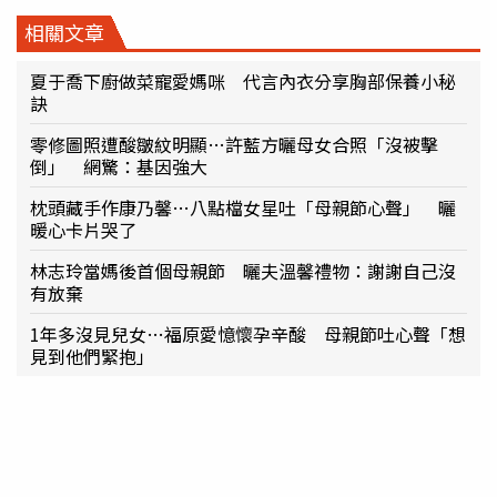
相關文章
夏于喬下廚做菜寵愛媽咪 代言內衣分享胸部保養小秘
訣
零修圖照遭酸皺紋明顯…許藍方曬母女合照「沒被擊
倒」 網驚：基因強大
枕頭藏手作康乃馨…八點檔女星吐「母親節心聲」 曬
暖心卡片哭了
林志玲當媽後首個母親節 曬夫溫馨禮物：謝謝自己沒
有放棄
1年多沒見兒女…福原愛憶懷孕辛酸 母親節吐心聲「想
見到他們緊抱」