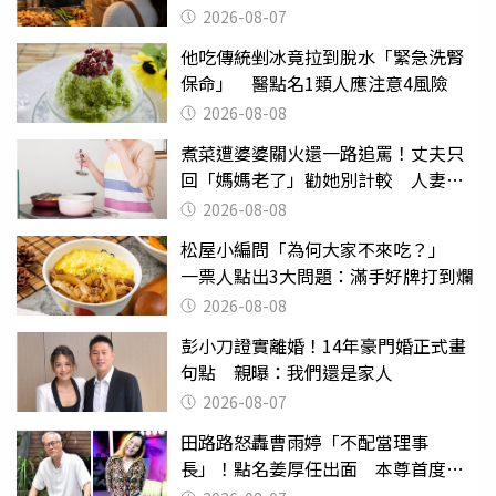
2026-08-07
他吃傳統剉冰竟拉到脫水「緊急洗腎
保命」 醫點名1類人應注意4風險
2026-08-08
煮菜遭婆婆關火還一路追罵！丈夫只
回「媽媽老了」勸她別計較 人妻超
崩潰：我像台傭
2026-08-08
松屋小編問「為何大家不來吃？」
一票人點出3大問題：滿手好牌打到爛
2026-08-08
彭小刀證實離婚！14年豪門婚正式畫
句點 親曝：我們還是家人
2026-08-07
田路路怒轟曹雨婷「不配當理事
長」！點名姜厚任出面 本尊首度回
應了