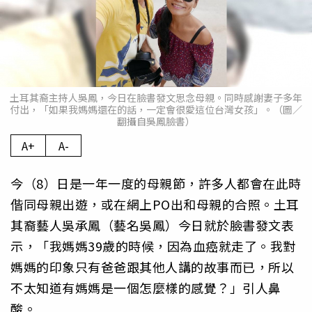
土耳其裔主持人吳鳳，今日在臉書發文思念母親。同時感謝妻子多年
付出，「如果我媽媽還在的話，一定會很愛這位台灣女孩」。（圖／
翻攝自吳鳳臉書）
A+
A-
今（8）日是一年一度的母親節，許多人都會在此時
偕同母親出遊，或在網上PO出和母親的合照。土耳
其裔藝人吳承鳳（藝名吳鳳）今日就於臉書發文表
示，「我媽媽39歲的時候，因為血癌就走了。我對
媽媽的印象只有爸爸跟其他人講的故事而已，所以
不太知道有媽媽是一個怎麼樣的感覺？」引人鼻
酸。