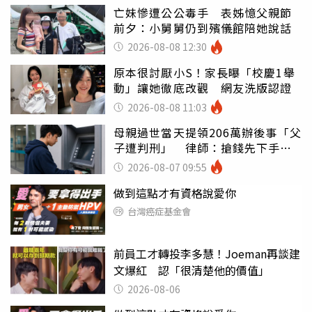
亡妹慘遭公公毒手 表姊憶父親節
前夕：小舅舅仍到殯儀館陪她說話
2026-08-08 12:30
原本很討厭小S！家長曝「校慶1舉
動」讓她徹底改觀 網友洗版認證
2026-08-08 11:03
母親過世當天提領206萬辦後事「父
子遭判刑」 律師：搶錢先下手是
罪
2026-08-07 09:55
做到這點才有資格說愛你
台灣癌症基金會
前員工才轉投李多慧！Joeman再談建
文爆紅 認「很清楚他的價值」
2026-08-06