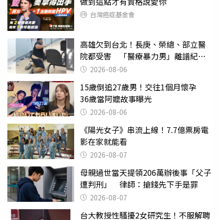
做到這點才有資格說愛你
台灣癌症基金會
高雄欠到台北！長庚、榮總、部立醫
院都受害 「醫療暴力男」離譜紀錄
曝光
2026-08-06
15歲倒追27歲男！交往1個月懷孕
36歲當阿嬤故事曝光
2026-08-06
《陽光女子》串流上線！7.7億票房電
影在家就能看
2026-08-07
母親過世當天提領206萬辦後事「父子
遭判刑」 律師：搶錢先下手是罪
2026-08-07
台大教授性騷擾2女研究生！不服解聘