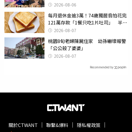
2026-08-06
每月退休金逾3萬！74歲獨居翁怕花完
121萬存款「1餐只吃1片吐司」 半年
後暴瘦嚇壞女兒
2026-08-07
桃園8旬老婦陳屍住家 幼孫嚇壞報警
「公公殺了婆婆」
2026-08-07
Recommended by
關於CTWANT
聯繫&爆料
隱私權政策