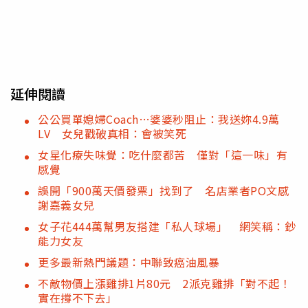
延伸閱讀
公公買單媳婦Coach…婆婆秒阻止：我送妳4.9萬
LV 女兒戳破真相：會被笑死
女星化療失味覺：吃什麼都苦 僅對「這一味」有
感覺
誤開「900萬天價發票」找到了 名店業者PO文感
謝嘉義女兒
女子花444萬幫男友搭建「私人球場」 網笑稱：鈔
能力女友
更多最新熱門議題：中聯致癌油風暴
不敵物價上漲雞排1片80元 2派克雞排「對不起！
實在撐不下去」