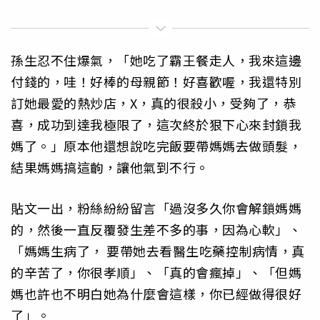
孫生忍不住爆氣，「她吃了霸王餐走人，我來這邊
付錢的，哇！好棒的母親節！好喜歡喔，我還特別
訂她最愛的熱炒店，X，真的很殺小，受夠了，恭
喜，成功到達我極限了，這次終於狠下心來封鎖我
媽了。」原本他還想說吃完飯要帶媽媽去做頭髮，
結果媽媽搞這齣，讓他氣到不行。
貼文一出，粉絲紛紛留言「過沒多久你會解鎖媽媽
的，然後一直反覆發生差不多的事，因為心軟」、
「媽媽生病了， 要帶她去看醫生吃藥控制病情，真
的辛苦了，你很孝順」、「真的會瘋掉」、「但媽
媽也許也不明白她為什麼會這樣，你已經做得很好
了」。