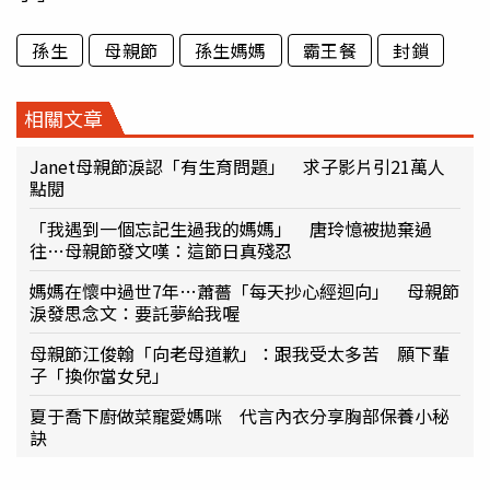
孫生
母親節
孫生媽媽
霸王餐
封鎖
相關文章
Janet母親節淚認「有生育問題」 求子影片引21萬人
點閱
「我遇到一個忘記生過我的媽媽」 唐玲憶被拋棄過
往…母親節發文嘆：這節日真殘忍
媽媽在懷中過世7年…蕭薔「每天抄心經迴向」 母親節
淚發思念文：要託夢給我喔
母親節江俊翰「向老母道歉」：跟我受太多苦 願下輩
子「換你當女兒」
夏于喬下廚做菜寵愛媽咪 代言內衣分享胸部保養小秘
訣