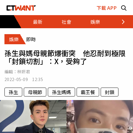
跳至主要內容區塊
下載 APP
最新
社會
娛樂
財經
娛樂
即時
孫生與媽母親節爆衝突 他忍耐到極限
「封鎖切割」：X，受夠了
編輯：
林姸君
2022-05-09 12:35
孫生
母親節
孫生媽媽
霸王餐
封鎖