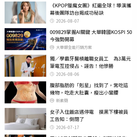
《KPOP獵魔女團》紅遍全球！導演攜
幕後團隊訪台揭成功秘訣
2026-08-07
009829掌握AI關鍵 大華韓國KOSPI 50
今強勢開募
大華銀全能行銷方案
獨／學霸牙醫槓離職女員工 為3萬元
筆電互控侵占、誣告！他慘勝
2026-08-06
腹部脂肪的「剋星」找到了，常吃這
幾物，吃走大肚囊，瘦出小蠻腰
新素簡
女子入住飯店遇停電 摸黑下樓被員
工告知：倒閉了
2026-07-17