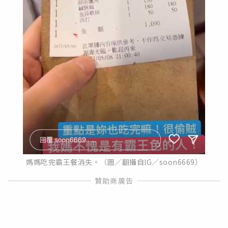
媽媽吃完霸王餐消失。（圖／翻攝自IG／soon6669）