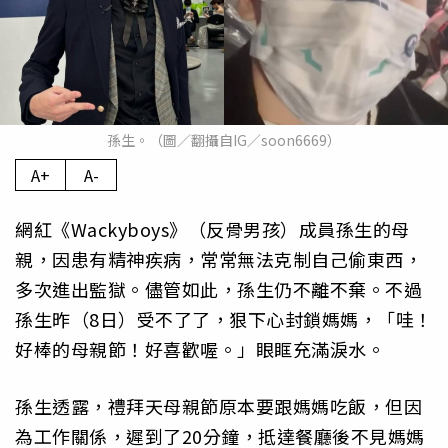
孫生。（圖／翻攝自IG／soon6669）
A+
A-
網紅《Wackyboys》（反骨男孩）成員孫生的母
親，因患有精神疾病，常常無法克制自己偷東西，
多次進出監獄。儘管如此，孫生仍不離不棄。不過
孫生昨（8日）受不了了，狠下心封鎖媽媽，「哇！
好棒的母親節！好喜歡喔。」眼眶充滿淚水。
孫生透露，禮拜天母親節原本要跟媽媽吃飯，但因
為工作關係，遲到了20分鐘，抵達餐廳後不見媽媽