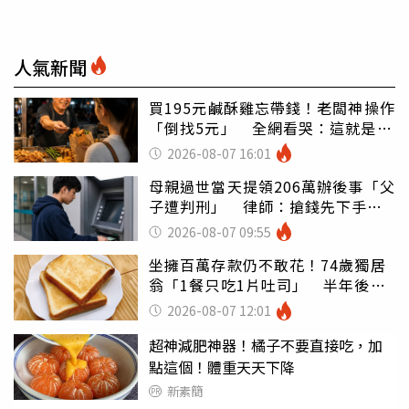
人氣新聞
買195元鹹酥雞忘帶錢！老闆神操作
「倒找5元」 全網看哭：這就是台
灣
2026-08-07 16:01
母親過世當天提領206萬辦後事「父
子遭判刑」 律師：搶錢先下手是
罪
2026-08-07 09:55
坐擁百萬存款仍不敢花！74歲獨居
翁「1餐只吃1片吐司」 半年後暴
瘦嚇壞女兒
2026-08-07 12:01
超神減肥神器！橘子不要直接吃，加
點這個！體重天天下降
新素簡