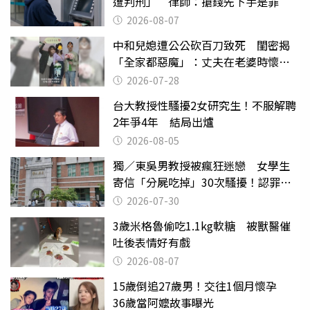
遭判刑」 律師：搶錢先下手是罪
2026-08-07
中和兒媳遭公公砍百刀致死 閨密揭
「全家都惡魔」：丈夫在老婆時懷孕
摔東西
2026-07-28
台大教授性騷擾2女研究生！不服解聘
2年爭4年 結局出爐
2026-08-05
獨／東吳男教授被瘋狂迷戀 女學生
寄信「分屍吃掉」30次騷擾！認罪免
關
2026-07-30
3歲米格魯偷吃1.1kg軟糖 被獸醫催
吐後表情好有戲
2026-08-07
15歲倒追27歲男！交往1個月懷孕
36歲當阿嬤故事曝光