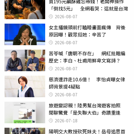
買195元鹹酥雞忘帶錢！老闆神操作
「倒找5元」 全網看哭：這就是台灣
2026-08-07
女主播鏡頭前打瞌睡畫面瘋傳 背後
原因曝！觀眾挺她：辛苦了
2026-08-07
苦苓喊「唐朝不存在」 網紅批瞎編
歷史：李白、杜甫用鮮卑文寫詩？
2026-08-07
慈濟遭詐走10.6億！ 李怡貞曝女律
師背景提4疑點
2026-08-07
旅遊變認親！陸男幫台灣遊客拍照
閒聊驚覺「是失聯大伯」奇蹟重逢
2026-07-18
陽明交大教授砍死妹夫！岳母追思首