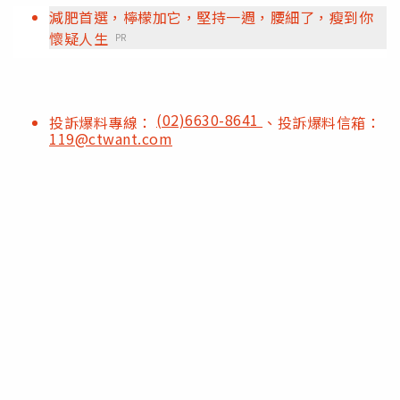
減肥首選，檸檬加它，堅持一週，腰細了，瘦到你
懷疑人生
PR
(02)6630-8641
投訴爆料專線：
、投訴爆料信箱：
119@ctwant.com