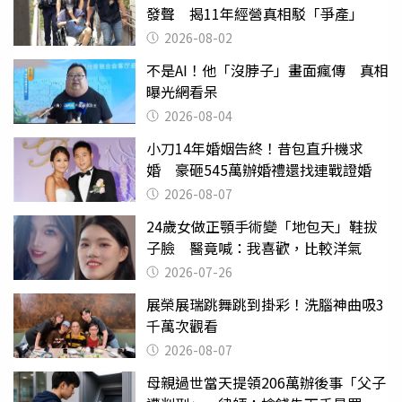
發聲 揭11年經營真相駁「爭產」
2026-08-02
不是AI！他「沒脖子」畫面瘋傳 真相
曝光網看呆
2026-08-04
小刀14年婚姻告終！昔包直升機求
婚 豪砸545萬辦婚禮還找連戰證婚
2026-08-07
24歲女做正顎手術變「地包天」鞋拔
子臉 醫竟喊：我喜歡，比較洋氣
2026-07-26
展榮展瑞跳舞跳到掛彩！洗腦神曲吸3
千萬次觀看
2026-08-07
母親過世當天提領206萬辦後事「父子