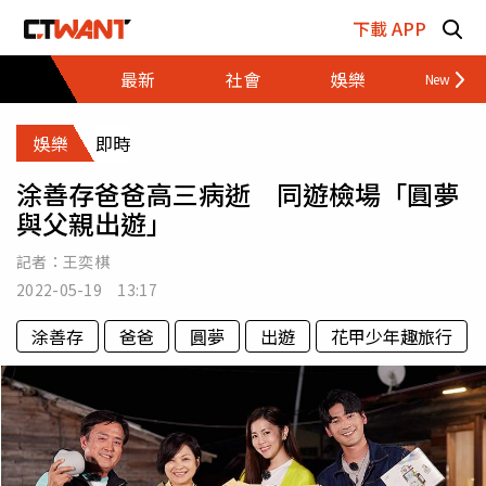
跳至主要內容區塊
下載 APP
最新
社會
娛樂
財經
娛樂
即時
涂善存爸爸高三病逝 同遊檢場「圓夢
與父親出遊」
記者：
王奕棋
2022-05-19 13:17
涂善存
爸爸
圓夢
出遊
花甲少年趣旅行