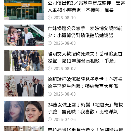
公司債出包3／兆基李建成羈押 宏碁
入主48小時閃退「不接盤」風暴
2026-08-10
亡妹慘遭公公毒手 表姊憶父親節前
夕：小舅舅仍到殯儀館陪她說話
2026-08-08
陽明交大教授砍死妹夫！岳母追思首
發聲 揭11年經營真相駁「爭產」
2026-08-02
徐莉玲打破沉默談兒子身世！心碎揭
徐子翔輕生內幕：帶給我巨大哀傷
2026-08-08
24歲女做正顎手術變「地包天」鞋拔
子臉 醫竟喊：我喜歡，比較洋氣
2026-07-26
蘿拉神隱19個月悄發文！曬特斯拉遭