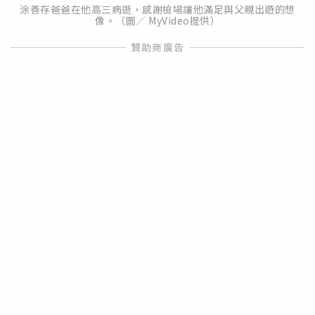
涂善存爸爸在他高三病逝，感謝檢場讓他滿足與父親出遊的想
像。（圖／ MyVideo提供）