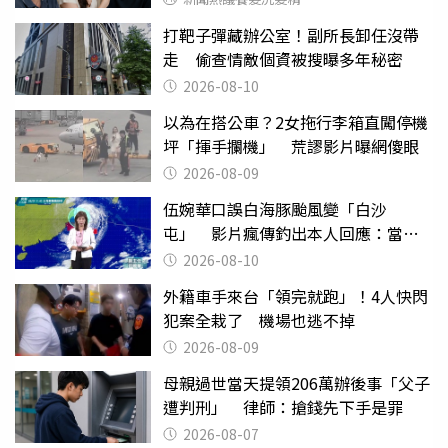
打靶子彈藏辦公室！副所長卸任沒帶
走 偷查情敵個資被搜曝多年秘密
2026-08-10
以為在搭公車？2女拖行李箱直闖停機
坪「揮手攔機」 荒謬影片曝網傻眼
2026-08-09
伍婉華口誤白海豚颱風變「白沙
屯」 影片瘋傳釣出本人回應：當下
懊惱到現在
2026-08-10
外籍車手來台「領完就跑」！4人快閃
犯案全栽了 機場也逃不掉
2026-08-09
母親過世當天提領206萬辦後事「父子
遭判刑」 律師：搶錢先下手是罪
2026-08-07