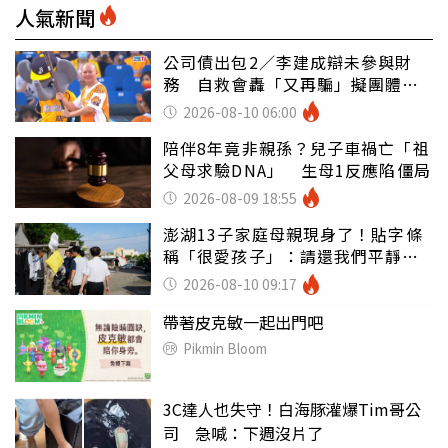
人氣新聞
公司債出包2／李建成辯未參與財
務 自救會轟「又再騙」擬團體訴
訟
2026-08-10 06:00
陪伴8年竟非親孫？兒子車禍亡「祖
父母求驗DNA」 生母1反應陷僵局
2026-08-09 18:55
澎湖13子家庭母親現身了！貼字條
稱「很愛孩子」：請還我們平靜生
活
2026-08-10 09:17
帶著皮克敏一起出門吧
Pikmin Bloom
3C達人也失守！白海豚灌爆Tim哥公
司 急喊：下週沒片了