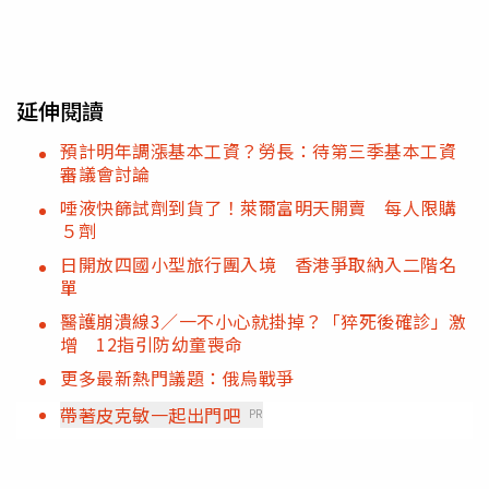
延伸閱讀
預計明年調漲基本工資？勞長：待第三季基本工資
審議會討論
唾液快篩試劑到貨了！萊爾富明天開賣 每人限購
５劑
日開放四國小型旅行團入境 香港爭取納入二階名
單
醫護崩潰線3／一不小心就掛掉？「猝死後確診」激
增 12指引防幼童喪命
更多最新熱門議題：俄烏戰爭
帶著皮克敏一起出門吧
PR