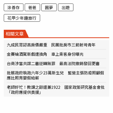
涂善存
爸爸
圓夢
出遊
花甲少年趣旅行
相關文章
九成民眾認高房價嚴重 民團批房市三箭射垮青年
金賽綸酒駕新戲遭換角 車上乘客身份曝光
台商涉當共諜二審逆轉無罪 最高法院撤銷發回更審
批蔡政府執政六年少23萬新生兒 藍營主張防疫照顧假
應比照育嬰假給薪
老師好忙！教課之餘還兼1922 國家政策研究基金會批
「政府應提供奧援」