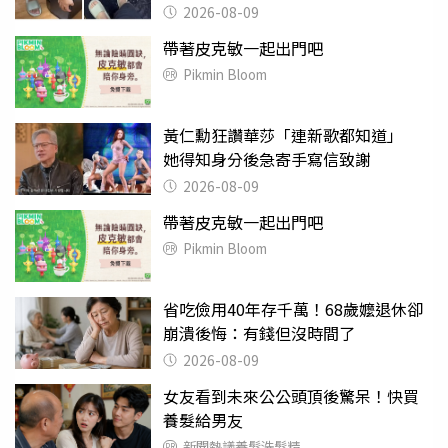
2026-08-09
帶著皮克敏一起出門吧
Pikmin Bloom
黃仁勳狂讚華莎「連新歌都知道」
她得知身分後急寄手寫信致謝
2026-08-09
帶著皮克敏一起出門吧
Pikmin Bloom
省吃儉用40年存千萬！68歲嬤退休卻
崩潰後悔：有錢但沒時間了
2026-08-09
女友看到未來公公頭頂後驚呆！快買
養髮給男友
新聞熱議養髮洗髮精