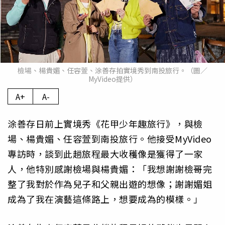
檢場、楊貴媚、任容萱、涂善存拍實境秀到南投旅行。（圖／
MyVideo提供）
A+
A-
涂善存日前上實境秀《花甲少年趣旅行》，與檢
場、楊貴媚、任容萱到南投旅行。他接受MyVideo
專訪時，談到此趟旅程最大收穫像是獲得了一家
人，他特別感謝檢場與楊貴媚：「我想謝謝檢哥完
整了我對於作為兒子和父親出遊的想像；謝謝媚姐
成為了我在演藝這條路上，想要成為的模樣。」