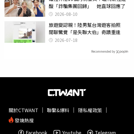
酸「詐騙集團回歸」 她直球回應了
2026-08-10
旅遊變認親！陸男幫台灣遊客拍照
閒聊驚覺「是失聯大伯」奇蹟重逢
2026-07-18
Recommended by
關於CTWANT
聯繫&爆料
隱私權政策
發燒熱搜
Facebook
Youtube
Telegram