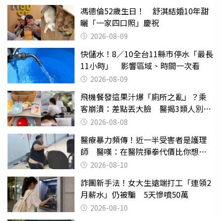
馮德倫52歲生日！ 舒淇結婚10年甜
曬「一家四口照」慶祝
2026-08-09
快儲水！8／10全台11縣市停水「最長
11小時」 影響區域、時間一次看
2026-08-09
飛機餐發這果汁爆「廁所之亂」？乘
客崩潰：差點丟大臉 醫揭3類人別亂
喝
2026-08-08
醫療暴力頻傳！近一半受害者是護理
師 醫嘆：在醫院揮拳代價比你想像
的還要大
2026-08-10
詐團新手法！女大生遠端打工「連領2
月薪水」仍被騙 5天慘噴50萬
2026-08-10