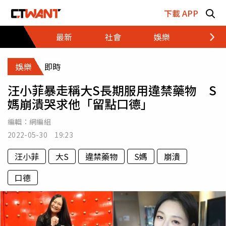
跳至主要內容區塊
下載 APP
最新
社會
娛樂
財經
娛樂
即時
汪小菲暴走稱大S長期服用違禁藥物 S
媽崩潰哭求他「留點口德」
編輯：
網編組
2022-05-30 19:23
汪小菲
大S
違禁藥物
S媽
崩潰
口德