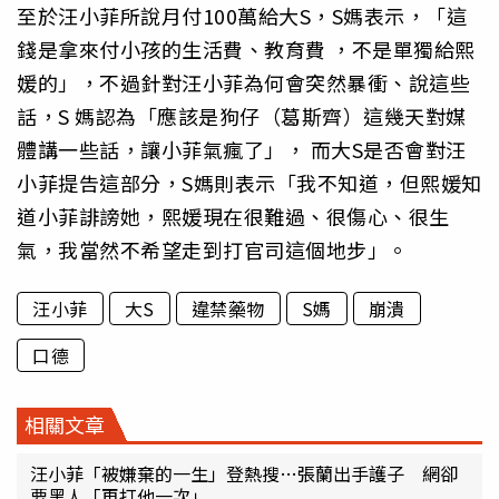
至於汪小菲所說月付100萬給大S，S媽表示，「這
錢是拿來付小孩的生活費、教育費 ，不是單獨給熙
媛的」，不過針對汪小菲為何會突然暴衝、說這些
話，S 媽認為「應該是狗仔（葛斯齊）這幾天對媒
體講一些話，讓小菲氣瘋了」， 而大S是否會對汪
小菲提告這部分，S媽則表示「我不知道，但熙媛知
道小菲誹謗她，熙媛現在很難過、很傷心、很生
氣，我當然不希望走到打官司這個地步」。
汪小菲
大S
違禁藥物
S媽
崩潰
口德
相關文章
汪小菲「被嫌棄的一生」登熱搜…張蘭出手護子 網卻
要黑人「再打他一次」