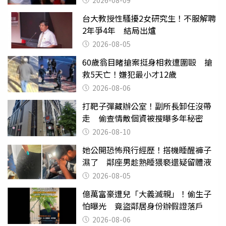
2026-08-09
台大教授性騷擾2女研究生！不服解聘
2年爭4年 結局出爐
2026-08-05
60歲翁目睹搶案挺身相救遭圍毆 搶
救5天亡！嫌犯最小才12歲
2026-08-06
打靶子彈藏辦公室！副所長卸任沒帶
走 偷查情敵個資被搜曝多年秘密
2026-08-10
她公開恐怖飛行經歷！搭機睡醒褲子
濕了 鄰座男趁熟睡猥褻還疑留體液
2026-08-05
億萬富豪遭兒「大義滅親」！偷生子
怕曝光 竟盜鄰居身份辦假證落戶
2026-08-06