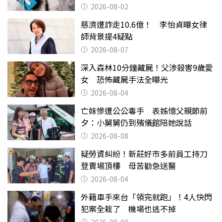
父親節
2026-08-02
慈濟遭詐走10.6億！ 李怡貞曝女律
師背景提4疑點
2026-08-07
深入森林10分鐘藏屍！父涉殺害9歲愛
女 恐怖藏屍手法全曝光
2026-08-04
亡妹慘遭公公毒手 表姊憶父親節前
夕：小舅舅仍到殯儀館陪她說話
2026-08-08
疑勞資糾紛！新莊好市多前員工持刀
登賣場頂樓 母苦勸急送醫
2026-08-04
外籍車手來台「領完就跑」！4人快閃
犯案全栽了 機場也逃不掉