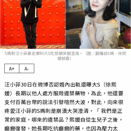
S媽對汪小菲暴走爆料大S吃禁藥哭崩澄清。（圖／翻攝自S媽、徐熙
媛臉書）
A+
A-
汪小菲30日在微博否認婚內出軌還曝大S（徐熙
媛）長期以他人處方服用違禁藥物，為此，他還要
支付百萬台幣的說法引發喧然大波，對此，向來很
疼愛汪小菲的S媽則是崩潰大哭澄清，「 我們是正
常的家庭，哪來的違禁品？熙媛自從生兒子之後，
癲癇復發，她長期吃抗癲癇的藥，也因為壓力太