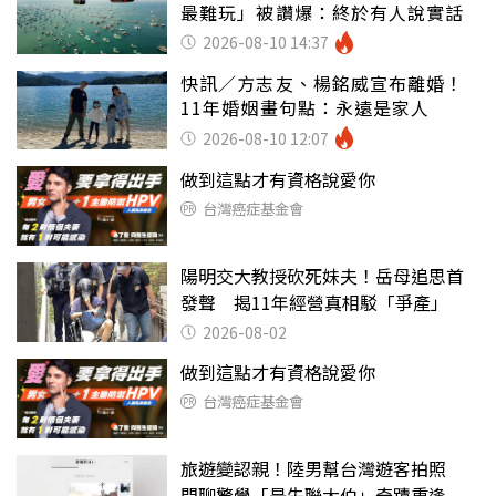
最難玩」被讚爆：終於有人說實話
2026-08-10 14:37
快訊／方志友、楊銘威宣布離婚！
11年婚姻畫句點：永遠是家人
2026-08-10 12:07
做到這點才有資格說愛你
台灣癌症基金會
陽明交大教授砍死妹夫！岳母追思首
發聲 揭11年經營真相駁「爭產」
2026-08-02
做到這點才有資格說愛你
台灣癌症基金會
旅遊變認親！陸男幫台灣遊客拍照
閒聊驚覺「是失聯大伯」奇蹟重逢