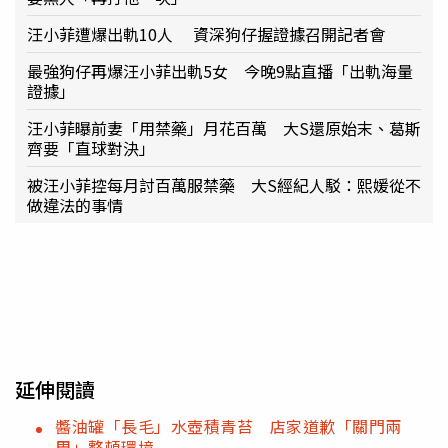
汪小菲遭爆出軌10人 資深狗仔握證據召開記者會
最強狗仔再爆汪小菲出軌5女 今晚9點直播「出軌海量
證據」
汪小菲曝前妻「用禁藥」月花百萬 大S還原始末、葛斯
齊要「直球對決」
被汪小菲控每月討百萬服禁藥 大S經紀人駁：熙媛從不
做違法的事情
延伸閱讀
醬油罐「長毛」水壺積青苔 店家道歉「關門兩
周」整頓環境