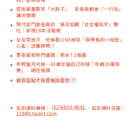
逛街被童取笑「大胖子」 家長致歉後「一行為」
讓他傻眼
現代宮鬥劇是真的 吳淡如聽「女主播名字」驚
吐：家裡18年沒電視
女友突放冷 他偷看LINE赫見「與學長的小秘密」
心亂：該攤牌嗎？
更多最新熱門議題：熊本7.1強震
年輕當月光族…43歲女逼自己存錢「年繳20萬保
費」 網狂搖頭
做到這點才有資格說愛你
PR
(02)6630-8641
投訴爆料專線：
、投訴爆料信箱：
119@ctwant.com