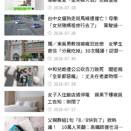
2026-07-18
台中女遛狗走斑馬線遭撞亡！母慟
「女兒隨媽祖修行去了」 駕駛過失
致死判9月
2026-07-26
獨／東吳男教授被瘋狂迷戀 女學生
寄信「分屍吃掉」30次騷擾！認罪免
關
2026-07-30
中和兒媳遭公公砍百刀致死 閨密揭
「全家都惡魔」：丈夫在老婆時懷孕
摔東西
2026-07-28
女子入住飯店遇停電 摸黑下樓被員
工告知：倒閉了
2026-07-17
父親群組1句「8／8快到了」掀熱
議！ 10萬人笑翻：高鐵疏運也沒列