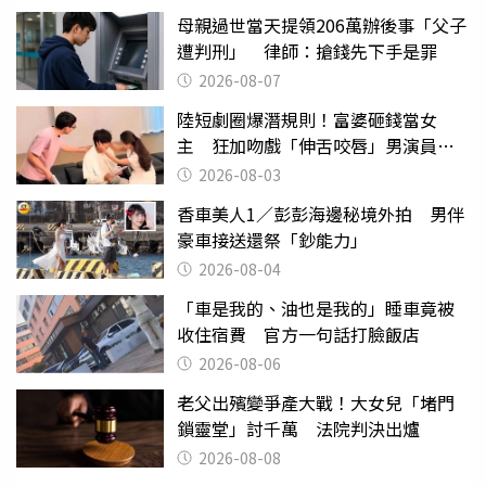
母親過世當天提領206萬辦後事「父子
遭判刑」 律師：搶錢先下手是罪
2026-08-07
陸短劇圈爆潛規則！富婆砸錢當女
主 狂加吻戲「伸舌咬唇」男演員崩
潰
2026-08-03
香車美人1／彭彭海邊秘境外拍 男伴
豪車接送還祭「鈔能力」
2026-08-04
「車是我的、油也是我的」睡車竟被
收住宿費 官方一句話打臉飯店
2026-08-06
老父出殯變爭產大戰！大女兒「堵門
鎖靈堂」討千萬 法院判決出爐
2026-08-08