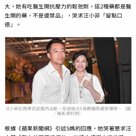
大，她有吃醫生開抗壓力的鬆弛劑，這2種藥都是醫
生開的藥，不是違禁品」，哭求汪小菲「留點口
德」。
汪小菲在微博否認婚內出軌，但卻指大S長期服用違禁藥物。（圖
／報系資料照）
根據《蘋果新聞網》引述S媽的回應，她哭著懇求汪