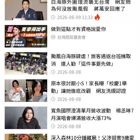
白海豚外圍環流襲北台灣 網友問
為何沒放颱風假 蔣萬安回應了
2026-08-09 11:33
做到這點才有資格說愛你
台灣癌症基金會
颱風白海豚肆虐！旅客遇返台班機取
消 達人勸「這件事要先做」
2026-08-08
原本很討厭小S！家長曝「校慶1舉
動」讓她徹底改觀 網友洗版認證
2026-08-08
寬魚國際澄清單月營收波動 楊丞琳7
月演唱會爆滿營收大漲73%
2026-08-08
深入森林10分鐘藏屍！父涉殺害9歲愛