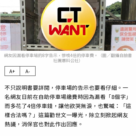
網友因漏看停車場的8字告示，慘噴4倍的停車費。（圖／翻攝自臉書
社團爆料公社）
A+
A-
不只說明書要詳閱，停車場的告示也要看仔細。一
名網友日前在自助停車場繳費時因為漏看「8個字」
而多花了4倍停車錢，讓他欲哭無淚，也驚喊：「這
樣合法嗎？」這篇勸世文一曝光，除立刻掀起網友
熱議，消保官也對此作出回應。