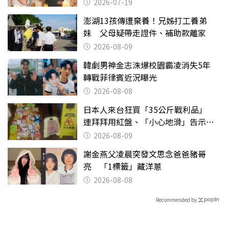
2026-07-19
澎湖13孩傳遭棄養！兄姊打工養弟
妹 父母疑帶走證件、補助款離家
2026-08-09
韓劇男神金志洙爆校園霸凌消失5年
轉戰菲律賓近況曝光
2026-08-08
日本人來台狂買「35公斤戰利品」
連拜拜用紅盤、「小心地滑」告示牌
也帶回家
2026-08-09
謝金燕父凌晨突發文思念爸爸豬哥
亮 「1標籤」藏洋蔥
2026-08-08
Recommended by