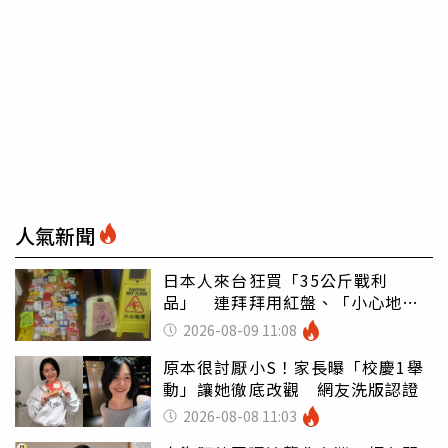
人氣新聞
日本人來台狂買「35公斤戰利
品」 連拜拜用紅盤、「小心地
滑」告示牌也帶回家
2026-08-09 11:08
原本很討厭小S！家長曝「校慶1舉
動」讓她徹底改觀 網友洗版認證
2026-08-08 11:03