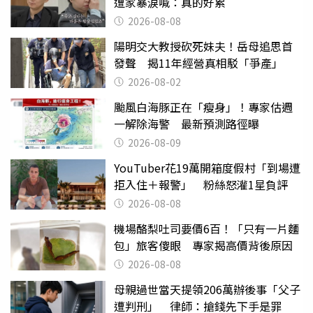
遭家暴淚喊：真的好累
2026-08-08
陽明交大教授砍死妹夫！岳母追思首
發聲 揭11年經營真相駁「爭產」
2026-08-02
颱風白海豚正在「瘦身」！專家估週
一解除海警 最新預測路徑曝
2026-08-09
YouTuber花19萬開箱度假村「到場遭
拒入住＋報警」 粉絲怒灌1星負評
2026-08-08
機場酪梨吐司要價6百！「只有一片麵
包」旅客傻眼 專家揭高價背後原因
2026-08-08
母親過世當天提領206萬辦後事「父子
遭判刑」 律師：搶錢先下手是罪