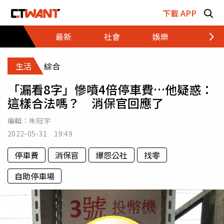
跳至主要內容區塊
下載 APP
最新
社會
娛樂
財經
生活
綜合
「漏看8字」慘噴4倍停車費…他疑惑：
這樣合法嗎？ 消保官回應了
編輯：
朱冠宇
2022-05-31 19:49
停車費
消保官
爆怨公社
找零
自助停車場