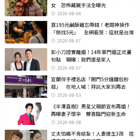
女 恐怖藏屍手法全曝光
2026-08-04
買195元鹹酥雞忘帶錢！老闆神操作
「倒找5元」 全網看哭：這就是台灣
2026-08-07
彭小刀證實離婚！14年豪門婚正式畫
句點 親曝：我們還是家人
2026-08-07
宜蘭伴手禮名店「開門5分鐘麵包秒
殺」 在地人喊：拜託大家別再去
2026-08-03
《半澤直樹》男星父親節宣布再婚！
再曝妻子懷孕 雙喜臨門迎新生命
2026-08-08
丈夫怕痛不肯結紮！人妻連生3孩 控