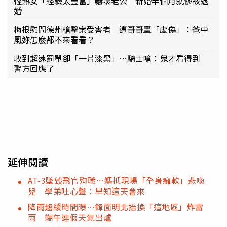
輕熟女「經驗太豐富」嚇壞老公 新婚半個月就慘被退
婚
梅根慰問德州槍擊案受害者 遭哥哥轟「虛偽」：爸中
風妳怎麼都不來看看？
收到超速罰單卻「一片漆黑」…騎士嗆：鬼才看得到
警方回應了
延伸閱讀
AT-3墜毀飛官殉職…媽抵現場「全身癱軟」悲喚
兒 學弟吐心聲：早知這天會來
降雨趨緩時間曝…鋒面明北抬換「這地區」炸雷
雨 端午連假天氣出爐