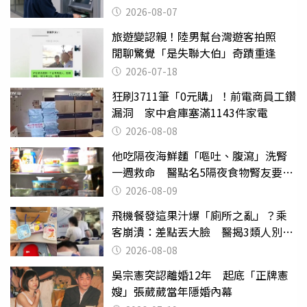
2026-08-07
旅遊變認親！陸男幫台灣遊客拍照
閒聊驚覺「是失聯大伯」奇蹟重逢
2026-07-18
狂刷3711筆「0元購」！前電商員工鑽
漏洞 家中倉庫塞滿1143件家電
2026-08-08
他吃隔夜海鮮麵「嘔吐、腹瀉」洗腎
一週救命 醫點名5隔夜食物腎友要注
意
2026-08-09
飛機餐發這果汁爆「廁所之亂」？乘
客崩潰：差點丟大臉 醫揭3類人別亂
喝
2026-08-08
吳宗憲突認離婚12年 起底「正牌憲
嫂」張葳葳當年隱婚內幕