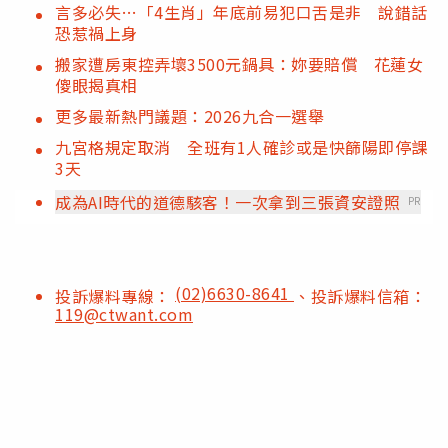
言多必失…「4生肖」年底前易犯口舌是非 說錯話
恐惹禍上身
搬家遭房東控弄壞3500元鍋具：妳要賠償 花蓮女
傻眼揭真相
更多最新熱門議題：2026九合一選舉
九宮格規定取消 全班有1人確診或是快篩陽即停課
3天
成為AI時代的道德駭客！一次拿到三張資安證照
PR
(02)6630-8641
投訴爆料專線：
、投訴爆料信箱：
119@ctwant.com