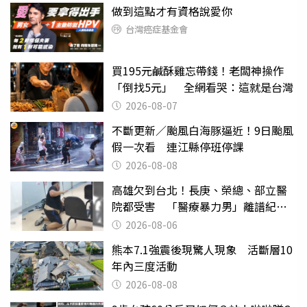
做到這點才有資格說愛你
台灣癌症基金會
買195元鹹酥雞忘帶錢！老闆神操作
「倒找5元」 全網看哭：這就是台灣
2026-08-07
不斷更新／颱風白海豚逼近！9日颱風
假一次看 連江縣停班停課
2026-08-08
高雄欠到台北！長庚、榮總、部立醫
院都受害 「醫療暴力男」離譜紀錄
曝光
2026-08-06
熊本7.1強震後現驚人現象 活斷層10
年內三度活動
2026-08-08