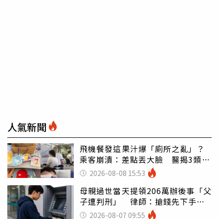
人氣新聞
飛機餐發這果汁爆「廁所之亂」？
乘客崩潰：差點丟大臉 醫揭3類人
別亂喝
2026-08-08 15:53
母親過世當天提領206萬辦後事「父
子遭判刑」 律師：搶錢先下手是
罪
2026-08-07 09:55