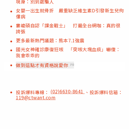
現身：別到處騙人
女嬰一出生就骨折 嚴重缺乏維生素D引發新生兒佝
僂病
婁峻碩自認「課金戰士」 打遍全台網咖：真的很
誇張
更多最新熱門議題：熊本7.1強震
國光女神確診康復狂咳 「突咳大塊血痰」嚇傻：
我會乖乖的
做到這點才有資格說愛你
PR
(02)6630-8641
投訴爆料專線：
、投訴爆料信箱：
119@ctwant.com