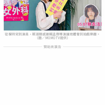
從模特兒到演員，蔡淑臻感謝賴孟傑導演讓她體會到拍戲樂趣。
（圖／MOMOTV提供）