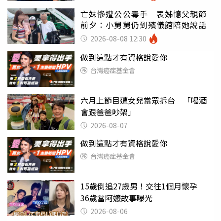
亡妹慘遭公公毒手 表姊憶父親節
前夕：小舅舅仍到殯儀館陪她說話
2026-08-08 12:30
做到這點才有資格說愛你
台灣癌症基金會
六月上節目遭女兒當眾拆台 「喝酒
會跟爸爸吵架」
2026-08-07
做到這點才有資格說愛你
台灣癌症基金會
15歲倒追27歲男！交往1個月懷孕
36歲當阿嬤故事曝光
2026-08-06