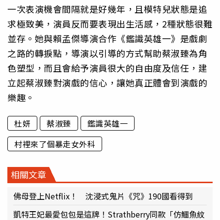
一次表演機會間隔就是好幾年，且模特兒狀態是追
求極致美，演員反而要表現出生活感，2種狀態很難
並存。她與賴孟傑導演合作《鑑識英雄一》是戲劇
之路的轉捩點，導演以引導的方式幫助蔡淑臻為角
色塑型，而且會給予演員很大的自由度及信任，建
立起蔡淑臻對演戲的信心，讓她真正體會到演戲的
樂趣。
杜妍
蔡淑臻
鑑識英雄一
村裡來了個暴走女外科
相關文章
佛母登上Netflix！ 沈浸式鬼片《咒》190國看得到
凱特王妃最愛包包是這牌！Strathberry同款「仿鱷魚紋