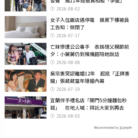
發聲 揭11年經營真相駁「爭產」
2026-08-02
女子入住飯店遇停電 摸黑下樓被員
工告知：倒閉了
2026-07-17
亡妹慘遭公公毒手 表姊憶父親節前
夕：小舅舅仍到殯儀館陪她說話
2026-08-08
吳宗憲突認離婚12年 起底「正牌憲
嫂」張葳葳當年隱婚內幕
2026-07-19
宜蘭伴手禮名店「開門5分鐘麵包秒
殺」 在地人喊：拜託大家別再去
2026-08-03
Recommended by