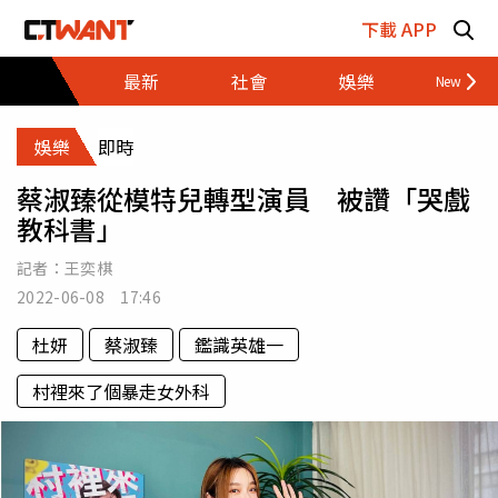
跳至主要內容區塊
下載 APP
最新
社會
娛樂
財經
娛樂
即時
蔡淑臻從模特兒轉型演員 被讚「哭戲
教科書」
記者：
王奕棋
2022-06-08 17:46
杜妍
蔡淑臻
鑑識英雄一
村裡來了個暴走女外科