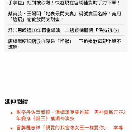
手拿包」紅到被秒殺！快趁現在官網補貨時手刀下單！
蔡詩芸、王陽明「地表最閃夫妻」稱號實至名歸！竟用
「這招」偷偷放閃太甜蜜！
舒米恩暌違10年再當導演 二遇疫情體悟「保持初心」
唐綺陽哽咽落淚自曝是「怪獸」 下跪道歉母親化解不
諒解
延伸閱讀
影帝丹佐華盛頓、湯姆漢克雙推薦 男神奧斯汀花3
年變身《貓王》獲讚神演技
冒牌羅志祥「親愛的我會像女王一樣愛你」 本尊