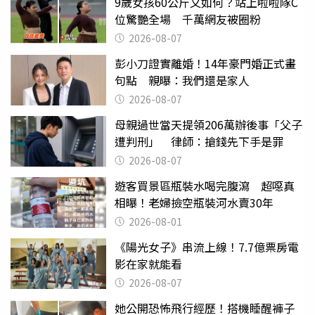
9歲女孩60公斤又如何？站上啦啦隊C
位驚艷全場 千萬網友被圈粉
2026-08-07
彭小刀證實離婚！14年豪門婚正式畫
句點 親曝：我們還是家人
2026-08-07
母親過世當天提領206萬辦後事「父子
遭判刑」 律師：搶錢先下手是罪
2026-08-07
遊客買景區瓶裝水喝完腹瀉 超噁真
相曝！老婦撿空瓶裝河水賣30年
2026-08-01
《陽光女子》串流上線！7.7億票房電
影在家就能看
2026-08-07
她公開恐怖飛行經歷！搭機睡醒褲子