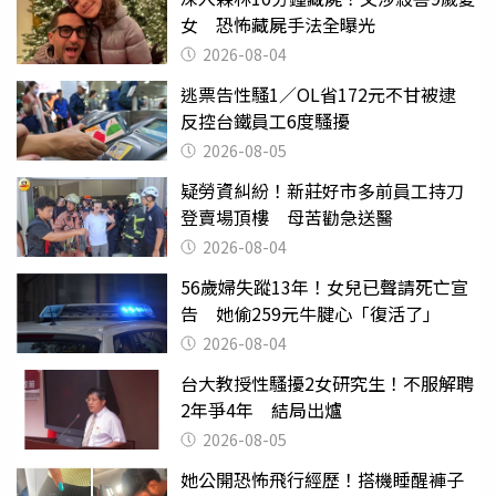
女 恐怖藏屍手法全曝光
2026-08-04
逃票告性騷1／OL省172元不甘被逮
反控台鐵員工6度騷擾
2026-08-05
疑勞資糾紛！新莊好市多前員工持刀
登賣場頂樓 母苦勸急送醫
2026-08-04
56歲婦失蹤13年！女兒已聲請死亡宣
告 她偷259元牛腱心「復活了」
2026-08-04
台大教授性騷擾2女研究生！不服解聘
2年爭4年 結局出爐
2026-08-05
她公開恐怖飛行經歷！搭機睡醒褲子