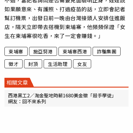
不過，當記者詢問是否需要見面驗明正身，娃娃說
如果願意來、有護照、打過疫苗的話，立即會記者
幫訂機票，出發日前一晚由台灣接頭人安排住進飯
店，隔天立即帶去搭機到柬埔寨，他頻頻保證「女
生在柬埔寨很吃香，來了一定會賺錢。」
柬埔寨
施亞努港
柬埔寨西港
詐騙集團
徵才
封頂
生活助理
女友
相關文章
西港黑工2／淘金聖地時薪1680美金徵「殺手學徒」
網友：回不來系列