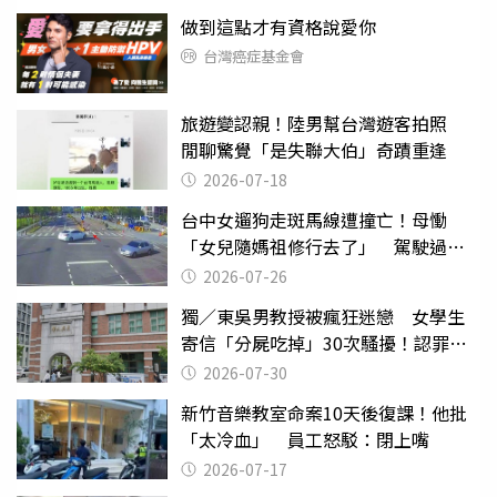
做到這點才有資格說愛你
台灣癌症基金會
旅遊變認親！陸男幫台灣遊客拍照
閒聊驚覺「是失聯大伯」奇蹟重逢
2026-07-18
台中女遛狗走斑馬線遭撞亡！母慟
「女兒隨媽祖修行去了」 駕駛過失
致死判9月
2026-07-26
獨／東吳男教授被瘋狂迷戀 女學生
寄信「分屍吃掉」30次騷擾！認罪免
關
2026-07-30
新竹音樂教室命案10天後復課！他批
「太冷血」 員工怒駁：閉上嘴
2026-07-17