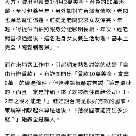
大方，喊出包養費1個月2萬美金、台幣約60萬起
跳，至少包養半年，另外如對方台灣有債務，老闆
也願意幫忙償還。前提是老闆要求女友漂亮、年
輕，得提供自拍照跟身分證驗明長相、年次，經老
闆審核通過後，這名貼身女友兼生活助理，基本上
完全「輕鬆躺著賺」。
而在柬埔寨工作中，引起網友熱烈討論的就是「自
由行辦貸款」。有詐團開出「貸款10萬美金，實拿
6萬」的優渥條件，但娃娃語氣嚴肅告誡「這是最扯
的，而且一定是詐騙，來了就被綁住賣給公司，1、
2年之後才能走！」娃娃說台灣是很好貸款的國家，
柬埔寨相較起來算是落後，「落後國家能貸出多少
錢？」砲轟全是騙人。