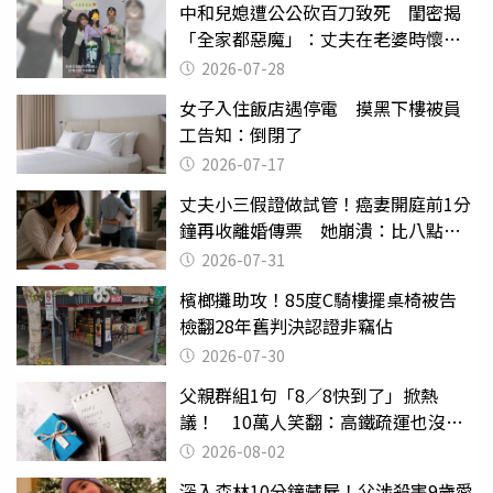
中和兒媳遭公公砍百刀致死 閨密揭
「全家都惡魔」：丈夫在老婆時懷孕
摔東西
2026-07-28
女子入住飯店遇停電 摸黑下樓被員
工告知：倒閉了
2026-07-17
丈夫小三假證做試管！癌妻開庭前1分
鐘再收離婚傳票 她崩潰：比八點檔
還扯
2026-07-31
檳榔攤助攻！85度C騎樓擺桌椅被告
檢翻28年舊判決認證非竊佔
2026-07-30
父親群組1句「8／8快到了」掀熱
議！ 10萬人笑翻：高鐵疏運也沒列
父親節
2026-08-02
深入森林10分鐘藏屍！父涉殺害9歲愛