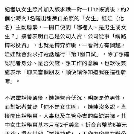
記者以女生照片加入該求職一對一Line帳號後，約2
個小時內1名曬出甜美自拍照的「女生」娃娃（化
名）主動聯繫，一開口便問「哪裡人、是男生或女
生？」接著表明自己是公司人資，公司從事「網路
博彩投資」，也就是博弈詐騙，一看對方有興趣，
娃娃就會要求打電話進行「第1關口試」，除了想確
認記者身分、是否欠錢、想工作的意願，也軟硬兼
施表示「聊天當個朋友，順便讓你知道我在這裡幹
嘛」。
不過電話接通後，娃娃聲音低沉、明顯是位男性，
面對記者質疑「你不是女生啊」，娃娃沒多說，直
接開出話務員、人事以及主管秘書的職缺選擇。其
中女生話務員基本月薪2千美金、折合台幣約6萬元
起跳，還有其他「業績抽成」，工作內容是在辦公