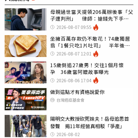
母親過世當天提領206萬辦後事「父
子遭判刑」 律師：搶錢先下手是
罪
2026-08-07 09:55
坐擁百萬存款仍不敢花！74歲獨居
翁「1餐只吃1片吐司」 半年後暴
瘦嚇壞女兒
2026-08-07 12:01
15歲倒追27歲男！交往1個月懷
孕 36歲當阿嬤故事曝光
2026-08-06 17:04
做到這點才有資格說愛你
台灣癌症基金會
陽明交大教授砍死妹夫！岳母追思首
發聲 揭11年經營真相駁「爭產」
2026-08-02