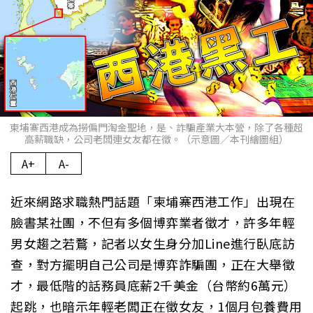
柬埔寨西港成為撈偏門淘金聖地，是、詐騙產業大本營，除了各種超
高薪職缺，公司老闆連女友都在徵。（示意圖／本刊繪圖組）
A+
A-
近來網路求職熱門話題「柬埔寨西港工作」出現在
臉書某社團，不但有多個博弈業者徵才，許多年輕
男女趨之若鶩，記者以女生身分加Line進行臥底訪
查，對方擺明自己公司是博弈詐騙團，正在大舉徵
才，最低階的話務員底薪2千美金（台幣約6萬元）
起跳，也暗示年輕老闆正在徵女友，1個月包養費用