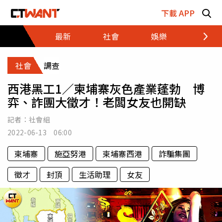
跳至主要內容區塊
下載 APP
最新
社會
娛樂
財經
社會
調查
西港黑工1／柬埔寨灰色產業蓬勃 博
弈、詐團大徵才！老闆女友也開缺
記者：
社會組
2022-06-13 06:00
柬埔寨
施亞努港
柬埔寨西港
詐騙集團
徵才
封頂
生活助理
女友