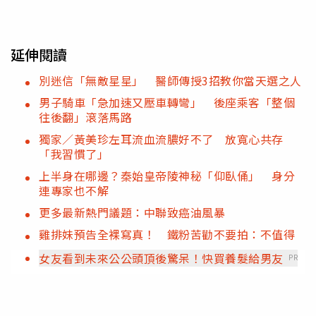
延伸閱讀
別迷信「無敵星星」 醫師傳授3招教你當天選之人
男子騎車「急加速又壓車轉彎」 後座乘客「整個
往後翻」滾落馬路
獨家／黃美珍左耳流血流膿好不了 放寬心共存
「我習慣了」
上半身在哪邊？秦始皇帝陵神秘「仰臥俑」 身分
連專家也不解
更多最新熱門議題：中聯致癌油風暴
雞排妹預告全裸寫真！ 鐵粉苦勸不要拍：不值得
女友看到未來公公頭頂後驚呆！快買養髮給男友
PR