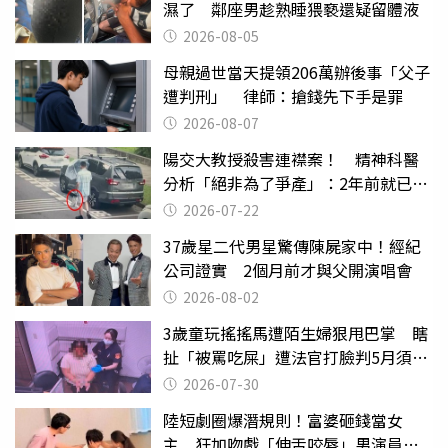
濕了 鄰座男趁熟睡猥褻還疑留體液
2026-08-05
母親過世當天提領206萬辦後事「父子
遭判刑」 律師：搶錢先下手是罪
2026-08-07
陽交大教授殺害連襟案！ 精神科醫
分析「絕非為了爭產」：2年前就已言
行詭異
2026-07-22
37歲星二代男星驚傳陳屍家中！經紀
公司證實 2個月前才與父開演唱會
2026-08-02
3歲童玩搖搖馬遭陌生婦狠甩巴掌 瞎
扯「被罵吃屎」遭法官打臉判5月須入
監
2026-07-30
陸短劇圈爆潛規則！富婆砸錢當女
主 狂加吻戲「伸舌咬唇」男演員崩