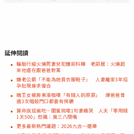
延伸閱讀
輪胎行縱火燒死妻兒犯嫌前科曝 老鄰居：火燒起
來他還在跟爸爸對罵
嫌老公窮「不能為她買衣服鞋子」 人妻離家3年挺
孕肚現身求復合
賭王女被房東漲租嘆「有錢人的原罪」 爆爸爸曾
遇3次暗殺門口都要有保鑣
算命說尪偷吃…閨蜜挑唆1句妻痛哭 人夫「零用錢
1天500」怒飆：臭三八閉嘴
更多最新熱門議題：2026九合一選舉