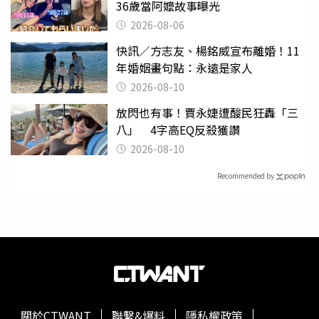
36歲當阿嬤故事曝光
2026-08-06
快訊／方志友、楊銘威宣布離婚！11
年婚姻畫句點：永遠是家人
2026-08-10
放閃也有事！賈永婕遭酸民狂轟「三
八」 4字高EQ反殺獲讚
2026-08-10
Recommended by
關於CTWANT
聯繫&爆料
隱私權政策