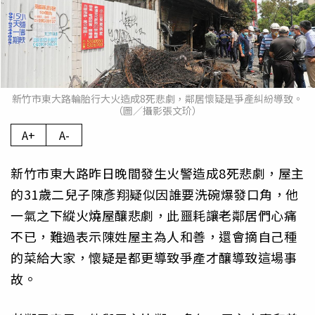
新竹市東大路輪胎行大火造成8死悲劇，鄰居懷疑是爭產糾紛導致。
（圖／攝影張文玠）
A+
A-
新竹市東大路昨日晚間發生火警造成8死悲劇，屋主
的31歲二兒子陳彥翔疑似因誰要洗碗爆發口角，他
一氣之下縱火燒屋釀悲劇，此噩耗讓老鄰居們心痛
不已，難過表示陳姓屋主為人和善，還會摘自己種
的菜給大家，懷疑是都更導致爭產才釀導致這場事
故。