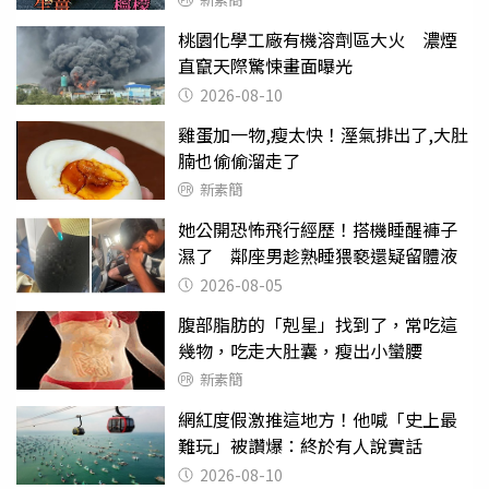
桃園化學工廠有機溶劑區大火 濃煙
直竄天際驚悚畫面曝光
2026-08-10
雞蛋加一物,瘦太快！溼氣排出了,大肚
腩也偷偷溜走了
新素簡
她公開恐怖飛行經歷！搭機睡醒褲子
濕了 鄰座男趁熟睡猥褻還疑留體液
2026-08-05
腹部脂肪的「剋星」找到了，常吃這
幾物，吃走大肚囊，瘦出小蠻腰
新素簡
網紅度假激推這地方！他喊「史上最
難玩」被讚爆：終於有人說實話
2026-08-10