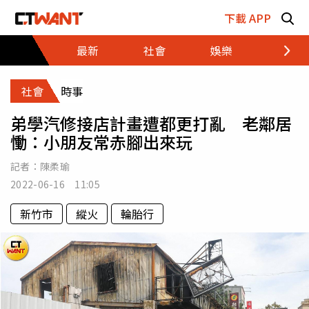
跳至主要內容區塊
下載 APP
最新
社會
娛樂
財經
社會
時事
弟學汽修接店計畫遭都更打亂 老鄰居
慟：小朋友常赤腳出來玩
記者：
陳柔瑜
2022-06-16 11:05
新竹市
縱火
輪胎行