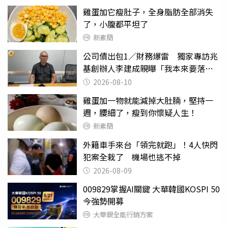
雞蛋加它瘦肚子，全身脂肪全部消失
了，小腹都平坦了
新素簡
公司債出包1／財務爆雷 獨家專訪兆
基創辦人李建成親曝「我本來要落
跑」
2026-08-10
雞蛋加一物就能減掉大肚腩，堅持一
週，腰細了，瘦到你懷疑人生！
新素簡
外籍車手來台「領完就跑」！4人快閃
犯案全栽了 機場也逃不掉
2026-08-09
009829掌握AI關鍵 大華韓國KOSPI 50
今強勢開募
大華銀全能行銷方案