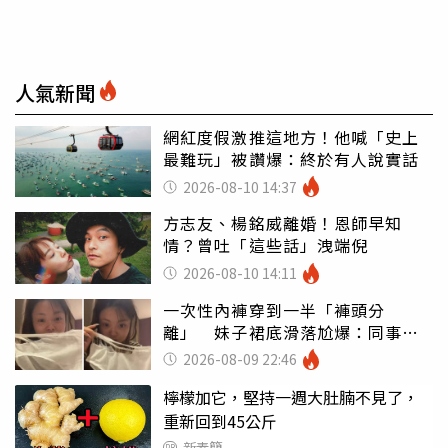
人氣新聞
網紅度假激推這地方！他喊「史上
最難玩」被讚爆：終於有人說實話
2026-08-10 14:37
方志友、楊銘威離婚！恩師早知
情？曾吐「這些話」洩端倪
2026-08-10 14:11
一次性內褲穿到一半「褲頭分
離」 妹子裙底滑落尬爆：同事全
看光
2026-08-09 22:46
檸檬加它，堅持一週大肚腩不見了，
重新回到45公斤
新素簡