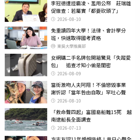
李冠德遭控霸凌、濫用公帑 莊瑞雄
促徹查：若屬實「都要砍頭了」
2026-08-10
免重讀四年大學！法律、會計學分
班，快速取得國考資格
東吳大學推廣部
女網購二手名牌包開箱驚見「失蹤愛
包」 追查才知小偷是閨密
2026-08-09
當街激吻人夫阿翔！不倫戀毀事業
謝忻認「當年咎由自取」罕吐心聲
2026-08-10
「救命聲四起」富國島船難15死 越
南逮船長全面調查
2026-07-13
方志友認11年婚姻告終！昔日心聲全