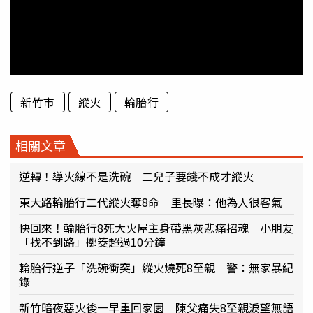
新竹市
縱火
輪胎行
相關文章
逆轉！導火線不是洗碗 二兒子要錢不成才縱火
東大路輪胎行二代縱火奪8命 里長曝：他為人很客氣
快回來！輪胎行8死大火屋主身帶黑灰悲痛招魂 小朋友
「找不到路」擲筊超過10分鐘
輪胎行逆子「洗碗衝突」縱火燒死8至親 警：無家暴紀
錄
新竹暗夜惡火後一早重回家園 陳父痛失8至親淚望無語