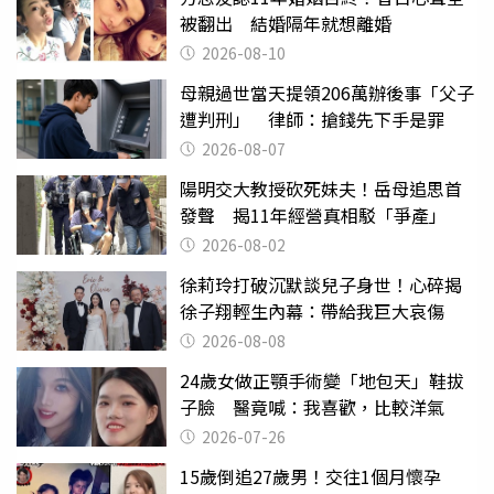
被翻出 結婚隔年就想離婚
2026-08-10
母親過世當天提領206萬辦後事「父子
遭判刑」 律師：搶錢先下手是罪
2026-08-07
陽明交大教授砍死妹夫！岳母追思首
發聲 揭11年經營真相駁「爭產」
2026-08-02
徐莉玲打破沉默談兒子身世！心碎揭
徐子翔輕生內幕：帶給我巨大哀傷
2026-08-08
24歲女做正顎手術變「地包天」鞋拔
子臉 醫竟喊：我喜歡，比較洋氣
2026-07-26
15歲倒追27歲男！交往1個月懷孕