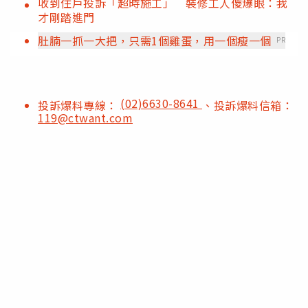
收到住戶投訴「超時施工」 裝修工人傻爆眼：我
才剛踏進門
肚腩一抓一大把，只需1個雞蛋，用一個瘦一個
PR
(02)6630-8641
投訴爆料專線：
、投訴爆料信箱：
119@ctwant.com