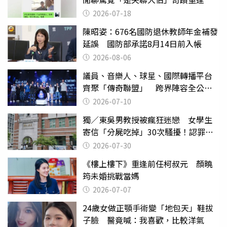
2026-07-18
陳昭姿：676名國防退休教師年金補發
延誤 國防部承諾8月14日前入帳
2026-08-06
議員、音樂人、球星、國際轉播平台
齊聚「傳奇聯盟」 跨界陣容全公
開 劍指亞洲新傳奇聯賽
2026-07-10
獨／東吳男教授被瘋狂迷戀 女學生
寄信「分屍吃掉」30次騷擾！認罪免
關
2026-07-30
《樓上樓下》重逢前任柯叔元 顏曉
筠未婚挑戰當媽
2026-07-07
24歲女做正顎手術變「地包天」鞋拔
子臉 醫竟喊：我喜歡，比較洋氣