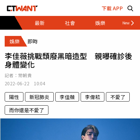
跳至主要內容區塊
下載 APP
最新
社會
娛樂
財經
娛樂
即時
李佳薇挑戰頹廢黑暗造型 親曝確診後
身體變化
記者：
常朝貴
2022-06-22 10:04
陽性
新冠肺炎
李佳薇
李偉菘
不愛了
而你還是不愛了