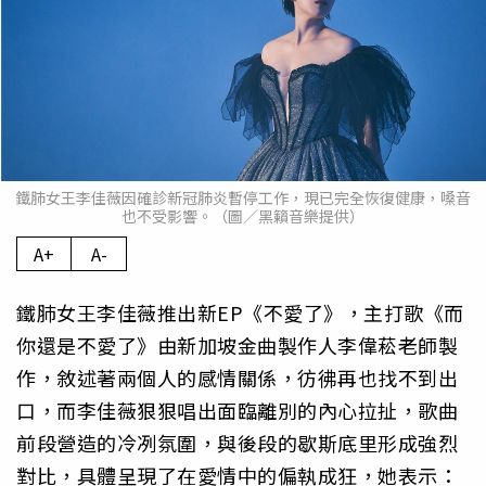
鐵肺女王李佳薇因確診新冠肺炎暫停工作，現已完全恢復健康，嗓音
也不受影響。（圖／黑籟音樂提供）
A+
A-
鐵肺女王李佳薇推出新EP《不愛了》，主打歌《而
你還是不愛了》由新加坡金曲製作人李偉菘老師製
作，敘述著兩個人的感情關係，彷彿再也找不到出
口，而李佳薇狠狠唱出面臨離別的內心拉扯，歌曲
前段營造的冷冽氛圍，與後段的歇斯底里形成強烈
對比，具體呈現了在愛情中的偏執成狂，她表示：