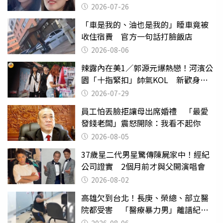
2026-07-26
「車是我的、油也是我的」睡車竟被
收住宿費 官方一句話打臉飯店
2026-08-06
辣露內在美1／郭源元爆熱戀！河濱公
園「十指緊扣」帥氣KOL 新歡身份
曝光
2026-07-29
員工怕丟臉拒讓母出席婚禮 「最愛
發錢老闆」震怒開除：我看不起你
2026-08-05
37歲星二代男星驚傳陳屍家中！經紀
公司證實 2個月前才與父開演唱會
2026-08-02
高雄欠到台北！長庚、榮總、部立醫
院都受害 「醫療暴力男」離譜紀錄
曝光