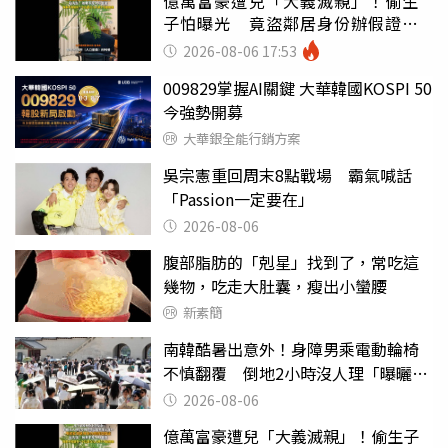
億萬富豪遭兒「大義滅親」！偷生
子怕曝光 竟盜鄰居身份辦假證落
戶
2026-08-06 17:53
009829掌握AI關鍵 大華韓國KOSPI 50
今強勢開募
大華銀全能行銷方案
吳宗憲重回周末8點戰場 霸氣喊話
「Passion一定要在」
2026-08-06
腹部脂肪的「剋星」找到了，常吃這
幾物，吃走大肚囊，瘦出小蠻腰
新素簡
南韓酷暑出意外！身障男乘電動輪椅
不慎翻覆 倒地2小時沒人理「曝曬
亡」
2026-08-06
億萬富豪遭兒「大義滅親」！偷生子