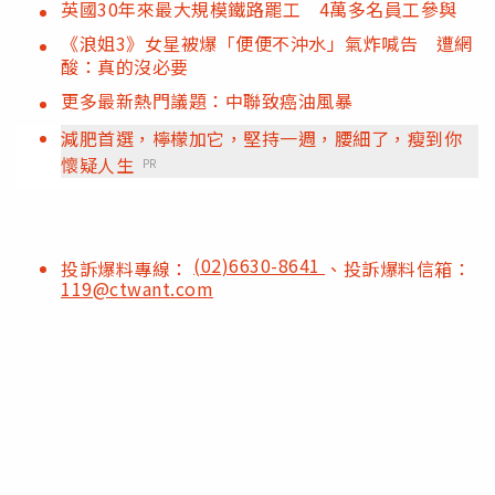
英國30年來最大規模鐵路罷工 4萬多名員工參與
《浪姐3》女星被爆「便便不沖水」氣炸喊告 遭網
酸：真的沒必要
更多最新熱門議題：中聯致癌油風暴
減肥首選，檸檬加它，堅持一週，腰細了，瘦到你
懷疑人生
PR
(02)6630-8641
投訴爆料專線：
、投訴爆料信箱：
119@ctwant.com