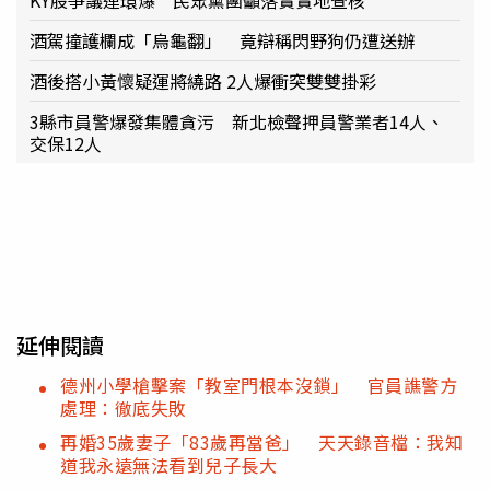
KY股爭議連環爆 民眾黨團籲落實實地查核
酒駕撞護欄成「烏龜翻」 竟辯稱閃野狗仍遭送辦
酒後搭小黃懷疑運將繞路 2人爆衝突雙雙掛彩
3縣市員警爆發集體貪污 新北檢聲押員警業者14人、
交保12人
延伸閱讀
德州小學槍擊案「教室門根本沒鎖」 官員譙警方
處理：徹底失敗
再婚35歲妻子「83歲再當爸」 天天錄音檔：我知
道我永遠無法看到兒子長大