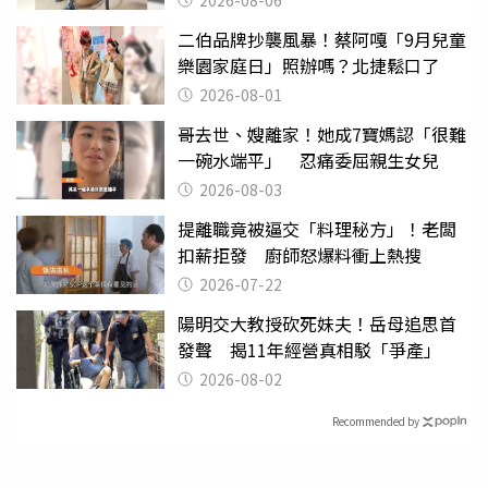
2026-08-06
二伯品牌抄襲風暴！蔡阿嘎「9月兒童
樂園家庭日」照辦嗎？北捷鬆口了
2026-08-01
哥去世、嫂離家！她成7寶媽認「很難
一碗水端平」 忍痛委屈親生女兒
2026-08-03
提離職竟被逼交「料理秘方」！老闆
扣薪拒發 廚師怒爆料衝上熱搜
2026-07-22
陽明交大教授砍死妹夫！岳母追思首
發聲 揭11年經營真相駁「爭產」
2026-08-02
Recommended by