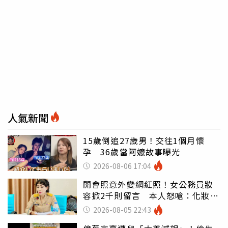
人氣新聞
15歲倒追27歲男！交往1個月懷
孕 36歲當阿嬤故事曝光
2026-08-06 17:04
開會照意外變網紅照！女公務員妝
容掀2千則留言 本人怒嗆：化妝有
錯嗎
2026-08-05 22:43