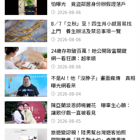
怕曝光 竟盜鄰居身份辦假證落戶
2026-08-06
8／7「立秋」至！四生肖小感冒易找
上門 養生辦法及禁忌事項一覽
2026-08-06
24歲存款破百萬！她公開致富關鍵
網一看狂讚：超孝順
2026-08-06
不是AI！他「沒脖子」畫面瘋傳 真相
曝光網看呆
2026-08-04
陳亞蘭談恩師楊麗花 曝畢生心願：
讓歌仔戲一直被看見
2026-08-05
旅遊變認親！陸男幫台灣遊客拍照
閒聊驚覺「是失聯大伯」奇蹟重逢