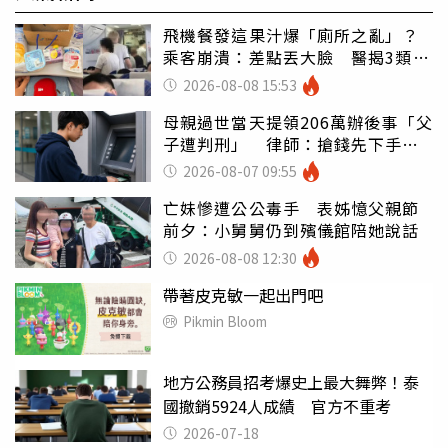
飛機餐發這果汁爆「廁所之亂」？
乘客崩潰：差點丟大臉 醫揭3類人
別亂喝
2026-08-08 15:53
母親過世當天提領206萬辦後事「父
子遭判刑」 律師：搶錢先下手是
罪
2026-08-07 09:55
亡妹慘遭公公毒手 表姊憶父親節
前夕：小舅舅仍到殯儀館陪她說話
2026-08-08 12:30
帶著皮克敏一起出門吧
Pikmin Bloom
地方公務員招考爆史上最大舞弊！泰
國撤銷5924人成績 官方不重考
2026-07-18